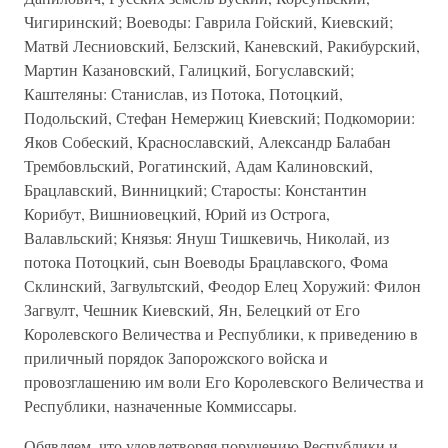
Чигиринский; Воеводы: Гаврила Гойский, Киевский;
Матвй Лесниовский, Белзский, Каневский, Ракибурский,
Мартин Казановский, Галицкий, Богуславский;
Каштеляны: Станислав, из Потока, Потоцкий,
Подольский, Стефан Немержиц Киевский; Подкомории:
Яков Собеский, Краснославский, Александр Балабан
Трембовльский, Рогатинский, Адам Калиновский,
Брацлавский, Винницкий; Старосты: Константин
Корибут, Вишниовецкий, Юрий из Острога,
Валавльский; Князья: Януш Тишкевичь, Николай, из
потока Потоцкий, сын Воеводы Брацлавского, Фома
Склинский, Загвультский, Феодор Елец Хоружий: Филон
Загвулт, Чешник Киевский, Ян, Белецкий от Его
Королевского Величества и Республики, к приведению в
приличный порядок Запорожского войска и
провозглашению им воли Его Королевского Величества и
Республики, назначенные Коммиссары.
Обявляем, что удовлетворяя поручению Республики и