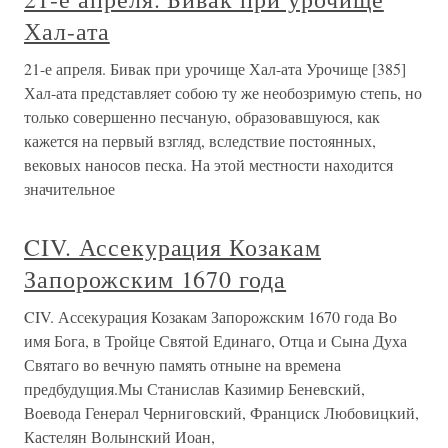
Хал-ата
21-е апреля. Бивак при урочище Хал-ата Урочище [385]
Хал-ата представляет собою ту же необозримую степь, но
только совершенно песчаную, образовавшуюся, как
кажется на первый взгляд, вследствие постоянных,
вековых наносов песка. На этой местности находится
значительное
CIV. Ассекурация Козакам
Запорожским 1670 года
CIV. Ассекурация Козакам Запорожским 1670 года Во
имя Бога, в Тройце Святой Единаго, Отца и Сына Духа
Святаго во вечную память отныне на времена
предбудущия.Мы Станислав Казимир Беневский,
Воевода Генерал Черниговский, Франциск Любовицкий,
Кастелян Волынский Иоан,