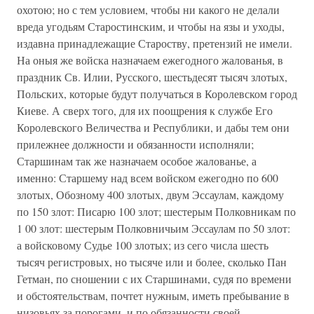
охотою; но с тем условием, чтобы ни какого не делали
вреда угодьям Старостинским, и чтобы на язы и уходы,
издавна принадлежащие Староству, претензий не имели.
На оныя же войска назначаем ежегодного жалованья, в
праздник Св. Илии, Русского, шестьдесят тысяч злотых,
Польских, которые будут получаться в Королевском город
Киеве. А сверх того, для их поощрения к службе Его
Королевского Величества и Республики, и дабы тем они
прилежнее должности и обязанности исполняли;
Старшинам так же назначаем особое жалованье, а
именно: Старшему над всем войском ежегодно по 600
злотых, Обозному 400 злотых, двум Эссаулам, каждому
по 150 злот: Писарю 100 злот; шестерым Полковникам по
1 00 злот: шестерым Полковничьим Эссаулам по 50 злот:
а войсковому Судье 100 злотых; из сего числа шесть
тысяч регистровых, но тысяче или и более, сколько Пан
Гетман, по сношении с их Старшинами, судя по времени
и обстоятельствам, почтет нужным, иметь пребывание в
низовьях за порогами, и по обязанности своей,