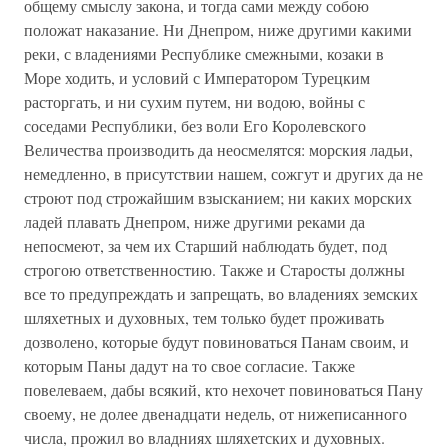
общему смыслу закона, и тогда сами между собою
положат наказание. Ни Днепром, ниже другими какими
реки, с владениями Республике смежными, козаки в
Море ходить, и условий с Императором Турецким
расторгать, и ни сухим путем, ни водою, войны с
соседами Республики, без воли Его Королевского
Величества производить да неосмелятся: морския ладьи,
немедленно, в присутствии нашем, сожгут и других да не
строют под строжайшим взысканием; ни каких морских
ладей плавать Днепром, ниже другими реками да
непосмеют, за чем их Старший наблюдать будет, под
строгою ответственностию. Также и Старосты должны
все то предупреждать и запрещать, во владениях земских
шляхетных и духовных, тем только будет проживать
дозволено, которые будут повиноваться Панам своим, и
которым Паны дадут на то свое согласие. Также
повелеваем, дабы всякий, кто нехочет повиноваться Пану
своему, не долее двенадцати недель, от нижеписанного
числа, прожил во владниях шляхетских и духовных.