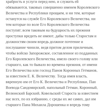
храбрость и услуги перед нею, и служить ей
обязываются, таковых совершенно именем Королевского
Величества и Республики прощаем, и ни тем, которые
останутся на службе Его Королевского Величества, ни
тем которые по воле Его Королевского Величества
поступят; всем таковым на будущность их прежния
проступки вредить не имеют, дабы только Старостам и
должностям своим впредь должное почтение и
послушание чинили, ведя притом делом приличным,
чтобы войско Запорожское, составленное из подданных
Его Королевского Величества, имело своего голову или
старшого, как то бывало во времена прежния, от имени
Его Величества или господ Панов Коронных Гетманов,
за известием Е. К. Величеству. Тогда имея власть,
ввренную им от Его К. Величества и Республики, Пан
Воевода Сандомирский, напольный Гетман, Коронный,
Велюнский Барский, Ковельский Староста за известием
нас всех, по их избранию, с среды их же самих, дал им
старшого Пана Михаила Дорошенка и впредь тому