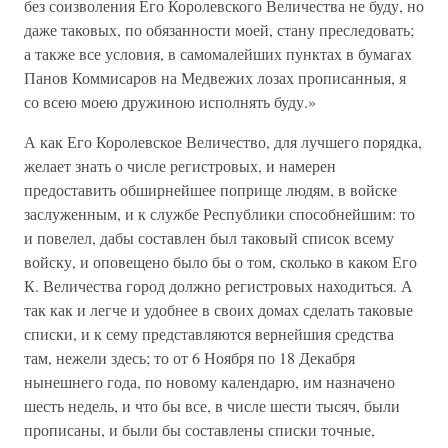
без соизволения Его Королевского Величества не буду, но
даже таковых, по обязанности моей, стану преследовать;
а также все условия, в самомалейших пунктах в бумагах
Панов Коммисаров на Медвежих лозах прописанныя, я
со всею моею дружиною исполнять буду.»
А как Его Королевское Величество, для лучшего порядка,
желает знать о числе регистровых, и намерен
предоставить обширнейшее поприще людям, в войске
заслуженным, и к службе Республики способнейшим: то
и повелел, дабы составлен был таковый список всему
войску, и оповещено было бы о том, сколько в каком Его
К. Величества город должно регистровых находиться. А
так как и легче и удобнее в своих домах сделать таковые
списки, и к сему представляются вернейшия средства
там, нежели здесь; то от 6 Ноября по 18 Декабря
нынешнего года, по новому календарю, им назначено
шесть недель, и что бы все, в числе шести тысяч, были
прописаны, и были бы составлены списки точные,