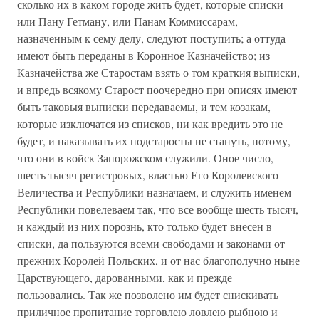
сколько их в каком городе жить будет, которые списки
или Пану Гетману, или Панам Коммиссарам,
назначенным к сему делу, следуют поступить; а оттуда
имеют быть переданы в Коронное Казначейство; из
Казначейства же Старостам взять о том краткия выписки,
и впредь всякому Старост поочередно при описях имеют
быть таковыя выписки передаваемы, и тем козакам,
которые изключатся из списков, ни как вредить это не
будет, и наказывать их подстаросты не стануть, потому,
что они в войск Запорожском служили. Оное число,
шесть тысяч регистровых, властью Его Королевского
Величества и Республики назначаем, и служить именем
Республики повелеваем так, что все вообще шесть тысяч,
и каждый из них порознь, кто только будет внесен в
списки, да пользуются всеми свободами и законами от
прежних Королей Польских, и от нас благополучно ныне
Царствующего, дарованными, как и прежде
пользовались. Так же позволено им будет снискивать
приличное пропитание торговлею ловлею рыбною и