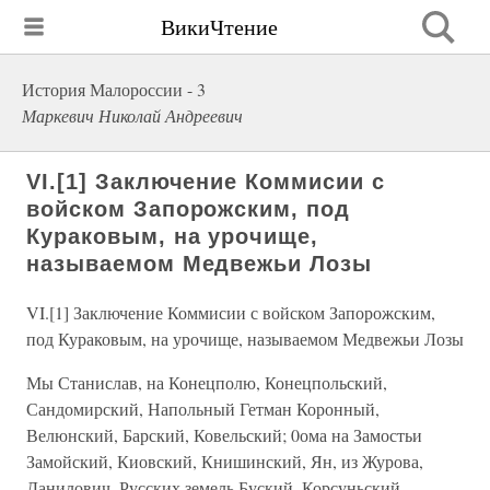
ВикиЧтение
История Малороссии - 3
Маркевич Николай Андреевич
VI.[1] Заключение Коммисии с
войском Запорожским, под
Кураковым, на урочище,
называемом Медвежьи Лозы
VI.[1] Заключение Коммисии с войском Запорожским,
под Кураковым, на урочище, называемом Медвежьи Лозы
Мы Станислав, на Конецполю, Конецпольский,
Сандомирский, Напольный Гетман Коронный,
Велюнский, Барский, Ковельский; 0ома на Замостьи
Замойский, Киовский, Книшинский, Ян, из Журова,
Данилович, Русских земель Буский, Корсуньский,