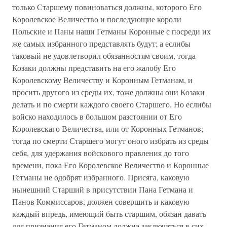
только Старшему повиноваться должны, которого Его
Королевское Величество и последующие короли
Польские и Паны наши Гетманы Коронные с посреди их
же самых избранного представлять будут; а еслибы
таковый не удовлетворил обязанностям своим, тогда
Козаки должны представить на его жалобу Его
Королевскому Величеству и Коронным Гетманам, и
просить другого из среды их, тоже должны они Козаки
делать и по смерти каждого своего Старшего. Но еслибы
войско находилось в большом разстоянии от Его
Королевскаго Величества, или от Коронных Гетманов;
тогда по смерти Старшего могут оного избрать из среды
себя, для удержания войскового правления до того
времени, пока Его Королевское Величество и Коронные
Гетманы не одобрят избранного. Присяга, каковую
нынешний Старший в присутствии Пана Гетмана и
Панов Коммиссаров, должен совершить и каковую
каждый впредь, имеющий быть старшим, обязан давать
для признания его Гетманом должна заключаться в сих