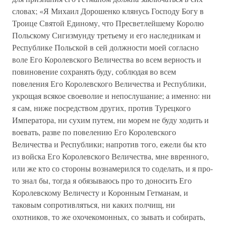
словах; «Я Михаил Дорошенко клянусь Господу Богу в
Троице Святой Единому, что Пресветлейшему Королю
Польскому Сигизмунду третьему и его наследникам и
Республике Польской в сей должности моей согласно
воле Его Королевского Величества во всем верность и
повиновение сохранять буду, соблюдая во всем
повеления Его Королевского Величества и Республики,
укрощая всякое своеволие и непослушание; а именно: ни
я сам, ниже посредством других, против Турецкого
Императора, ни сухим путем, ни морем не буду ходить и
воевать, разве по повелению Его Королевского
Величества и Республики; напротив того, ежели бы кто
из войска Его Королевского Величества, мне ввренного,
или же кто со стороны вознамерился то соделать, и я про-
то знал бы, тогда я обязываюсь про то доносить Его
Королевскому Величесту и Коронным Гетманам, и
таковым сопротивляться, ни каких полчищ, ни
охотников, то же охочекомонных, со зывать и собирать,