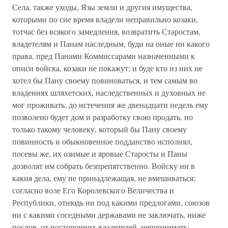
Села, также уходы, Язы земли и другия имущества,
которыми по сие время владели неправильно козаки,
тотчас без всякого замедления, возвратить Старостам,
владетелям и Панам наследным, буди на оные ни какого
права, пред Панами Коммиссарами назначенными к
описи войска, козаки не покажут; и буде кто из них не
хотел бы Пану своему повиноваться, и тем самым во
владениях шляхетских, наследственных и духовных не
мог проживать; до истечения же двенадцати недель ему
позволено будет дом и разработку свою продать, но
только такому человеку, который бы Пану своему
повинность и обыкновенное подданство исполнял,
посевы же, их озимые и яровые Старосты и Паны
дозволят им собрать безпрепятственно. Войску ни в
какия дела, ему не принадлежащая, не вмешиваться;
согласно воле Его Королевского Величества и
Республики, отнюдь ни под какими предлогами, союзов
ни с какими соседными державами не заключать, ниже
послов, от посторонних владетелей, непринимать;