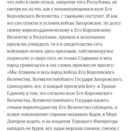
что либо в свою пользу, напротив того Республика, не
смотря ни на что, как с неповинующимися воле Его
Королевского Величества, с таковыми поступит. И как
все сии пункты и условия войско Запорожское, по долгу
своему верноподданническому к Его Королевскому
Величетву и Республике, приняло в исполнении
присягою утвердило, то и в свидетельство сего,
войсковую печать здесь приложив, собственноручно
подписали; и сверх сего, не только Старшина и весь
народ громогласно в сих словах произнесли присягу:
«Мы Атаманы и весь народ войска Его Королевского
Величества, Всемилостивейшего Государя Запорожского,
единодушно, все, и каждый присягаем Богу, в Троице
Единому в том, что согласно воле Его Королевского
Величества, Всемилостивейшего Государя нашего,
отныне верноподданству Его Величество соблюдать, и
всякое повиновение старшим оказывать будем, в Море
Днепром ходить, и на владения Турецкого Императора
нападать не будем, все ладьи морския сожжем, союзов с