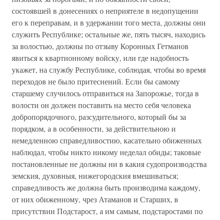
состоявшей в донесениях о неприятеле в недопущении
его к переправам, и в удержании того места, должны они
служить Республике; остальные же, пять тысяч, находись
за волостью, должны по отзыву Коронных Гетманов
явиться к квартионному войску, или где надобность
укажет, на службу Республике, соблюдая, чтобы во время
переходов не было притеснений. Если бы самому
старшему случилось отправиться на Запорожье, тогда в
волости он должен поставить на место себя человека
добропорядочного, разсудительного, который бы за
порядком, а в особенности, за действительною и
немедленною справедливостию, касательно обиженных
наблюдал, чтобы никто никому неделал обиды; таковые
постановленные не должны ни в какия судопроизводства
земския, духовныя, нижегородския вмешиваться;
справедливость же должна быть производима каждому,
от них обиженному, чрез Атаманов и Старших, в
присутствии Подстарост, а им самым, подстаростами по