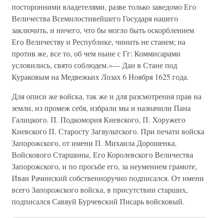
посторонними владетелями, разве только заведомо Его
Величества Всемилостивейшего Государя нашего
заключить, и ничего, что бы могло быть оскорблением
Его Величеству и Республике, чинить не станем; на
против же, все то, об чем ныне с Гг: Коммисарами
условились, свято соблюдем.»— Дан в Стане под
Кураковым на Медвежьих Лозах 6 Ноября 1625 года.
Для описи же войска, так же и для разсмотрения прав на
земли, из промеж себя, избрали мы и назначили Пана
Галицкого. П. Подкомория Киевского, П. Хоружего
Киевского П. Старосту Загвультского. При печати войска
Запорожского, от имени П. Михаила Дорошенка,
Войскового Старшины, Его Королевского Величества
Запорожского, и по просьбе его, за неумением грамоте,
Иван Рачинский собственноручно подписался. От имени
всего Запорожского войска, в присутствии старших,
подписался Саввуй Бурчевский Писарь войсковый.