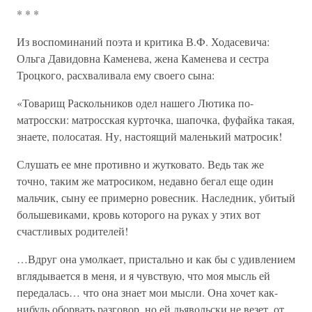
* * *
Из воспоминаний поэта и критика В.Ф. Ходасевича:
Ольга Давидовна Каменева, жена Каменева и сестра
Троцкого, расхваливала ему своего сына:
«Товарищ Раскольников одел нашего Лютика по-
матросски: матросская курточка, шапочка, фуфайка такая,
знаете, полосатая. Ну, настоящий маленький матросик!
Слушать ее мне противно и жутковато. Ведь так же
точно, таким же матросиком, недавно бегал еще один
мальчик, сыну ее примерно ровесник. Наследник, убитый
большевиками, кровь которого на руках у этих вот
счастливых родителей!
…Вдруг она умолкает, пристально и как бы с удивлением
вглядывается в меня, и я чувствую, что моя мысль ей
передалась… что она знает мои мысли. Она хочет как-
нибудь оборвать разговор, но ей дьявольски не везет, от