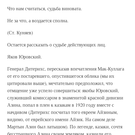
Что нам считаться, судьба виновата.
Не за что, а воздается сполна.
(Ст. Куняев)
Остается рассказать о судьбе действующих лиц.
Яков Юровский.
Генерал Дитерихс, пересказав впечатления Мак-Куллага
от его постаревшего, опустившегося облика (мы их
цитировали выше), мечтательно предположил, что
отмщение уже успело совершиться: якобы Юровский,
служивший комиссаром в знаменитой красной дивизии
Азина, попал в плен к казакам в 1920 году вместе с
начдивом (Дитерихс посчитал того евреем Айзиным,
видимо, от еврейского имени Айзик. На самом деле
Мартын Азин был латышом). По легенде, казаки, сочтя
бесстрашного Азина своим земляком, казнили его