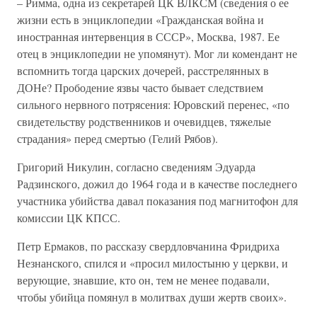
– Римма, одна из секретарей ЦК ВЛКСМ (сведения о ее
жизни есть в энциклопедии «Гражданская война и
иностранная интервенция в СССР», Москва, 1987. Ее
отец в энциклопедии не упомянут). Мог ли комендант не
вспомнить тогда царских дочерей, расстрелянных в
ДОНе? Прободение язвы часто бывает следствием
сильного нервного потрясения: Юровский перенес, «по
свидетельству родственников и очевидцев, тяжелые
страдания» перед смертью (Гелий Рябов).
Григорий Никулин, согласно сведениям Эдуарда
Радзинского, дожил до 1964 года и в качестве последнего
участника убийства давал показания под магнитофон для
комиссии ЦК КПСС.
Петр Ермаков, по рассказу свердловчанина Фридриха
Незнанского, спился и «просил милостыню у церкви, и
верующие, знавшие, кто он, тем не менее подавали,
чтобы убийца помянул в молитвах души жертв своих».