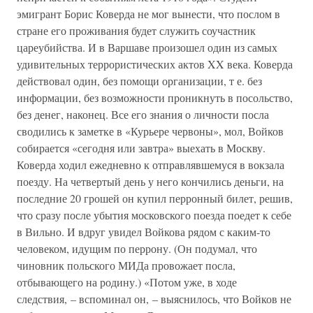
эмигрант Борис Коверда не мог вынести, что послом в
стране его проживания будет служить соучастник
цареубийства. И в Варшаве произошел один из самых
удивительных террористических актов XX века. Коверда
действовал один, без помощи организации, т е. без
информации, без возможности проникнуть в посольство,
без денег, наконец. Все его знания о личности посла
сводились к заметке в «Курьере червоны», мол, Войков
собирается «сегодня или завтра» выехать в Москву.
Коверда ходил ежедневно к отправлявшемуся в вокзала
поезду. На четвертый день у него кончились деньги, на
последние 20 грошей он купил перронный билет, решив,
что сразу после убытия московского поезда поедет к себе
в Вильно. И вдруг увидел Войкова рядом с каким-то
человеком, идущим по перрону. (Он подумал, что
чиновник польского МИДа провожает посла,
отбывающего на родину.) «Потом уже, в ходе
следствия, – вспоминал он, – выяснилось, что Войков не