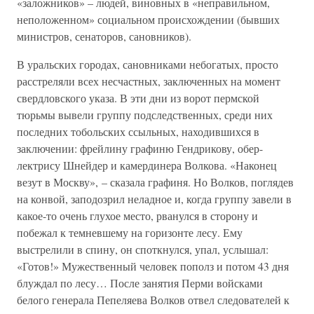
«заложников» – людей, виновных в «неправильном,
неположенном» социальном происхождении (бывших
министров, сенаторов, сановников).
В уральских городах, сановниками небогатых, просто
расстреляли всех несчастных, заключенных на момент
свердловского указа. В эти дни из ворот пермской
тюрьмы вывели группу подследственных, среди них
последних тобольских ссыльных, находившихся в
заключении: фрейлину графиню Гендрикову, обер-
лектрису Шнейдер и камердинера Волкова. «Наконец
везут в Москву», – сказала графиня. Но Волков, поглядев
на конвой, заподозрил неладное и, когда группу завели в
какое-то очень глухое место, рванулся в сторону и
побежал к темневшему на горизонте лесу. Ему
выстрелили в спину, он споткнулся, упал, услышал:
«Готов!» Мужественный человек пополз и потом 43 дня
блуждал по лесу… После занятия Перми войсками
белого генерала Пепеляева Волков отвел следователей к