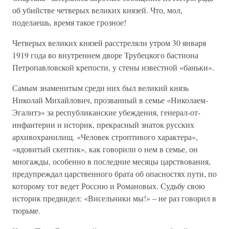
об убийстве четверых великих князей. Что, мол,
поделаешь, время такое грозное!
Четверых великих князей расстреляли утром 30 января
1919 года во внутреннем дворе Трубецкого бастиона
Петропавловской крепости, у стены известной «баньки».
Самым знаменитым среди них был великий князь
Николай Михайлович, прозванный в семье «Николаем-
Эгалитэ» за республиканские убеждения, генерал-от-
инфаитерии и историк, прекрасный знаток русских
архивохранилищ. «Человек строптивого характера»,
«ядовитый скептик», как говорили о нем в семье, он
многажды, особенно в последние месяцы царствования,
предупреждал царственного брата об опасностях пути, по
которому тот ведет Россию и Романовых. Судьбу свою
историк предвидел: «Висельники мы!» – не раз говорил в
тюрьме.