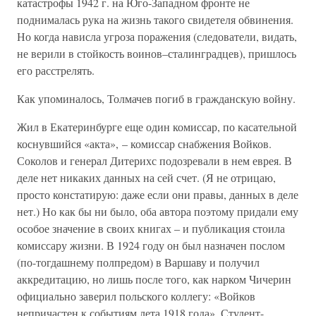
катастрофы 1942 г. на Юго-Западном фронте не
поднималась рука на жизнь такого свидетеля обвинения.
Но когда нависла угроза поражения (следователи, видать,
не верили в стойкость воинов–сталинградцев), пришлось
его расстрелять.
Как упоминалось, Толмачев погиб в гражданскую войну.
Жил в Екатеринбурге еще один комиссар, по касательной
коснувшийся «акта», – комиссар снабжения Войков.
Соколов и генерал Дитерихс подозревали в нем еврея. В
деле нет никаких данных на сей счет. (Я не отрицаю,
просто констатирую: даже если они правы, данных в деле
нет.) Но как бы ни было, оба автора поэтому придали ему
особое значение в своих книгах – и публикация стоила
комиссару жизни. В 1924 году он был назначен послом
(по-тогдашнему полпредом) в Варшаву и получил
аккредитацию, но лишь после того, как нарком Чичерин
официально заверил польского коллегу: «Войков
непричастен к событиям лета 1918 года». Студент-