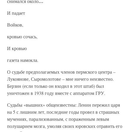
…
снимался около
И падает
Войков,
кровью сочась,
И кровью
газета намокла.
О судьбе предполагаемых членов пермского центра –
Лукоянове, Сыромолотове – мне ничего неизвестно.
Берзин (если только он входил в этот штаб) был
уничтожен в 1938 году вместе с аппаратом ГРУ.
Судьбы «вышних» общеизвестны: Ленин пережил царя
на 5 с лишним лет, последние годы провел в страшных
мучениях, парализованным, с пораженным левым
полушарием мозга, умоляя своих юровских отравить его