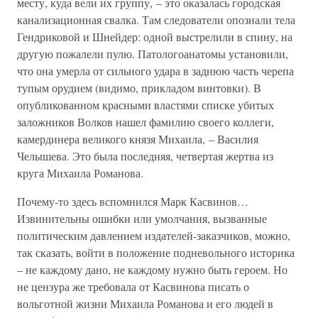
месту, куда вели их группу, – это оказалась городская
канализационная свалка. Там следователи опознали тела
Гендриковой и Шнейдер: одной выстрелили в спину, на
другую пожалели пулю. Патологоанатомы установили,
что она умерла от сильного удара в заднюю часть черепа
тупым орудием (видимо, прикладом винтовки). В
опубликованном красными властями списке убитых
заложников Волков нашел фамилию своего коллеги,
камердинера великого князя Михаила, – Василия
Челышева. Это была последняя, четвертая жертва из
круга Михаила Романова.
Почему-то здесь вспомнился Марк Касвинов…
Извинительны ошибки или умолчания, вызванные
политическим давлением издателей-заказчиков, можно,
так сказать, войти в положение подневольного историка
– не каждому дано, не каждому нужно быть героем. Но
не цензура же требовала от Касвинова писать о
вольготной жизни Михаила Романова и его людей в