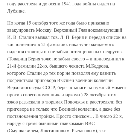
году расстрела и до осени 1941 года войны сидел на
Лубянке.
Но когда 15 октября того же года было приказано
эвакуировать Москву, Верховный Главнокомандующий
И. В. Сталин вызвал тов. Л. П. Берия и передал список на
«исполнение» в 21 фамилию: накануне ожидаемого
падения столицы он не забыл потенциальных недругов.
(Товарищ Берия тоже не забыл своего – и присоединил к
21-й фамилии 22-ю, бывшего чекиста М.Кедрова,
которого Сталин до тех пор не позволял ему казнить
посредством приговора Высшей военной коллегии
Верховного суда СССР, берег в запасе на нужный момент
против своего помошника-наркома.) 28 октября этих
зэков разыскали в тюрьмах Поволжья и расстреляли без
приговора не только что Военной коллегии, а даже без
постановления тройки. Просто списком… В число 22-х,
наряду с тремя бывшими главкомами ВВС
(Смушкевичем, Локтионовым, Рычаговым), экс-