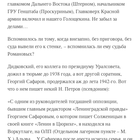
главкомом Дальнего Востока (Штерном), начальником
ГРУ Генштаба (Проскуриным), Главковерх Красной
армии включил и нашего Голощекина. Не забыл за
делами…
Вспомнилось ли тому, когда внезапно, без приговора, без
суда вывели его к стенке, – вспомнилась ли ему судьба
Романовых?
Дидковский, его коллега по президиуму Уралсовета,
дожил в тюрьме до 1938 года, а вот другой соратник,
Георгий Сафаров, продержался аж до лета 1942-го. Вот
что о нем пишет некий Н. Петров (псевдоним):
«С одним из руководителей тогдашней оппозиции,
бывшим главным редактором «Ленинградской правды»
Георгием Сафаровым, о котором пишет Солженицын в
своей книге «Ленин в Цюрихе», я находился на
Воркутлаге, на ОЛП (Отдельном лагерном пункте – М.
X.) Адьзва… У Сафарова после ареста исчезла семья, и он