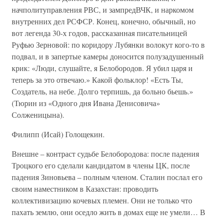
начполитуправления РВС, и зампредВЧК, и наркомом
внутренних дел РСФСР. Конец, конечно, обычный, но
вот легенда 30-х годов, рассказанная писательницей
Руфью Зерновой: по коридору Лубянки волокут кого-то в
подвал, и в запертые камеры доносится полузадушенный
крик: «Люди, слушайте, я Белобородов. Я убил царя и
теперь за это отвечаю.» Какой фольклор! «Есть Ты,
Создатель, на небе. Долго терпишь, да больно бьешь.»
(Тюрин из «Одного дня Ивана Денисовича»
Солженицына).
Филипп (Исай) Голощекин.
Внешне – контраст судьбе Белобородова: после падения
Троцкого его сделали кандидатом в члены ЦК, после
падения Зиновьева – полным членом. Сталин послал его
своим наместником в Казахстан: проводить
коллективизацию кочевых племен. Они не только что
пахать землю, они оседло жить в домах еще не умели… В