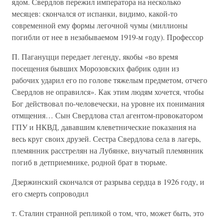
ядом. Свердлов пережил императора на несколько
месяцев: скончался от испанки, видимо, какой-то
современной ему формы легочной чумы (миллионы
погибли от нее в незабываемом 1919-м году). Профессор
П. Пагануцци передает легенду, якобы «во время
посещения бывших Морозовских фабрик один из
рабочих ударил его по голове тяжелым предметом, отчего
Свердлов не оправился». Как этим людям хочется, чтобы
Бог действовал по-человечески, на уровне их понимания
отмщения… Сын Свердлова стал агентом-провокатором
ГПУ и НКВД, дававшим клеветнические показания на
весь круг своих друзей. Сестра Свердлова села в лагерь,
племянник расстрелян на Лубянке, внучатый племянник
погиб в детприемнике, родной брат в тюрьме.
Дзержинский скончался от разрыва сердца в 1926 году, и
его смерть сопроводил
т. Сталин странной репликой о том, что, может быть, это