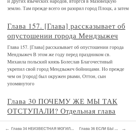
и других языческих народов, вторгся в Мазовецкую
землю. Там прежде всего он разорил город Плоцк, а затем
Глава 157. [Глава] рассказывает об
опустошении города Мендзыжеч
Глава 157. [Глава] рассказывает об опустошении города
Мендзыжеч В этом же году перед праздником св.
Михаила поль­ский князь Болеслав Благочестивый
укрепил свой го­род Мендзыжеч бойницами. Но прежде
чем он [город] был окружен рвами, Оттон, сын
упомянутого
Глава 30 ПОЧЕМУ ЖЕ МЫ ТАК
ОТСТУПАЛИ? Отдельная глава
Глава 30 ПОЧЕМУ ЖЕ МЫ ТАК ОТСТУПАЛИ?
←
→
Отдельная глава Эта глава отдельная не потому, что
Глава 34 НЕИЗВЕСТНАЯ МОГИЛА ЦАРЯ
Глава 36 ЕСЛИ БЫ СУД…