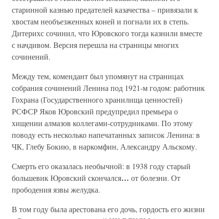
старинной казнью предателей казачества – привязали к
хвостам необъезженных коней и погнали их в степь.
Дитерихс сочинил, что Юровского тогда казнили вместе
с начдивом. Версия перешла на страницы многих
сочинений.
Между тем, комендант был упомянут на страницах
собрания сочинений Ленина под 1921-м годом: работник
Гохрана (Государственного хранилища ценностей)
РСФСР Яков Юровский предупредил премьера о
хищении алмазов коллегами-сотрудниками. По этому
поводу есть несколько напечатанных записок Ленина: в
ЧК, Глебу Бокию, в наркомфин, Александру Альскому.
Смерть его оказалась необычной: в 1938 году старый
…
большевик Юровский скончался
от болезни. От
прободения язвы желудка.
В том году была арестована его дочь, гордость его жизни