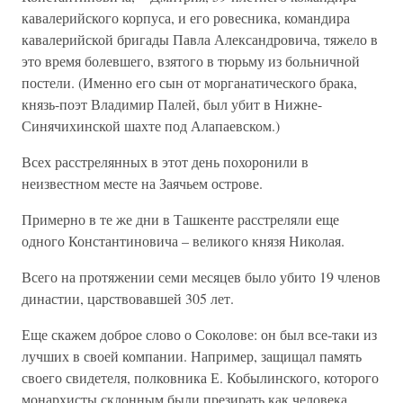
кавалерийского корпуса, и его ровесника, командира
кавалерийской бригады Павла Александровича, тяжело в
это время болевшего, взятого в тюрьму из больничной
постели. (Именно его сын от морганатического брака,
князь-поэт Владимир Палей, был убит в Нижне-
Синячихинской шахте под Алапаевском.)
Всех расстрелянных в этот день похоронили в
неизвестном месте на Заячьем острове.
Примерно в те же дни в Ташкенте расстреляли еще
одного Константиновича – великого князя Николая.
Всего на протяжении семи месяцев было убито 19 членов
династии, царствовавшей 305 лет.
Еще скажем доброе слово о Соколове: он был все-таки из
лучших в своей компании. Например, защищал память
своего свидетеля, полковника Е. Кобылинского, которого
монархисты склонным были презирать как человека,