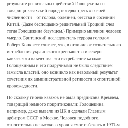
результате решительных действий Голощекина со
товарищи казахский народ потерял треть от своей
численности – от голода, болезней, бегства в соседний
Китай. (Даже беспощадно-решительный Троцкий счел
тогда Голощекина безумцем.) Примерно миллион человек
умерло. Британский исследователь террора голодом
Роберт Конквест считает, что, в отличие от сознательного
истребления украинского крестьянства и северо-
кавказского казачества, это истребление казахов
Голощекиным и его подручными не было следствием
замысла властей, оно возникло как невольный результат
сочетания их административной ретивости и спонтанной
кровожадности.
По скольку гибель казахов не была предписана Кремлем,
товарищей немного покритиковали: Голощекина,
например, даже вывели из ЦК и сделали Главным
арбитром СССР в Москве. Человек подобного,
относительно невысокого уровня смог избежать в 1937-м