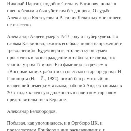
Николай Партин, подобно Степану Ваганову, попал в
плен к белым и был убит там без допроса. О судьбе
Александра Костоусова и Василия Леватных мне ничего
не известно.
Александр Авдеев умер в 1947 году от туберкулеза. По
словам Касвинова, «жизнь его была полна напряжений и
треволнений». Будем верить, что чистку он сумел
проскочить в вознаграждение хотя бы за те слезы, что
уронил утром 17 июля. Его фамилию встречаем в
«Воспоминаниях работника советского торгпредства» И.
Рапопорта (Н. – Й., 1982): некий безграмотный, не
владевший немецким языком, рабочий Авдеев занимал в
20-х годах ключевую должность в советском торговом
представительстве в Берлине.
Александр Белобородов.
Побывал, как упоминалось, и в Оргбюро ЦК, и
председателем Донбюро в дни расказачивания, и