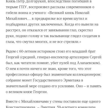
Князь Петр Долгорукий, впоследствии погибший в
тюрьме ГПУ, воспроизвел рассказы современников о
гибели воина и ученого: «Великий князь Николай
Михайлович… в предварилке все время шутил и
подбадривал других заключенных. Когда его вывели на
расстрел, он отказался от завязывания глаз, скрестил
руки, поднял голову и так вызывающе глядел солдатам в
глаза, что смутил многих, и не все стреляли.»
Рядом с 60-летним историком стоял его младший брат
Георгий (средний, генерал-инспектор артиллерии Сергей
был, как читатели помнят, убит пулей под Алапаевском).
О нем я почти ничего не знаю, кроме того, что этот
профессионал-офицер был знаменитым коллекционером:
собрание монет Государственного Эрмитажа в
значительной мере создано его усилиями. Оно – и память
о великом князе Георгии.
Вместе с Михайловичами у стены поставили еще одного
Константиновича, – Дмитрия, 59-илетнего командира