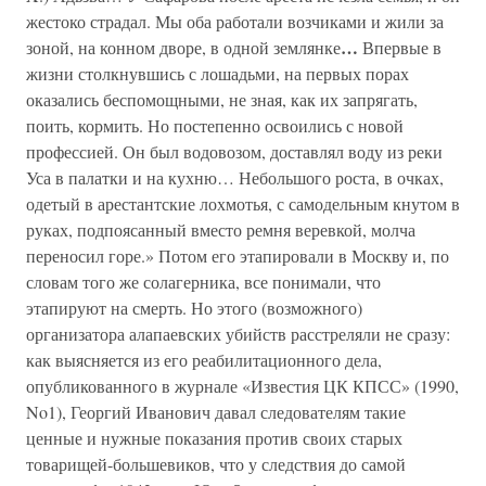
жестоко страдал. Мы оба работали возчиками и жили за
…
зоной, на конном дворе, в одной землянке
Впервые в
жизни столкнувшись с лошадьми, на первых порах
оказались беспомощными, не зная, как их запрягать,
поить, кормить. Но постепенно освоились с новой
профессией. Он был водовозом, доставлял воду из реки
Уса в палатки и на кухню… Небольшого роста, в очках,
одетый в арестантские лохмотья, с самодельным кнутом в
руках, подпоясанный вместо ремня веревкой, молча
переносил горе.» Потом его этапировали в Москву и, по
словам того же солагерника, все понимали, что
этапируют на смерть. Но этого (возможного)
организатора алапаевских убийств расстреляли не сразу:
как выясняется из его реабилитационного дела,
опубликованного в журнале «Известия ЦК КПСС» (1990,
No1), Георгий Иванович давал следователям такие
ценные и нужные показания против своих старых
товарищей-большевиков, что у следствия до самой