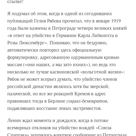
ссылке!
Я подумал об этом, когда в одной из сегодняшних
публикаций Гелия Рябова прочитал, что в январе 1919
года были казнены в Петрограде четверо великих князей
«в ответ на убийство в Германии Карла Либкнехта и
Розы Люксембург». Понимаю, что он бездумно,
автоматически повторил здесь официальную
формулировку, адресованную одурманенным кровью
массам («они наших, а мы зато ихних»), но ведь это
нисколько не лучше касвиновской «вольготной жизни»:
Рябов не может всерьез думать, что убийство членов
российской династии являлось хотя бы зверской,
палаческой, но все же реакцией Кремля в адрес
правивших тогда в Берлине
социал-демократов,
подавлявших восстание левых экстремистов.
Ленин ждал момента и дождался, когда в потоке
всемирных откликов на убийство вождей «Союза
Спартака» затерялось короткое сообщение из Петрограда