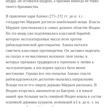
шудра, он оставался шудрой, а брахман никогда не терял
своего брахманства.
В правление царя Ашоки (273–232 гг. до и. э.)
государство Маурьев достигло наибольшей мощи. Власть
Маурьев чувствовалась в самых дальних областях Индии.
Но эта мощь уже подтачивалась классовой борьбой,
которую эксплуатируемые массы вели против
рабовладельческой аристократии. Ашока пытался
смягчить классовые противоречия. Он заставил вырезать
на скалах и на массивных колоннах свои указы, в
которых призывал трудящихся к терпению и любви к
эксплуататорам, а последних просил быть менее
жестокими. Однако все эти попытки Ашоки спасти
рабовладельческую деспотию оказались напрасными.
Вскоре после его смерти держава Маурьев распалась. В
Индию вторглись завоеватели из Бактрии, а в начале
нашей эры большая часть северной Индии вошла в состав
огромной державы кушанов, возникшей в I в. до н. э. на