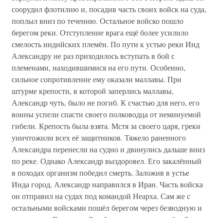
соорудил флотилию и, посадив часть своих войск на суда,
поплыл вниз по течению. Остальное войско пошло
берегом реки. Отступление врага ещё более усилило
смелость индийских племён. По пути к устью реки Инд
Александру не раз приходилось вступать в бой с
племенами, находившимися на его пути. Особенно,
сильное сопротивление ему оказали маллавы. При
штурме крепости, в которой заперлись маллавы,
Александр чуть, было не погиб. К счастью для него, его
воины успели спасти своего полководца от неминуемой
гибели. Крепость была взята. Мстя за своего царя, греки
уничтожили всех её защитников. Тяжело раненного
Александра перенесли на судно и двинулись дальше вниз
по реке. Однако Александр выздоровел. Его закалённый
в походах организм победил смерть. Заложив в устье
Инда город, Александр направился в Иран. Часть войска
он отправил на судах под командой Неарха. Сам же с
остальными войсками пошёл берегом через безводную и