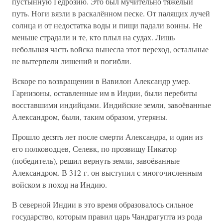
пустынную Гедрозию. Это был мучительно тяжёлый
путь. Ноги вязли в раскалённом песке. От палящих лучей
солнца и от недостатка воды и пищи падали воины. Не
меньше страдали и те, кто плыл на судах. Лишь
небольшая часть войска вынесла этот переход, остальные
не вытерпели лишений и погибли.
Вскоре по возвращении в Вавилон Александр умер.
Гарнизоны, оставленные им в Индии, были перебиты
восставшими индийцами. Индийские земли, завоёванные
Александром, были, таким образом, утеряны.
Прошло десять лет после смерти Александра, и один из
его полководцев, Селевк, по прозвищу Никатор
(победитель), решил вернуть земли, завоёванные
Александром. В 312 г. он выступил с многочисленным
войском в поход на Индию.
В северной Индии в это время образовалось сильное
государство, которым правил царь Чандрагупта из рода