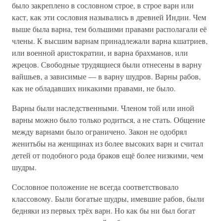
было закреплено в сословном строе, в строе варн или
каст, как эти сословия назывались в древней Индии. Чем
выше была варна, тем большими правами располагали её
члены. К высшим варнам принадлежали варна кшатриев,
или военной аристократии, и варна брахманов, или
жрецов. Свободные трудящиеся были отнесены в варну
вайшьев, а зависимые — в варну шудров. Варны рабов,
как не обладавших никакими правами, не было.
Варны были наследственными. Членом той или иной
варны можно было только родиться, а не стать. Общение
между варнами было ограничено. Закон не одобрял
женитьбы на женщинах из более высоких варн и считал
детей от подобного рода браков ещё более низкими, чем
шудры.
Сословное положение не всегда соответствовало
классовому. Были богатые шудры, имевшие рабов, были
бедняки из первых трёх варн. Но как бы ни был богат