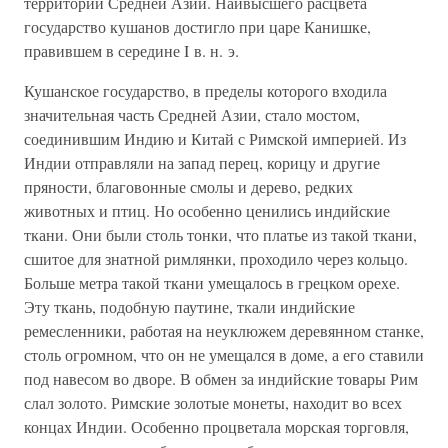
территории Средней Азии. Наивысшего расцвета
государство кушанов достигло при царе Канишке,
правившем в середине I в. н. э.
Кушанское государство, в пределы которого входила
значительная часть Средней Азии, стало мостом,
соединившим Индию и Китай с Римской империей. Из
Индии отправляли на запад перец, корицу и другие
пряности, благовонные смолы и дерево, редких
животных и птиц. Но особенно ценились индийские
ткани. Они были столь тонки, что платье из такой ткани,
сшитое для знатной римлянки, проходило через кольцо.
Больше метра такой ткани умещалось в грецком орехе.
Эту ткань, подобную паутине, ткали индийские
ремесленники, работая на неуклюжем деревянном станке,
столь огромном, что он не умещался в доме, а его ставили
под навесом во дворе. В обмен за индийские товары Рим
слал золото. Римские золотые монеты, находит во всех
концах Индии. Особенно процветала морская торговля,