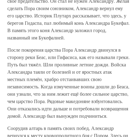
своё предательство. Он стал не нужен Александру. Желая
сделать Пора своим союзником, Александр вернул ему
его царство. Историк Плутарх рассказывает, что здесь, у
берегов Гидаспа, пал любимый конь Александра Букефал.
В память этого коня Александр заложил город,
названный им Букефалией.
После покорения царства Пора Александр двинулся в
сторону реки Беас, или Гифасиса, как его называли греки.
Путь был тяжёл. Шли проливные летние дожди. Войска
Александра таяли от болезней и от яростных атак
местных племён, храбро отстаивавших свою
независимость. Когда измученные воины дошли до Беаса,
они узнали, что за ним лежит ещё более сильное царство,
чем царство Пора. Рядовые македоняне взбунтовались.
Они отказались идти дальше и потребовали возвращения
домой. Александр был вынужден подчиниться.
Соорудив алтарь в память своих побед, Александр
вернулся к месту кровопролитного боя с Пором. Здесь он