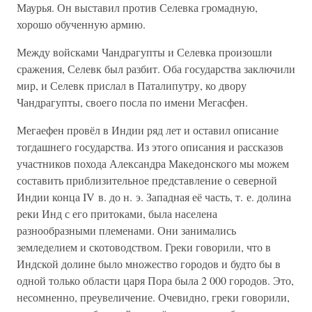
Маурья. Он выставил против Селевка громадную,
хорошо обученную армию.
Между войсками Чандрагупты и Селевка произошли
сражения, Селевк был разбит. Оба государства заключили
мир, и Селевк прислал в Паталипутру, ко двору
Чандрагупты, своего посла по имени Мегасфен.
Мегаефен провёл в Индии ряд лет и оставил описание
тогдашнего государства. Из этого описания и рассказов
участников похода Александра Македонского мы можем
составить приблизительное представление о северной
Индии конца IV в. до н. э. Западная её часть, т. е. долина
реки Инд с его притоками, была населена
разнообразными племенами. Они занимались
земледелием и скотоводством. Греки говорили, что в
Индской долине было множество городов и будто бы в
одной только области царя Пора была 2 000 городов. Это,
несомненно, преувеличение. Очевидно, греки говорили,