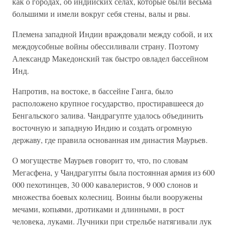
как о городах, об индийских сёлах, которые были весьма
большими и имели вокруг себя стены, валы и рвы.
Племена западной Индии враждовали между собой, и их
междоусобные войны обессиливали страну. Поэтому
Александр Македонский так быстро овладел бассейном
Инд.
Напротив, на востоке, в бассейне Ганга, было
расположено крупное государство, простиравшееся до
Бенгальского залива. Чандрагупте удалось объединить
восточную и западную Индию и создать огромную
державу, где правила основанная им династия Маурьев.
О могуществе Маурьев говорит то, что, по словам
Мегасфена, у Чандрагупты была постоянная армия из 600
000 пехотинцев, 30 000 кавалеристов, 9 000 слонов и
множества боевых колесниц. Воины были вооружены
мечами, копьями, дротиками и длинными, в рост
человека, луками. Лучники при стрельбе натягивали лук