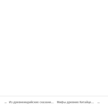
←
→
Из древнеиндийских сказаний[95]
Мифы древних Китайцев[97]