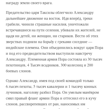
награду земли своего врага.
Предательство царя Таксилы облегчило Александру
дальнейшее движение на восток. Идя вперёд, треки
грабили, чинили страшные насилия, уничтожали
встречавшиеся на пути селения, убивали их жителей, не
щадя ни детей, ни женщин, ни стариков. Вести об этих
зверствах подняли на борьбу с греками соседние —
индийские племена. Они объединились вокруг царя Пора
и под его предводительством выступили навстречу
Александру. Племенная армия Пора состояла из 30 тысяч
пехотинцев, 4 Тысяч всадников, 300 колесниц и 200
боевых слонов.
Однако Александр, имея под своей командой только
6.тысяч пехоты, 5 тысяч кавалерии и 1 тысячу конных
лучников, наголову разбил Пора. Он умелым манёвром
смял правый фланг армии Пора и оттеснил его в кучу
слонов, рассвирепевших от ран, наносимых им