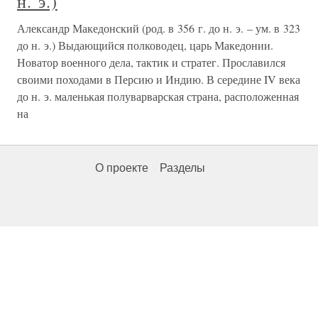
н. э.)
Александр Македонский (род. в 356 г. до н. э. – ум. в 323
до н. э.) Выдающийся полководец, царь Македонии.
Новатор военного дела, тактик и стратег. Прославился
своими походами в Персию и Индию. В середине IV века
до н. э. маленькая полуварварская страна, расположенная
на
О проекте
Разделы