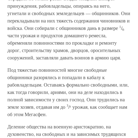
принуждения, рабовладельцы, опираясь на него,
угнетали и свободных земледельцев — общинников. Они
перекладывали на них тяжесть содержания чиновников и
1
войска. Они собирали с общинников дань в размере
/
6
части урожая и продуктов домашнего ремесла,
обременяли повинностями по прокладке и ремонту
дорог, строительству храмов, дворцов, оросительных
сооружений, заставляли давать воинов в армию царя.
Под тяжестью повинностей многие свободные
общинники разорялись и попадали в кабалу к
рабовладельцам. Оставаясь формально свободными, или,
как тогда говорили, ариями, они на деле находились в
полной зависимости у своих господ. Они трудились на
3
земле хозяев, отдавая им до
/
урожая, как сообщает нам
4
об этом Мегасфен.
Деление общества на военную аристократию, на
духовенство, на свободных и на зависимых трудящихся