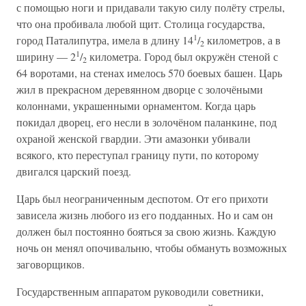
с помощью ноги и придавали такую силу полёту стрелы,
что она пробивала любой щит. Столица государства,
1
город Паталипутра, имела в длину 14
/
километров, а в
2
1
ширину — 2
/
километра. Город был окружён стеной с
2
64 воротами, на стенах имелось 570 боевых башен. Царь
жил в прекрасном деревянном дворце с золочёными
колоннами, украшенными орнаментом. Когда царь
покидал дворец, его несли в золочёном паланкине, под
охраной женской гвардии. Эти амазонки убивали
всякого, кто переступал границу пути, по которому
двигался царский поезд.
Царь был неограниченным деспотом. От его прихоти
зависела жизнь любого из его подданных. Но и сам он
должен был постоянно бояться за свою жизнь. Каждую
ночь он менял опочивальню, чтобы обмануть возможных
заговорщиков.
Государственным аппаратом руководили советники,