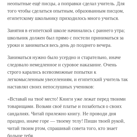
неопытные ещё писцы, а поправки сделал учитель. Для
того чтобы сделаться опытным, образованным писцом,
египетскому школьнику приходилось много учиться.
Занятия в египетской школе начинались с раннего утра;
школьник должен был прямо с постели приниматься за
уроки и заниматься весь день до позднего вечера.
Заниматься нужно было усердно и старательно, иначе
следовало немедленное и суровое наказание. Очень
строго карались всевозможные попытки к
легкомысленным увеселениям, и египетский учитель так
наставлял своих непослушных учеников:
«Вставай на твоё место! Книги уже лежат перед твоими
товарищами. Возьми своё платье и позаботься о своих
сандалиях. Читай прилежно книгу. Не проводи дня
праздно, иначе горе — твоему телу! Пиши твоей рукой,
читай твоим ртом, спрашивай совета того, кто знает
больше тебя.