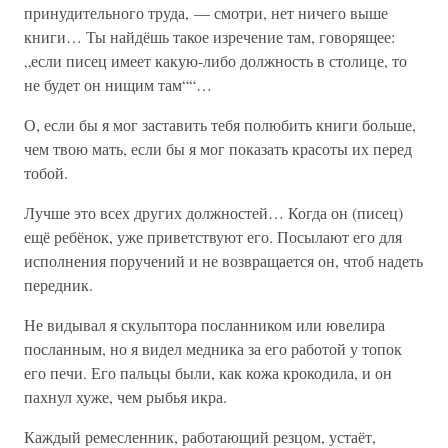
принудительного труда, — смотри, нет ничего выше
книги… Ты найдёшь такое изречение там, говорящее:
„если писец имеет какую-либо должность в столице, то
не будет он нищим там““…
О, если бы я мог заставить тебя полюбить книги больше,
чем твою мать, если бы я мог показать красоты их перед
тобой.
Лучше это всех других должностей… Когда он (писец)
ещё ребёнок, уже приветствуют его. Посылают его для
исполнения поручений и не возвращается он, чтоб надеть
передник.
Не видывал я скульптора посланником или ювелира
посланным, но я видел медника за его работой у топок
его печи. Его пальцы были, как кожа крокодила, и он
пахнул хуже, чем рыбья икра.
Каждый ремесленник, работающий резцом, устаёт,