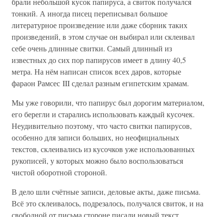
брали небольшой кусок папируса, а свиток получался
тонкий. А иногда писец переписывал большое
литературное произведение или даже сборник таких
произведений, в этом случае он выбирал или склеивал
себе очень длинные свитки. Самый длинный из
известных до сих пор папирусов имеет в длину 40,5
метра. На нём написан список всех даров, которые
фараон Рамсес III сделал разным египетским храмам.
Мы уже говорили, что папирус был дорогим материалом,
его берегли и старались использовать каждый кусочек.
Неудивительно поэтому, что часто свитки папирусов,
особенно для записи больших, но неофициальных
текстов, склеивались из кусочков уже использованных
рукописей, у которых можно было воспользоваться
чистой оборотной стороной.
В дело шли счётные записи, деловые акты, даже письма.
Всё это склеивалось, подрезалось, получался свиток, и на
свободной от письма стороне писали новый текст.