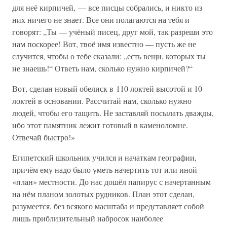
для неё кирпичей, — все писцы собрались, и никто из
них ничего не знает. Все они полагаются на тебя и
говорят: „Ты — учёный писец, друг мой, так разреши это
нам поскорее! Вот, твоё имя известно — пусть же не
случится, чтобы о тебе сказали: „есть вещи, которых ты
не знаешь!“ Ответь нам, сколько нужно кирпичей?“
Вот, сделан новый обелиск в 110 локтей высотой и 10
локтей в основании. Рассчитай нам, сколько нужно
людей, чтобы его тащить. Не заставляй посылать дважды,
ибо этот памятник лежит готовый в каменоломне.
Отвечай быстро!»
Египетский школьник учился и начаткам географии,
причём ему надо было уметь начертить тот или иной
«план» местности. До нас дошёл папирус с начертанным
на нём планом золотых рудников. План этот сделан,
разумеется, без всякого масштаба и представляет собой
лишь приблизительный набросок наиболее