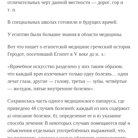
отличительных черт данной местности — дорог, гор и
т. п.
В специальных школах готовили и будущих врачей.
У египтян были большие знания в области медицины.
Вот что пишет о египетской медицине греческий историк
Геродот, посетивший Египет в V веке до н. э.:
«Врачебное искусство разделено у них таким образом,
что каждый врач излечивает только одну болезнь… одни
лечат глаза, другие — голову, третьи — зубы, четвёртые
— желудок, пятые внутренние болезни».
Сохранилась часть одного медицинского папируса, где
приведено 48 случаев болезней; каждый из них содержит:
а) описание болезни, б), определение ее и в) указание
способа лечения: В некоторых случаях помещаются ещё и
объяснения отдельных употреблённых выражений, что,
по-видимому, сделано с целью облегчить начинающему