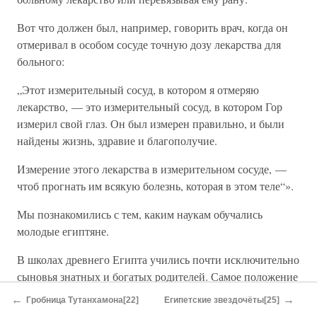
Вот что должен был, например, говорить врач, когда он
отмеривал в особом сосуде точную дозу лекарства для
больного:
„Этот измерительный сосуд, в котором я отмеряю
лекарство, — это измерительный сосуд, в котором Гор
измерил свой глаз. Он был измерен правильно, и были
найдены жизнь, здравие и благополучие.
Измерение этого лекарства в измерительном сосуде, —
чтоб прогнать им всякую болезнь, которая в этом теле“».
Мы познакомились с тем, каким наукам обучались
молодые египтяне.
В школах древнего Египта учились почти исключительно
сыновья знатных и богатых родителей. Самое положение
школ при главных учреждениях и храмах уже говорит о
←
→
Гробница Тутанхамона[22]
Египетские звездочёты[25]
их классовом характере.