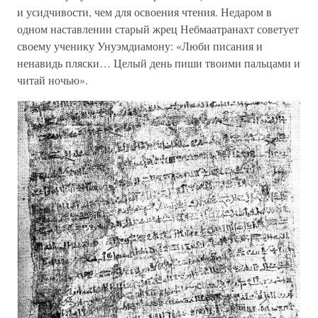
и усидчивости, чем для освоения чтения. Недаром в
одном наставлении старый жрец Небмаатранахт советует
своему ученику Унуэмдиамону: «Люби писания и
ненавидь пляски… Целый день пиши твоими пальцами и
читай ночью».