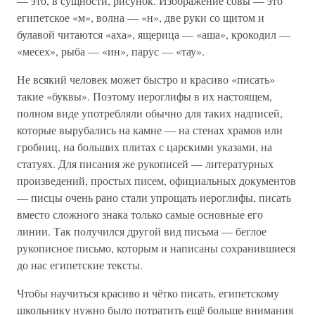
— это, в сущности, рисунок. Изображение совы — это
египетское «м», волна — «н», две руки со щитом и
булавой читаются «аха», ящерица — «аша», крокодил —
«месех», рыба — «ин», парус — «тау».
Не всякий человек может быстро и красиво «писать»
такие «буквы». Поэтому иероглифы в их настоящем,
полном виде употребляли обычно для таких надписей,
которые вырубались на камне — на стенах храмов или
гробниц, на больших плитах с царскими указами, на
статуях. Для писания же рукописей — литературных
произведений, простых писем, официальных документов
— писцы очень рано стали упрощать иероглифы, писать
вместо сложного знака только самые основные его
линии. Так получился другой вид письма — беглое
рукописное письмо, которым и написаны сохранившиеся
до нас египетские тексты.
Чтобы научиться красиво и чётко писать, египетскому
школьнику нужно было потратить ещё больше внимания