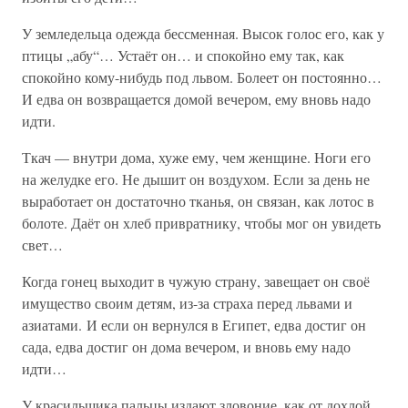
У земледельца одежда бессменная. Высок голос его, как у
птицы „абу“… Устаёт он… и спокойно ему так, как
спокойно кому-нибудь под львом. Болеет он постоянно…
И едва он возвращается домой вечером, ему вновь надо
идти.
Ткач — внутри дома, хуже ему, чем женщине. Ноги его
на желудке его. Не дышит он воздухом. Если за день не
выработает он достаточно тканья, он связан, как лотос в
болоте. Даёт он хлеб привратнику, чтобы мог он увидеть
свет…
Когда гонец выходит в чужую страну, завещает он своё
имущество своим детям, из-за страха перед львами и
азиатами. И если он вернулся в Египет, едва достиг он
сада, едва достиг он дома вечером, и вновь ему надо
идти…
У красильщика пальцы издают зловоние, как от дохлой