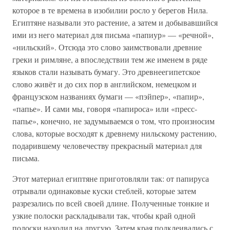
которое в те времена в изобилии росло у берегов Нила.
Египтяне называли это растение, а затем и добывавшийся
ими из него материал для письма «папиур» — «речной»,
«нильский». Отсюда это слово заимствовали древние
греки и римляне, а впоследствии тем же именем в ряде
языков стали называть бумагу. Это древнеегипетское
слово живёт и до сих пор в английском, немецком и
французском названиях бумаги — «пэйпер», «папир»,
«папье». И сами мы, говоря «папироса» или «пресс-
папье», конечно, не задумываемся о том, что произносим
слова, которые восходят к древнему нильскому растению,
подарившему человечеству прекрасный материал для
письма.
Этот материал египтяне приготовляли так: от папируса
отрывали одинаковые куски стеблей, которые затем
разрезались по всей своей длине. Полученные тонкие и
узкие полоски раскладывали так, чтобы край одной
полоски находил на другую. Затем края подклеивались с