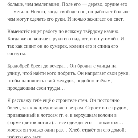
больше, чем землепашец. Поле его — дерево, орудие его
— металл. Ночью, когда свободен он, он работает больше,
чем могут сделать его руки. И ночью зажигает он свет.
Каменотёс ищет работу по всякому твёрдому камню.
Когда же он кончает, руки его падают, и он утомлён. И
так как сидит он до сумерек, колени его и спина его
согнуты.
Брадобрей бреет до вечера… Он бродит с улицы на
улицу, чтоб найти кого побрить. Он напрягает свои руки,
чтобы наполнить свой желудок, подобно пчёлам,
проедающим свои труды…
Я расскажу тебе ещё о строителе стен. Он постоянно
болен, так как предоставлен ветрам. Строит он с трудом,
привязанный к лотосам (т. е. к верхушкам колонн в
форме цветов лотоса)… все одежды его — лохмотья…
моется он только один раз… Хлеб, отдаёт он его домой;
избиты его дети…