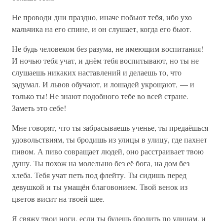
Не проводи дни праздно, иначе побьют тебя, ибо ухо
мальчика на его спине, и он слушает, когда его бьют.
Не будь человеком без разума, не имеющим воспитания!
И ночью тебя учат, и днём тебя воспитывают, но ты не
слушаешь никаких наставлений и делаешь то, что
задумал. И львов обучают, и лошадей укрощают, — и
только ты! Не знают подобного тебе во всей стране.
Заметь это себе!
Мне говорят, что ты забрасываешь ученье, ты предаёшься
удовольствиям, ты бродишь из улицы в улицу, где пахнет
пивом. А пиво совращает людей, оно расстраивает твою
душу. Ты похож на молельню без её бога, на дом без
хлеба. Тебя учат петь под флейту. Ты сидишь перед
девушкой и ты умащён благовонием. Твой венок из
цветов висит на твоей шее.
Я свяжу твои ноги, если ты будешь бродить по улицам, и