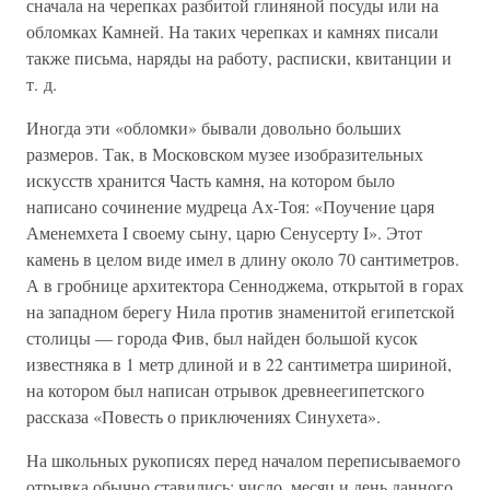
сначала на черепках разбитой глиняной посуды или на
обломках Камней. На таких черепках и камнях писали
также письма, наряды на работу, расписки, квитанции и
т. д.
Иногда эти «обломки» бывали довольно больших
размеров. Так, в Московском музее изобразительных
искусств хранится Часть камня, на котором было
написано сочинение мудреца Ах-Тоя: «Поучение царя
Аменемхета I своему сыну, царю Сенусерту I». Этот
камень в целом виде имел в длину около 70 сантиметров.
А в гробнице архитектора Сенноджема, открытой в горах
на западном берегу Нила против знаменитой египетской
столицы — города Фив, был найден большой кусок
известняка в 1 метр длиной и в 22 сантиметра шириной,
на котором был написан отрывок древнеегипетского
рассказа «Повесть о приключениях Синухета».
На школьных рукописях перед началом переписываемого
отрывка обычно ставились: число, месяц и день данного