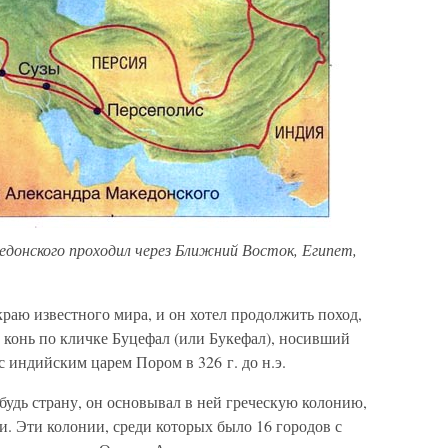
едонского проходил через Ближний Восток, Египет,
раю известного мира, и он хотел продолжить поход,
 конь по кличке Буцефал (или Букефал), носивший
 с индийским царем Пором в 326 г. до н.э.
удь страну, он основывал в ней греческую колонию,
. Эти колонии, среди которых было 16 городов с