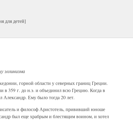
я для детей]
ху эллинизма
едонии, горной области у северных границ Греции.
 в 359 г. до н.э. и объединил всю Грецию. Когда в
ал Александр. Ему было тогда 20 лет.
писатель и философ Аристотель, прививший юноше
сандр был еще храбрым и блестящим воином, и хотел