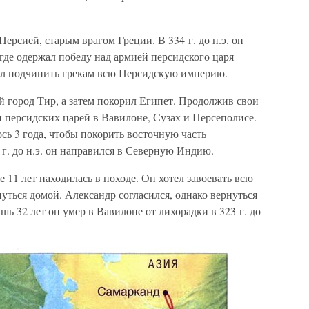
ерсией, старым врагом Греции. В 334 г. до н.э. он
где одержал победу над армией персидского царя
шил подчинить грекам всю Персидскую империю.
 город Тир, а затем покорил Египет. Продолжив свои
и персидских царей в Вавилоне, Сузах и Персеполисе.
ь 3 года, чтобы покорить восточную часть
 г. до н.э. он направился в Северную Индию.
 11 лет находилась в походе. Он хотел завоевать всю
нуться домой. Александр согласился, однако вернуться
ишь 32 лет он умер в Вавилоне от лихорадки в 323 г. до