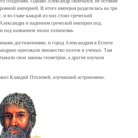
го солдатами. Однако Александр скончался, не оставив
громной империей. В итоге империя разделилась на три
и во главе каждой из них стоял греческий
Александра и падением греческой империи под
тен под названием эпохи эллинизма.
чными достижениями, и город Александрия в Египте
сандрию приезжали множество поэтов и ученых. Там
тывали свои законы геометрии, а другие изучали
т) жил Клавдий Птолемей, изучавший астрономию.