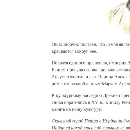
Он ошибочно полагал, что Земля являе
вращаются вокруг нее.
Не имея единого правителя, империя 
Египет просуществовал дольше остальн
Август захватил и его. Царица Алекса
римским возлюбленным Марком Анто
К культурному наследию Древней Грец
снова обратились в XV в., в эпоху Рен
влиять на нашу культуру.
Скальный город Петра в Иордании был
Набатеи находились под сильным влия