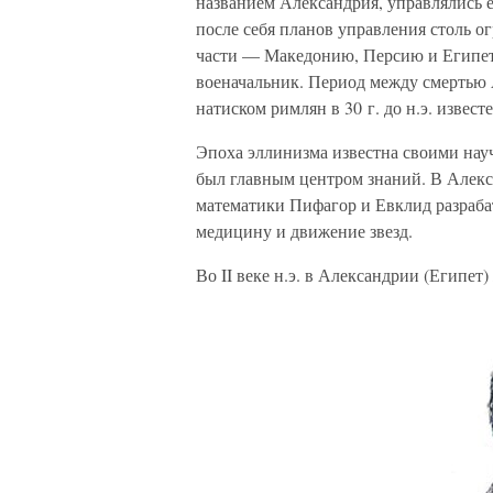
названием Александрия, управлялись е
после себя планов управления столь о
части — Македонию, Персию и Египет, 
военачальник. Период между смертью 
натиском римлян в 30 г. до н.э. извес
Эпоха эллинизма известна своими нау
был главным центром знаний. В Алек
математики Пифагор и Евклид разраба
медицину и движение звезд.
Во II веке н.э. в Александрии (Египе