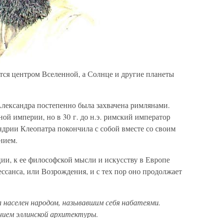
тся центром Вселенной, а Солнце и другие планеты
Александра постепенно была захвачена римлянами.
ой империи, но в 30 г. до н.э. римский император
ндрии Клеопатра покончила с собой вместе со своим
нием.
ии, к ее философской мысли и искусству в Европе
ессанса, или Возрождения, и с тех пор оно продолжает
 населен народом, называвшим себя набатеями.
нием эллинской архитектуры.