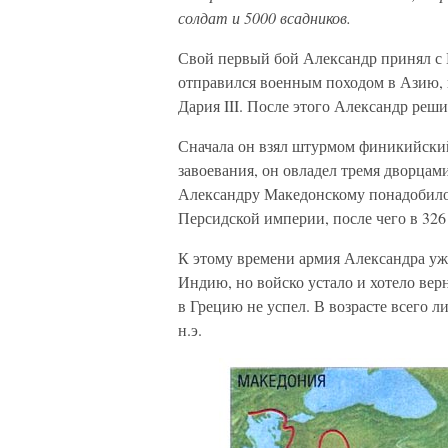
солдат и 5000 всадников.
Свой первый бой Александр принял с П
отправился военным походом в Азию, 
Дария III. После этого Александр ре
Сначала он взял штурмом финикийский
завоевания, он овладел тремя дворцам
Александру Македонскому понадобилос
Персидской империи, после чего в 326
К этому времени армия Александра уже
Индию, но войско устало и хотело вер
в Грецию не успел. В возрасте всего л
н.э.