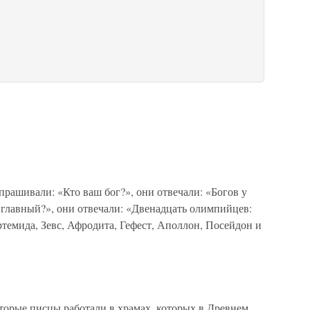
прашивали: «Кто ваш бог?», они отвечали: «Богов у
 главный?», они отвечали: «Двенадцать олимпийцев:
Артемида, Зевс, Афродита, Гефест, Аполлон, Посейдон и
орые писцы работали в храмах, которых в Древнем