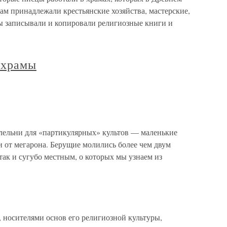
м принадлежали крестьянские хозяйства, мастерские,
ы записывали и копировали религиозные книги и
 храмы
лельни для «партикулярных» культов — маленькие
 от мегарона. Берущие молились более чем двум
так и сугубо местным, о которых мы узнаем из
носителями основ его религиозной культуры,