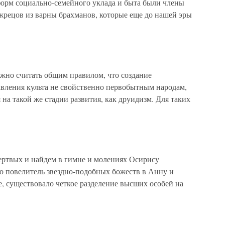
 форм социально-семейного уклада и быта были члены
жрецов из варны брахманов, которые еще до нашей эры
жно считать общим правилом, что создание
вления культа не свойственно первобытным народам,
а такой же стадии развития, как друидизм. Для таких
ертвых и найдем в гимне и молениях Осирису
 о повелитель звездно-подобных божеств в Анну и
е, существовало четкое разделение высших особей на