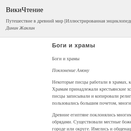
ВикиЧтение
Путешествие в древний мир [Иллюстрированная энциклопеди
Динин Жаклин
Боги и храмы
Боги и храмы
Поклонение Амону
Некоторые писцы работали в храмах, 
Храмам принадлежали крестьянские хоз
писцы записывали и копировали рели
пользовались большим почетом, многи
Древние египтяне поклонялись многим
обрядами. Существовали местные боже
городе или округе. Имелись и общена