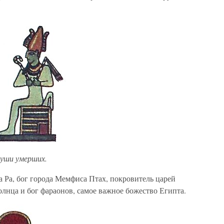
души умерших.
 Ра, бог города Мемфиса Птах, покровитель царей
олнца и бог фараонов, самое важное божество Египта.