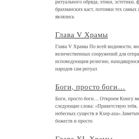
ритуального обряда, этики, эстетики,
брахманских каст, потомки тех самых 
являлись
Глава V Храмы
Глава V Храмы По всей видимости, мо
величественных сооружений для отпра
исповедующим религию, находящуюся н
народов сам ритуал
Боги, просто боги…
Боги, просто боги… Откроем Книгу м
следующие слова: «Приветствую тебя,
небесных существ в Кхер-аха».Заметьт
божеств и просто
Глава XI. Храмы