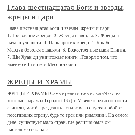
Глава шестнадцатая Боги и звезды,
жрецы и цари
Глава шестнадцатая Боги и звезды, жрецы и цари
1. Появление жрецов. 2. Жрецы и звезды. 3. Жрецы и
начало учености. 4. Царь против жреца. 5. Как Бел-
Мардук боролся с царями. 6. Божественные цари Египта.
7. Ши Хуан-ди уничтожает книги 1Говоря о том, что
именно в Египте и Месопотамии
ЖРЕЦЫ И ХРАМЫ
ЖРЕЦЫ И ХРАМЫ Самые религиозные людиЧувства,
которые выражал Геродот{137} в V веке о религиозности
египтян, мог бы разделить четыре века спустя любой из
посетивших страну, будь то грек или римлянин. На самом
деле, существует мало стран, где религия была бы
настолько связана с