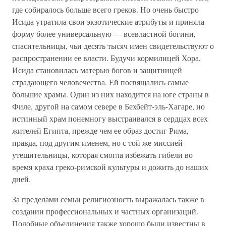
где собиралось больше всего греков. Но очень быстро
Исида утратила свои экзотические атрибуты и приняла
форму более универсальную — всевластной богини,
спасительницы, чьи десять тысяч имен свидетельствуют о
распространении ее власти. Будучи кормилицей Хора,
Исида становилась матерью богов и защитницей
страдающего человечества. Ей посвящались самые
большие храмы. Один из них находится на юге страны в
Филе, другой на самом севере в Бехбейт-эль-Хагаре, но
истинный храм понемногу выстраивался в сердцах всех
жителей Египта, прежде чем ее образ достиг Рима,
правда, под другим именем, но с той же миссией
утешительницы, которая смогла избежать гибели во
время краха греко-римской культуры и дожить до наших
дней.
За пределами семьи религиозность выражалась также в
создании профессиональных и частных организаций.
Подобные объединения также хорошо были известны в