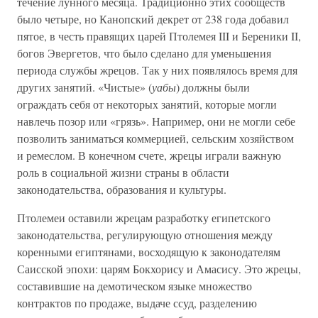
течение лунного месяца. Традиционно этих сообществ
было четыре, но Канопский декрет от 238 года добавил
пятое, в честь правящих царей Птолемея III и Береники II,
богов Эвергетов, что было сделано для уменьшения
периода службы жрецов. Так у них появлялось время для
других занятий. «Чистые» (
уабы
) должны были
ограждать себя от некоторых занятий, которые могли
навлечь позор или «грязь». Например, они не могли себе
позволить заниматься коммерцией, сельским хозяйством
и ремеслом. В конечном счете, жрецы играли важную
роль в социальной жизни страны в области
законодательства, образования и культуры.
Птолемеи оставили жрецам разработку египетского
законодательства, регулирующую отношения между
коренными египтянами, восходящую к законодателям
Саисской эпохи: царям Бокхорису и Амасису. Это жрецы,
составившие на демотическом языке множество
контрактов по продаже, выдаче ссуд, разделению