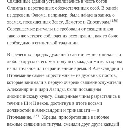
Священные здания устанавливались в честь богов
Олимпа и царственных обожествленных особ. В одной
из деревень Фаюма, например, была найдена запись о
{150}
храмах, посвященных Зевсу, Деметре и Диоскурам.
Совершаемые ритуалы не требовали от священников
такого же четкого соблюдения всех правил, как то было
необходимо в египетской традиции.
В греческих городах духовный сан ничем не отличался от
любого другого, его мог получить каждый житель города
на длительное или ограниченное время. В Александрии и
Птолемаиде самые «престижные» из духовных постов,
которые занимали в первую очередь священнослужители
Александрии и цари Лагиды, были посвящены
дионисийскому культу. Священные чины разрастались в
течение III и II веков, достигнув в итоге восьми
должностей в Александрии и тринадцати — в
{151}
Птолемаиде.
Жрецы, приобретавшие наиболее
важные священные титулы, сменяли друг друга каждый