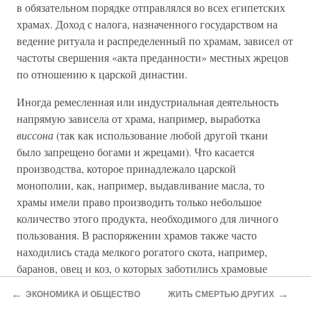
в обязательном порядке отправлялся во всех египетских
храмах. Доход с налога, назначенного государством на
ведение ритуала и распределенный по храмам, зависел от
частоты свершения «акта преданности» местных жрецов
по отношению к царской династии.
Иногда ремесленная или индустриальная деятельность
напрямую зависела от храма, например, выработка
виссона
(так как использование любой другой ткани
было запрещено богами и жрецами). Что касается
производства, которое принадлежало царской
монополии, как, например, выдавливание масла, то
храмы имели право производить только небольшое
количество этого продукта, необходимого для личного
пользования. В распоряжении храмов также часто
находились стада мелкого рогатого скота, например,
баранов, овец и коз, о которых заботились храмовые
пастухи-рабы
.
←
→
ЭКОНОМИКА И ОБЩЕСТВО
ЖИТЬ СМЕРТЬЮ ДРУГИХ