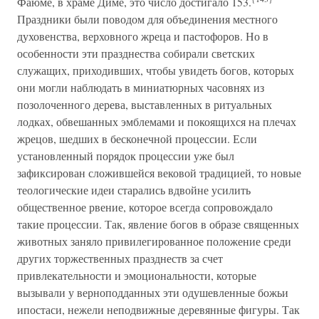
Фаюме, в храме Диме, это число достигало 153.
Праздники были поводом для объединения местного
духовенства, верховного жреца и пастофоров. Но в
особенности эти празднества собирали светских
служащих, приходивших, чтобы увидеть богов, которых
они могли наблюдать в миниатюрных часовнях из
позолоченного дерева, выставленных в ритуальных
лодках, обвешанных эмблемами и покоящихся на плечах
жрецов, шедших в бесконечной процессии. Если
установленный порядок процессии уже был
зафиксирован сложившейся вековой традицией, то новые
теологические идеи старались вдвойне усилить
общественное рвение, которое всегда сопровождало
такие процессии. Так, явление богов в образе священных
животных заняло привилегированное положение среди
других торжественных празднеств за счет
привлекательности и эмоциональности, которые
вызывали у верноподданных эти одушевленные божьи
ипостаси, нежели неподвижные деревянные фигуры. Так