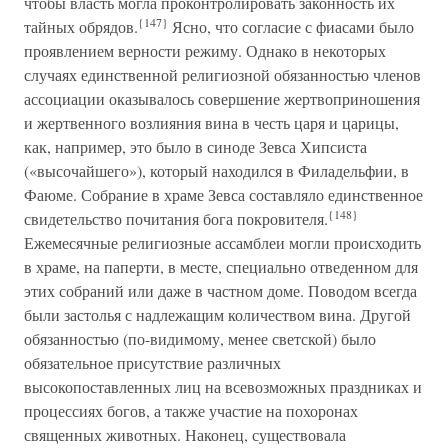
чтобы власть могла проконтролировать законность их
{147}
тайных обрядов.
Ясно, что согласие с фиасами было
проявлением верности режиму. Однако в некоторых
случаях единственной религиозной обязанностью членов
ассоциации оказывалось совершение жертвоприношения
и жертвенного возлияния вина в честь царя и царицы,
как, например, это было в синоде Зевса Хипсиста
(«высочайшего»), который находился в Филадельфии, в
Фаюме. Собрание в храме Зевса составляло единственное
{148}
свидетельство почитания бога покровителя.
Ежемесячные религиозные ассамблеи могли происходить
в храме, на паперти, в месте, специально отведенном для
этих собраний или даже в частном доме. Поводом всегда
были застолья с надлежащим количеством вина. Другой
обязанностью (по-видимому, менее светской) было
обязательное присутствие различных
высокопоставленных лиц на всевозможных праздниках и
процессиях богов, а также участие на похоронах
священных животных. Наконец, существовала