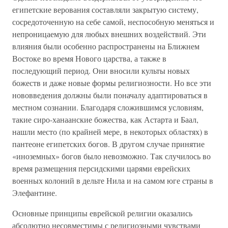
египетские верования составляли закрытую систему,
сосредоточенную на себе самой, неспособную меняться и
непроницаемую для любых внешних воздействий. Эти
влияния были особенно распространены на Ближнем
Востоке во время Нового царства, а также в
последующий период. Они вносили культы новых
божеств и даже новые формы религиозности. Но все эти
нововведения должны были поначалу адаптироваться в
местном сознании. Благодаря сложившимся условиям,
такие сиро-ханаанские божества, как Астарта и Баал,
нашли место (по крайней мере, в некоторых областях) в
пантеоне египетских богов. В другом случае принятие
«иноземных» богов было невозможно. Так случилось во
время размещения персидскими царями еврейских
военных колоний в дельте Нила и на самом юге страны в
Элефантине.
Основные принципы еврейской религии оказались
абсолютно несовместимы с религиозными чувствами