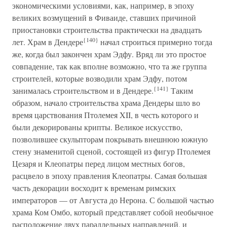
экономическими условиями, как, например, в эпоху
великих возмущений в Фиваиде, ставших причиной
приостановки строительства практически на двадцать
{140}
лет. Храм в Дендере
начал строиться примерно тогда
же, когда был закончен храм Эдфу. Вряд ли это простое
совпадение, так как вполне возможно, что та же группа
строителей, которые возводили храм Эдфу, потом
{141}
занималась строительством и в Дендере.
Таким
образом, начало строительства храма Дендеры шло во
время царствования Птолемея XII, в честь которого и
были декорированы крипты. Великое искусство,
позволившее скульпторам покрывать внешнюю южную
стену знаменитой сценой, состоящей из фигур Птолемея
Цезаря и Клеопатры перед лицом местных богов,
расцвело в эпоху правления Клеопатры. Самая большая
часть декорации восходит к временам римских
императоров — от Августа до Нерона. С большой частью
храма Ком Омбо, который представляет собой необычное
расположение двух параллельных направлений, и