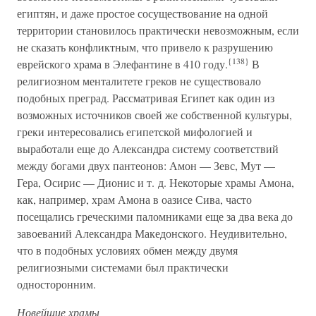
египтян, и даже простое сосуществование на одной
территории становилось практически невозможным, если
не сказать конфликтным, что привело к разрушению
{138}
еврейского храма в Элефантине в 410 году.
В
религиозном менталитете греков не существовало
подобных преград. Рассматривая Египет как один из
возможных источников своей же собственной культуры,
греки интересовались египетской мифологией и
выработали еще до Александра систему соответствий
между богами двух пантеонов: Амон — Зевс, Мут —
Гера, Осирис — Дионис и т. д. Некоторые храмы Амона,
как, например, храм Амона в оазисе Сива, часто
посещались греческими паломниками еще за два века до
завоеваний Александра Македонского. Неудивительно,
что в подобных условиях обмен между двумя
религиозными системами был практически
односторонним.
Новейшие храмы