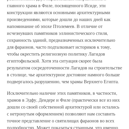
главного храма в Филе, посвященного Исиде, эти
конструкции являются основными архитектурными
произведениями, которые дошли до наших дней как
напоминание об эпохе Птолемеев. В отличие от
исчезнувших памятников эллинистического стиля,
сохранность зданий, предназначенных исключительно
для фараонов, часто подталкивает историков к тому,
чтобы окрестить религиозную политику Лагидов
египтофильской. Хотя эта ситуация скорее была
результатом сосредоточенности Лагидов на строительстве
в столице, чье архитектурное достояние намного больше
подвергалось разрушению, чем храмы Верхнего Египта.
Исключительно наличие этих памятников, в частности,
храмов в Эдфу, Дендере и Филе (практически все из них
дошли со своей собственной архитектурой или остались
с нетронутым оформлением) позволяют нам составить
точное представление о святилищах фараонов во всех
подробностях. Может показаться странным, что именно