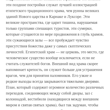
эти поздние постройки служат лучшей иллюстрацией
египетского традиционного храма, чем руины великих
зданий Нового царства в Карнаке и Луксоре. Эти
великие пространства, где царит тишина, нарушаемая
только группами спешащих туристов, эти сумерки,
которые сгущаются по мере продвижения в глубь храмов,
эти сужающиеся залы — все пробуждает чувство
присутствия божества даже у самых скептических
личностей. Египетский храм — не церковь, это место, где
человеческое существо вообще исключается, если не
считать служителей богов. Внешний вид храма скорее
напоминает крепость, он служит больше для устрашения
врагов, чем для принятия паломников. Его узкие и
редкие выходы всегда закрываются тяжелыми дверями.
План, который содержит огромное количество различных
переходов, соединяющих между собой дворы, зал с
колоннадой, вестибюли (находящиеся между внешним
миром и святая святых храма), был так задуман, чтобы