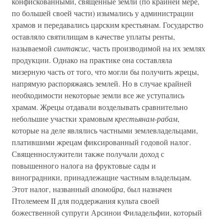
конфискованными, священные земли (по крайней мере,
по большей своей части) изымались у администрации
храмов и передавались царским крестьянам. Государство
оставляло святилищам в качестве уплаты ренты,
называемой
синтаксис
, часть производимой на их землях
продукции. Однако на практике она составляла
мизерную часть от того, что могли бы получить жрецы,
напрямую распоряжаясь землей. Но в случае крайней
необходимости некоторые земли все же уступались
храмам. Жрецы отдавали возделывать сравнительно
небольшие участки храмовым
крестьянам-рабам
,
которые на деле являлись частными землевладельцами,
платившими жрецам фиксированный годовой налог.
Священнослужители также получали доход с
повышенного налога на фруктовые сады и
виноградники, принадлежащие частным владельцам.
Этот налог, названный
апомойра
, был назначен
Птолемеем II для поддержания культа своей
божественной супруги Арсинои Филадельфии, который