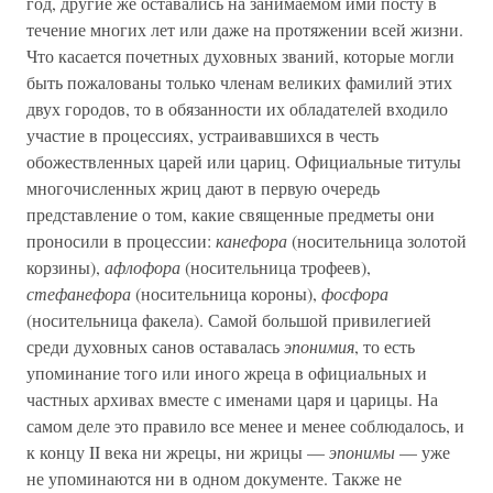
год, другие же оставались на занимаемом ими посту в
течение многих лет или даже на протяжении всей жизни.
Что касается почетных духовных званий, которые могли
быть пожалованы только членам великих фамилий этих
двух городов, то в обязанности их обладателей входило
участие в процессиях, устраивавшихся в честь
обожествленных царей или цариц. Официальные титулы
многочисленных жриц дают в первую очередь
представление о том, какие священные предметы они
проносили в процессии:
канефора
(носительница золотой
корзины),
афлофора
(носительница трофеев),
стефанефора
(носительница короны),
фосфора
(носительница факела). Самой большой привилегией
среди духовных санов оставалась
эпонимия
, то есть
упоминание того или иного жреца в официальных и
частных архивах вместе с именами царя и царицы. На
самом деле это правило все менее и менее соблюдалось, и
к концу II века ни жрецы, ни жрицы —
эпонимы
— уже
не упоминаются ни в одном документе. Также не