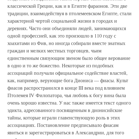
классической Греции, как и в Египте фараонов. Эти две
традиции, взаимодействуя в птолемеевском Египте, стали
характерной чертой социальной жизни в городах и
деревнях. Часто они объединяли людей, занимающихся
одной профессией, как это произошло в 110 году с
хоахитами из Фив, но иногда собирали вместе знатных
граждан и мелких местных торговцев, чьим
единственным связующим звеном было общее верование
в одно и то же божество. Некоторые из подобных
ассоциаций получали официальное содействие властей,
как, например, верующие бога Диониса — фиасы. Культ
фиасов распространился в конце III века под влиянием
Птолемея IV Филопатора, чья любовь к богу вина была
очень хорошо известна. У нас также имеется текст одного
эдикта, адресованного посвященным в дионисийские
тайны, которые играли главенствующую роль в этих
ассоциациях. Постановление предписывало фиасам
явиться и зарегистрироваться в Александрии, для того