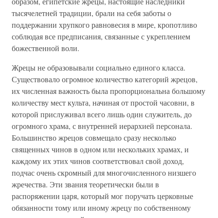
образом, египетские жрецы, настоящие наследники
тысячелетней традиции, брали на себя заботы о
поддержании хрупкого равновесия в мире, кропотливо
соблюдая все предписания, связанные с укреплением
божественной воли.
Жрецы не образовывали социально единого класса.
Существовало огромное количество категорий жрецов,
их численная важность была пропорциональна большому
количеству мест культа, начиная от простой часовни, в
которой прислуживал всего лишь один служитель, до
огромного храма, с внутренней иерархией персонала.
Большинство жрецов совмещало сразу несколько
священных чинов в одном или нескольких храмах, и
каждому их этих чинов соответствовал свой доход,
подчас очень скромный для многочисленного низшего
жречества. Эти звания теоретически были в
распоряжении царя, который мог поручать церковные
обязанности тому или иному жрецу по собственному