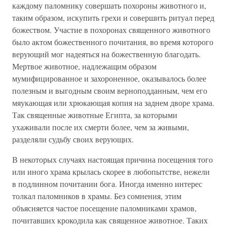
каждому паломнику совершать похороны животного и,
таким образом, искупить грехи и совершить ритуал перед
божеством. Участие в похоронах священного животного
было актом божественного почитания, во время которого
верующий мог надеяться на божественную благодать.
Мертвое животное, надлежащим образом
мумифицированное и захороненное, оказывалось более
полезным и выгодным своим верноподданным, чем его
мяукающая или хрюкающая копия на заднем дворе храма.
Так священные животные Египта, за которыми
ухаживали после их смерти более, чем за живыми,
разделяли судьбу своих верующих.
В некоторых случаях настоящая причина посещения того
или иного храма крылась скорее в любопытстве, нежели
в подлинном почитании бога. Иногда именно интерес
толкал паломников в храмы. Без сомнения, этим
объясняется частое посещение паломниками храмов,
почитавших крокодила как священное животное. Таких