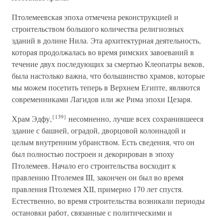
Птолемеевская эпоха отмечена реконструкцией и
строительством большого количества религиозных
зданий в долине Нила. Эта архитектурная деятельность,
которая продолжалась во время римских завоеваний в
течение двух последующих за смертью Клеопатры веков,
была настолько важна, что большинство храмов, которые
мы можем посетить теперь в Верхнем Египте, являются
современниками Лагидов или же Рима эпохи Цезаря.
{139}
Храм Эдфу,
несомненно, лучше всех сохранившееся
здание с башней, оградой, дворцовой колоннадой и
целым внутренним убранством. Есть сведения, что он
был полностью построен и декорирован в эпоху
Птолемеев. Начало его строительства восходит к
правлению Птолемея III, закончен он был во время
правления Птолемея XII, примерно 170 лет спустя.
Естественно, во время строительства возникали периоды
остановки работ, связанные с политическими и