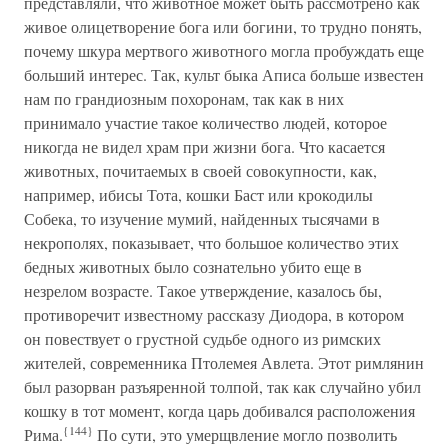
представляли, что животное может быть рассмотрено как
живое олицетворение бога или богини, то трудно понять,
почему шкура мертвого животного могла пробуждать еще
больший интерес. Так, культ быка Аписа больше известен
нам по грандиозным похоронам, так как в них
принимало участие такое количество людей, которое
никогда не видел храм при жизни бога. Что касается
животных, почитаемых в своей совокупности, как,
например, ибисы Тота, кошки Баст или крокодилы
Собека, то изучение мумий, найденных тысячами в
некрополях, показывает, что большое количество этих
бедных животных было сознательно убито еще в
незрелом возрасте. Такое утверждение, казалось бы,
противоречит известному рассказу Диодора, в котором
он повествует о грустной судьбе одного из римских
жителей, современника Птолемея Авлета. Этот римлянин
был разорван разъяренной толпой, так как случайно убил
кошку в тот момент, когда царь добивался расположения
{144}
Рима.
По сути, это умерщвление могло позволить