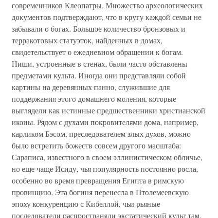
современников Клеопатры. Множество археологических
документов подтверждают, что в кругу каждой семьи не
забывали о богах. Большое количество бронзовых и
терракотовых статуэток, найденных в домах,
свидетельствует о ежедневном обращении к богам.
Ниши, устроенные в стенах, были часто обставлены
предметами культа. Иногда они представляли собой
картины на деревянных панно, служившие для
поддержания этого домашнего моления, которые
выглядели как истинные предшественники христианской
иконы. Рядом с духами покровителями дома, например,
карликом Бэсом, преследователем злых духов, можно
было встретить божеств совсем другого масштаба:
Сараписа, известного в своем эллинистическом обличье,
но еще чаще Исиду, чья популярность постоянно росла,
особенно во время превращения Египта в римскую
провинцию. Эта богиня перенесла в Птолемеевскую
эпоху конкуренцию с Кибеллой, чьи рьяные
последователи распространяли экстатический культ там,