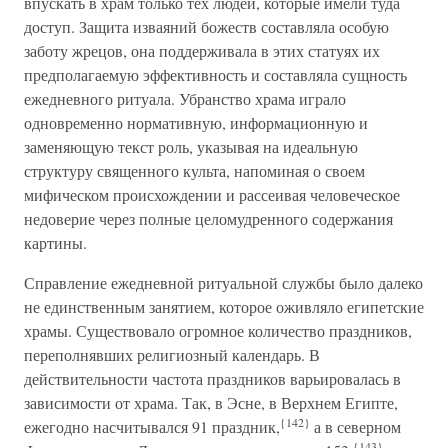
впускать в храм только тех людей, которые имели туда
доступ. Защита изваяний божеств составляла особую
заботу жрецов, она поддерживала в этих статуях их
предполагаемую эффективность и составляла сущность
ежедневного ритуала. Убранство храма играло
одновременно нормативную, информационную и
заменяющую текст роль, указывая на идеальную
структуру священного культа, напоминая о своем
мифическом происхождении и рассеивая человеческое
недоверие через полные целомудренного содержания
картины.
Справление ежедневной ритуальной службы было далеко
не единственным занятием, которое оживляло египетские
храмы. Существовало огромное количество праздников,
переполнявших религиозный календарь. В
действительности частота праздников варьировалась в
зависимости от храма. Так, в Эсне, в Верхнем Египте,
{142}
ежегодно насчитывался 91 праздник,
а в северном
{143}