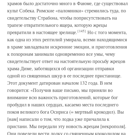
храмов было достаточно много в Фаюме, где существовал
культ Собека. Римские «паломники» стремились туда, по
свидетельству Страбона, чтобы поприсутствовать на
трапезе отвратительного ящера, которую жрецы
{145}
превратили в настоящее зрелище.
Но с того момента,
как одна из этих рептилий умирала, всеми находящимися
в храме завладевали искренние эмоции, и приготовления
к похоронам занимали одновременно все умы, чему
свидетельствует ответ на настоятельную просьбу жрецов
храма Диме, заботящихся об организации отправки
одной из священных шкур в ее последнее пристанище.
Этот документ датирован началом 132 года. В нем
говорится: «Получив ваше письмо, мы приняли во
внимание всю важность приготовлений, которые бог
пробудил в наших сердцах, касаемо места последнего
покоя великого бога Осириса (= мертвый крокодил). Вы
[нам] написали о том, что лодка уже причалила к
пристани. Мы передали эту новость жрецам [некрополя].
Они повелели вести лодку со священным крокодилом на