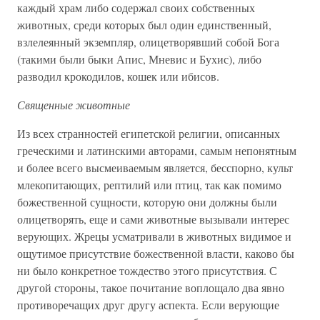
каждый храм либо содержал своих собственных
животных, среди которых был один единственный,
взлелеянный экземпляр, олицетворявший собой Бога
(такими были быки Апис, Мневис и Бухис), либо
разводил крокодилов, кошек или ибисов.
Священные животные
Из всех странностей египетской религии, описанных
греческими и латинскими авторами, самым непонятным
и более всего высмеиваемым является, бесспорно, культ
млекопитающих, рептилий или птиц, так как помимо
божественной сущности, которую они должны были
олицетворять, еще и сами животные вызывали интерес
верующих. Жрецы усматривали в животных видимое и
ощутимое присутствие божественной власти, каково бы
ни было конкретное тождество этого присутствия. С
другой стороны, такое почитание воплощало два явно
противоречащих друг другу аспекта. Если верующие