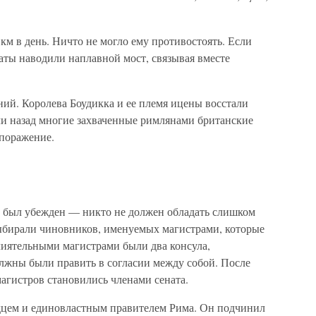
км в день. Ничто не могло ему противостоять. Если
даты наводили наплавной мост, связывая вместе
ий. Королева Боудикка и ее племя ицены восстали
ли назад многие захваченные римлянами британские
 поражение.
од был убежден — никто не должен обладать слишком
ыбирали чиновников, именуемых магистрами, которые
иятельными магистрами были два консула,
олжны были править в согласии между собой. После
агистров становились членами сената.
цем и единовластным правителем Рима. Он подчинил