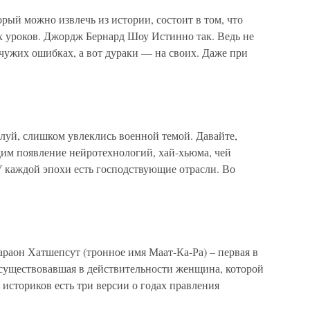
ый можно извлечь из истории, состоит в том, что
х уроков. Джордж Бернард Шоу Истинно так. Ведь не
а чужих ошибках, а вот дураки — на своих. Даже при
уй, слишком увлеклись военной темой. Давайте,
дим появление нейротехнологий, хай-хьюма, чей
У каждой эпохи есть господствующие отрасли. Во
аон Хатшепсут (тронное имя Маат-Ка-Ра) – первая в
 существовавшая в действительности женщина, которой
 историков есть три версии о годах правления