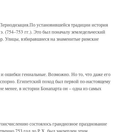
воПериодизация.По установившейся традиции история
 э. (754–753 гг.). Это был поначалу земледельческий
бр. Улицы, взбиравшиеся на знаменитые римские
– и ошибки гениальные. Возможно. Но то, что даже его
спорно. Египетский поход был первой по-настоящему
не менее, в истории Бонапарта он – одна из самых
тоисчислению состоялось грандиозное празднование
твенно 753 год до Р.Х. был закреплен этим