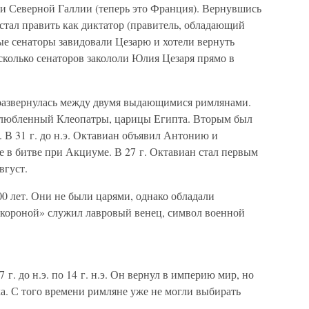
и Северной Галлии (теперь это Франция). Вернувшись
н стал править как диктатор (правитель, обладающий
ые сенаторы завидовали Цезарю и хотели вернуть
несколько сенаторов закололи Юлия Цезаря прямо в
ь развернулась между двумя выдающимися римлянами.
злюбленный Клеопатры, царицы Египта. Вторым был
 В 31 г. до н.э. Октавиан объявил Антонию и
 в битве при Акциуме. В 27 г. Октавиан стал первым
вгуст.
 лет. Они не были царями, однако обладали
«короной» служил лавровый венец, символ военной
г. до н.э. по 14 г. н.э. Он вернул в империю мир, но
а. С того времени римляне уже не могли выбирать