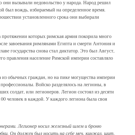
о они вызывали недовольство у народа. Народ решил
рой был вождь, избираемый на определенное время.
прошествии установленного срока они выбирали
на протяжении которых римская армия покорила много
 после завоевания римлянами Египта и смерти Антония и
 главе государства снова стал диктатор. Это был Август,
его правления население Римской империи составляло
а из обычных граждан, но на пике могущества империи
профессионалы. Войско разделялось на легионы, в
ших солдат, или легионеров. Легион состоял из десяти
100 человек в каждой. У каждого легиона была своя
онерами. Легионер носил железный шлем и броню
бки. Он должен был носить на себе меч, кинжал, щит,