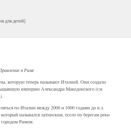
я для детей]
 Правление в Риме
опы, которую теперь называют Италией. Они создали
вышавшую империю Александра Македонского
(см.
).
ляться по Италии между 2000 и 1000 годами до н.э.
 который назывался латинским, осело по берегам реки
о городом Римом.