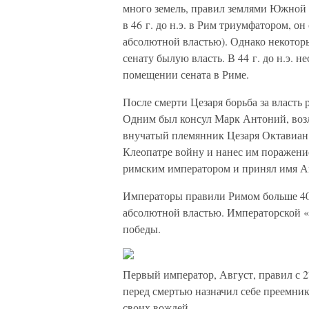
много земель, правил землями Южной 
в 46 г. до н.э. в Рим триумфатором, о
абсолютной властью). Однако некотор
сенату былую власть. В 44 г. до н.э. 
помещении сената в Риме.
После смерти Цезаря борьба за власт
Одним был консул Марк Антоний, во
внучатый племянник Цезаря Октавиан.
Клеопатре войну и нанес им поражение
римским императором и принял имя А
Императоры правили Римом больше 400
абсолютной властью. Императорской 
победы.
Первый император, Август, правил с 27 
перед смертью назначил себе преемник
своих вождей.