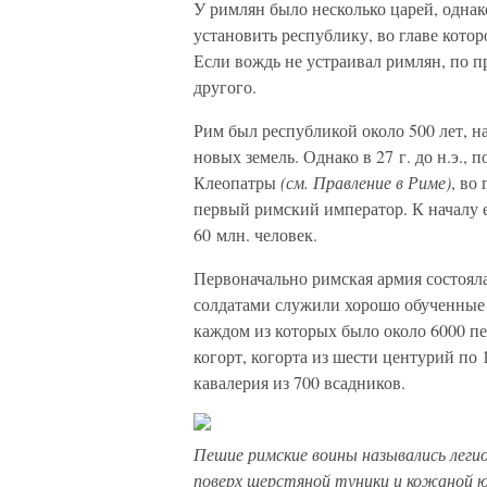
У римлян было несколько царей, однак
установить республику, во главе кото
Если вождь не устраивал римлян, по 
другого.
Рим был республикой около 500 лет, 
новых земель. Однако в 27 г. до н.э.,
Клеопатры
(см. Правление в Риме)
, во
первый римский император. К началу 
60 млн. человек.
Первоначально римская армия состоял
солдатами служили хорошо обученные 
каждом из которых было около 6000 пе
когорт, когорта из шести центурий по 
кавалерия из 700 всадников.
Пешие римские воины назывались леги
поверх шерстяной туники и кожаной ю