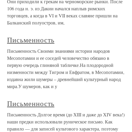
Они приходили к грекам на черноморские рынки. После
106 года н. э. из Дакии начался наплыв римских
торговцев, а когда в VI и VII веках славяне пришли на
Балканский полуостров, им,
Письменность
Письменность Своими знаниями истории народов
Месопотамии и ее соседей человечество обязано в
первую очередь глиняной табличке.На плодородной
низменности между Тигром и Евфратом, в Месопотамии,
издавна жили шумеры – древнейший культурный народ
мира.У шумеров, как и у
Письменность
Письменность Долгое время (до XIII и даже до XIV века!)
наши предки использовали руническое письмо. Как
правило — для записей культового характера, поэтому