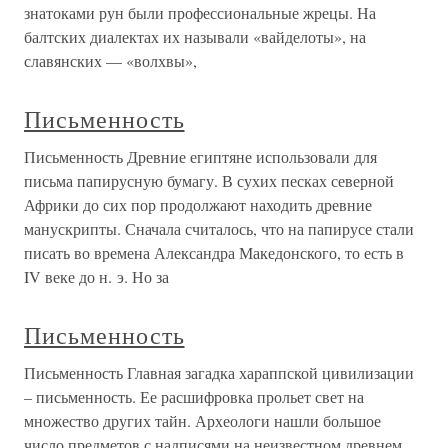
знатоками рун были профессиональные жрецы. На
балтских диалектах их называли «вайделоты», на
славянских — «волхвы»,
Письменность
Письменность Древние египтяне использовали для
письма папирусную бумагу. В сухих песках северной
Африки до сих пор продолжают находить древние
манускрипты. Сначала считалось, что на папирусе стали
писать во времена Александра Македонского, то есть в
IV веке до н. э. Но за
Письменность
Письменность Главная загадка хараппской цивилизации
– письменность. Ее расшифровка прольет свет на
множество других тайн. Археологи нашли большое
число предметов с надписями на неизвестном древнем