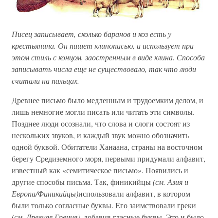
Писец записывает, сколько баранов и коз есть у
крестьянина. Он пишет клинописью, и использует при
этом стиль с концом, заостренным в виде клина. Способа
записывать числа еще не существовало, так что люди
считали на пальцах.
Древнее письмо было медленным и трудоемким делом, и
лишь немногие могли писать или читать эти символы.
Позднее люди осознали, что слова и слоги состоят из
нескольких звуков, и каждый звук можно обозначить
одной буквой. Обитатели Ханаана, страны на восточном
берегу Средиземного моря, первыми придумали алфавит,
известный как «семитическое письмо». Появились и
другие способы письма. Так, финикийцы
(см. Азия и
Европа/Финикийцы)
использовали алфавит, в котором
были только согласные буквы. Его заимствовали греки
(см. Древняя Греция),
добавив гласные буквы. Это и было