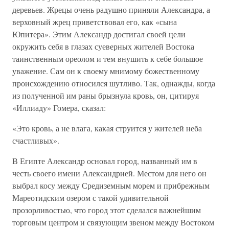
деревьев. Жрецы очень радушно приняли Александра, а
верховный жрец приветствовал его, как «сына
Юпитера». Этим Александр достигал своей цели
окружить себя в глазах суеверных жителей Востока
таинственным ореолом и тем внушить к себе большое
уважение. Сам он к своему мнимому божественному
происхождению относился шутливо. Так, однажды, когда
из полученной им раны брызнула кровь, он, цитируя
«Иллиаду» Гомера, сказал:
«Это кровь, а не влага, какая струится у жителей неба
счастливых».
В Египте Александр основал город, названный им в
честь своего имени Александрией. Местом для него он
выбрал косу между Средиземным морем и прибрежным
Мареотидским озером с такой удивительной
прозорливостью, что город этот сделался важнейшим
торговым центром и связующим звеном между Востоком