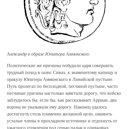
Александр в образе Юпитера Аммонского
Политические же причины побудили царя совершить
трудный поход в оазис Сивах, к знаменитому капищу и
оракулу Юпитера Аммонского в Ливийской пустыне.
Путь пролегал по бесплодной, песчаной пустыне, часто
песчаные ураганы настолько заметали дорогу, что войско
заблудилось бы, если бы, как рассказывает Арриан, два
ворона не указывали ему дорогу. Наконец удалось
достигнуть столь пламенно желанной цели, оживить
усталые члены в прохладном источнике и отдохнуть от
ужасного утомления под сенью пальм и оливковых