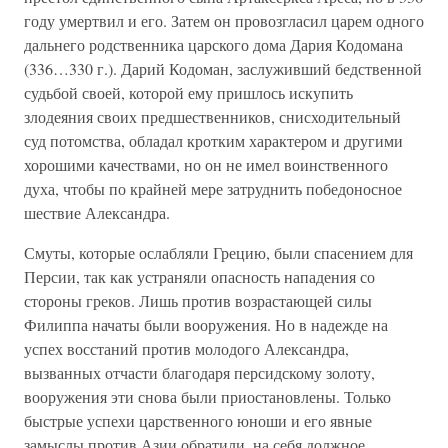
году умертвил и его. Затем он провозгласил царем одного
дальнего родственника царского дома Дария Кодомана
(336…330 г.). Дарий Кодоман, заслуживший бедственной
судьбой своей, которой ему пришлось искупить
злодеяния своих предшественников, снисходительный
суд потомства, обладал кротким характером и другими
хорошими качествами, но он не имел воинственного
духа, чтобы по крайней мере затруднить победоносное
шествие Александра.
Смуты, которые ослабляли Грецию, были спасением для
Персии, так как устраняли опасность нападения со
стороны греков. Лишь против возрастающей силы
Филиппа начаты были вооружения. Но в надежде на
успех восстаний против молодого Александра,
вызванных отчасти благодаря персидскому золоту,
вооружения эти снова были приостановлены. Только
быстрые успехи царственного юноши и его явные
замыслы против Азии обратили, на себя должное