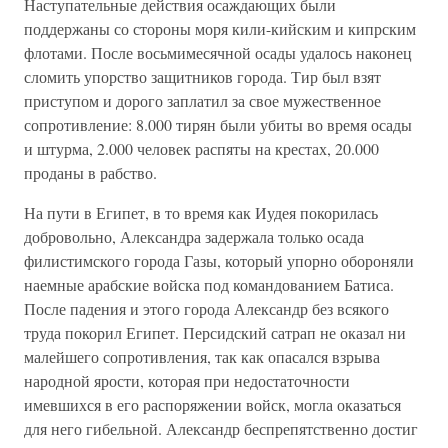
Наступательные действия осаждающих были
поддержаны со стороны моря кили-кийским и кипрским
флотами. После восьмимесячной осады удалось наконец
сломить упорство защитников города. Тир был взят
приступом и дорого заплатил за свое мужественное
сопротивление: 8.000 тирян были убиты во время осады
и штурма, 2.000 человек распяты на крестах, 20.000
проданы в рабство.
На пути в Египет, в то время как Иудея покорилась
добровольно, Александра задержала только осада
филистимского города Газы, который упорно обороняли
наемные арабские войска под командованием Батиса.
После падения и этого города Александр без всякого
труда покорил Египет. Персидский сатрап не оказал ни
малейшего сопротивления, так как опасался взрыва
народной ярости, которая при недостаточности
имевшихся в его распоряжении войск, могла оказаться
для него гибельной. Александр беспрепятственно достиг