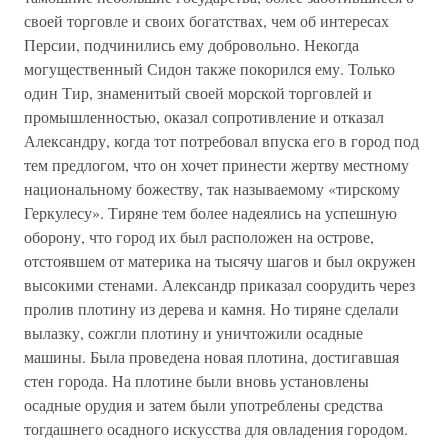
своей торговле и своих богатствах, чем об интересах
Персии, подчинились ему добровольно. Некогда
могущественный Сидон также покорился ему. Только
один Тир, знаменитый своей морской торговлей и
промышленностью, оказал сопротивление и отказал
Александру, когда тот потребовал впуска его в город под
тем предлогом, что он хочет принести жертву местному
национальному божеству, так называемому «тирскому
Геркулесу». Тиряне тем более надеялись на успешную
оборону, что город их был расположен на острове,
отстоявшем от материка на тысячу шагов и был окружен
высокими стенами. Александр приказал соорудить через
пролив плотину из дерева и камня. Но тиряне сделали
вылазку, сожгли плотину и уничтожили осадные
машины. Была проведена новая плотина, достигавшая
стен города. На плотине были вновь установлены
осадные орудия и затем были употреблены средства
тогдашнего осадного искусства для овладения городом.