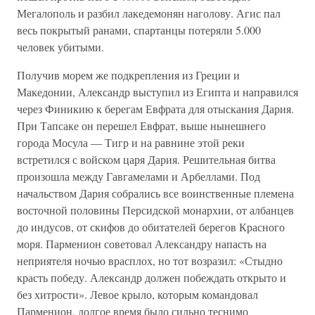
Мегалополь и разбил лакедемонян наголову. Агис пал
весь покрытый ранами, спартанцы потеряли 5.000
человек убитыми.
Получив морем же подкрепления из Греции и
Македонии, Александр выступил из Египта и направился
через Финикию к берегам Евфрата для отыскания Дария.
При Тапсаке он перешел Евфрат, выше нынешнего
города Мосула — Тигр и на равнине этой реки
встретился с войском царя Дария. Решительная битва
произошла между Гавгамелами и Арбеллами. Под
начальством Дария собрались все воинственные племена
восточной половины Персидской монархии, от албанцев
до индусов, от скифов до обитателей берегов Красного
моря. Парменион советовал Александру напасть на
неприятеля ночью врасплох, но тот возразил: «Стыдно
красть победу. Александр должен побеждать открыто и
без хитрости». Левое крыло, которым командовал
Парменион, долгое время было сильно теснимо