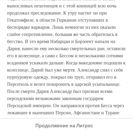
выносливых пехотинцев и с этой конницей всю ночь
продолжал преследование. К утру настиг он при
Гекатомфиле, в области Гиркании отступавших в
беспорядке варваров. Лишь немногие из них оказали
слабое сопротивление, большая же часть обратилась в
бегство. В это время Набарцан и Борзоент напали на
Дария, нанесли ему несколько смертельных ран, оставили
его в колеснице, а сами с Бессом и несколькими сотнями
всадников ускакали дальше. Когда македоняне подошли к
колеснице, Дарий был уже мертв. Александр снял с себя
пурпуровую одежду, покрыл ею труп, отправил его в
Персеполь и велел похоронить в царской усыпальнице.
После смерти Дария Александр был признан всеми
персидскими вельможами законным государем
Персидской империи. Он направился против Бесса через
лежавшие в нынешних Персии, Афганистане и Туране
области — Гирканию, Парфию, Ариану, Дрангиану, Ара-
Продолжение на Литрес
хозию, перешел через Паропамиз, завоевал сатрапию