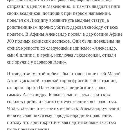
отправил в цепях в Македонию. В память двадцати пяти
своих всадников, погибших при первом нападении,
повелел он Лисиппу воздвигнуть медные статуи, а
родственникам прочих убитых даровал свободу от всех
податей. В Афины Александр послал в дар богине Афине
300 полных воинских доспехов. Они были повешены на
стенах крепости со следующей надписью: «Александр,
сын Филиппа, и греки, исключая лакедемонян, отняли
сие оружие у варваров Азии».
Последствием этой победы было завоевание всей Малой
Азии. Даскилий, главный город фригийской сатрапии,
отворил ворота Пармениону, а лидийские Сарды —
самому Александру. Большая часть греко-азиатских
городов приняли своих соотечественников с радостью.
Чтобы обеспечить себе их верность, Александр учредил
во всех сдавшихся ему городах народное правление,
потому что аристократическая партия большей частью
была предана персам.