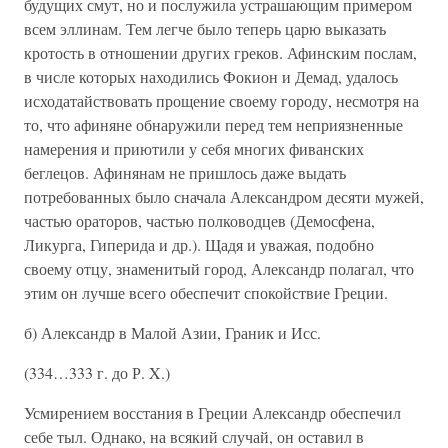
будущих смут, но и послужила устрашающим примером
всем эллинам. Тем легче было теперь царю выказать
кротость в отношении других греков. Афинским послам,
в числе которых находились Фокион и Демад, удалось
исходатайствовать прощение своему городу, несмотря на
то, что афиняне обнаружили перед тем неприязненные
намерения и приютили у себя многих фиванских
беглецов. Афинянам не пришлось даже выдать
потребованных было сначала Александром десяти мужей,
частью ораторов, частью полководцев (Демосфена,
Ликурга, Гиперида и др.). Щадя и уважая, подобно
своему отцу, знаменитый город, Александр полагал, что
этим он лучше всего обеспечит спокойствие Греции.
б) Александр в Малой Азии, Граник и Исс.
(334…333 г. до Р. X.)
Усмирением восстания в Греции Александр обеспечил
себе тыл. Однако, на всякий случай, он оставил в