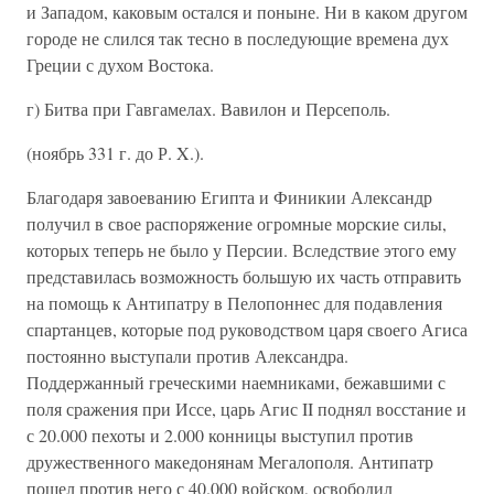
и Западом, каковым остался и поныне. Ни в каком другом
городе не слился так тесно в последующие времена дух
Греции с духом Востока.
г) Битва при Гавгамелах. Вавилон и Персеполь.
(ноябрь 331 г. до Р. X.).
Благодаря завоеванию Египта и Финикии Александр
получил в свое распоряжение огромные морские силы,
которых теперь не было у Персии. Вследствие этого ему
представилась возможность большую их часть отправить
на помощь к Антипатру в Пелопоннес для подавления
спартанцев, которые под руководством царя своего Агиса
постоянно выступали против Александра.
Поддержанный греческими наемниками, бежавшими с
поля сражения при Иссе, царь Агис II поднял восстание и
с 20.000 пехоты и 2.000 конницы выступил против
дружественного македонянам Мегалополя. Антипатр
пошел против него с 40.000 войском, освободил