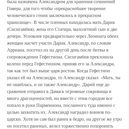
была назначена Александром для хранения сочинений
Гомера, для того чтобы «прекраснейшее творение
человеческого гения заключалось в прекрасном
хранилище». В числе пленных находилась мать Дария
(Сисигамбия), жена его Статира, малолетний сын и две
дочери. Успокоив предварительно через Леонната обеих
женщин насчет участи Дария, Александр, по словам
Арриана, посетил их на другой день после битвы в
сопровождении Гефестиона. Сисигамбия преклонила
колени перед Гефестионом, приняв его за Александра,
так как тот был выше царя ростом. Когда Гефестион
указал ей на Александра, то Александр сказал: «Мать, ты
не ошиблась, и он также Александр». Дарий еще до
сражения отправил в Дамаск огромные сокровища и
много драгоценностей, но вместе с этим городом все
попало в руки Пармениона, посланного туда именно с
целью захватить их. Александр наградил воинов по-
царски. Хотя он сам был ранен в бедро, на другое же утро
он посетил раненых, велел торжественно похоронить