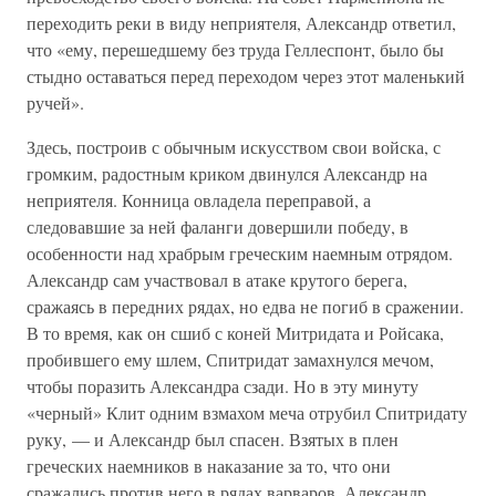
переходить реки в виду неприятеля, Александр ответил,
что «ему, перешедшему без труда Геллеспонт, было бы
стыдно оставаться перед переходом через этот маленький
ручей».
Здесь, построив с обычным искусством свои войска, с
громким, радостным криком двинулся Александр на
неприятеля. Конница овладела переправой, а
следовавшие за ней фаланги довершили победу, в
особенности над храбрым греческим наемным отрядом.
Александр сам участвовал в атаке крутого берега,
сражаясь в передних рядах, но едва не погиб в сражении.
В то время, как он сшиб с коней Митридата и Ройсака,
пробившего ему шлем, Спитридат замахнулся мечом,
чтобы поразить Александра сзади. Но в эту минуту
«черный» Клит одним взмахом меча отрубил Спитридату
руку, — и Александр был спасен. Взятых в плен
греческих наемников в наказание за то, что они
сражались против него в рядах варваров, Александр