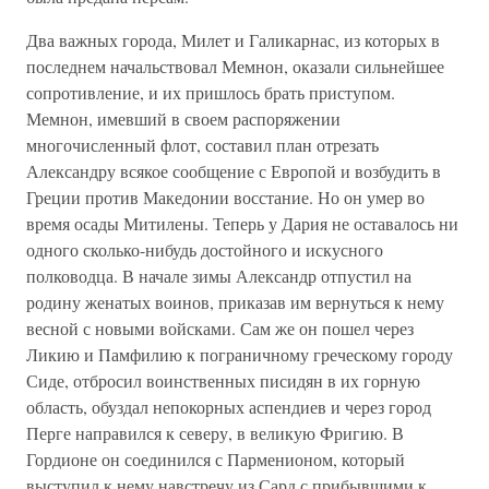
Два важных города, Милет и Галикарнас, из которых в
последнем начальствовал Мемнон, оказали сильнейшее
сопротивление, и их пришлось брать приступом.
Мемнон, имевший в своем распоряжении
многочисленный флот, составил план отрезать
Александру всякое сообщение с Европой и возбудить в
Греции против Македонии восстание. Но он умер во
время осады Митилены. Теперь у Дария не оставалось ни
одного сколько-нибудь достойного и искусного
полководца. В начале зимы Александр отпустил на
родину женатых воинов, приказав им вернуться к нему
весной с новыми войсками. Сам же он пошел через
Ликию и Памфилию к пограничному греческому городу
Сиде, отбросил воинственных писидян в их горную
область, обуздал непокорных аспендиев и через город
Перге направился к северу, в великую Фригию. В
Гордионе он соединился с Парменионом, который
выступил к нему навстречу из Сард с прибывшими к