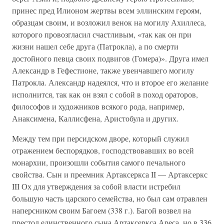
принес пред Илионом жертвы всем эллинским героям,
образцам своим, и возложил венок на могилу Ахиллеса,
которого провозгласил счастливым, «так как он при
жизни нашел себе друга (Патрокла), а по смерти
достойного певца своих подвигов (Гомера)». Друга имел
Александр в Гефестионе, также увенчавшего могилу
Патрокла. Александр надеялся, что и второе его желание
исполнится, так как он взял с собой в поход ораторов,
философов и художников всякого рода, например,
Анаксимена, Каллисфена, Аристобула и других.
Между тем при персидском дворе, который служил
отражением беспорядков, господствовавших во всей
монархии, произошли события самого печального
свойства. Сын и преемник Артаксеркса II — Артаксеркс
III Ох для утверждения за собой власти истребил
большую часть царского семейства, но был сам отравлен
наперсником своим Багоем (338 г.). Багой возвел на
престол единственного сына Артаксеркса Ареса, но в 336