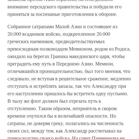
внимание персидского правительства и побудили его
приняться за поспешные приготовления к обороне.
Собранное сатрапами Малой Азии и состоявшее из
20.000 всадников войско, подкрепленное 20.000
греческих наемников, предводительствуемых
превосходным полководцем Мемионом, родом из Родоса,
ожидало на берегах Граника македонского царя, чтобы
преградить ему путь в Переднюю Азию. Мемнон,
отличавшийся проницательностью, был того мнения, что
следовало, не вступая в решительное сражение, медленно
отступать и истреблять запасы, так что Александру при
его наступлении пришлось бы встретить одну пустыню.
В тылу же флот должен был отрезать путь к
отступлению. Таким образом, неприятель в скором
времени очутился бы в величайшей опасности. Но
сатрапы, не доверяя греку, полагались на численность
своих сил, между тем, как Александр рассчитывал на
превосходство своего войска. На совет Пармениона не