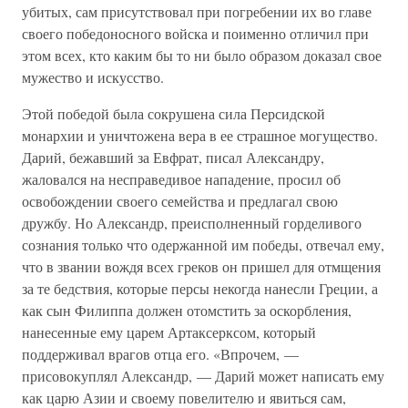
убитых, сам присутствовал при погребении их во главе
своего победоносного войска и поименно отличил при
этом всех, кто каким бы то ни было образом доказал свое
мужество и искусство.
Этой победой была сокрушена сила Персидской
монархии и уничтожена вера в ее страшное могущество.
Дарий, бежавший за Евфрат, писал Александру,
жаловался на несправедивое нападение, просил об
освобождении своего семейства и предлагал свою
дружбу. Но Александр, преисполненный горделивого
сознания только что одержанной им победы, отвечал ему,
что в звании вождя всех греков он пришел для отмщения
за те бедствия, которые персы некогда нанесли Греции, а
как сын Филиппа должен отомстить за оскорбления,
нанесенные ему царем Артаксерксом, который
поддерживал врагов отца его. «Впрочем, —
присовокуплял Александр, — Дарий может написать ему
как царю Азии и своему повелителю и явиться сам,