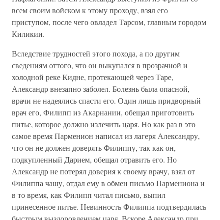
всем своим войском к этому проходу, взял его
приступом, после чего овладел Тарсом, главным городом
Киликии.
Вследствие трудностей этого похода, а по другим
сведениям оттого, что он выкупался в прозрачной и
холодной реке Кидне, протекающей через Таре,
Александр внезапно заболел. Болезнь была опасной,
врачи не надеялись спасти его. Один лишь придворный
врач его, Филипп из Акарнании, обещал приготовить
питье, которое должно излечить царя. Но как раз в это
самое время Парменион написал из лагеря Александру,
что он не должен доверять Филиппу, так как он,
подкупленный Дарием, обещал отравить его. Но
Александр не потерял доверия к своему врачу, взял от
Филиппа чашу, отдал ему в обмен письмо Пармениона и
в то время, как Филипп читал письмо, выпил
принесенное питье. Невинность Филиппа подтвердилась
быстрым выздоровлением царя. Вскоре Александр при