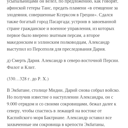
усыпальницами он велел, по предложению, как говорят,
афинской гетеры Таис, предать пламени «в отмщение за
злодеяния, совершенные Ксерксом в Греции». Сдался
также богатый город Пасаргада; устроив в завоеванной
стране гражданское и военное управления, из которых
первое было вверено знатным персам, а второе
македонским и эллинским полководцам, Александр
выступил из Персеполя для преследования Дария.
д) Смерть Дария. Александр в северо-восточной Персии.
Филот и Клит.
(330…328 г. до Р. X.)
В Экбатане, столице Мидии, Дарий снова собрал войско.
Но получив известие о наступлении Александра, он с
9.000 отрядом и со своими сокровищами, бежал далее к
северу, чтобы спастись в лежащей на востоке от
Каспийского моря Бактриане. Александр оставил все
захваченные им сокровища в крепости Экбатаны,