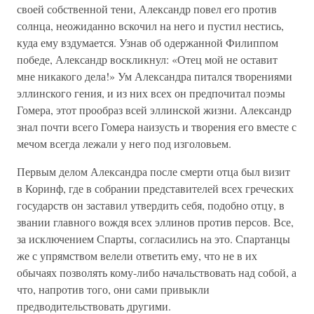
своей собственной тени, Александр повел его против
солнца, неожиданно вскочил на него и пустил нестись,
куда ему вздумается. Узнав об одержанной Филиппом
победе, Александр воскликнул: «Отец мой не оставит
мне никакого дела!» Ум Александра питался творениями
эллинского гения, и из них всех он предпочитал поэмы
Гомера, этот прообраз всей эллинской жизни. Александр
знал почти всего Гомера наизусть и творения его вместе с
мечом всегда лежали у него под изголовьем.
Первым делом Александра после смерти отца был визит
в Коринф, где в собрании представителей всех греческих
государств он заставил утвердить себя, подобно отцу, в
звании главного вождя всех эллинов против персов. Все,
за исключением Спарты, согласились на это. Спартанцы
же с упрямством велели ответить ему, что не в их
обычаях позволять кому-либо начальствовать над собой, а
что, напротив того, они сами привыкли
предводительствовать другими.