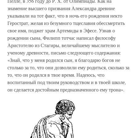
Пелле, в 356 году до Р. X. от Олимпиады. Как на
знамение высшего призвания Александра древние
указывали на тот факт, что в ночь его рождения некто
Герострат, желая из безумного тщеславия обессмертить
свое имя, поджег храм Артемиды в Эфесе. Узнав о
рождении сына, Филипп тотчас написал философу
Аристотелю из Стагиры, величайшему мыслителю и
ученому древности, письмо следующего содержания:
«Знай, что у меня родился сын, я благодарю богов не
столько за то, что они дозволили ему родиться, сколько за
то, что он родился в твое время. Надеюсь, что
воспитанный под твоим руководством и в твоей школе,
он сделается достойным предназначенного ему трона».