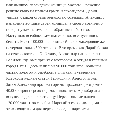
начальником персидской конницы Масаем. Сражение
решено было на правом крыле Александром. Дарий,
увидев, с какой стремительностью совершил Александр
нападение во главе своей конницы, а своего возничего
повергнутым на землю, — обратился в бегство.
Наступило всеобщее замешательство, все пустились
бежать. Более 100.000 неприятелей пало, македоняне же
потеряли только 500 человек. В то время как Дарий бежал
на северо-восток в Экбатану, Александр направился в
Вавилон, где был принят с восторгом, а оттуда в главный
город Сузы. Здесь нашел он 50.000 талантов, большей
частью золотом и серебром в слитках, и увезенные
Ксерксом медные статуи Гармодия и Аристогитона.
Затем Александр прошел горным проходом, разгромив
40.000 отряд персов под командованием Ариобарзана и
вступил в древнюю столицу Персеполь, где нашел
120.000 талантов серебра. Царский замок с дворцами в
этом священном для персов городе и царскими