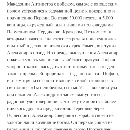
Македонии Антипатра с войском, сам же с юношеским
пылом устремился к задуманной цели: к покорению и
подчинению Персии. Во главе 30.000 пехоты и 5.000
конницы, окруженный талантливыми полководцами
Парменионом, Пердиккою, Кратером, Птоломеем, к
которым в качестве царского секретаря присоединился
опытный в делах политических грек Эвмен, выступил
Александр в поход. Но прежде выступления Александр
пожелал узнать мнение дельфийского оракула. Пифия
упорно отказывалась дать ответ, потому что в тот день
закон запрещал ей прорицать. Тогда он схватил Пифию,
и, несмотря на ее сопротивление, силой затащил ее в
святилище. «Ты непобедим, сын мой!» — воскликнула
она наконец. Александр тотчас же выпустил ее, с
радостью удостоверившись, что ему не добиться более
никакого другого предсказания. Переплыв через
Геллеспонт, Александр совершил с корабля своего из
золотой чаши возлияние богам. Он первый сошел на
берег Азии и, подобно древнему герою Протесилаю,