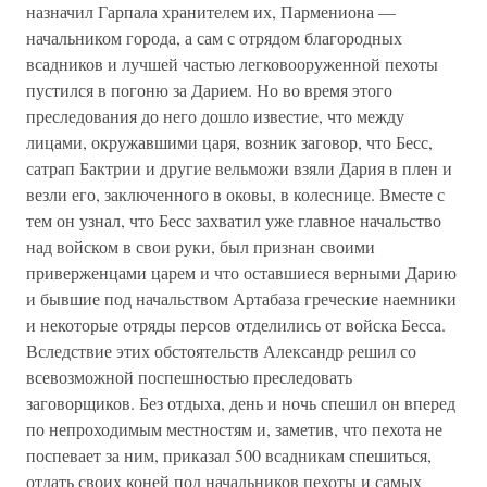
назначил Гарпала хранителем их, Пармениона —
начальником города, а сам с отрядом благородных
всадников и лучшей частью легковооруженной пехоты
пустился в погоню за Дарием. Но во время этого
преследования до него дошло известие, что между
лицами, окружавшими царя, возник заговор, что Бесс,
сатрап Бактрии и другие вельможи взяли Дария в плен и
везли его, заключенного в оковы, в колеснице. Вместе с
тем он узнал, что Бесс захватил уже главное начальство
над войском в свои руки, был признан своими
приверженцами царем и что оставшиеся верными Дарию
и бывшие под начальством Артабаза греческие наемники
и некоторые отряды персов отделились от войска Бесса.
Вследствие этих обстоятельств Александр решил со
всевозможной поспешностью преследовать
заговорщиков. Без отдыха, день и ночь спешил он вперед
по непроходимым местностям и, заметив, что пехота не
поспевает за ним, приказал 500 всадникам спешиться,
отдать своих коней под начальников пехоты и самых