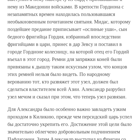
нему из Македонии войсками. В крепости Гордиона с
незапамятных времен находилась пользовавшаяся
необыкновенным почитанием святыня. Мидас, которому
поздейшее предание приписывает «ослиные уши», сын
бедного фригийца Гордия, избранный впоследствии
фригийцами в цари, принес в дар Зевсу и поставил в
городе Гордионе колесницу, на которой отец его Гордий
въехал в этот город. Ремни для запряжки коней были
привязаны к дышлу таким искусным узлом, что концов
этих ремней нельзя было видеть. По народному
верованию тот, кто развяжет этот узел, должен был
сделаться властителем всей Азии. Александр разрубил
узел мечом и сказал при этом, что теперь узел развязан.
Для Александра было особенно важно завладеть узким
проходом в Киликию, прежде чем персидский царь успел
бы достаточно укрепить его. Достижение этой цели было
значительно облегчено добровольным подчинением
Пафлагонии. Затем Александр выступил из Фригии со