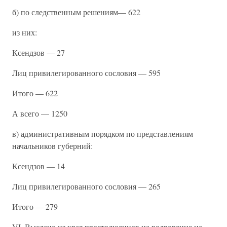
б) по следственным решениям— 622
из них:
Ксендзов — 27
Лиц привилегированного сословия — 595
Итого — 622
А всего — 1250
в) административным порядком по представлениям
начальников губерний:
Ксендзов — 14
Лиц привилегированного сословия — 265
Итого — 279
VI. Выслано из края простолюдинов на водворение на