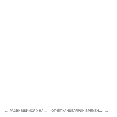
←
→
РАЗВИВШИЙСЯ У НАС, РУССКИХ, ДУХ НАРОДНОГО САМООТРЕЧЕНИЯ И САМОУНИЧТОЖЕНИЯ,
ОТЧЕТ КАНЦЕЛЯРИИ ВРЕМЕННОГО ПОЛЕВОГО АУДИТОРИАТА О ПОКАРАНИИ СМЕРТЬЮ ПО ВИЛЕНСКОМУ ВОЕННОМУ ОКРУГУ