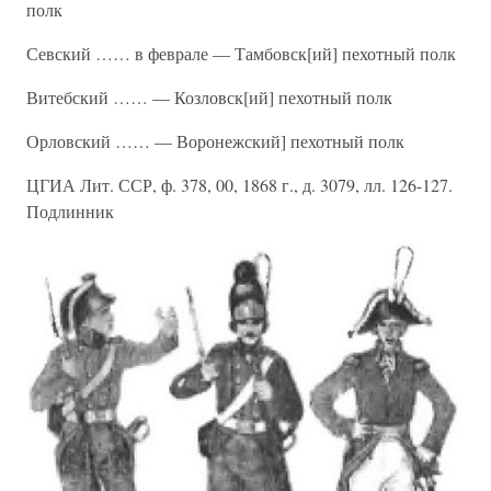
полк
Севский …… в феврале — Тамбовск[ий] пехотный полк
Витебский …… — Козловск[ий] пехотный полк
Орловский …… — Воронежский] пехотный полк
ЦГИА Лит. ССР, ф. 378, 00, 1868 г., д. 3079, лл. 126-127.
Подлинник