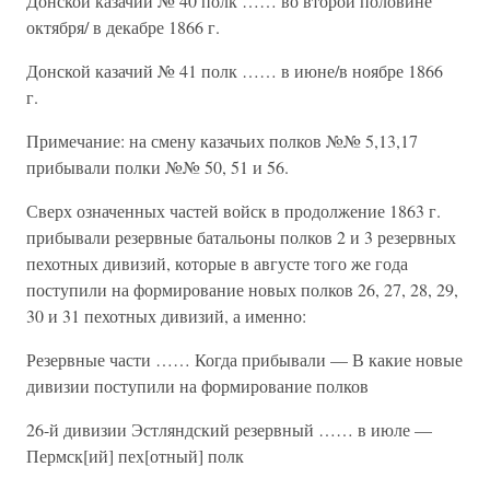
Донской казачий № 40 полк …… во второй половине
октября/ в декабре 1866 г.
Донской казачий № 41 полк …… в июне/в ноябре 1866
г.
Примечание: на смену казачьих полков №№ 5,13,17
прибывали полки №№ 50, 51 и 56.
Сверх означенных частей войск в продолжение 1863 г.
прибывали резервные батальоны полков 2 и 3 резервных
пехотных дивизий, которые в августе того же года
поступили на формирование новых полков 26, 27, 28, 29,
30 и 31 пехотных дивизий, а именно:
Резервные части …… Когда прибывали — В какие новые
дивизии поступили на формирование полков
26-й дивизии Эстляндский резервный …… в июле —
Пермск[ий] пех[отный] полк