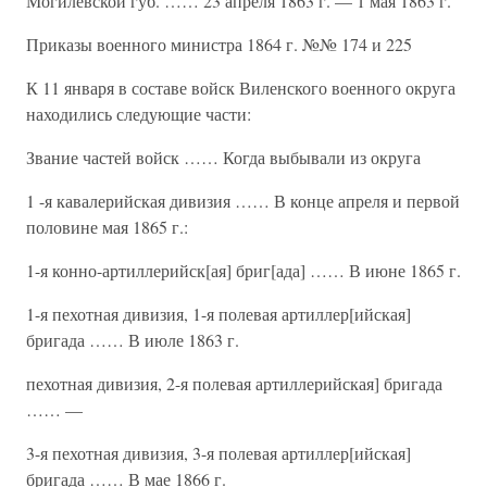
Могилевской губ. …… 23 апреля 1863 г. — 1 мая 1863 г.
Приказы военного министра 1864 г. №№ 174 и 225
К 11 января в составе войск Виленского военного округа
находились следующие части:
Звание частей войск …… Когда выбывали из округа
1 -я кавалерийская дивизия …… В конце апреля и первой
половине мая 1865 г.:
1-я конно-артиллерийск[ая] бриг[ада] …… В июне 1865 г.
1-я пехотная дивизия, 1-я полевая артиллер[ийская]
бригада …… В июле 1863 г.
пехотная дивизия, 2-я полевая артиллерийская] бригада
…… —
3-я пехотная дивизия, 3-я полевая артиллер[ийская]
бригада …… В мае 1866 г.