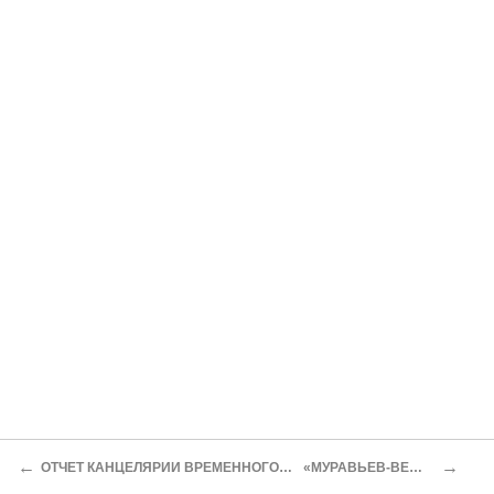
←
→
ОТЧЕТ КАНЦЕЛЯРИИ ВРЕМЕННОГО ПОЛЕВОГО АУДИТОРИАТА О ПОКАРАНИИ СМЕРТЬЮ ПО ВИЛЕНСКОМУ ВОЕННОМУ ОКРУГУ
«МУРАВЬЕВ-ВЕШАТЕЛЬ» В ВОСПОМИНАНИЯХ СОВРЕМЕННИКОВ