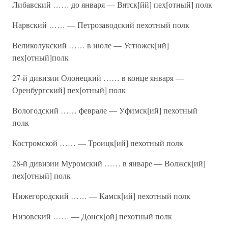
Либавский …… до января — Вятск[йй] пех[отный] полк
Нарвский …… — Петрозаводский пехотный полк
Великолукский …… в июле — Устюжск[ий]
пех[отный]полк
27-й дивизии Олонецкий …… в конце января —
Оренбургский] пех[отный] полк
Вологодский …… феврале — Уфимск[ий] пехотный
полк
Костромской …… — Троицк[ий] пехотный полк
28-й дивизии Муромский …… в январе — Волжск[ий]
пех[отный] полк
Нижегородский …… — Камск[ий] пехотный полк
Низовский …… — Донск[ой] пехотный полк