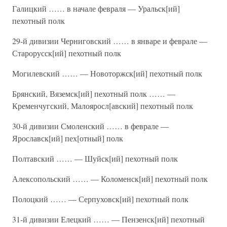
Галицкий …… в начале февраля — Уральск[ий]
пехотный полк
29-й дивизии Черниговский …… в январе и феврале —
Старорусск[ий] пехотный полк
Могилевский …… — Новоторжск[ий] пехотный полк
Брянский, Вяземск[ий] пехотный полк …… —
Кременчугский, Малояросл[авский] пехотный полк
30-й дивизии Смоленский …… в феврале —
Ярославск[ий] пех[отный] полк
Полтавский …… — Шуйск[ий] пехотный полк
Алексопольский …… — Коломенск[ий] пехотный полк
Полоцкий …… — Серпуховск[ий] пехотный полк
31-й дивизии Елецкий …… — Пензенск[ий] пехотный