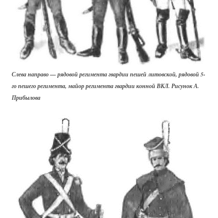
Слева направо — рядовой регимента гвардии пешей литовской, рядовой 5-
го пешего регимента, майор регимента гвардии конной ВКЛ. Рисунок А.
Прибылова