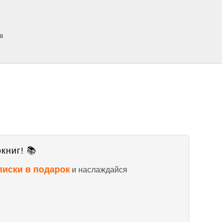
я
книг! 📚
писки в подарок
и наслаждайся