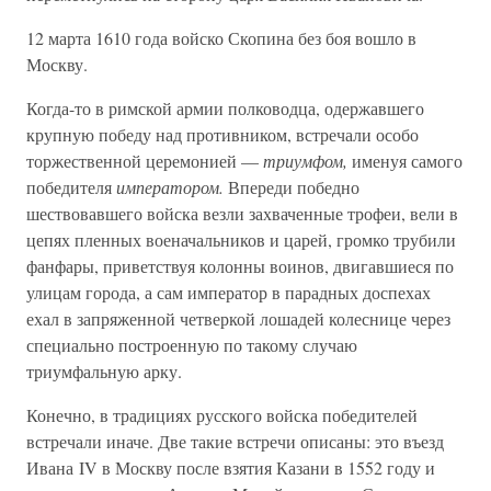
12 марта 1610 года войско Скопина без боя вошло в
Москву.
Когда-то в римской армии полководца, одержавшего
крупную победу над противником, встречали особо
торжественной церемонией —
триумфом,
именуя самого
победителя
императором.
Впереди победно
шествовавшего войска везли захваченные трофеи, вели в
цепях пленных военачальников и царей, громко трубили
фанфары, приветствуя колонны воинов, двигавшиеся по
улицам города, а сам император в парадных доспехах
ехал в запряженной четверкой лошадей колеснице через
специально построенную по такому случаю
триумфальную арку.
Конечно, в традициях русского войска победителей
встречали иначе. Две такие встречи описаны: это въезд
Ивана IV в Москву после взятия Казани в 1552 году и