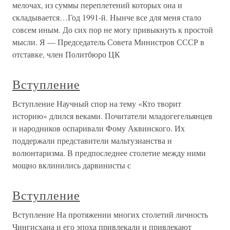
мелочах, из суммы переплетений которых она и
складывается…Год 1991-й. Нынче все для меня стало
совсем иным. До сих пор не могу привыкнуть к простой
мысли. Я — Председатель Совета Министров СССР в
отставке, член Политбюро ЦК
Вступление
Вступление Научный спор на тему «Кто творит
историю» длился веками. Почитатели младогегельянцев
и народников оспаривали Фому Аквинского. Их
поддержали представители мальтузианства и
волюнтаризма. В предпоследнее столетие между ними
мощно вклинились дарвинисты с
Вступление
Вступление На протяжении многих столетий личность
Чингисхана и его эпоха привлекали и привлекают