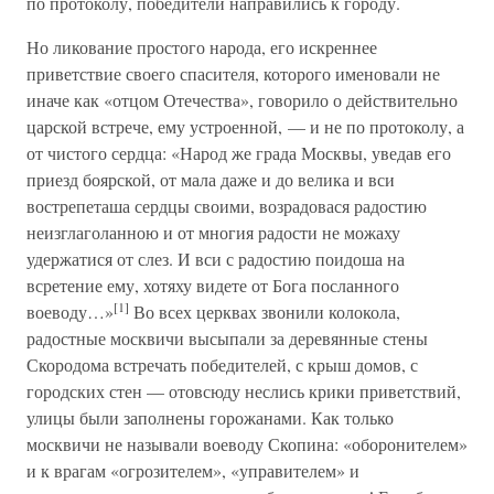
по протоколу, победители направились к городу.
Но ликование простого народа, его искреннее
приветствие своего спасителя, которого именовали не
иначе как «отцом Отечества», говорило о действительно
царской встрече, ему устроенной, — и не по протоколу, а
от чистого сердца: «Народ же града Москвы, уведав его
приезд боярской, от мала даже и до велика и вси
вострепеташа сердцы своими, возрадовася радостию
неизглаголанною и от многия радости не можаху
удержатися от слез. И вси с радостию поидоша на
всретение ему, хотяху видете от Бога посланного
[1]
воеводу…»
Во всех церквах звонили колокола,
радостные москвичи высыпали за деревянные стены
Скородома встречать победителей, с крыш домов, с
городских стен — отовсюду неслись крики приветствий,
улицы были заполнены горожанами. Как только
москвичи не называли воеводу Скопина: «оборонителем»
и к врагам «огрозителем», «управителем» и