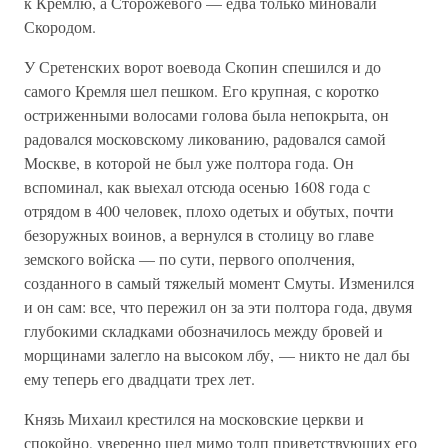
к Кремлю, а Сторожевого — едва только миновали
Скородом.
У Сретенских ворот воевода Скопин спешился и до
самого Кремля шел пешком. Его крупная, с коротко
остриженными волосами голова была непокрыта, он
радовался московскому ликованию, радовался самой
Москве, в которой не был уже полтора года. Он
вспоминал, как выехал отсюда осенью 1608 года с
отрядом в 400 человек, плохо одетых и обутых, почти
безоружных воинов, а вернулся в столицу во главе
земского войска — по сути, первого ополчения,
созданного в самый тяжелый момент Смуты. Изменился
и он сам: все, что пережил он за эти полтора года, двумя
глубокими складками обозначилось между бровей и
морщинами залегло на высоком лбу, — никто не дал бы
ему теперь его двадцати трех лет.
Князь Михаил крестился на московские церкви и
спокойно, уверенно шел мимо толп приветствующих его