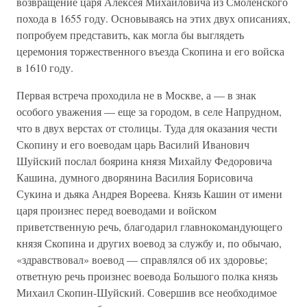
возвращение царя Алексея Михайловича из Смоленского
похода в 1655 году. Основываясь на этих двух описаниях,
попробуем представить, как могла бы выглядеть
церемония торжественного въезда Скопина и его войска
в 1610 году.
Первая встреча проходила не в Москве, а — в знак
особого уважения — еще за городом, в селе Напрудном,
что в двух верстах от столицы. Туда для оказания чести
Скопину и его воеводам царь Василий Иванович
Шуйский послал боярина князя Михайлу Федоровича
Кашина, думного дворянина Василия Борисовича
Сукина и дьяка Андрея Вореева. Князь Кашин от имени
царя произнес перед воеводами и войском
приветственную речь, благодарил главнокомандующего
князя Скопина и других воевод за службу и, по обычаю,
«здравствовал» воевод — справлялся об их здоровье;
ответную речь произнес воевода Большого полка князь
Михаил Скопин-Шуйский. Совершив все необходимое