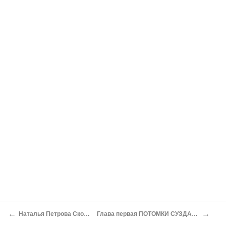
←
→
Наталья Петрова Скопин-Шуйский
Глава первая ПОТОМКИ СУЗДАЛЬСКИХ КНЯЗЕЙ