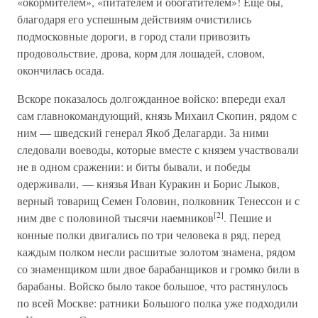
«окормителем», «питателем и обогатителем»! Еще бы,
благодаря его успешным действиям очистились
подмосковные дороги, в город стали привозить
продовольствие, дрова, корм для лошадей, словом,
окончилась осада.
Вскоре показалось долгожданное войско: впереди ехал
сам главнокомандующий, князь Михаил Скопин, рядом с
ним — шведский генерал Якоб Делагарди. За ними
следовали воеводы, которые вместе с князем участвовали
не в одном сражении: и биты бывали, и победы
одерживали, — князья Иван Куракин и Борис Лыков,
верный товарищ Семен Головин, полковник Тенессон и с
[2]
ним две с половиной тысячи наемников
. Пешие и
конные полки двигались по три человека в ряд, перед
каждым полком несли расшитые золотом знамена, рядом
со знаменщиком шли двое барабанщиков и громко били в
барабаны. Войско было такое большое, что растянулось
по всей Москве: ратники Большого полка уже подходили