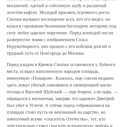
москвичей, одетый в соболиную шубу и расшитый
золотом кафтан. Молодой красавец огромного роста,
Скопин вызывал восхищение всех, кто его видел, он
казался горожанам былинным богатырем, которому под
силу любое царское поручение. Перед воеводой несли
развернутое знамя с изображением Спаса
Нерукотворного, оно прошло с его войском долгий и
трудный путь от Новгорода до Москвы.
Перед входом в Кремль Скопин остановился у Лобного
места, оглядел наполненную народом площадь,
именуемую «Пожаром». Казалось, еще совсем недавно
здесь лежал убитый самозванец в скоморошьей маске;
отсюда и Василий Шуйский — еще боярин, а не царь, —
обращался к москвичам, заверяя, что царевич Дмитрий
был убит в Угличе. А сейчас перед собравшимися на
площади стоял пусть не венчанный на царство, но
именуемый всеми «спаситель Отечества», тот, кто
действительно сумел снискать всенародную любовь и