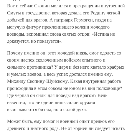
Вот и сейчас Скопин молился о прекращении внутренней
Смуты в государстве, которая делала его Родину легкой
добычей для врагов. А патриарх Гермоген, глядя на
могучую фигуру преклонившего колени молодого
воеводы, вспоминал слова святых отцов: «Истина не
доказуется, но показуется».
Почему именно он, этот молодой князь, смог одолеть со
своим наспех сколоченным войском опытного и
сильного противника? У царя и без него хватало храбрых
и умелых воевод, а весь успех достался именно ему,
Михаилу Скопину-Шуйскому. Какая внутренняя работа
происходила в этом совсем не юном на вид полководце?
Где черпал он силы для победы над врагом? Ведь
известно, что не одной лишь силой оружия
выигрываются битвы, но и силой духа.
Может быть, ему помог и военный опыт предков его
древнего и знатного рода. Не от корней ли следует искать