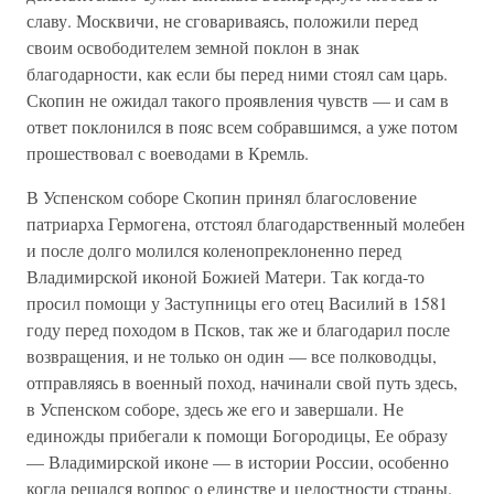
славу. Москвичи, не сговариваясь, положили перед
своим освободителем земной поклон в знак
благодарности, как если бы перед ними стоял сам царь.
Скопин не ожидал такого проявления чувств — и сам в
ответ поклонился в пояс всем собравшимся, а уже потом
прошествовал с воеводами в Кремль.
В Успенском соборе Скопин принял благословение
патриарха Гермогена, отстоял благодарственный молебен
и после долго молился коленопреклоненно перед
Владимирской иконой Божией Матери. Так когда-то
просил помощи у Заступницы его отец Василий в 1581
году перед походом в Псков, так же и благодарил после
возвращения, и не только он один — все полководцы,
отправляясь в военный поход, начинали свой путь здесь,
в Успенском соборе, здесь же его и завершали. Не
единожды прибегали к помощи Богородицы, Ее образу
— Владимирской иконе — в истории России, особенно
когда решался вопрос о единстве и целостности страны.