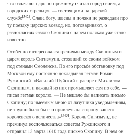
что означало: царь по-прежнему считал город своим, а
городских стрельцов — состоящими на царской
[542]
службе
. Слава богу, шведы и поляки не разведали про
ту поездку царских воевод, но, поговаривают, о
разногласиях самого Скопина с царем полякам уже стало
известно.
Особенно интересовался трениями между Скопиным и
царем король Сигизмунд, стоявший со своим войском
под стенами Смоленска. По его просьбе обстановку под
Москвой ему постоянно докладывал гетман Роман
Ружинский. «Василий Шуйский в распре с Михаилом
Скопиным, и каждый из них промышляет сам по себе, —
писал гетман королю. — Не мешало бы написать письмо
Скопину; по имеемым мною от лазутчика уведомлениям,
не трудно было бы его привлечь на сторону вашего
[543]
королевского величества»
. Король Сигизмунд не
преминул воспользоваться советом Ружинского и
отправил 13 марта 1610 года письмо Скопину. В нем он