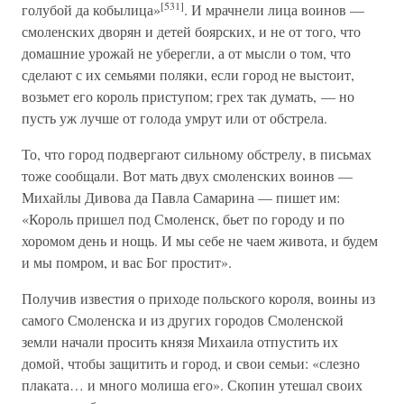
[531]
голубой да кобылица»
. И мрачнели лица воинов —
смоленских дворян и детей боярских, и не от того, что
домашние урожай не уберегли, а от мысли о том, что
сделают с их семьями поляки, если город не выстоит,
возьмет его король приступом; грех так думать, — но
пусть уж лучше от голода умрут или от обстрела.
То, что город подвергают сильному обстрелу, в письмах
тоже сообщали. Вот мать двух смоленских воинов —
Михайлы Дивова да Павла Самарина — пишет им:
«Король пришел под Смоленск, бьет по городу и по
хоромом день и нощь. И мы себе не чаем живота, и будем
и мы помром, и вас Бог простит».
Получив известия о приходе польского короля, воины из
самого Смоленска и из других городов Смоленской
земли начали просить князя Михаила отпустить их
домой, чтобы защитить и город, и свои семьи: «слезно
плаката… и много молиша его». Скопин утешал своих