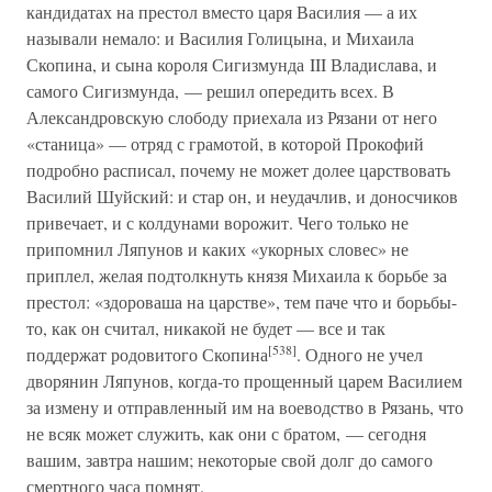
кандидатах на престол вместо царя Василия — а их
называли немало: и Василия Голицына, и Михаила
Скопина, и сына короля Сигизмунда III Владислава, и
самого Сигизмунда, — решил опередить всех. В
Александровскую слободу приехала из Рязани от него
«станица» — отряд с грамотой, в которой Прокофий
подробно расписал, почему не может долее царствовать
Василий Шуйский: и стар он, и неудачлив, и доносчиков
привечает, и с колдунами ворожит. Чего только не
припомнил Ляпунов и каких «укорных словес» не
приплел, желая подтолкнуть князя Михаила к борьбе за
престол: «здороваша на царстве», тем паче что и борьбы-
то, как он считал, никакой не будет — все и так
[538]
поддержат родовитого Скопина
. Одного не учел
дворянин Ляпунов, когда-то прощенный царем Василием
за измену и отправленный им на воеводство в Рязань, что
не всяк может служить, как они с братом, — сегодня
вашим, завтра нашим; некоторые свой долг до самого
смертного часа помнят.