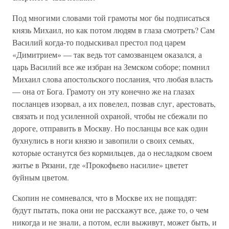
Под многими словами той грамоты мог бы подписаться
князь Михаил, но как потом людям в глаза смотреть? Сам
Василий когда-то подыскивал престол под царем
«Димитрием» — так ведь тот самозванцем оказался, а
царь Василий все же избран на Земском соборе; помнил
Михаил слова апостольского послания, что любая власть
— она от Бога. Грамоту он эту конечно же на глазах
посланцев изорвал, а их повелел, позвав слуг, арестовать,
связать и под усиленной охраной, чтобы не сбежали по
дороге, отправить в Москву. Но посланцы все как один
бухнулись в ноги князю и завопили о своих семьях,
которые останутся без кормильцев, да о несладком своем
житье в Рязани, где «Прокофьево насилие» цветет
буйным цветом.
Скопин не сомневался, что в Москве их не пощадят:
будут пытать, пока они не расскажут все, даже то, о чем
никогда и не знали, а потом, если выживут, может быть, и