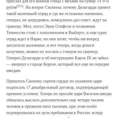
прислал для его воинов гонца с мехами на сумму 14 974
[533]
рубля
. На вопрос Скопина: почему Делагарди привел
такой маленький отряд и где же остальные наемники,
генерал, не затрудняясь, немедленно дал ответ: ждут на
границе. Мол, посол Эрик Олафсон и полковник
Теннессон стоят с пополнением в Выборге, и еще один
отряд ждет в Нарве, но они хотят, чтобы им вперед
заплатили жалованье, и вот теперь, когда деньги
получены, можно их послать с гонцом на границу.
Генерал Делагарди и об инструкциях Карла IX не забыл
— ввернул о городе Кореле, который все еще не передан
шведам.
Пришлось Скопину скрепя сердце по указанию царя
подписать 17 декабря новый договор, подтверждающий
прежние условия. Теперь по просьбе царя Василия шведы
обязались выслать дополнительно еще четыре тысячи
человек к прежним пяти тысячам, при этом особо
подчеркивалась их цель пребывания в России: всюду