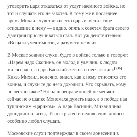
уговорить царя отказаться от услуг наемного войска, но
тот и слушать его не захотел. К тому же в последнее
время Михаил чувствовал, что царь изменил свое
отношение к нему — видно, опять к советам брата своего
Дмитрия прислушиваться стал. Вот уж действительно:
«Вещати умеют мнози, а разумети не вси».
В Москве ходили слухи, будто в войске только и говорят:
«Царем надо Скопина, он молод и удачлив, к людям
[536]
милосерден, а царь Василий жесток и несчастлив»
.
Князь Михаил, конечно, видел, как к нему относятся его
воины, и слухи те до него доходили. Что скрывать, кому
не лестно такое? Но на переправе коней не меняют —
сейчас не о шапке Мономаха думать надо, а о победе над
тушинским «цариком». А царь Василий, Михаил знал
доподлинно, всегда был скрытен и недоверчив, доносы
особенно любил слушать.
Московские слухи подтверждал в своем донесении в