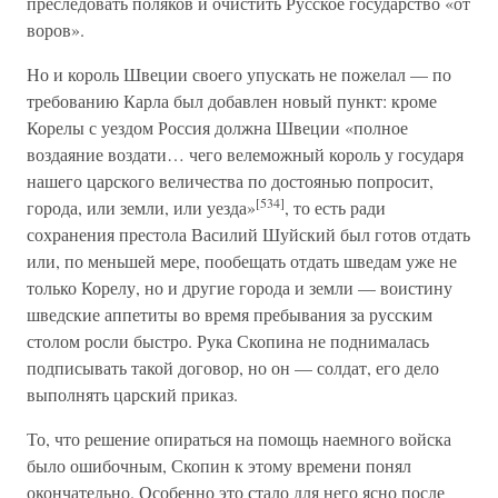
преследовать поляков и очистить Русское государство «от
воров».
Но и король Швеции своего упускать не пожелал — по
требованию Карла был добавлен новый пункт: кроме
Корелы с уездом Россия должна Швеции «полное
воздаяние воздати… чего велеможный король у государя
нашего царского величества по достоянью попросит,
[534]
города, или земли, или уезда»
, то есть ради
сохранения престола Василий Шуйский был готов отдать
или, по меньшей мере, пообещать отдать шведам уже не
только Корелу, но и другие города и земли — воистину
шведские аппетиты во время пребывания за русским
столом росли быстро. Рука Скопина не поднималась
подписывать такой договор, но он — солдат, его дело
выполнять царский приказ.
То, что решение опираться на помощь наемного войска
было ошибочным, Скопин к этому времени понял
окончательно. Особенно это стало для него ясно после