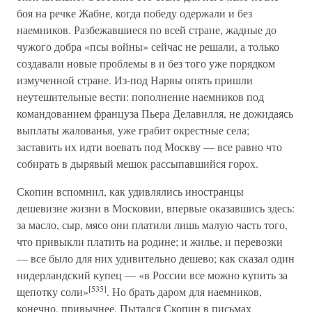
боя на речке Жабне, когда победу одержали и без
наемников. Разбежавшиеся по всей стране, жадные до
чужого добра «псы войны» сейчас не решали, а только
создавали новые проблемы в и без того уже порядком
измученной стране. Из-под Нарвы опять пришли
неутешительные вести: пополнение наемников под
командованием француза Пьера Делавилля, не дожидаясь
выплаты жалованья, уже грабит окрестные села;
заставить их идти воевать под Москву — все равно что
собирать в дырявый мешок рассыпавшийся горох.
Скопин вспомнил, как удивлялись иностранцы
дешевизне жизни в Московии, впервые оказавшись здесь:
за масло, сыр, мясо они платили лишь малую часть того,
что привыкли платить на родине; и жилье, и перевозки
— все было для них удивительно дешево; как сказал один
нидерландский купец — «в России все можно купить за
[535]
щепотку соли»
. Но брать даром для наемников,
конечно, привычнее. Пытался Скопин в письмах