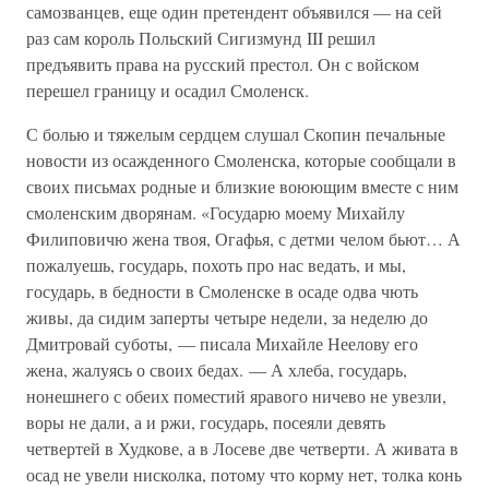
самозванцев, еще один претендент объявился — на сей
раз сам король Польский Сигизмунд III решил
предъявить права на русский престол. Он с войском
перешел границу и осадил Смоленск.
С болью и тяжелым сердцем слушал Скопин печальные
новости из осажденного Смоленска, которые сообщали в
своих письмах родные и близкие воюющим вместе с ним
смоленским дворянам. «Государю моему Михайлу
Филиповичю жена твоя, Огафья, с детми челом бьют… А
пожалуешь, государь, похоть про нас ведать, и мы,
государь, в бедности в Смоленске в осаде одва чють
живы, да сидим заперты четыре недели, за неделю до
Дмитровай суботы, — писала Михайле Неелову его
жена, жалуясь о своих бедах. — А хлеба, государь,
нонешнего с обеих поместий яравого ничево не увезли,
воры не дали, а и ржи, государь, посеяли девять
четвертей в Худкове, а в Лосеве две четверти. А живата в
осад не увели нисколка, потому что корму нет, толка конь