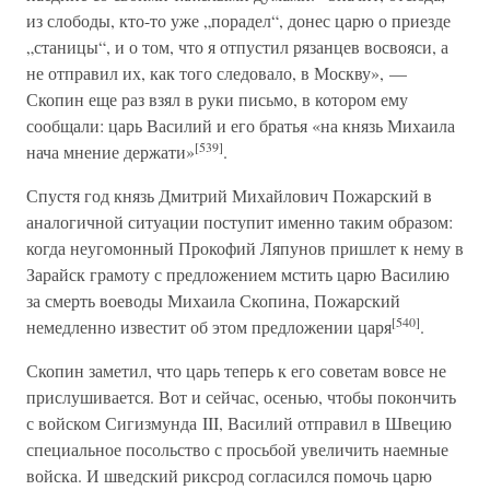
из слободы, кто-то уже „порадел“, донес царю о приезде
„станицы“, и о том, что я отпустил рязанцев восвояси, а
не отправил их, как того следовало, в Москву», —
Скопин еще раз взял в руки письмо, в котором ему
сообщали: царь Василий и его братья «на князь Михаила
[539]
нача мнение держати»
.
Спустя год князь Дмитрий Михайлович Пожарский в
аналогичной ситуации поступит именно таким образом:
когда неугомонный Прокофий Ляпунов пришлет к нему в
Зарайск грамоту с предложением мстить царю Василию
за смерть воеводы Михаила Скопина, Пожарский
[540]
немедленно известит об этом предложении царя
.
Скопин заметил, что царь теперь к его советам вовсе не
прислушивается. Вот и сейчас, осенью, чтобы покончить
с войском Сигизмунда III, Василий отправил в Швецию
специальное посольство с просьбой увеличить наемные
войска. И шведский риксрод согласился помочь царю