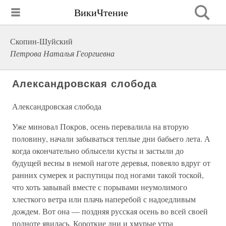
ВикиЧтение
Скопин-Шуйский
Петрова Наталья Георгиевна
Александровская слобода
Александровская слобода
Уже миновал Покров, осень перевалила на вторую
половину, начали забываться теплые дни бабьего лета. А
когда окончательно облысели кусты и застыли до
будущей весны в немой наготе деревья, повеяло вдруг от
ранних сумерек и распутицы под ногами такой тоской,
что хоть завывай вместе с порывами неумолимого
хлесткого ветра или плачь наперебой с надоедливым
дождем. Вот она — поздняя русская осень во всей своей
полноте явилась. Короткие дни и хмурые утра