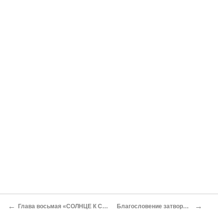
←
→
Глава восьмая «СОЛНЦЕ К СОЛНЦЕМ ЗАЙДЕ»
Благословение затворника Иринарха