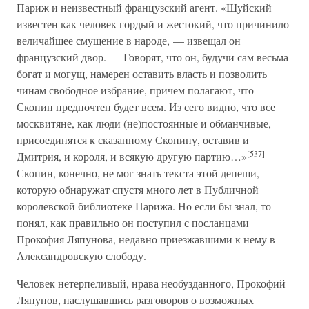
Париж и неизвестный французский агент. «Шуйский
известен как человек гордый и жестокий, что причинило
величайшее смущение в народе, — извещал он
французский двор. — Говорят, что он, будучи сам весьма
богат и могущ, намерен оставить власть и позволить
чинам свободное избрание, причем полагают, что
Скопин предпочтен будет всем. Из сего видно, что все
москвитяне, как люди (не)постоянные и обманчивые,
присоединятся к сказанному Скопину, оставив и
[537]
Дмитрия, и короля, и всякую другую партию…»
Скопин, конечно, не мог знать текста этой депеши,
которую обнаружат спустя много лет в Публичной
королевской библиотеке Парижа. Но если бы знал, то
понял, как правильно он поступил с посланцами
Прокофия Ляпунова, недавно приезжавшими к нему в
Александровскую слободу.
Человек нетерпеливый, нрава необузданного, Прокофий
Ляпунов, наслушавшись разговоров о возможных