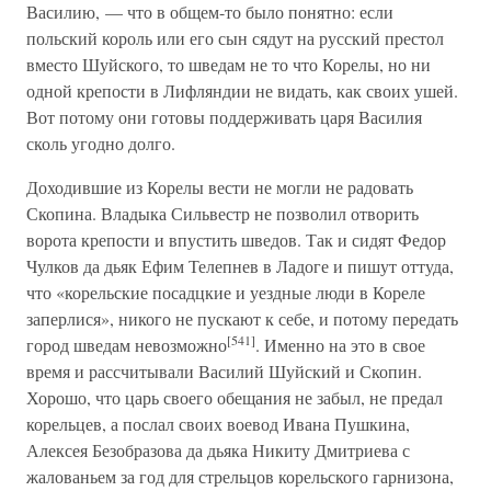
Василию, — что в общем-то было понятно: если
польский король или его сын сядут на русский престол
вместо Шуйского, то шведам не то что Корелы, но ни
одной крепости в Лифляндии не видать, как своих ушей.
Вот потому они готовы поддерживать царя Василия
сколь угодно долго.
Доходившие из Корелы вести не могли не радовать
Скопина. Владыка Сильвестр не позволил отворить
ворота крепости и впустить шведов. Так и сидят Федор
Чулков да дьяк Ефим Телепнев в Ладоге и пишут оттуда,
что «корельские посадцкие и уездные люди в Кореле
заперлися», никого не пускают к себе, и потому передать
[541]
город шведам невозможно
. Именно на это в свое
время и рассчитывали Василий Шуйский и Скопин.
Хорошо, что царь своего обещания не забыл, не предал
корельцев, а послал своих воевод Ивана Пушкина,
Алексея Безобразова да дьяка Никиту Дмитриева с
жалованьем за год для стрельцов корельского гарнизона,