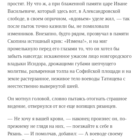
простят. Ну что ж, а при блаженной памяти царе Иване
Васильевиче, который здесь вот, в Александровской
слободе, в своем опричном, «вдовьем» уделе жил, — так
после пыток точно казнили бы, не помиловали
изменников. Внезапно, будто рядом, прозвучал в памяти
Скопина истошный крик: «Измена!», и на миг
промелькнуло перед его глазами то, что он хотел бы
забыть навсегда: искаженное ужасом лицо новгородского
владыки Исидора, дрожащими губами шепчущего
молитвы, разъяренная толпа на Софийской площади и на
земле растерзанное, неживое тело воеводы Татищева с
неестественно вывернутой шеей.
Он мотнул головой, словно пытаясь отогнать страшное
видение, отвернулся от все еще вопящих рязанцев.
— Не хочу я вашей крови, — наконец произнес он, по-
прежнему не глядя на них, — поезжайте к себе в
Рязань. — И помолчав, добавил: — А воеводе своему