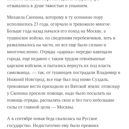
отзывались в душе тяжестью и унынием.
Михаила Скопина, которому в ту осеннюю пору
исполнилось 23 года, огорчало и тревожило многое.
Больше года назад начался его поход на Москву, а
тушинское войско, по сведениям перебежчиков, хоть и
разваливалось на части, но все еще было сильно и
многочисленно. Отряды «царика» нередко навещали
города, еще недавно с таким трудом отвоеванные
царским войском, и пытались вернуть их под власть
самозванца, — так, от тушинцев пострадали Владимир и
Нижний Новгород, все еще был под ними Суздаль,
тревожные вести приходили из Вятской земли; отовсюду
у Скопина просили помощи, надо было посылать на
помощь отряды, распылять свои и без того небольшие
силы от главной цели — Москвы.
А в сентябре новая беда свалилась на Русское
государство. Недостаточно ему было прежних