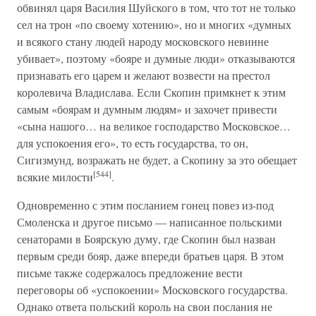
обвинял царя Василия Шуйского в том, что тот не только
сел на трон «по своему хотению», но и многих «думных
и всякого стану людей народу московского невинне
убивает», поэтому «бояре и думные люди» отказываются
признавать его царем и желают возвести на престол
королевича Владислава. Если Скопин примкнет к этим
самым «боярам и думным людям» и захочет привести
«сына нашого… на великое господарство Московское…
для успокоения его», то есть государства, то он,
Сигизмунд, возражать не будет, а Скопину за это обещает
[544]
всякие милости
.
Одновременно с этим посланием гонец повез из-под
Смоленска и другое письмо — написанное польскими
сенаторами в Боярскую думу, где Скопин был назван
первым среди бояр, даже впереди братьев царя. В этом
письме также содержалось предложение вести
переговоры об «успокоении» Московского государства.
Однако ответа польский король на свои послания не