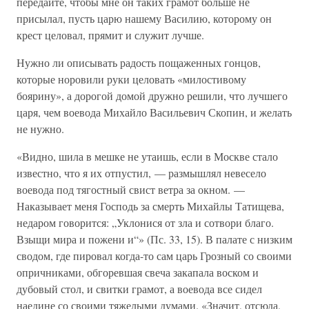
передайте, чтобы мне он таких грамот больше не
присылал, пусть царю нашему Василию, которому он
крест целовал, прямит и служит лучше.
Нужно ли описывать радость пощаженных гонцов,
которые норовили руки целовать «милостивому
боярину», а дорогой домой дружно решили, что лучшего
царя, чем воевода Михайло Васильевич Скопин, и желать
не нужно.
«Видно, шила в мешке не утаишь, если в Москве стало
известно, что я их отпустил, — размышлял невесело
воевода под тягостный свист ветра за окном. —
Наказывает меня Господь за смерть Михайлы Татищева,
недаром говорится: „Уклонися от зла и сотвори благо.
Взыщи мира и пожени и“» (Пс. 33, 15). В палате с низким
сводом, где пировал когда-то сам царь Грозный со своими
опричниками, обгоревшая свеча закапала воском и
дубовый стол, и свитки грамот, а воевода все сидел
наедине со своими тяжелыми думами. «Значит, отсюда,