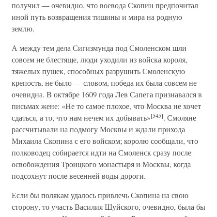
получил — очевидно, что воевода Скопин предпочитал
иной путь возвращения тишины и мира на родную
землю.
А между тем дела Сигизмунда под Смоленском шли
совсем не блестяще, люди уходили из войска короля,
тяжелых пушек, способных разрушить Смоленскую
крепость, не было — словом, победа их была совсем не
очевидна. В октябре 1609 года Лев Сапега признавался в
письмах жене: «Не то самое плохое, что Москва не хочет
[545]
сдаться, а то, что нам нечем их добывать»
. Смоляне
рассчитывали на подмогу Москвы и ждали прихода
Михаила Скопина с его войском; королю сообщали, что
полководец собирается идти на Смоленск сразу после
освобождения Троицкого монастыря и Москвы, когда
подсохнут после весенней воды дороги.
Если бы полякам удалось привлечь Скопина на свою
сторону, то участь Василия Шуйского, очевидно, была бы