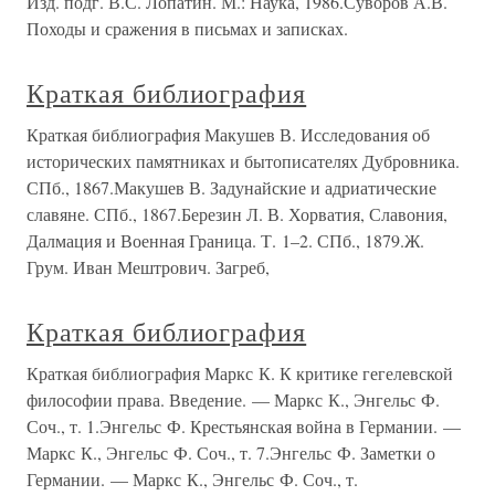
Изд. подг. В.С. Лопатин. М.: Наука, 1986.Суворов А.В.
Походы и сражения в письмах и записках.
Краткая библиография
Краткая библиография Макушев В. Исследования об
исторических памятниках и бытописателях Дубровника.
СПб., 1867.Макушев В. Задунайские и адриатические
славяне. СПб., 1867.Березин Л. В. Хорватия, Славония,
Далмация и Военная Граница. Т. 1–2. СПб., 1879.Ж.
Грум. Иван Мештрович. Загреб,
Краткая библиография
Краткая библиография Маркс К. К критике гегелевской
философии права. Введение. — Маркс К., Энгельс Ф.
Соч., т. 1.Энгельс Ф. Крестьянская война в Германии. —
Маркс К., Энгельс Ф. Соч., т. 7.Энгельс Ф. Заметки о
Германии. — Маркс К., Энгельс Ф. Соч., т.