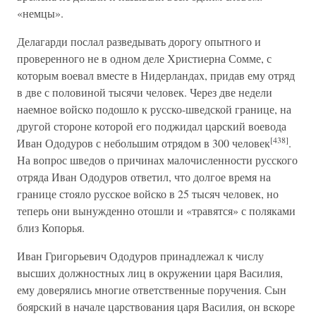
«немцы».
Делагарди послал разведывать дорогу опытного и
проверенного не в одном деле Христиерна Сомме, с
которым воевал вместе в Нидерландах, придав ему отряд
в две с половиной тысячи человек. Через две недели
наемное войско подошло к русско-шведской границе, на
другой стороне которой его поджидал царский воевода
[438]
Иван Ододуров с небольшим отрядом в 300 человек
.
На вопрос шведов о причинах малочисленности русского
отряда Иван Ододуров ответил, что долгое время на
границе стояло русское войско в 25 тысяч человек, но
теперь они вынужденно отошли и «травятся» с поляками
близ Копорья.
Иван Григорьевич Ододуров принадлежал к числу
высших должностных лиц в окружении царя Василия,
ему доверялись многие ответственные поручения. Сын
боярский в начале царствования царя Василия, он вскоре