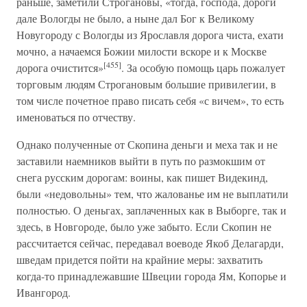
раньше, заметили Строгановы, «тогда, господа, дороги
дале Вологды не было, а ныне дал Бог к Великому
Новугороду с Вологды из Ярославля дорога чиста, ехати
мочно, а начаемся Божии милости вскоре и к Москве
[455]
дорога очистится»
. За особую помощь царь пожалует
торговым людям Строгановым большие привилегии, в
том числе почетное право писать себя «с вичем», то есть
именоваться по отчеству.
Однако полученные от Скопина деньги и меха так и не
заставили наемников выйти в путь по размокшим от
снега русским дорогам: воины, как пишет Видекинд,
были «недовольны» тем, что жалованье им не выплатили
полностью. О деньгах, заплаченных как в Выборге, так и
здесь, в Новгороде, было уже забыто. Если Скопин не
рассчитается сейчас, передавал воеводе Якоб Делагарди,
шведам придется пойти на крайние меры: захватить
когда-то принадлежавшие Швеции города Ям, Копорье и
Ивангород.