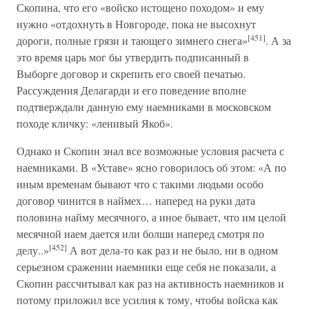
Скопина, что его «войско истощено походом» и ему
нужно «отдохнуть в Новгороде, пока не высохнут
[451]
дороги, полные грязи и тающего зимнего снега»
. А за
это время царь мог бы утвердить подписанный в
Выборге договор и скрепить его своей печатью.
Рассуждения Делагарди и его поведение вполне
подтверждали данную ему наемниками в московском
походе кличку: «ленивый Якоб».
Однако и Скопин знал все возможные условия расчета с
наемниками. В «Уставе» ясно говорилось об этом: «А по
иным временам бывают что с такими людьми особо
договор чинится в наймех… наперед на руки дата
половина найму месячного, а иное бывает, что им целой
месячной наем дается или болши наперед смотря по
[452]
делу..»
А вот дела-то как раз и не было, ни в одном
серьезном сражении наемники еще себя не показали, а
Скопин рассчитывал как раз на активность наемников и
потому приложил все усилия к тому, чтобы войска как