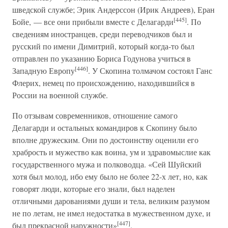
шведской службе; Эрик Андерссон (Ирик Андреев), Еран
[445]
Бойе, — все они прибыли вместе с Делагарди
. По
сведениям иностранцев, среди переводчиков был и
русский по имени Димитрий, который когда-то был
отправлен по указанию Бориса Годунова учиться в
[446]
Западную Европу
. У Скопина толмачом состоял Ганс
Флерих, немец по происхождению, находившийся в
России на военной службе.
По отзывам современников, отношение самого
Делагарди и остальных командиров к Скопину было
вполне дружеским. Они по достоинству оценили его
храбрость и мужество как воина, ум и здравомыслие как
государственного мужа и полководца. «Сей Шуйский
хотя был молод, ибо ему было не более 22-х лет, но, как
говорят люди, которые его знали, был наделен
отличными дарованиями души и тела, великим разумом
не по летам, не имел недостатка в мужественном духе, и
[447]
был прекрасной наружности»
.