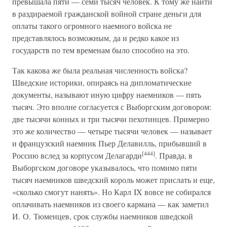
превышала пяти — семи тысяч человек. К тому же найти
в раздираемой гражданской войной стране деньги для
оплаты такого огромного наемного войска не
представлялось возможным, да и редко какое из
государств по тем временам было способно на это.
Так какова же была реальная численность войска?
Шведские историки, опираясь на дипломатические
документы, называют иную цифру наемников — пять
тысяч. Это вполне согласуется с Выборгским договором:
две тысячи конных и три тысячи пехотинцев. Примерно
это же количество — четыре тысячи человек — называет
и французский наемник Пьер Делавилль, прибывший в
[444]
Россию вслед за корпусом Делагарди
. Правда, в
Выборгском договоре указывалось, что помимо пяти
тысяч наемников шведский король может прислать и еще,
«сколько смогут нанять». Но Карл IX вовсе не собирался
оплачивать наемников из своего кармана — как заметил
И. О. Тюменцев, срок службы наемников шведской