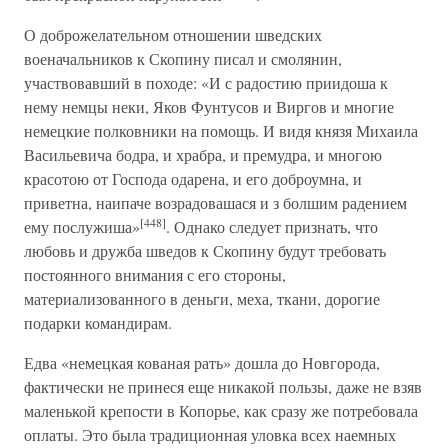
О доброжелательном отношении шведских
военачальников к Скопину писал и смолянин,
участвовавший в походе: «И с радостию приидоша к
нему немцы неки, Яков Фунтусов и Виргов и многие
немецкие полковники на помощь. И видя князя Михаила
Васильевича бодра, и храбра, и премудра, и многою
красотою от Господа одарена, и его доброумна, и
приветна, наипаче возрадовашася и з болшим радением
[448]
ему послужиша»
. Однако следует признать, что
любовь и дружба шведов к Скопину будут требовать
постоянного внимания с его стороны,
материализованного в деньги, меха, ткани, дорогие
подарки командирам.
Едва «немецкая кованая рать» дошла до Новгорода,
фактически не принеся еще никакой пользы, даже не взяв
маленькой крепости в Копорье, как сразу же потребовала
оплаты. Это была традиционная уловка всех наемных