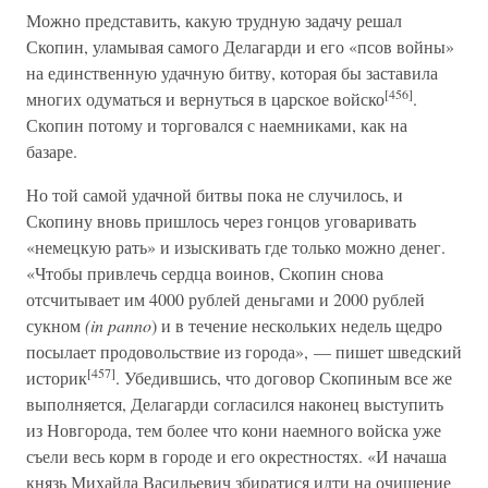
Можно представить, какую трудную задачу решал
Скопин, уламывая самого Делагарди и его «псов войны»
на единственную удачную битву, которая бы заставила
[456]
многих одуматься и вернуться в царское войско
.
Скопин потому и торговался с наемниками, как на
базаре.
Но той самой удачной битвы пока не случилось, и
Скопину вновь пришлось через гонцов уговаривать
«немецкую рать» и изыскивать где только можно денег.
«Чтобы привлечь сердца воинов, Скопин снова
отсчитывает им 4000 рублей деньгами и 2000 рублей
сукном
(in panno
) и в течение нескольких недель щедро
посылает продовольствие из города», — пишет шведский
[457]
историк
. Убедившись, что договор Скопиным все же
выполняется, Делагарди согласился наконец выступить
из Новгорода, тем более что кони наемного войска уже
съели весь корм в городе и его окрестностях. «И начаша
князь Михайла Васильевич збиратися идти на очищение