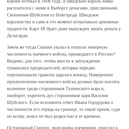
короне истекал в 1608 году, и шведский король ловко
расплатился с ними в Выборге деньгами, присланными
Скопиным-Шуйским из Новгорода. Шведское
королевство и само в тот момент испытывало денежные
трудности: Карл IX будет даже вынужден занять деньги у
Делагарди.
Зачем же тогда Скопин указал в отписке неверную
численность наемного войска, пришедшего в Россию?
Видимо, для того, чтобы ввести в заблуждение
тушинских предводителей, которые нередко
перехватывали грамоты царских воевод. Намеренное
преувеличение иноземного войска должно было посеять
волнение среди сторонников Тушинского вора и,
наоборот, укрепить дух сторонников царя Василия
Шуйского. Если вспомнить ответ Ивана Ододурова о
численности его отряда на границе, то такой прием, судя
по всему, вовсе не был редкостью в те времена.
Осторожный Скопин, зная нравы наемников, прислал к