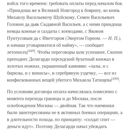
войск того времени: требовать оплаты перед началом боя.
«Приидоша же в Великий Новгород к боярину, ко князь
Михаилу Васильевичу Шуйскому, Семен Васильевич
Головин да дьяк Сыдавной Васильев, а с ними приидоша
немцы конные и салдаты с воеводами, с Яковом
Пунтусовым да с Иветгором (Эвертом Горном. —
Н. П.),
и начаша уговариватися об найму», — сообщает
[449]
летописец
. Чтобы переговоры шли успешнее, Скопин
преподнес Делагарди персидский булатный кинжал в
золотых ножнах, украшенный камнями: «лалы, и с
бирюзы, и с винисы», и серебряную уздечку, — все из
[450]
конфискованных вещей убитого Михаила Татищева
.
По условиям договора оплата начислялась помесячно с
момента перехода границы и до Москвы, после
освобождения Москвы — двойная. Так что наемники
были заинтересованы не в активных боевых операциях, а
в длительности похода, по принципу: «солдат спит —
деньги идут». Поэтому Делагарди начал убеждать