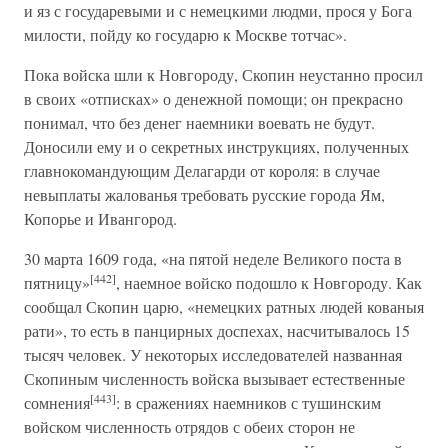
и яз с государевыми и с немецкими людми, прося у Бога
милости, пойду ко государю к Москве тотчас».
Пока войска шли к Новгороду, Скопин неустанно просил
в своих «отписках» о денежной помощи; он прекрасно
понимал, что без денег наемники воевать не будут.
Доносили ему и о секретных инструкциях, полученных
главнокомандующим Делагарди от короля: в случае
невыплаты жалованья требовать русские города Ям,
Копорье и Ивангород.
30 марта 1609 года, «на пятой неделе Великого поста в
[442]
пятницу»
, наемное войско подошло к Новгороду. Как
сообщал Скопин царю, «немецких ратных людей кованыя
рати», то есть в панцирных доспехах, насчитывалось 15
тысяч человек. У некоторых исследователей названная
Скопиным численность войска вызывает естественные
[443]
сомнения
: в сражениях наемников с тушинским
войском численность отрядов с обеих сторон не