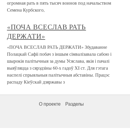
огромная рать в пять тысяч воинов под начальством
Семена Курбского,
«ПОЧА ВСЕСЛАВ РАТЬ
ДЕРЖАТИ»
«ПОЧА ВСЕСЛАВ РАТЬ ДЕРЖАТИ» Збудаванне
Полацкай Сафіі побач з іншым сімвалізавала сабою і
шырокія палітычныя за думы Усяслава, якія і пачалі
выяўляцца з сярэдзіны 60-х гадоў XI ст. Для гэтага
наспелі спрыяльныя палітычныя абставіны. Працэс
распаду Кіеўскай дзяржавы з
О проекте
Разделы