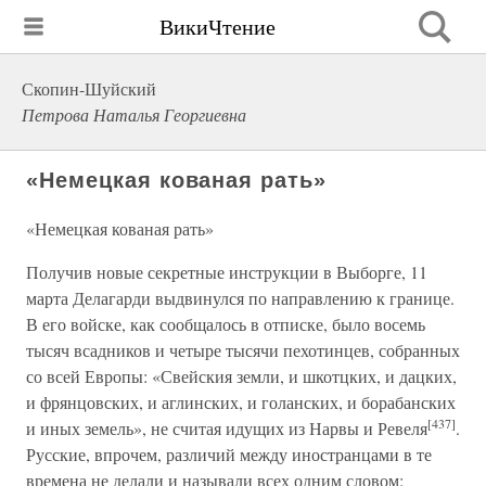
ВикиЧтение
Скопин-Шуйский
Петрова Наталья Георгиевна
«Немецкая кованая рать»
«Немецкая кованая рать»
Получив новые секретные инструкции в Выборге, 11
марта Делагарди выдвинулся по направлению к границе.
В его войске, как сообщалось в отписке, было восемь
тысяч всадников и четыре тысячи пехотинцев, собранных
со всей Европы: «Свейския земли, и шкотцких, и дацких,
и фрянцовских, и аглинских, и голанских, и борабанских
[437]
и иных земель», не считая идущих из Нарвы и Ревеля
.
Русские, впрочем, различий между иностранцами в те
времена не делали и называли всех одним словом: