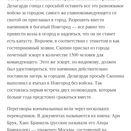
Делагарди гонца с просьбой оставить все это разноязыкое
войско за городом, самого же главнокомандующего со
свитой он приглашал в город. Разрешить ввести
наемников в богатый Новгород — все равно что
привести козла в огород и надеяться, что он не станет
есть капусту. Впрочем, в соответствии с этикетом и как
гостеприимный хозяин, Скопин прислал из города
почетный эскорт в количестве 1500 человек для
командующего. Этот же эскорт, по-видимому, должен
был удостовериться, что наемники действительно
поставили лагерь за городом. Делагарди просьбу Скопина
выполнил и въехал в Новгород без войска. Так
состоялась первая встреча двух полководцев, которым
больше года предстояло сражаться вместе.
Переговоры военачальники вели через нескольких
переводчиков. В документах называются их имена: Арн
Брук, Ханс Бранкель (русские называли его Анцы
Брянкилев) — уроженец Москвы, состоявший на