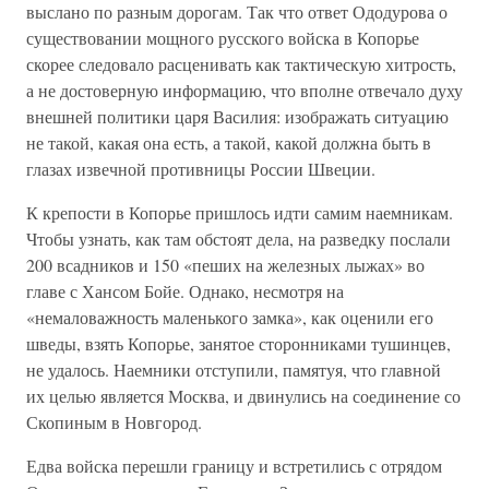
выслано по разным дорогам. Так что ответ Ододурова о
существовании мощного русского войска в Копорье
скорее следовало расценивать как тактическую хитрость,
а не достоверную информацию, что вполне отвечало духу
внешней политики царя Василия: изображать ситуацию
не такой, какая она есть, а такой, какой должна быть в
глазах извечной противницы России Швеции.
К крепости в Копорье пришлось идти самим наемникам.
Чтобы узнать, как там обстоят дела, на разведку послали
200 всадников и 150 «пеших на железных лыжах» во
главе с Хансом Бойе. Однако, несмотря на
«немаловажность маленького замка», как оценили его
шведы, взять Копорье, занятое сторонниками тушинцев,
не удалось. Наемники отступили, памятуя, что главной
их целью является Москва, и двинулись на соединение со
Скопиным в Новгород.
Едва войска перешли границу и встретились с отрядом