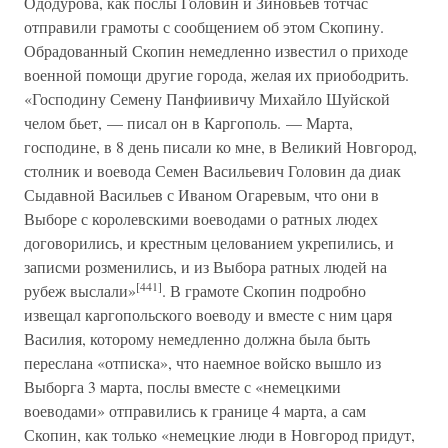
Ододурова, как послы Головин и Зиновьев тотчас
отправили грамоты с сообщением об этом Скопину.
Обрадованный Скопин немедленно известил о приходе
военной помощи другие города, желая их приободрить.
«Господину Семену Панфиивичу Михайло Шуйской
челом бьет, — писал он в Каргополь. — Марта,
господине, в 8 день писали ко мне, в Великий Новгород,
столник и воевода Семен Васильевич Головин да диак
Сыдавной Васильев с Иваном Огаревым, что они в
Выборе с королевскими воеводами о ратных людех
договорились, и крестным целованием укрепились, и
записми розменились, и из Выбора ратных людей на
[441]
рубеж выслали»
. В грамоте Скопин подробно
извещал каргопольского воеводу и вместе с ним царя
Василия, которому немедленно должна была быть
переслана «отписка», что наемное войско вышло из
Выборга 3 марта, послы вместе с «немецкими
воеводами» отправились к границе 4 марта, а сам
Скопин, как только «немецкие люди в Новгород придут,