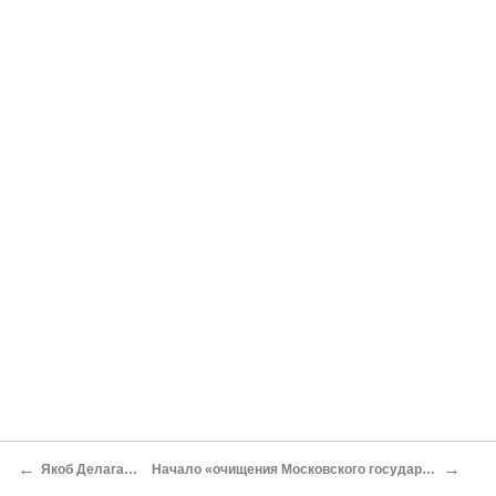
←
→
Якоб Делагарди
Начало «очищения Московского государства»