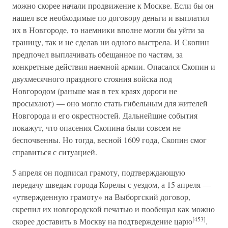
можно скорее начали продвижение к Москве. Если бы он
нашел все необходимые по договору деньги и выплатил
их в Новгороде, то наемники вполне могли бы уйти за
границу, так и не сделав ни одного выстрела. И Скопин
предпочел выплачивать обещанное по частям, за
конкретные действия наемной армии. Опасался Скопин и
двухмесячного праздного стояния войска под
Новгородом (раньше мая в тех краях дороги не
просыхают) — оно могло стать гибельным для жителей
Новгорода и его окрестностей. Дальнейшие события
покажут, что опасения Скопина были совсем не
беспочвенны. Но тогда, весной 1609 года, Скопин смог
справиться с ситуацией.
5 апреля он подписал грамоту, подтверждающую
передачу шведам города Корелы с уездом, а 15 апреля —
«утвержденную грамоту» на Выборгский договор,
скрепил их новгородской печатью и пообещал как можно
[453]
скорее доставить в Москву на подтверждение царю
.