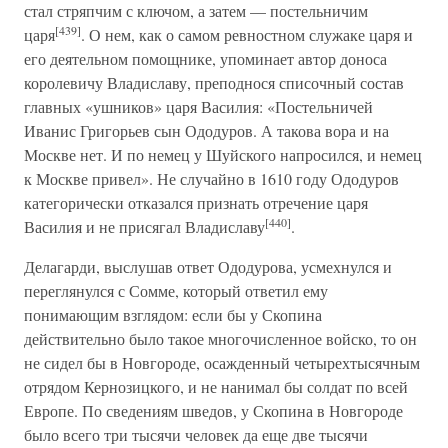
стал стряпчим с ключом, а затем — постельничим
[439]
царя
. О нем, как о самом ревностном служаке царя и
его деятельном помощнике, упоминает автор доноса
королевичу Владиславу, преподнося списочный состав
главных «ушников» царя Василия: «Постельничей
Иванис Григорьев сын Ододуров. А такова вора и на
Москве нет. И по немец у Шуйского напросился, и немец
к Москве привел». Не случайно в 1610 году Ододуров
категорически отказался признать отречение царя
[440]
Василия и не присягал Владиславу
.
Делагарди, выслушав ответ Ододурова, усмехнулся и
переглянулся с Сомме, который ответил ему
понимающим взглядом: если бы у Скопина
действительно было такое многочисленное войско, то он
не сидел бы в Новгороде, осажденный четырехтысячным
отрядом Кернозицкого, и не нанимал бы солдат по всей
Европе. По сведениям шведов, у Скопина в Новгороде
было всего три тысячи человек да еще две тысячи