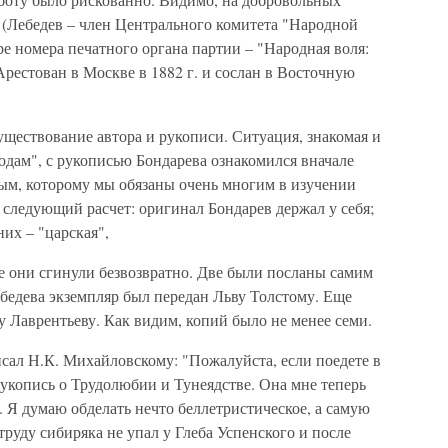
 (Лебедев – член Центрального комитета "Народной
е номера печатного органа партии – "Народная воля:
рестован в Москве в 1882 г. и сослан в Восточную
уществование автора и рукописи. Ситуация, знакомая и
одам", с рукописью Бондарева ознакомился вначале
ым, которому мы обязаны очень многим в изучении
 следующий расчет: оригинал Бондарев держал у себя;
них – "царская",
се они сгинули безвозвратно. Две были посланы самим
бедева экземпляр был передан Льву Толстому. Еще
 Лаврентьеву. Как видим, копий было не менее семи.
писал Н.К. Михайловскому: "Пожалуйста, если поедете в
 рукопись о Трудолюбии и Тунеядстве. Она мне теперь
. Я думаю обделать нечто беллетристическое, а самую
труду сибиряка не упал у Глеба Успенского и после