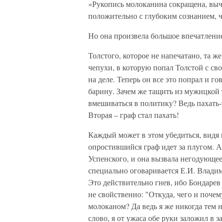
«Рукопись молоканина сокращена, выч
положительно с глубоким сознанием, чт
Но она произвела большое впечатление
Толстого, которое не напечатано, та же
чепухи, в которую попал Толстой с св
на деле. Теперь он все это попрал и го
барину. Зачем же тащить из мужицкой 
вмешиваться в политику? Ведь пахать-т
Вторая – граф стал пахать!
Каждый может в этом убедиться, видя
опростившийся граф идет за плугом. А
Успенского, и она вызвала негодующе
специально оговаривается Е.И. Владим
Это действительно гнев, ибо Бондарев
не свойственно: "Откуда, чего и почем
молоканом? Да ведь я же никогда тем н
слово, я от ужаса обе руки заложил в 