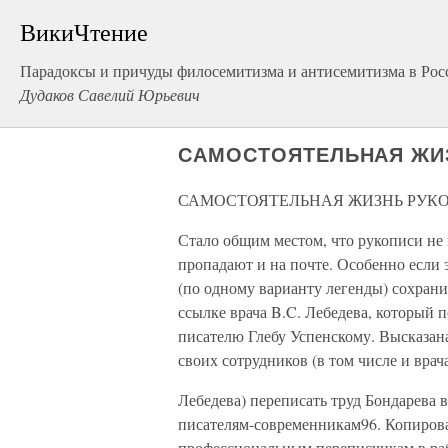
ВикиЧтение
Парадоксы и причуды филосемитизма и антисемитизма в Рос
Дудаков Савелий Юрьевич
САМОСТОЯТЕЛЬНАЯ ЖИ
САМОСТОЯТЕЛЬНАЯ ЖИЗНЬ РУК
Стало общим местом, что рукописи не 
пропадают и на почте. Особенно если 
(по одному варианту легенды) сохран
ссылке врача B.C. Лебедева, который 
писателю Глебу Успенскому. Высказан
своих сотрудников (в том числе и врач
Лебедева) переписать труд Бондарева
писателям-современникам96. Копирова
профессиональным переписчикам в ра