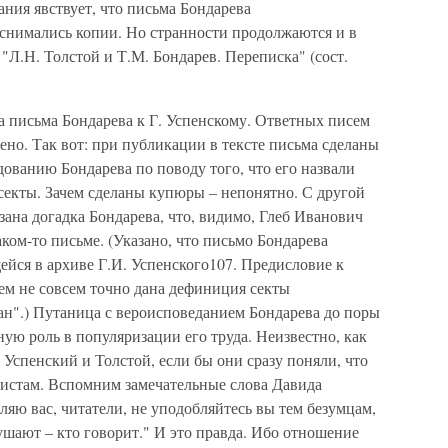
ания явствует, что письма Бондарева
 снимались копии. Но странности продолжаются и в
Л.Н. Толстой и Т.М. Бондарев. Переписка" (сост.
а письма Бондарева к Г. Успенскому. Ответных писем
жено. Так вот: при публикации в тексте письма сделаны
дованию Бондарева по поводу того, что его назвали
секты. Зачем сделаны купюры – непонятно. С другой
ана догадка Бондарева, что, видимо, Глеб Иванович
аком-то письме. (Указано, что письмо Бондарева
ейся в архиве Г.И. Успенского107. Предисловие к
ем не совсем точно дана дефиниция секты
ан".) Путаница с вероисповеданием Бондарева до поры
ную роль в популяризации его труда. Неизвестно, как
 Успенский и Толстой, если бы они сразу поняли, что
истам. Вспомним замечательные слова Давида
яю вас, читатели, не уподобляйтесь вы тем безумцам,
лушают – кто говорит." И это правда. Ибо отношение