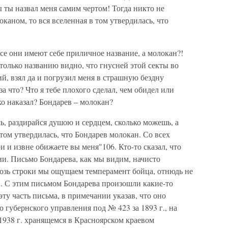
бы ты назвал меня самим чертом! Тогда никто не
локаном, то вся вселенная в том утвердилась, что
 все они имеют себе приличное название, а молокан?!
только названию видно, что гнусней этой секты во
ий, взял да и погрузил меня в страшную бездну
за что? Что я тебе плохого сделал, чем обидел или
ко наказал? Бондарев – молокан?
ь, раздирайся душою и сердцем, сколько можешь, а
 том утвердилась, что Бондарев молокан. Со всех
ри и извне обижаете вы меня"106. Кто-то сказал, что
и. Письмо Бондарева, как мы видим, начисто
возь строки мы ощущаем темперамент бойца, отнюдь не
. С этим письмом Бондарева произошли какие-то
ту часть письма, в примечании указав, что оно
о губернского управления под № 423 за 1893 г., на
1938 г. хранящемся в Красноярском краевом