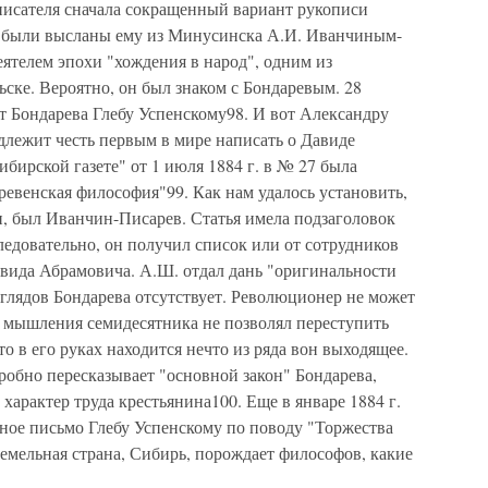
 писателя сначала сокращенный вариант рукописи
л были высланы ему из Минусинска А.И. Иванчиным-
еятелем эпохи "хождения в народ", одним из
ьске. Вероятно, он был знаком с Бондаревым. 28
ст Бондарева Глебу Успенскому98. И вот Александру
лежит честь первым в мире написать о Давиде
бирской газете" от 1 июля 1884 г. в № 27 была
ревенская философия"99. Как нам удалось установить,
и, был Иванчин-Писарев. Статья имела подзаголовок
едовательно, он получил список или от сотрудников
авида Абрамовича. А.Ш. отдал дань "оригинальности
зглядов Бондарева отсутствует. Революционер не может
 мышления семидесятника не позволял переступить
о в его руках находится нечто из ряда вон выходящее.
робно пересказывает "основной закон" Бондарева,
характер труда крестьянина100. Еще в январе 1884 г.
ое письмо Глебу Успенскому по поводу "Торжества
земельная страна, Сибирь, порождает философов, какие