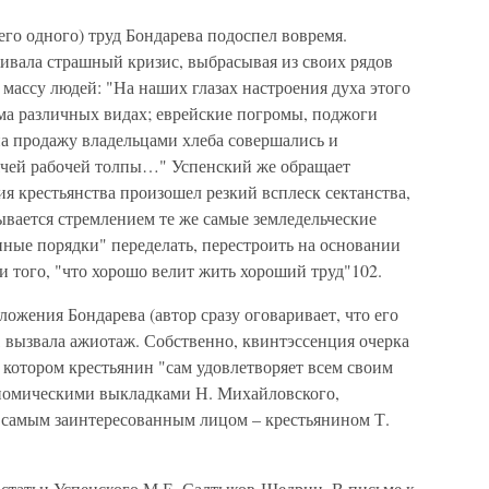
него одного) труд Бондарева подоспел вовремя.
ивала страшный кризис, выбрасывая из своих рядов
ассу людей: "На наших глазах настроения духа этого
ьма различных видах; еврейские погромы, поджоги
на продажу владельцами хлеба совершались и
дячей рабочей толпы…" Успенский же обращает
ия крестьянства произошел резкий всплеск сектанства,
вается стремлением те же самые земледельческие
ные порядки" переделать, перестроить на основании
и того, "что хорошо велит жить хороший труд"102.
ожения Бондарева (автор сразу оговаривает, что его
 вызвала ажиотаж. Собственно, квинтэссенция очерка
в котором крестьянин "сам удовлетворяет всем своим
ономическими выкладками Н. Михайловского,
 самым заинтересованным лицом – крестьянином Т.
 статьи Успенского М.Е. Салтыков-Щедрин. В письме к