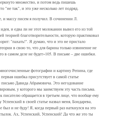
еркнуто множество, и потом ведь пишешь
о "не так", и это уже несколько лет подряд.
, и массу писем я получил. В сочинении Л.
 идея, и едва ли не этот молоканин вывел его из той
оей теорией благотворительности, которую практиковал
ворит: "пахать!". Я думаю, что и это не пристало
теории в свою то, что для барина только извинение не
о в самом деле не будет»105. В письме – две ошибки.
 многочисленные фотографии и картину Репина, где
 первая ошибка присутствует в самой статье
е письмо Давида Абрамовича. Это негодование
ировым, у которого мы заимствуем эту часть письма.
 к писателю обращается в третьем лице, что вообще ему
у Успенский в своей статье назвал меня, Бондарева,
е был и не буду! Я, когда первый раз наткнулся на это
затылок. Ах, Успенский, Успенский! Да что же это ты