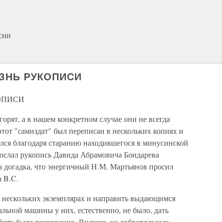
сии
ЗНЬ РУКОПИСИ
ОПИСИ
горят, а в нашем конкретном случае они не всегда
этот "самиздат" был переписан в нескольких копиях и
ился благодаря старанию находившегося в минусинской
послал рукопись Давида Абрамовича Бондарева
а догадка, что энергичный Н.М. Мартьянов просил
а B.C.
 в нескольких экземплярах и направить выдающимся
льной машины у них, естественно, не было, дать
боту было рискованно. Видимо, на добровольных