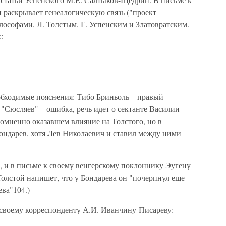
н раскрывает генеалогическую связь ("проект
ософами, Л. Толстым, Г. Успенским и Златовратским.
:
бходимые пояснения: Тибо Бриньоль – правый
"Сюсляев" – ошибка, речь идет о сектанте Василии
омненно оказавшем влияние на Толстого, но в
ондарев, хотя Лев Николаевич и ставил между ними
а, и в письме к своему венгерскому поклоннику Эугену
Толстой напишет, что у Бондарева он "почерпнул еще
ева"104.)
 своему корреспонденту А.И. Иванчину-Писареву: