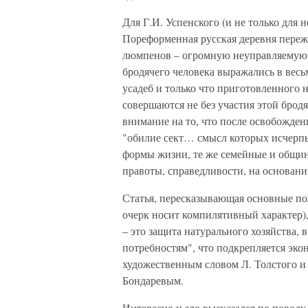
Для Г.И. Успенского (и не только для 
Пореформенная русская деревня переж
люмпенов – огромную неуправляемую м
бродячего человека выражались в вес
усадеб и только что приготовленного 
совершаются не без участия этой бро
внимание на то, что после освобожден
"обилие сект… смысл которых исчерпы
формы жизни, те же семейные и общин
правоты, справедливости, на основани
Статья, пересказывающая основные пол
очерк носит компилятивный характер),
– это защита натурального хозяйства, 
потребностям", что подкрепляется эк
художественным словом Л. Толстого и
Бондаревым.
Интересно и зло высказался по поводу