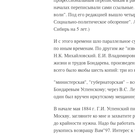
началах переписывали сами ссыльные.
воли". Под его редакцией вышло четыр
Социально-политическое обозрение". А
Сибирь на 5 лет.)
И с этого времени шло параллельное с
по иным временам. По другим же "изв
Н.К. Михайловский. Е.И. Владимиров
жизни и трудов Бондарева, произведен
всего было якобы шесть копий: три из 
"министерская", "губернаторская" – в
Бондаревым Успенскому; через B.C. Ле
один был вручен иркутскому мещанину
В начале мая 1884 г. Г.И. Успенский 
Москву, загляните ко мне и захватите
до крайности нужна. Надо бы работать
рукопись возвращу Вам"97. Интерес к 