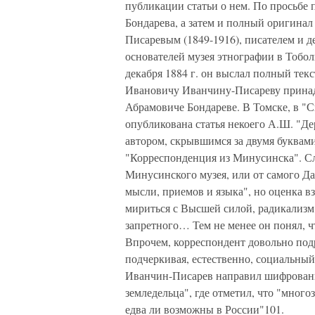
публикации статьи о нем. По просьбе
Бондарева, а затем и полный оригина
Писаревым (1849-1916), писателем и д
основателей музея этнографии в Тобол
декабря 1884 г. он выслал полный тек
Ивановичу Иванчину-Писареву принад
Абрамовиче Бондареве. В Томске, в "Си
опубликована статья некоего А.Ш. "Де
автором, скрывшимся за двумя буквам
"Корреспонденция из Минусинска". Сл
Минусинского музея, или от самого Д
мысли, приемов и языка", но оценка в
мириться с Высшей силой, радикализм
запретного… Тем не менее он понял, чт
Впрочем, корреспондент довольно под
подчеркивая, естественно, социальный 
Иванчин-Писарев направил шифрованн
земледельца", где отметил, что "много
едва ли возможны в России"101.