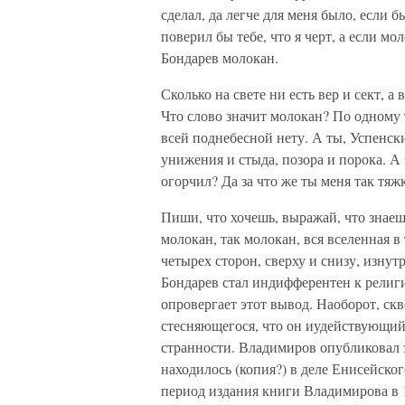
сделал, да легче для меня было, если 
поверил бы тебе, что я черт, а если мо
Бондарев молокан.
Сколько на свете ни есть вер и сект, а
Что слово значит молокан? По одному 
всей поднебесной нету. А ты, Успенск
унижения и стыда, позора и порока. А 
огорчил? Да за что же ты меня так тяж
Пиши, что хочешь, выражай, что знаеш
молокан, так молокан, вся вселенная в
четырех сторон, сверху и снизу, изнут
Бондарев стал индифферентен к религи
опровергает этот вывод. Наоборот, ск
стесняющегося, что он иудействующий
странности. Владимиров опубликовал э
находилось (копия?) в деле Енисейског
период издания книги Владимирова в 