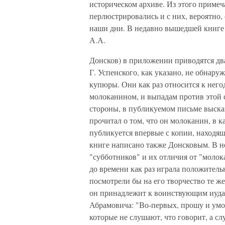
историческом архиве. Из этого примеч
перлюстрировались и с них, вероятно,
наши дни. В недавно вышедшей книге "
А.А.
Донсков) в приложении приводятся дв
Г. Успенского, как указано, не обнару
купюры. Они как раз относится к него
молоканином, и выпадам против этой 
стороны, в публикуемом письме высказ
прочитал о том, что он молоканин, в к
публикуется впервые с копии, находящ
книге написано также Донсковым. В н
"субботников" и их отличия от "молок
до времени как раз играла положитель
посмотрели бы на его творчество те же
он принадлежит к воинствующим иуда
Абрамовича: "Во-первых, прошу и умол
которые не слушают, что говорит, а с