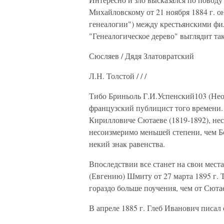
Михайловскому от 21 ноября 1884 г. о
генеалогии") между крестьянскими фил
"Генеалогическое дерево" выглядит так
Сюсляев / Дядя Златовратский
Л.Н. Толстой / / /
Тибо Бриньоль Г.И.Успенский103 (Нео
французский публицист того времени. 
Кирилловиче Сютаеве (1819-1892), нес
несоизмеримо меньшей степени, чем Б
некий знак равенства.
Впоследствии все станет на свои мест
(Евгению) Шмиту от 27 марта 1895 г. 
гораздо больше поучения, чем от Сюта
В апреле 1885 г. Глеб Иванович писал