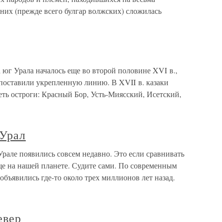
дних (прежде всего булгар волжских) сложилась
юг Урала началось еще во второй половине XVI в.,
 поставили укрепленную линию. В XVII в. казаки
ть остроги: Красный Бор, Усть-Миясский, Исетский,
 Урал
рале появились совсем недавно. Это если сравнивать
ще на нашей планете. Судите сами. По современным
объявились где-то около трех миллионов лет назад.
евер