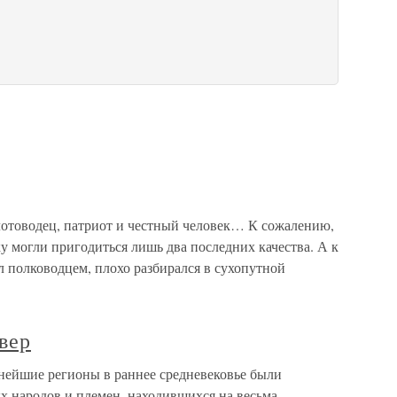
лотоводец, патриот и честный человек… К сожалению,
у могли пригодиться лишь два последних качества. А к
л полководцем, плохо разбирался в сухопутной
вер
рнейшие регионы в раннее средневековье были
 народов и племен, находившихся на весьма