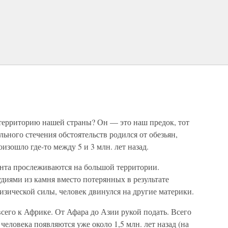
а территорию нашей страны? Он — это наш предок, тот
ьного стечения обстоятельств родился от обезьян,
изошло где-то между 5 и 3 млн. лет назад.
анта прослеживаются на большой территории.
иями из камня вместо потерянных в результате
зической силы, человек двинулся на другие материки.
сего к Африке. От Афара до Азии рукой подать. Всего
еловека появляются уже около 1,5 млн. лет назад (на