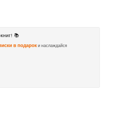
книг! 📚
писки в подарок
и наслаждайся