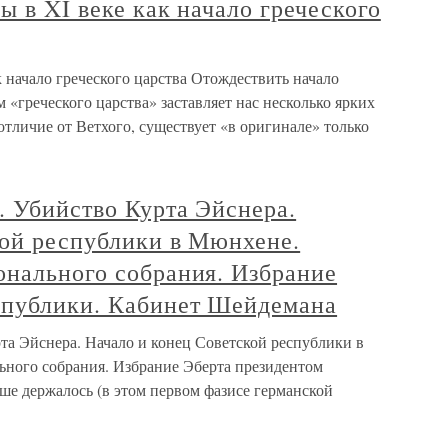
ы в XI веке как начало греческого
к начало греческого царства Отождествить начало
 «греческого царства» заставляет нас несколько ярких
отличие от Ветхого, существует «в оригинале» только
. Убийство Курта Эйснера.
кой республики в Мюнхене.
онального собрания. Избрание
спублики. Кабинет Шейдемана
та Эйснера. Начало и конец Советской республики в
ного собрания. Избрание Эберта президентом
е держалось (в этом первом фазисе германской