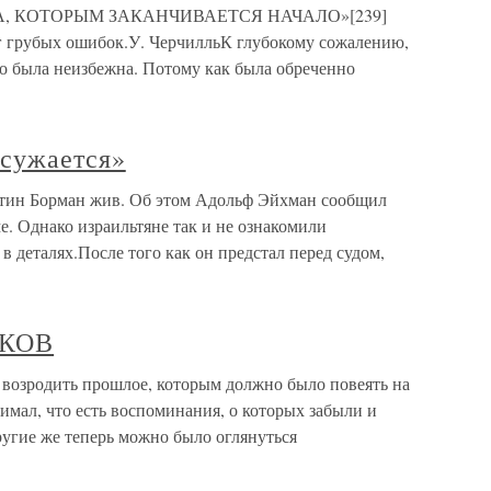
НЦА, КОТОРЫМ ЗАКАНЧИВАЕТСЯ НАЧАЛО»[239]
г грубых ошибок.У. ЧерчилльК глубокому сожалению,
но была неизбежна. Потому как была обреченно
 сужается»
ртин Борман жив. Об этом Адольф Эйхман сообщил
е. Однако израильтяне так и не ознакомили
в деталях.После того как он предстал перед судом,
СКОВ
зродить прошлое, которым должно было повеять на
мал, что есть воспоминания, о которых забыли и
ругие же теперь можно было оглянуться