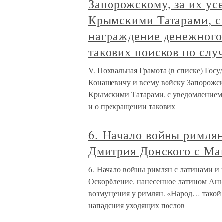
Запорожскому, за их ус
Крымскими Татарами, с
награждение денежного
такових поисков по сл
V. Похвальная Грамота (в списке) Гос
Конашевичу и всему войску Запорожско
Крымскими Татарами, с уведомлением 
и о прекращении такових
6. Начало войны римлян
Дмитрия Донского с М
6. Начало войны римлян с латинами и
Оскорбление, нанесенное латином Ан
возмущения у римлян. «Народ… такой р
нападения уходящих послов