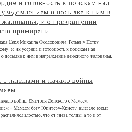
ердие и готовность к поискам над
 уведомлением о посылке к ним в
 жалованья, и о прекращении
учаю примирени
ударя Царя Михаила Феодоровича, Гетману Петру
му, за их усердие и готовность к поискам над
о посылке к ним в награждение денежного жалованья,
 с латинами и начало войны
амаем
 начало войны Дмитрия Донского с Мамаем
нием = Мамаем богу Юпитеру-Христу, вызвало взрыв
аспалился злостью, что от гнева толпы, а то и от