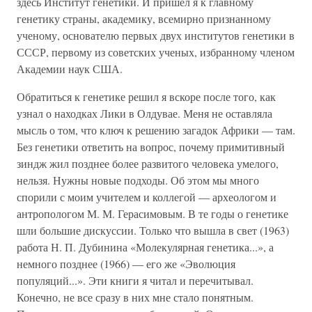
здесь Институт генетики. И пришел я к главному
генетику страны, академику, всемирно признанному
ученому, основателю первых двух институтов генетики в
СССР, первому из советских ученых, избранному членом
Академии наук США.
Обратиться к генетике решил я вскоре после того, как
узнал о находках Лики в Олдувае. Меня не оставляла
мысль о том, что ключ к решению загадок Африки — там.
Без генетики ответить на вопрос, почему примитивный
зиндж жил позднее более развитого человека умелого,
нельзя. Нужны новые подходы. Об этом мы много
спорили с моим учителем и коллегой — археологом и
антропологом М. М. Герасимовым. В те годы о генетике
шли большие дискуссии. Только что вышла в свет (1963)
работа Н. П. Дубинина «Молекулярная генетика...», а
немного позднее (1966) — его же «Эволюция
популяций...». Эти книги я читал и перечитывал.
Конечно, не все сразу в них мне стало понятным.