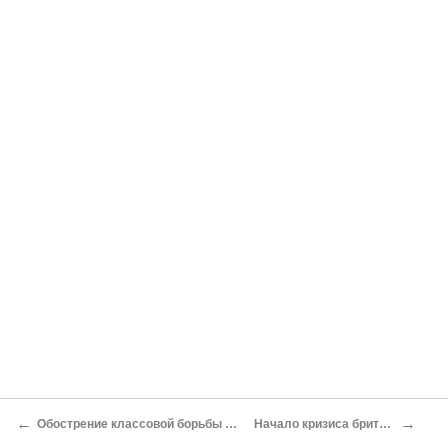
←
→
Обострение классовой борьбы накануне первой мировой войны
Начало кризиса британского империализма