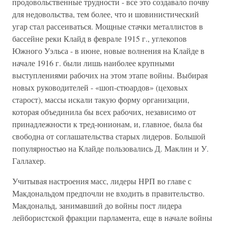
продовольственные трудности - все это создавало почву
для недовольства, тем более, что и шовинистический
угар стал рассеиваться. Мощные стачки металлистов в
бассейне реки Клайд в феврале 1915 г., углекопов
Южного Уэльса - в июне, новые волнения на Клайде в
начале 1916 г. были лишь наиболее крупными
выступлениями рабочих на этом этапе войны. Выбирая
новых руководителей - «шоп-стюардов» (цеховых
старост), массы искали такую форму организации,
которая объединила бы всех рабочих, независимо от
принадлежности к тред-юнионам, и, главное, была бы
свободна от соглашательства старых лидеров. Большой
популярностью на Клайде пользовались Д. Маклин и У.
Галлахер.
Учитывая настроения масс, лидеры НРП во главе с
Макдональдом предпочли не входить в правительство.
Макдональд, занимавший до войны пост лидера
лейбористской фракции парламента, еще в начале войны