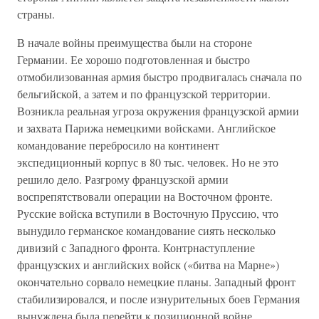
страны.
В начале войны преимущества были на стороне
Германии. Ее хорошо подготовленная и быстро
отмобилизованная армия быстро продвигалась сначала по
бельгийской, а затем и по французской территории.
Возникла реальная угроза окружения французской армии
и захвата Парижа немецкими войсками. Английское
командование перебросило на континент
экспедиционный корпус в 80 тыс. человек. Но не это
решило дело. Разгрому французской армии
воспрепятствовали операции на Восточном фронте.
Русские войска вступили в Восточную Пруссию, что
вынудило германское командование сиять несколько
дивизий с Западного фронта. Контрнаступление
французских и английских войск («битва на Марне»)
окончательно сорвало немецкие планы. Западный фронт
стабилизировался, и после изнурительных боев Германия
вынуждена была перейти к позиционной войне.