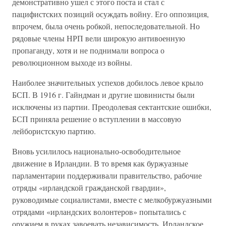
демонстративно ушел с этого поста и стал с
пацифистских позиций осуждать войну. Его оппозиция,
впрочем, была очень робкой, непоследовательной. Но
рядовые члены НРП вели широкую антивоенную
пропаганду, хотя и не поднимали вопроса о
революционном выходе из войны.
Наиболее значительных успехов добилось левое крыло
БСП. В 1916 г. Гайндман и другие шовинисты были
исключены из партии. Преодолевая сектантские ошибки,
БСП приняла решение о вступлении в массовую
лейбористскую партию.
Вновь усилилось национально-освободительное
движение в Ирландии. В то время как буржуазные
парламентарии поддерживали правительство, рабочие
отряды «ирландской гражданской гвардии»,
руководимые социалистами, вместе с мелкобуржуазными
отрядами «ирландских волонтеров» попытались с
оружием в руках завоевать независимость. Ирландское