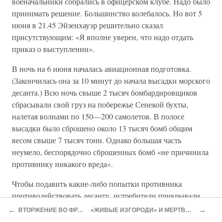
военачальники собрались в офицерском клубе. Надо было
принимать решение. Большинство колебалось. Но вот 5
июня в 21.45 Эйзенхауэр решительно сказал
присутствующим: «Я вполне уверен, что надо отдать
приказ о выступлении».
В ночь на 6 июня началась авиационная подготовка.
(Закончилась она за 10 минут до начала высадки морского
десанта.) Всю ночь свыше 2 тысяч бомбардировщиков
сбрасывали свой груз на побережье Сенекой бухты,
налетая волнами по 150—200 самолетов. В полосе
высадки было сброшено около 13 тысяч бомб общим
весом свыше 7 тысяч тонн. Однако большая часть
неумело, беспорядочно сброшенных бомб «не причинила
противнику никакого вреда».
Чтобы подавить какие-либо попытки противника
противодействовать десанту, истребители прикрывали
район высадки в радиусе до 120 км. За первые сутки
←
→
ВТОРЖЕНИЕ ВО ФРАНЦИЮ
«ЖИВЫЕ ИЗГОРОДИ» И МЕРТВЫЕ СХЕМЫ
десантной операции только англо-американская