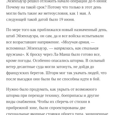
Эйзенхауэр решил отложить начало операции до 6 июня:
Почему на такой срок? Потому что только в этот день
могли быть такие же метеоусловия, как 1 мая. А
следующей такой датой было 19 июня.
По мере того как приближался новый назначенный день,
штаб Эйзенхауэра, он сам, да и все войска испытывали
все возраставшее напряжение.
«Могучая армия, —
вспоминал Эйзенхауэр, —
напряглась, как стальная
пружина».
К броску через Ла-Манш было готово все,
кроме погоды. Особенно опасались шторма. В сильный
ветер десантные суда могли затонуть, не дойдя до
французских берегов. Шторм мог так укачать людей, что
после высадки они были бы не способны идти в бой.
Нужно было продумать, как укрыть от возможного
шторма при переходе технику, боеприпасы и другие
виды снабжения. Чтобы их сберечь от стихии в
прибрежной зоне, были спроектированы две
специальные якорные стоянки общего типа, защищенные