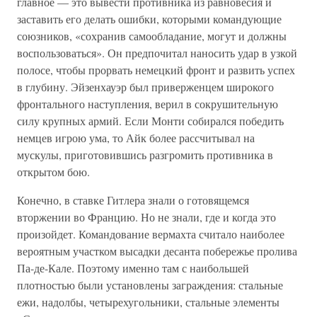
главное — это вывести противника из равновесия и
заставить его делать ошибки, которыми командующие
союзников, «сохранив самообладание, могут и должны
воспользоваться». Он предпочитал наносить удар в узкой
полосе, чтобы прорвать немецкий фронт и развить успех
в глубину. Эйзенхауэр был приверженцем широкого
фронтального наступления, верил в сокрушительную
силу крупных армий. Если Монти собирался победить
немцев игрою ума, то Айк более рассчитывал на
мускулы, приготовившись разгромить противника в
открытом бою.
Конечно, в ставке Гитлера знали о готовящемся
вторжении во Францию. Но не знали, где и когда это
произойдет. Командование вермахта считало наиболее
вероятным участком высадки десанта побережье пролива
Па-де-Кале. Поэтому именно там с наибольшей
плотностью были установлены заграждения: стальные
ежи, надолбы, четырехугольники, стальные элементы