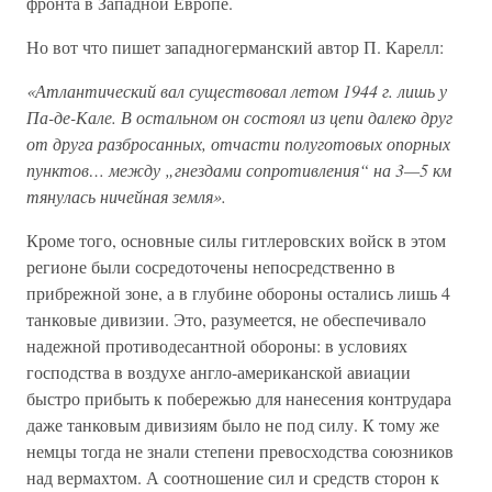
фронта в Западной Европе.
Но вот что пишет западногерманский автор П. Карелл:
«Атлантический вал существовал летом 1944 г. лишь у
Па-де-Кале. В остальном он состоял из цепи далеко друг
от друга разбросанных, отчасти полуготовых опорных
пунктов… между „гнездами сопротивления“ на 3—5 км
тянулась ничейная земля».
Кроме того, основные силы гитлеровских войск в этом
регионе были сосредоточены непосредственно в
прибрежной зоне, а в глубине обороны остались лишь 4
танковые дивизии. Это, разумеется, не обеспечивало
надежной противодесантной обороны: в условиях
господства в воздухе англо-американской авиации
быстро прибыть к побережью для нанесения контрудара
даже танковым дивизиям было не под силу. К тому же
немцы тогда не знали степени превосходства союзников
над вермахтом. А соотношение сил и средств сторон к