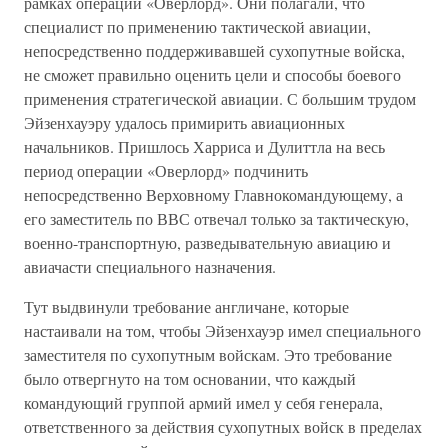
рамках операции «Оверлорд». Они полагали, что
специалист по применению тактической авиации,
непосредственно поддерживавшей сухопутные войска,
не сможет правильно оценить цели и способы боевого
применения стратегической авиации. С большим трудом
Эйзенхауэру удалось примирить авиационных
начальников. Пришлось Харриса и Дулиттла на весь
период операции «Оверлорд» подчинить
непосредственно Верховному Главнокомандующему, а
его заместитель по ВВС отвечал только за тактическую,
военно-транспортную, разведывательную авиацию и
авиачасти специального назначения.
Тут выдвинули требование англичане, которые
настаивали на том, чтобы Эйзенхауэр имел специального
заместителя по сухопутным войскам. Это требование
было отвергнуто на том основании, что каждый
командующий группой армий имел у себя генерала,
ответственного за действия сухопутных войск в пределах