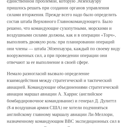
единственной проблемой, которую Эйзенхауэру
пришлось решать при создании органов управления
силами вторжения. Прежде всего надо было определить
состав штаба Верховного Главнокомандующего. Было
решено, что командующие сухопутными, морскими и
воздушными силами должны, как и в операции «Торч»,
выполнять двоякую роль: при планировании операций
они члены — штаба Эйзенхауэра, каждый по своему виду
вооруженных сил, а при проведении операции они
отвечают за ее выполнение в своей сфере.
Немало разногласий вызвало определение
взаимодействия между стратегической и тактический
авиацией. Командующие объединениями стратегической
авиации маршал авиации А. Харрис (английское
бомбардировочное командование) и генерал Д. Дулиттл
(8-я воздушная армия США) не хотели подчиняться
английскому главному маршалу авиации Ли-Меллори,
назначенному командующим ВВС экспедиционных сил в