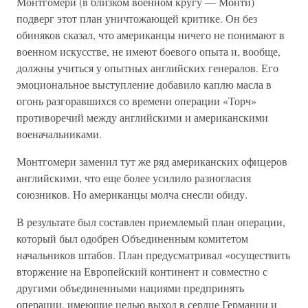
Монтгомери (в близком военном кругу — Монти)
подверг этот план уничтожающей критике. Он без
обиняков сказал, что американцы ничего не понимают в
военном искусстве, не имеют боевого опыта и, вообще,
должны учиться у опытных английских генералов. Его
эмоциональное выступление добавило каплю масла в
огонь разгоравшихся со времени операции «Торч»
противоречий между английскими и американскими
военачальниками.
Монтгомери заменил тут же ряд американских офицеров
английскими, что еще более усилило разногласия
союзников. Но американцы молча снесли обиду.
В результате был составлен приемлемый план операции,
который был одобрен Объединенным комитетом
начальников штабов. План предусматривал «осуществить
вторжение на Европейский континент и совместно с
другими объединенными нациями предпринять
операции, имеющие целью выход в сердце Германии и