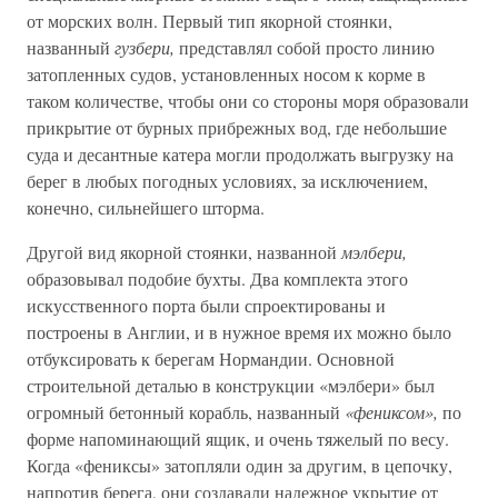
от морских волн. Первый тип якорной стоянки,
названный
гузбери,
представлял собой просто линию
затопленных судов, установленных носом к корме в
таком количестве, чтобы они со стороны моря образовали
прикрытие от бурных прибрежных вод, где небольшие
суда и десантные катера могли продолжать выгрузку на
берег в любых погодных условиях, за исключением,
конечно, сильнейшего шторма.
Другой вид якорной стоянки, названной
мэлбери,
образовывал подобие бухты. Два комплекта этого
искусственного порта были спроектированы и
построены в Англии, и в нужное время их можно было
отбуксировать к берегам Нормандии. Основной
строительной деталью в конструкции «мэлбери» был
огромный бетонный корабль, названный
«фениксом»,
по
форме напоминающий ящик, и очень тяжелый по весу.
Когда «фениксы» затопляли один за другим, в цепочку,
напротив берега, они создавали надежное укрытие от