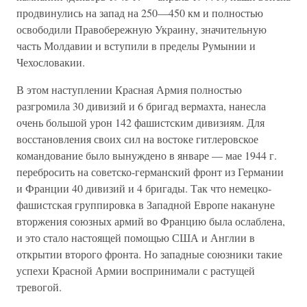
продвинулись на запад на 250—450 км и полностью
освободили Правобережную Украину, значительную
часть Молдавии и вступили в пределы Румынии и
Чехословакии.
В этом наступлении Красная Армия полностью
разгромила 30 дивизий и 6 бригад вермахта, нанесла
очень большой урон 142 фашистским дивизиям. Для
восстановления своих сил на востоке гитлеровское
командование было вынуждено в январе — мае 1944 г.
перебросить на советско-германский фронт из Германии
и Франции 40 дивизий и 4 бригады. Так что немецко-
фашистская группировка в Западной Европе накануне
вторжения союзных армий во Францию была ослаблена,
и это стало настоящей помощью США и Англии в
открытии второго фронта. Но западные союзники такие
успехи Красной Армии воспринимали с растущей
тревогой.