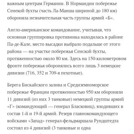
важным центрам Германии. В Нормандии побережье
Сенекой бухты (часть Ла-Манша шириной до 180 км)
обороняла незначительная часть группы армий «Б».
Англо-американское командование, учитывая, что
основная группировка противника находилась в районе
Па-де-Кале, место высадки выбрало подальше от этого
района — на участке побережья Сенской бухты,
протяженностью около 80 км. Здесь на 150-километровом
фронте побережья оборонялись всего лишь 3 немецкие
дивизии (716, 352 и 709-я пехотные).
Берега Бискайского залива и Средиземноморское
побережье Франции протяженностью 950 км обороняли
11 дивизий (из них 3 танковые) немецкой группы армий
«Г» (командующий — генерал Бласковиц), входивших в
состав 1-й и 19-й армий. Резерв главнокомандующего
войсками «Запад» генерал-фельдмаршала Рундштедта
состоял из 4 дивизий (3 танковые и одна