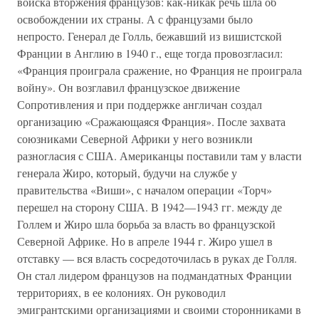
войска вторжения французов: как-никак речь шла об
освобождении их страны. А с французами было
непросто. Генерал де Голль, бежавший из вишистской
Франции в Англию в 1940 г., еще тогда провозгласил:
«Франция проиграла сражение, но Франция не проиграла
войну». Он возглавил французское движение
Сопротивления и при поддержке англичан создал
организацию «Сражающаяся Франция». После захвата
союзниками Северной Африки у него возникли
разногласия с США. Американцы поставили там у власти
генерала Жиро, который, будучи на службе у
правительства «Виши», с началом операции «Торч»
перешел на сторону США. В 1942—1943 гг. между де
Голлем и Жиро шла борьба за власть во французской
Северной Африке. Но в апреле 1944 г. Жиро ушел в
отставку — вся власть сосредоточилась в руках де Голля.
Он стал лидером французов на подмандатных Франции
территориях, в ее колониях. Он руководил
эмигрантскими организациями и своими сторонниками в