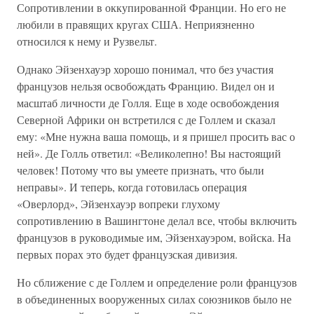
Сопротивлении в оккупированной Франции. Но его не
любили в правящих кругах США. Неприязненно
относился к нему и Рузвельт.
Однако Эйзенхауэр хорошо понимал, что без участия
французов нельзя освобождать Францию. Видел он и
масштаб личности де Голля. Еще в ходе освобождения
Северной Африки он встретился с де Голлем и сказал
ему: «Мне нужна ваша помощь, и я пришел просить вас о
ней». Де Голль ответил: «Великолепно! Вы настоящий
человек! Потому что вы умеете признать, что были
неправы». И теперь, когда готовилась операция
«Оверлорд», Эйзенхауэр вопреки глухому
сопротивлению в Вашингтоне делал все, чтобы включить
французов в руководимые им, Эйзенхауэром, войска. На
первых порах это будет французская дивизия.
Но сближение с де Голлем и определение роли французов
в объединенных вооруженных силах союзников было не