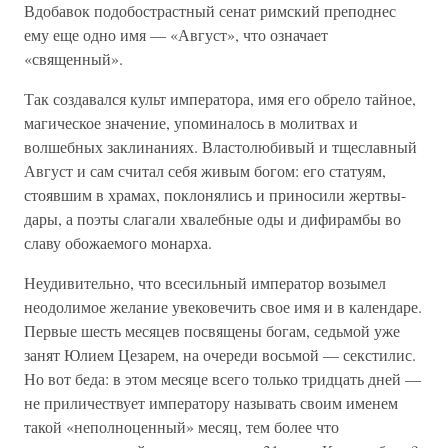
Вдобавок подобострастный сенат римский преподнес
ему еще одно имя — «Август», что означает
«священный».
Так создавался культ императора, имя его обрело тайное,
магическое значение, упоминалось в молитвах и
волшебных заклинаниях. Властолюбивый и тщеславный
Август и сам считал себя живым богом: его статуям,
стоявшим в храмах, поклонялись и приносили жертвы-
дары, а поэты слагали хвалебные оды и дифирамбы во
славу обожаемого монарха.
Неудивительно, что всесильный император возымел
неодолимое желание увековечить свое имя и в календаре.
Первые шесть месяцев посвящены богам, седьмой уже
занят Юлием Цезарем, на очереди восьмой — секстилис.
Но вот беда: в этом месяце всего только тридцать дней —
не приличествует императору называть своим именем
такой «неполноценный» месяц, тем более что