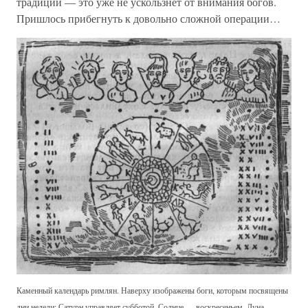
традиции — это уже не ускользнет от внимания богов.
Пришлось прибегнуть к довольно сложной операции…
Каменный календарь римлян. Наверху изображены боги, которым посвящены
дни недели: Сатурн управляет субботой, Солнце — воскресеньем, Луна —