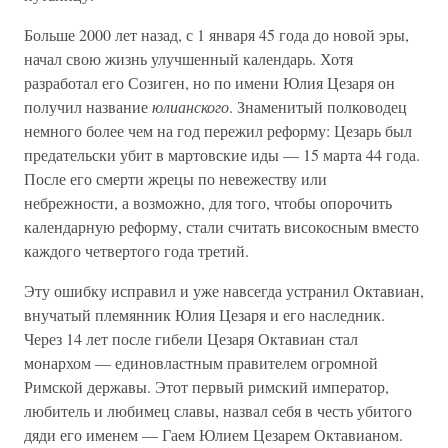
Больше 2000 лет назад, с 1 января 45 года до новой эры,
начал свою жизнь улучшенный календарь. Хотя
разработал его Созиген, но по имени Юлия Цезаря он
получил название
юлианского
. Знаменитый полководец
немного более чем на год пережил реформу: Цезарь был
предательски убит в мартовские иды — 15 марта 44 года.
После его смерти жрецы по невежеству или
небрежности, а возможно, для того, чтобы опорочить
календарную реформу, стали считать високосным вместо
каждого четвертого года третий.
Эту ошибку исправил и уже навсегда устранил Октавиан,
внучатый племянник Юлия Цезаря и его наследник.
Через 14 лет после гибели Цезаря Октавиан стал
монархом — единовластным правителем огромной
Римской державы. Этот первый римский император,
любитель и любимец славы, назвал себя в честь убитого
дяди его именем — Гаем Юлием Цезарем Октавианом.