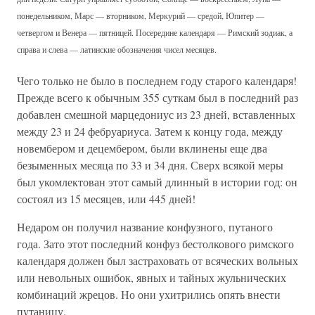
понедельником, Марс — вторником, Меркурий — средой, Юпитер —
четвергом и Венера — пятницей. Посередине календаря — Римский зодиак, а
справа и слева — латинские обозначения чисел месяцев.
Чего только не было в последнем году старого календаря!
Прежде всего к обычным 355 суткам был в последний раз
добавлен смешной марцедониус из 23 дней, вставленных
между 23 и 24 фебруариуса. Затем к концу года, между
новембером и децембером, были вклинены еще два
безыменных месяца по 33 и 34 дня. Сверх всякой меры
был укомлектован этот самый длинный в истории год: он
состоял из 15 месяцев, или 445 дней!
Недаром он получил название конфузного, путаного
года. Зато этот последний конфуз бестолкового римского
календаря должен был застраховать от всяческих вольных
или невольных ошибок, явных и тайных жульнических
комбинаций жрецов. Но они ухитрились опять внести
путаницу.