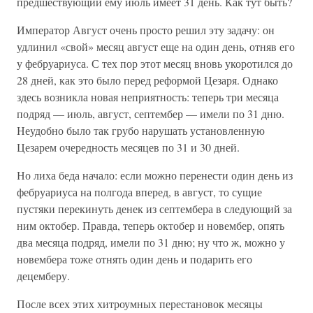
предшествующий ему июль имеет 31 день. Как тут быть?
Император Август очень просто решил эту задачу: он
удлинил «свой» месяц август еще на один день, отняв его
у фебруариуса. С тех пор этот месяц вновь укоротился до
28 дней, как это было перед реформой Цезаря. Однако
здесь возникла новая неприятность: теперь три месяца
подряд — июль, август, септембер — имели по 31 дню.
Неудобно было так грубо нарушать установленную
Цезарем очередность месяцев по 31 и 30 дней.
Но лиха беда начало: если можно перенести один день из
фебруариуса на полгода вперед, в август, то сущие
пустяки перекинуть денек из септембера в следующий за
ним октобер. Правда, теперь октобер и новембер, опять
два месяца подряд, имели по 31 дню; ну что ж, можно у
новембера тоже отнять один день и подарить его
децемберу.
После всех этих хитроумных перестановок месяцы