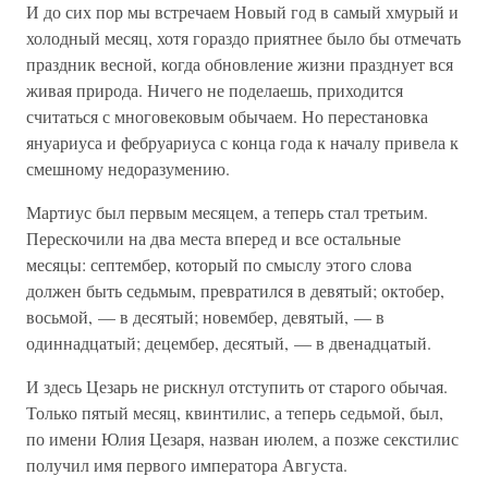
И до сих пор мы встречаем Новый год в самый хмурый и
холодный месяц, хотя гораздо приятнее было бы отмечать
праздник весной, когда обновление жизни празднует вся
живая природа. Ничего не поделаешь, приходится
считаться с многовековым обычаем. Но перестановка
януариуса и фебруариуса с конца года к началу привела к
смешному недоразумению.
Мартиус был первым месяцем, а теперь стал третьим.
Перескочили на два места вперед и все остальные
месяцы: септембер, который по смыслу этого слова
должен быть седьмым, превратился в девятый; октобер,
восьмой, — в десятый; новембер, девятый, — в
одиннадцатый; децембер, десятый, — в двенадцатый.
И здесь Цезарь не рискнул отступить от старого обычая.
Только пятый месяц, квинтилис, а теперь седьмой, был,
по имени Юлия Цезаря, назван июлем, а позже секстилис
получил имя первого императора Августа.