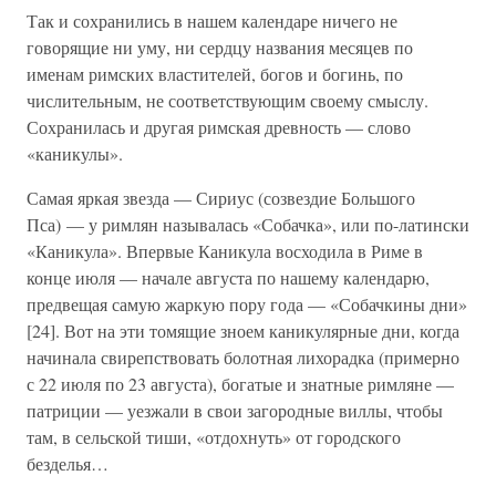
Так и сохранились в нашем календаре ничего не
говорящие ни уму, ни сердцу названия месяцев по
именам римских властителей, богов и богинь, по
числительным, не соответствующим своему смыслу.
Сохранилась и другая римская древность — слово
«каникулы».
Самая яркая звезда — Сириус (созвездие Большого
Пса) — у римлян называлась «Собачка», или по-латински
«Каникула». Впервые Каникула восходила в Риме в
конце июля — начале августа по нашему календарю,
предвещая самую жаркую пору года — «Собачкины дни»
[24]. Вот на эти томящие зноем каникулярные дни, когда
начинала свирепствовать болотная лихорадка (примерно
с 22 июля по 23 августа), богатые и знатные римляне —
патриции — уезжали в свои загородные виллы, чтобы
там, в сельской тиши, «отдохнуть» от городского
безделья…