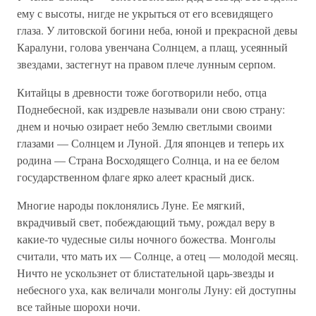
ему с высоты, нигде не укрыться от его всевидящего
глаза. У литовской богини неба, юной и прекрасной девы
Каралуни, голова увенчана Солнцем, а плащ, усеянный
звездами, застегнут на правом плече лунным серпом.
Китайцы в древности тоже боготворили небо, отца
Поднебесной, как издревле называли они свою страну:
днем и ночью озирает небо Землю светлыми своими
глазами — Солнцем и Луной. Для японцев и теперь их
родина — Страна Восходящего Солнца, и на ее белом
государственном флаге ярко алеет красный диск.
Многие народы поклонялись Луне. Ее мягкий,
вкрадчивый свет, побеждающий тьму, рождал веру в
какие-то чудесные силы ночного божества. Монголы
считали, что мать их — Солнце, а отец — молодой месяц.
Ничто не ускользнет от блистательной царь-звезды и
небесного уха, как величали монголы Луну: ей доступны
все тайные шорохи ночи.