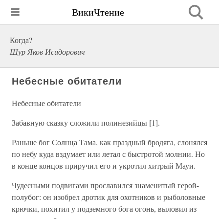
ВикиЧтение
Когда?
Шур Яков Исидорович
Небесные обитатели
Небесные обитатели
Забавную сказку сложили полинезийцы [1].
Раньше бог Солнца Тама, как праздный бродяга, слонялся
по небу куда вздумает или летал с быстротой молнии. Но
в конце концов приручил его и укротил хитрый Мауи.
Чудесными подвигами прославился знаменитый герой-
полубог: он изобрел дротик для охотников и рыболовные
крючки, похитил у подземного бога огонь, выловил из