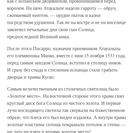
как с испанским дворянином, провинившимся перед
королем. На шею Атауальпе надели гарроту — обруч,
сжимаемый винтом, — орудие пыток и казни
посредством удушения. Так не на костре и не на виселице
закончил печальные дни свои сын Солнца,
предпоследний Великий инка.
После этого Писарро, назначив преемником Атауальпы
его племянника Манко, вместе с ним 15 ноября 1533 года,
перед самым заходом Солнца, вступил в столицу инков.
И сразу без стыда и стеснения испанцы стали грабить
дворцы и храмы Куско.
Самым величественным из столичных святилищ было
«Золотое место». На восточной стороне этого храма сиял
круглый диск бога Солнца из чистого золота. И первые
лучи восходящего светила так сверкали на божественном
образе, что блеск его был виден издалека. А внутри храма
золотые пластины сплошь покрывали потолок и стены —
ни дать ни взять и впрямь золотое место!