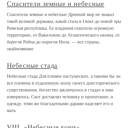
Спасители земные и небесные
Спасители земные и небесные Древний мир не знавал
такой великой державы, какой стала в I веке до новой эры
Римская республика. Ее владения охватили огромную
территорию, от Вавилонии до Атлантического океана, от
берегов Рейна до порогов Нила, — все страны,
окаймлявшие
Небесные стада
Небесные стада Для племен пастушеских, а такими бы ли
все племена в отдаленную эпоху своего доисторического
существования, богатство заключалось в стадах и ими
измерялось. Скот доставлял человеку и пропитание, и
одежду; теми же благодатными дарами наделяет его и
мать
VIII. «Небесные кони»