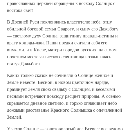
православных церквей обращены к восходу Солнца: с
востока свет!
В Древней Руси поклонялись властителю неба, отцу
обильной боговой семьи Сварогу, и сыну его Дажьбогу
— светлому духу Солнца, защитнику правды-истины и
врагу кривды-лжи. Наши предки считали себя его
внуками, и в Киеве, матери городов русских, на самом
почетном месте языческого святилища возвышалась
статуя Дажьбога.
Каких только сказок не сочиняли о Солнце-женихе и
Земле-невесте! Весной, в новом цветочном наряде,
празднует Земля свою свадьбу с Солнцем, и веселыми
песнями встречают повсюду расцвет природы. А осенью
скрывается дневное светило, и горько оплакивает небо
дождями расставанье Красного Солнышка с опечаленной
Землей.
У чехов Солнце — золотоволосый дед Всевед: все ведомо