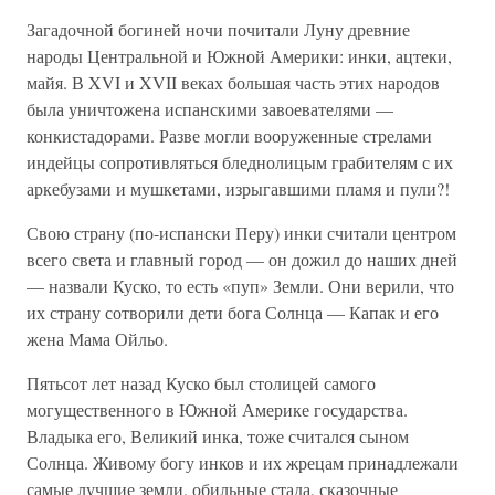
Загадочной богиней ночи почитали Луну древние
народы Центральной и Южной Америки: инки, ацтеки,
майя. В XVI и XVII веках большая часть этих народов
была уничтожена испанскими завоевателями —
конкистадорами. Разве могли вооруженные стрелами
индейцы сопротивляться бледнолицым грабителям с их
аркебузами и мушкетами, изрыгавшими пламя и пули?!
Свою страну (по-испански Перу) инки считали центром
всего света и главный город — он дожил до наших дней
— назвали Куско, то есть «пуп» Земли. Они верили, что
их страну сотворили дети бога Солнца — Капак и его
жена Мама Ойльо.
Пятьсот лет назад Куско был столицей самого
могущественного в Южной Америке государства.
Владыка его, Великий инка, тоже считался сыном
Солнца. Живому богу инков и их жрецам принадлежали
самые лучшие земли, обильные стада, сказочные