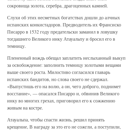
сокровища золота, серебра, драгоценных камней.
Слухи об этих несметных богатствах дошли до алчных
испанских конкистадоров. Предводитель их Франсиско
Писарро в 1532 году предательски заманил в ловушку
тогдашнего Великого инку Атауальпу и бросил его в
темницу.
Плененный вождь обещал заплатить неслыханный выкуп
за освобождение: заполнить темницу золотыми вещами
выше своего роста. Милостиво согласился главарь
испанских бандитов, но слова своего не сдержал.
«Выпустишь его на волю, а он, чего доброго, поднимет
восстание», — опасался Писарро и, обвинив Великого
инку во многих грехах, приговорил его к сожжению
живым на костре.
Атауальпа, чтобы спасти жизнь, решил принять
крещение, В награду за это его не сожгли, а поступили,