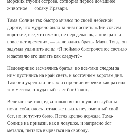
морских глубин острова, сотворил первое домашнее
животное — собаку Иравари.
Тама-Солнце так быстро мчался по своей небесной
дороге, что мудрено было за ним поспеть. «Дни совсем
короткие, все, что нужно, не переделаешь, а поиграть и
вовсе нет времени», — жаловались братья Мауи. Тогда он
задумал удлинить день: «Я поймаю быстролетное светило
и заставлю его шагать как следует?»
Недоверчиво засмеялись братья, но все-таки следом за
ним пустились на край света, к восточным воротам дня.
Там они укрепили петлю из прочной веревки как раз над
тем местом, откуда выбегает бог Солнца.
Великое светило, едва только вынырнуло из глубины
ночи, собиралось тотчас же начать неугомонный свой
бег, но не тут-то было. Петля крепко держала Тама-
Солнце на привязи, как в ловушке, и напрасно бог
метался, пытаясь вырваться на свободу.