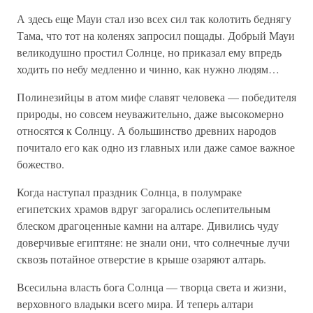
А здесь еще Мауи стал изо всех сил так колотить беднягу
Тама, что тот на коленях запросил пощады. Добрый Мауи
великодушно простил Солнце, но приказал ему впредь
ходить по небу медленно и чинно, как нужно людям…
Полинезийцы в атом мифе славят человека — победителя
природы, но совсем неуважительно, даже высокомерно
относятся к Солнцу. А большинство древних народов
почитало его как одно из главных или даже самое важное
божество.
Когда наступал праздник Солнца, в полумраке
египетских храмов вдруг загорались ослепительным
блеском драгоценные камни на алтаре. Дивились чуду
доверчивые египтяне: не знали они, что солнечные лучи
сквозь потайное отверстие в крыше озаряют алтарь.
Всесильна власть бога Солнца — творца света и жизни,
верховного владыки всего мира. И теперь алтари