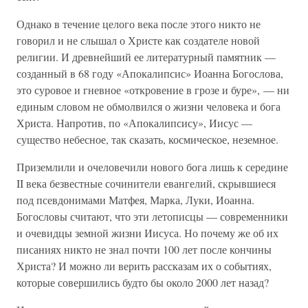
Однако в течение целого века после этого никто не
говорил и не слышал о Христе как создателе новой
религии. И древнейший ее литературный памятник —
созданный в 68 году «Апокалипсис» Иоанна Богослова,
это суровое и гневное «откровение в грозе и буре», — ни
единым словом не обмолвился о жизни человека и бога
Христа. Напротив, по «Апокалипсису», Иисус —
существо небесное, так сказать, космическое, неземное.
Приземлили и очеловечили нового бога лишь к середине
II века безвестные сочинители евангелий, скрывшиеся
под псевдонимами Матфея, Марка, Луки, Иоанна.
Богословы считают, что эти летописцы — современники
и очевидцы земной жизни Иисуса. Но почему же об их
писаниях никто не знал почти 100 лет после кончины
Христа? И можно ли верить рассказам их о событиях,
которые совершились будто бы около 2000 лет назад?