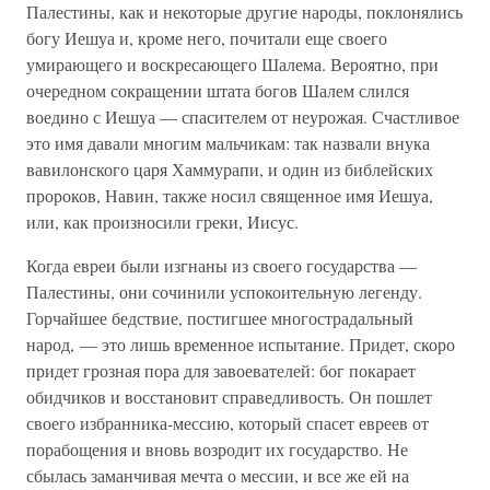
Палестины, как и некоторые другие народы, поклонялись
богу Иешуа и, кроме него, почитали еще своего
умирающего и воскресающего Шалема. Вероятно, при
очередном сокращении штата богов Шалем слился
воедино с Иешуа — спасителем от неурожая. Счастливое
это имя давали многим мальчикам: так назвали внука
вавилонского царя Хаммурапи, и один из библейских
пророков, Навин, также носил священное имя Иешуа,
или, как произносили греки, Иисус.
Когда евреи были изгнаны из своего государства —
Палестины, они сочинили успокоительную легенду.
Горчайшее бедствие, постигшее многострадальный
народ, — это лишь временное испытание. Придет, скоро
придет грозная пора для завоевателей: бог покарает
обидчиков и восстановит справедливость. Он пошлет
своего избранника-мессию, который спасет евреев от
порабощения и вновь возродит их государство. Не
сбылась заманчивая мечта о мессии, и все же ей на