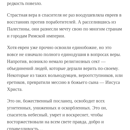
редкость повезло.
Страстная вера в спасителя не раз воодушевляла евреев в
восстаниях против поработителей. А расселившись из
Палестины, они разнесли мечту свою по многим странам
и городам Римской империи.
Хотя евреи уже прочно освоили единобожие, но это
вовсе не означало полного единодушия в вопросах веры.
Напротив, возникло немало религиозных сект —
объединений людей, которые дерзали верить по-своему.
Некоторые из таких вольнодумцев, вероотступников, или
еретиков, превратили мессию в божьего сына — Иисуса
Христа.
Это он, божественный посланец, освободит всех
угнетенных, униженных и оскорбленных. Это он,
спаситель небесный, умрет и воскреснет, чтобы
восторжествовали на всем свете правда, добро и
справедливость…