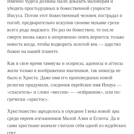
Именно чудеса должны были доказать маловерам и
убедить простодушных в божественной сущности
Иисуса. Потом этот божественный человек пострадал и
погиб, предварительно искупив своими муками грехи
всего рода людского. Но раз он божествен, то после
смерти вновь ожил и непременно опять вернется, только
невесть когда, чтобы водворить золотой век — царство
божие на нашей планете.
Как в свое время таммузы и осирисы, адонисы и аттисы
жили только в воображении язычников, так никогда не
было и Христа. Даже имя его проповедники новой
религии придумали, соединив еврейское имя Иешуа —
«спаситель» и слово «мессия» — «избранник», или по-
гречески «христос».
Христианство зародилось в середине I века новой эры
среди евреев-изгнанников Малой Азии и Египта. Да и
сами христиане вначале считали себя одной из иудейских
сект.