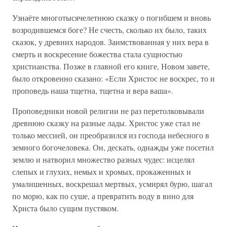
Узнаёте многотысячелетнюю сказку о погибшем и вновь
возродившемся боге? Не счесть, сколько их было, таких
сказок, у древних народов. Заимствованная у них вера в
смерть и воскресение божества стала сущностью
христианства. Позже в главной его книге, Новом завете,
было откровенно сказано: «Если Христос не воскрес, то и
проповедь наша тщетна, тщетна и вера ваша».
Проповедники новой религии не раз перетолковывали
древнюю сказку на разные лады. Христос уже стал не
только мессией, он преобразился из господа небесного в
земного богочеловека. Он, дескать, однажды уже посетил
землю и натворил множество разных чудес: исцелял
слепых и глухих, немых и хромых, прокаженных и
умалишенных, воскрешал мертвых, усмирял бурю, шагал
по морю, как по суше, а превратить воду в вино для
Христа было сущим пустяком.