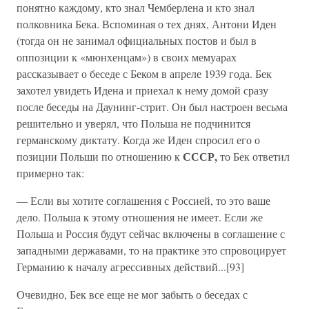
понятно каждому, кто знал Чемберлена и кто знал
полковника Бека. Вспоминая о тех днях, Антони Иден
(тогда он не занимал официальных постов и был в
оппозиции к «мюнхенцам») в своих мемуарах
рассказывает о беседе с Беком в апреле 1939 года. Бек
захотел увидеть Идена и приехал к нему домой сразу
после беседы на Даунинг-стрит. Он был настроен весьма
решительно и уверял, что Польша не подчинится
германскому диктату. Когда же Иден спросил его о
СССР,
позиции Польши по отношению к
то Бек ответил
примерно так:
— Если вы хотите соглашения с Россией, то это ваше
дело. Польша к этому отношения не имеет. Если же
Польша и Россия будут сейчас включены в соглашение с
западными державами, то на практике это спровоцирует
Германию к началу агрессивных действий...[93]
Очевидно, Бек все еще не мог забыть о беседах с