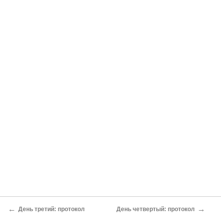
←
→
День третий: протокол
День четвертый: протокол