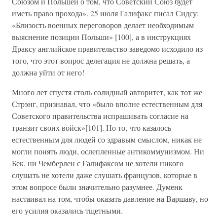
Союзом и Польшей о том, что Советский Союз будет
иметь право прохода». 25 июля Галифакс писал Сидсу:
«Близость военных переговоров делает необходимым
выяснение позиции Польши» [100], а в инструкциях
Драксу английское правительство заведомо исходило из
того, что этот вопрос делегация не должна решать, а
должна уйти от него!
Много лет спустя столь солидный авторитет, как тот же
Стрэнг, признавал, что «было вполне естественным для
Советского правительства испрашивать согласие на
транзит своих войск»[101]. Но то, что казалось
естественным для людей со здравым смыслом, никак не
могли понять люди, ослепленные антикоммунизмом. Ни
Бек, ни Чемберлен с Галифаксом не хотели никого
слушать не хотели даже слушать французов, которые в
этом вопросе были значительно разумнее. Думенк
настаивал на том, чтобы оказать давление на Варшаву, но
его усилия оказались тщетными.