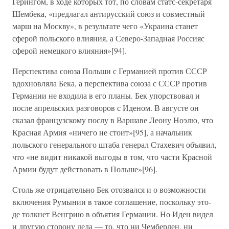
Герингом, в ходе которых тот, по словам статс-секретаря
Шембека, «предлагал антирусский союз и совместный
марш на Москву», в результате чего «Украина станет
сферой польского влияния, а Северо-Западная Россияс
сферой немецкого влияния»[94].
Перспектива союза Польши с Германией против СССР
вдохновляла Бека, а перспектива союза с СССР против
Германии не входила в его планы. Бек упорствовал и
после апрельских разговоров с Иденом. В августе он
сказал французскому послу в Варшаве Леону Ноэлю, что
Красная Армия «ничего не стоит»[95], а начальник
польского генерального штаба генерал Стахевич объявил,
что «не видит никакой выгоды в том, что части Красной
Армии будут действовать в Польше»[96].
Столь же отрицательно Бек отозвался и о возможности
включения Румынии в такое соглашение, поскольку это-
де толкнет Венгрию в объятия Германии. Но Иден видел
и другую сторону дела — то, что ни Чемберлен, ни