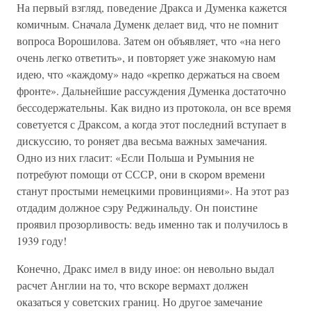
На первый взгляд, поведение Дракса и Думенка кажется
комичным. Сначала Думенк делает вид, что не помнит
вопроса Ворошилова. Затем он объявляет, что «на него
очень легко ответить», и повторяет уже знакомую нам
идею, что «каждому» надо «крепко держаться на своем
фронте». Дальнейшие рассуждения Думенка достаточно
бессодержательны. Как видно из протокола, он все время
советуется с Драксом, а когда этот последний вступает в
дискуссию, то роняет два весьма важных замечания.
Одно из них гласит: «Если Польша и Румыния не
потребуют помощи от СССР, они в скором времени
станут простыми немецкими провинциями». На этот раз
отдадим должное сэру Реджинальду. Он поистине
проявил прозорливость: ведь именно так и получилось в
1939 году!
Конечно, Дракс имел в виду иное: он невольно выдал
расчет Англии на то, что вскоре вермахт должен
оказаться у советских границ. Но другое замечание