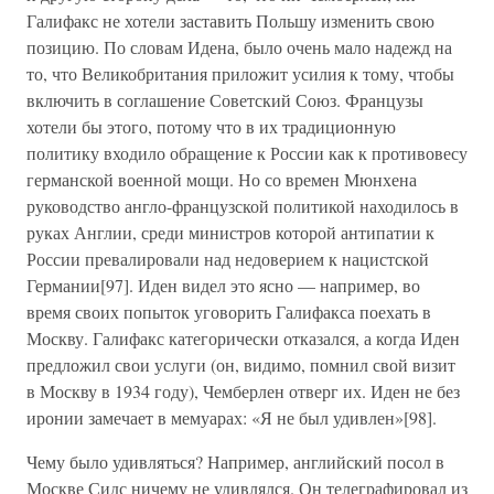
Галифакс не хотели заставить Польшу изменить свою
позицию. По словам Идена, было очень мало надежд на
то, что Великобритания приложит усилия к тому, чтобы
включить в соглашение Советский Союз. Французы
хотели бы этого, потому что в их традиционную
политику входило обращение к России как к противовесу
германской военной мощи. Но со времен Мюнхена
руководство англо-французской политикой находилось в
руках Англии, среди министров которой антипатии к
России превалировали над недоверием к нацистской
Германии[97]. Иден видел это ясно — например, во
время своих попыток уговорить Галифакса поехать в
Москву. Галифакс категорически отказался, а когда Иден
предложил свои услуги (он, видимо, помнил свой визит
в Москву в 1934 году), Чемберлен отверг их. Иден не без
иронии замечает в мемуарах: «Я не был удивлен»[98].
Чему было удивляться? Например, английский посол в
Москве Сидс ничему не удивлялся. Он телеграфировал из