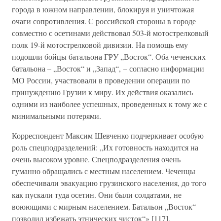
города в южном направлении, блокируя и уничтожая
очаги сопротивления. С российской стороны в городе
совместно с осетинами действовал 503-й мотострелковый
полк 19-й мотострелковой дивизии. На помощь ему
подошли бойцы батальона ГРУ „Восток“. Оба чеченских
батальона – „Восток“ и „Запад“, – согласно информации
МО России, участвовали в проведении операции по
принуждению Грузии к миру. Их действия оказались
одними из наиболее успешных, проведенных к тому же с
минимальными потерями.
Корреспондент Максим Шевченко подчеркивает особую
роль спецподразделений: „Их готовность находится на
очень высоком уровне. Спецподразделения очень
гуманно обращались с местным населением. Чеченцы
обеспечивали эвакуацию грузинского населения, до того
как пускали туда осетин. Они были солдатами, не
воюющими с мирным населением. Батальон „Восток“
позволил избежать этнических чисток“» [117].