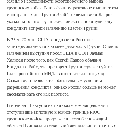
заявил о необходимости безоговорочного вывода
грузинских войск. В телефонном разговоре с министром
иностранных дел Грузии Экой Ткешелашвили Лавров
указал на то, что грузинские войска не покинули зону
конфликта вопреки заявлению властей Грузии.
В 23 ч. 20 мин. США заподозрили Россию в
заинтересованности в «смене режима» в Грузии. С таким
заявлением выступил посол США в ООН Залмай
Хализад после того, как Сергей Лавров объявил
Кондолизе Райс, что президент Грузии «должен уйти».
Глава российского МИДа в ответ заявил, что уход
Саакашвили не является обязательным условием
разрешения конфликта, однако Россия больше не может
рассматривать его как партнера.
В ночь на 11 августа на цхинвальском направлении
отступившие вплотную к южной границе РЮО
грузинские войска продолжали вести беспокоящий
обстрел Цхинвала из ствольной артиллерии и ракетных