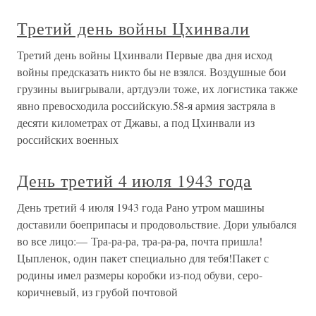
Третий день войны Цхинвали
Третий день войны Цхинвали Первые два дня исход
войны предсказать никто бы не взялся. Воздушные бои
грузины выигрывали, артдуэли тоже, их логистика также
явно превосходила российскую.58-я армия застряла в
десяти километрах от Джавы, а под Цхинвали из
российских военных
День третий 4 июля 1943 года
День третий 4 июля 1943 года Рано утром машины
доставили боеприпасы и продовольствие. Дори улыбался
во все лицо:— Тра-ра-ра, тра-ра-ра, почта пришла!
Цыпленок, один пакет специально для тебя!Пакет с
родины имел размеры коробки из-под обуви, серо-
коричневый, из грубой почтовой