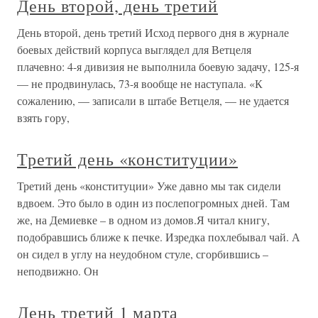
День второй, день третий
День второй, день третий Исход первого дня в журнале
боевых действий корпуса выглядел для Ветцеля
плачевно: 4-я дивизия не выполнила боевую задачу, 125-я
— не продвинулась, 73-я вообще не наступала. «К
сожалению, — записали в штабе Ветцеля, — не удается
взять гору,
Третий день «конституции»
Третий день «конституции» Уже давно мы так сидели
вдвоем. Это было в один из послепогромных дней. Там
же, на Демиевке – в одном из домов.Я читал книгу,
подобравшись ближе к печке. Изредка похлебывал чай. А
он сидел в углу на неудобном стуле, сгорбившись –
неподвижно. Он
День третий 1 марта