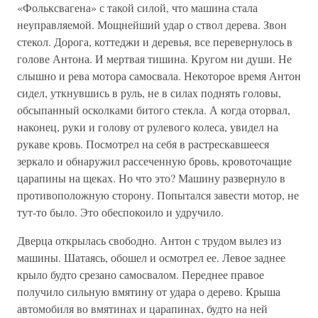
«Фольксвагена» с такой силой, что машина стала
неуправляемой. Мощнейший удар о ствол дерева. Звон
стекол. Дорога, коттеджи и деревья, все перевернулось в
голове Антона. И мертвая тишина. Кругом ни души. Не
слышно и рева мотора самосвала. Некоторое время Антон
сидел, уткнувшись в руль, не в силах поднять головы,
обсыпанный осколками битого стекла. А когда оторвал,
наконец, руки и голову от рулевого колеса, увидел на
рукаве кровь. Посмотрел на себя в растрескавшееся
зеркало и обнаружил рассеченную бровь, кровоточащие
царапины на щеках. Но что это? Машину развернуло в
противоположную сторону. Попытался завести мотор, не
тут-то было. Это обеспокоило и удручило.
Дверца открылась свободно. Антон с трудом вылез из
машины. Шатаясь, обошел и осмотрел ее. Левое заднее
крыло будто срезано самосвалом. Переднее правое
получило сильную вмятину от удара о дерево. Крыша
автомобиля во вмятинах и царапинах, будто на ней