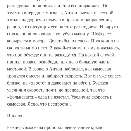
разведчика, остановился и стал его поджидать. Не
заметив впереди самосвала, Антон выехал из лесной
засады на дорогу и помчал в прежнем направлении,
решив, что интуиция его на этот раз подвела. И вдруг на
спуске он вновь увидел голубую махину. Шофер ее
ковырялся в моторе. Делать было нечего. Проскочил на
скорости мимо него. В какой-то момент ему показалось,
что при объезде они не разъедутся. На всякий случай
принял правее, освободив для него большую часть
мостовой. В зеркало Антон наблюдал, как самосвал
тронулся с места и набирает скорость. Вот он уже совсем
близко, на «хвосте» и даже идет на обгон. Буслаев
увеличил скорость почти до предельной, так что
«фольксваген» едва не взлетал. Увеличил скорость и
самосвал. Ясно, что неспроста…
И вдруг…
Бампер самосвала пропорол левое заднее крыло