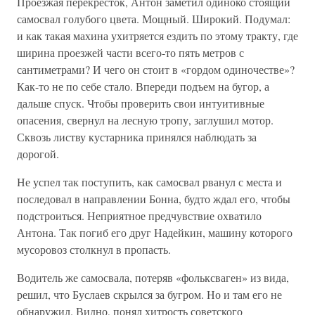
Проезжая перекресток, Антон заметил одиноко стоящий
самосвал голубого цвета. Мощный. Широкий. Подумал:
и как такая махина ухитряется ездить по этому тракту, где
ширина проезжей части всего-то пять метров с
сантиметрами? И чего он стоит в «гордом одиночестве»?
Как-то не по себе стало. Впереди подъем на бугор, а
дальше спуск. Чтобы проверить свои интуитивные
опасения, свернул на лесную тропу, заглушил мотор.
Сквозь листву кустарника принялся наблюдать за
дорогой.
Не успел так поступить, как самосвал рванул с места и
последовал в направлении Бонна, будто ждал его, чтобы
подстроиться. Неприятное предчувствие охватило
Антона. Так погиб его друг Надейкин, машину которого
мусоровоз столкнул в пропасть.
Водитель же самосвала, потеряв «фольксваген» из вида,
решил, что Буслаев скрылся за бугром. Но и там его не
обнаружил. Видно, понял хитрость советского