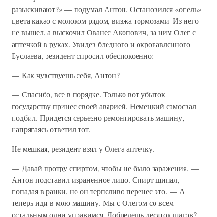
разыскивают?» — подумал Антон. Остановился «опель»
цвета какао с молоком рядом, визжа тормозами. Из него
не вышел, а выскочил Ованес Акопович, за ним Олег с
аптечкой в руках. Увидев бледного и окровавленного
Буслаева, резидент спросил обеспокоенно:
— Как чувствуешь себя, Антон?
— Спасибо, все в порядке. Только вот убыток
государству принес своей аварией. Немецкий самосвал
подбил. Придется серьезно ремонтировать машину, —
напрягаясь ответил тот.
Не мешкая, резидент взял у Олега аптечку.
— Давай протру спиртом, чтобы не было заражения. —
Антон подставил израненное лицо. Спирт щипал,
попадая в ранки, но он терпеливо перенес это. — А
теперь иди в мою машину. Мы с Олегом со всем
остальным одни управимся. Добредешь десяток шагов?