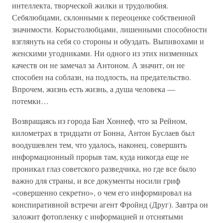
интеллекта, творческой жилки и трудолюбия.
Себялюбцами, склонными к переоценке собственной
значимости. Корыстолюбцами, лишенными способности
взглянуть на себя со стороны и обуздать. Выпивохами и
женскими угодниками. Ни одного из этих низменных
качеств он не замечал за Антоном. А значит, он не
способен на соблазн, на подлость, на предательство.
Впрочем, жизнь есть жизнь, а душа человека —
потемки…
Возвращаясь из города Бан Хоннеф, что за Рейном,
километрах в тридцати от Бонна, Антон Буслаев был
воодушевлен тем, что удалось, наконец, совершить
информационный прорыв там, куда никогда еще не
проникал глаз советского разведчика, но где все было
важно для страны, и все документы носили гриф
«совершенно секретно», о чем его информировал на
конспиративной встречи агент Фройнд (Друг). Завтра он
заложит фотопленку с информацией и отснятыми