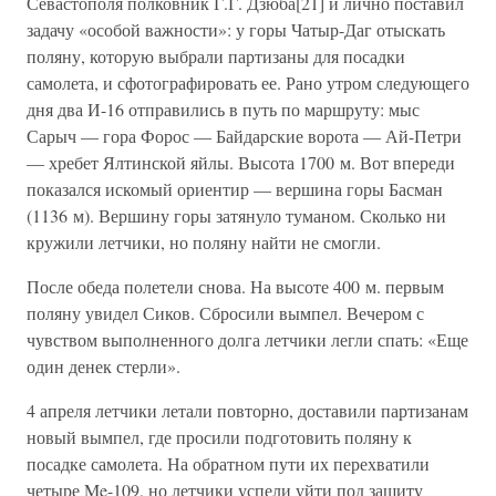
Севастополя полковник Г.Г. Дзюба[21] и лично поставил
задачу «особой важности»: у горы Чатыр-Даг отыскать
поляну, которую выбрали партизаны для посадки
самолета, и сфотографировать ее. Рано утром следующего
дня два И-16 отправились в путь по маршруту: мыс
Сарыч — гора Форос — Байдарские ворота — Ай-Петри
— хребет Ялтинской яйлы. Высота 1700 м. Вот впереди
показался искомый ориентир — вершина горы Басман
(1136 м). Вершину горы затянуло туманом. Сколько ни
кружили летчики, но поляну найти не смогли.
После обеда полетели снова. На высоте 400 м. первым
поляну увидел Сиков. Сбросили вымпел. Вечером с
чувством выполненного долга летчики легли спать: «Еще
один денек стерли».
4 апреля летчики летали повторно, доставили партизанам
новый вымпел, где просили подготовить поляну к
посадке самолета. На обратном пути их перехватили
четыре Me-109, но летчики успели уйти под защиту