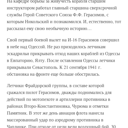
На кафедре борьбы за живучесть корабля старшим
инструктором работал главный старшина сверхсрочной
службы Герой Советского Союза Ф.Ф. Герасимов, с
которым Никольский и познакомился. И, естественно, тот
рассказал ему свою необычную историю…
Свой первый боевой вылет на И-16 Герасимов совершил
в небе над Одессой. Не раз приходилось летчикам
эскадрильи прикрывать отход наших кораблей из Одессы
в Евпаторию, Ялту. После оставления Одессы летчики
прикрывали Севастополь. К 21 сентября 1941 г.
обстановка на фронте еще больше обострилась.
Летчики Фрайдорской группы, в составе которой
сражался пилот Герасимов, дважды поднимались для
действий по мотопехоте и артиллерии противника в
районах Второ-Константиновка, Чурюма и отметки
Памятник. В этот же день авиация флота нанесла
массированный удар по аэродрому противника в
Чаплинке. При отходе от цели вели воздушный бой. 30