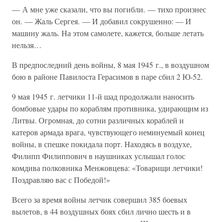
— А мне уже сказали, что вы погибли. — тихо произнес
он. — Жаль Сергея. — И добавил сокрушенно: — И
машину жаль. На этом самолете, кажется, больше летать
нельзя…
В предпоследний день войны, 8 мая 1945 г., в воздушном
бою в районе Павилоста Герасимов в паре сбил 2 Ю-52.
9 мая 1945 г. летчики 11-й шад продолжали наносить
бомбовые удары по кораблям противника, удирающим из
Литвы. Огромная, до сотни различных кораблей и
катеров армада врага, чувствующего неминуемый конец
войны, в спешке покидала порт. Находясь в воздухе,
Филипп Филиппович в наушниках услышал голос
комдива полковника Менжовцева: «Товарищи летчики!
Поздравляю вас с Победой!»
Всего за время войны летчик совершил 385 боевых
вылетов, в 44 воздушных боях сбил лично шесть и в