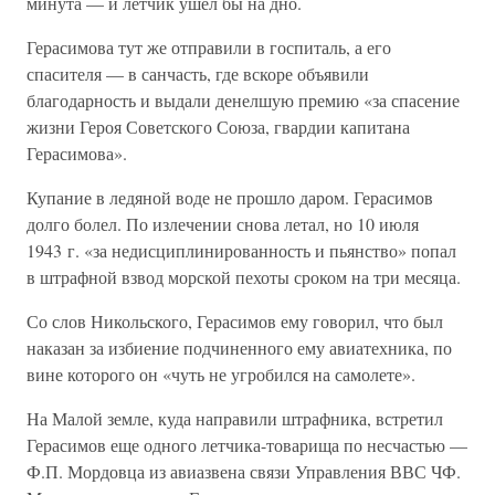
минута — и летчик ушел бы на дно.
Герасимова тут же отправили в госпиталь, а его
спасителя — в санчасть, где вскоре объявили
благодарность и выдали денелшую премию «за спасение
жизни Героя Советского Союза, гвардии капитана
Герасимова».
Купание в ледяной воде не прошло даром. Герасимов
долго болел. По излечении снова летал, но 10 июля
1943 г. «за недисциплинированность и пьянство» попал
в штрафной взвод морской пехоты сроком на три месяца.
Со слов Никольского, Герасимов ему говорил, что был
наказан за избиение подчиненного ему авиатехника, по
вине которого он «чуть не угробился на самолете».
На Малой земле, куда направили штрафника, встретил
Герасимов еще одного летчика-товарища по несчастью —
Ф.П. Мордовца из авиазвена связи Управления ВВС ЧФ.