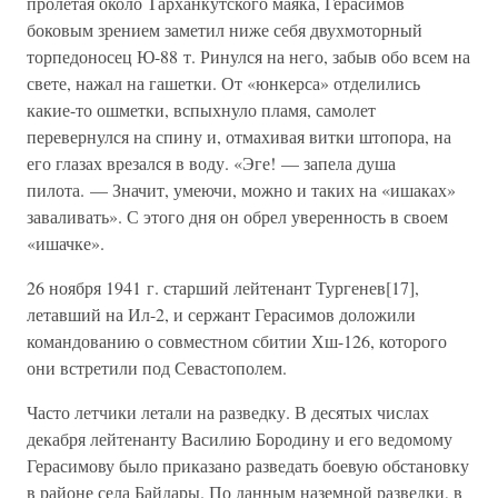
пролетая около Тарханкутского маяка, Герасимов
боковым зрением заметил ниже себя двухмоторный
торпедоносец Ю-88 т. Ринулся на него, забыв обо всем на
свете, нажал на гашетки. От «юнкерса» отделились
какие-то ошметки, вспыхнуло пламя, самолет
перевернулся на спину и, отмахивая витки штопора, на
его глазах врезался в воду. «Эге! — запела душа
пилота. — Значит, умеючи, можно и таких на «ишаках»
заваливать». С этого дня он обрел уверенность в своем
«ишачке».
26 ноября 1941 г. старший лейтенант Тургенев[17],
летавший на Ил-2, и сержант Герасимов доложили
командованию о совместном сбитии Хш-126, которого
они встретили под Севастополем.
Часто летчики летали на разведку. В десятых числах
декабря лейтенанту Василию Бородину и его ведомому
Герасимову было приказано разведать боевую обстановку
в районе села Байдары. По данным наземной разведки, в