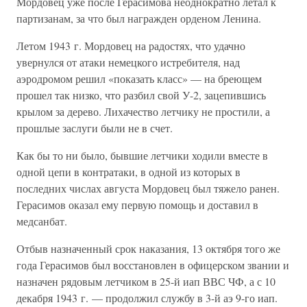
Мордовец уже после Герасимова неоднократно летал к
партизанам, за что был награжден орденом Ленина.
Летом 1943 г. Мордовец на радостях, что удачно
увернулся от атаки немецкого истребителя, над
аэродромом решил «показать класс» — на бреющем
прошел так низко, что разбил свой У-2, зацепившись
крылом за дерево. Лихачество летчику не простили, а
прошлые заслуги были не в счет.
Как бы то ни было, бывшие летчики ходили вместе в
одной цепи в контратаки, в одной из которых в
последних числах августа Мордовец был тяжело ранен.
Герасимов оказал ему первую помощь и доставил в
медсанбат.
Отбыв назначенный срок наказания, 13 октября того же
года Герасимов был восстановлен в офицерском звании и
назначен рядовым летчиком в 25-й иап ВВС ЧФ, а с 10
декабря 1943 г. — продолжил службу в 3-й аэ 9-го иап.