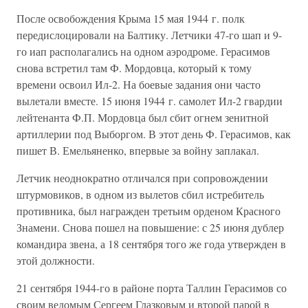
После освобождения Крыма 15 мая 1944 г. полк
передислоцировали на Балтику. Летчики 47-го шап и 9-
го иап располагались на одном аэродроме. Герасимов
снова встретил там Ф. Мордовца, который к тому
времени освоил Ил-2. На боевые задания они часто
вылетали вместе. 15 июня 1944 г. самолет Ил-2 гвардии
лейтенанта Ф.П. Мордовца был сбит огнем зенитной
артиллерии под Выборгом. В этот день Ф. Герасимов, как
пишет В. Емельяненко, впервые за войну заплакал.
Летчик неоднократно отличался при сопровождении
штурмовиков, в одном из вылетов сбил истребитель
противника, был награжден третьим орденом Красного
Знамени. Снова пошел на повышение: с 25 июня дублер
командира звена, а 18 сентября того же года утвержден в
этой должности.
21 сентября 1944-го в районе порта Таллин Герасимов со
своим ведомым Сергеем Глазковым и второй парой в