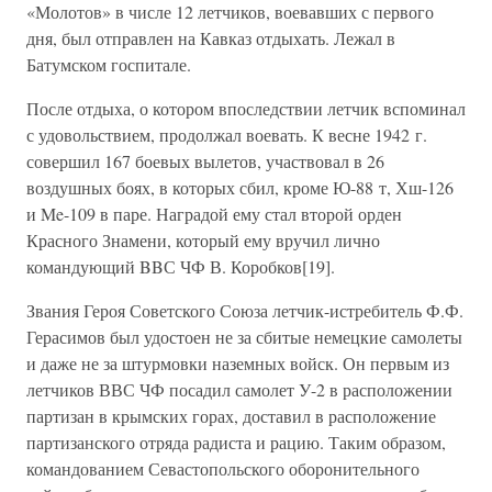
«Молотов» в числе 12 летчиков, воевавших с первого
дня, был отправлен на Кавказ отдыхать. Лежал в
Батумском госпитале.
После отдыха, о котором впоследствии летчик вспоминал
с удовольствием, продолжал воевать. К весне 1942 г.
совершил 167 боевых вылетов, участвовал в 26
воздушных боях, в которых сбил, кроме Ю-88 т, Хш-126
и Me-109 в паре. Наградой ему стал второй орден
Красного Знамени, который ему вручил лично
командующий BBС ЧФ В. Коробков[19].
Звания Героя Советского Союза летчик-истребитель Ф.Ф.
Герасимов был удостоен не за сбитые немецкие самолеты
и даже не за штурмовки наземных войск. Он первым из
летчиков ВВС ЧФ посадил самолет У-2 в расположении
партизан в крымских горах, доставил в расположение
партизанского отряда радиста и рацию. Таким образом,
командованием Севастопольского оборонительного