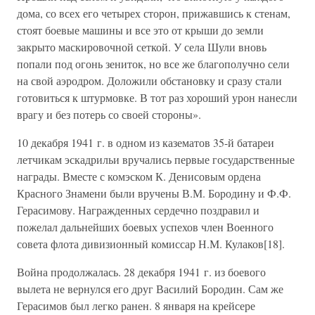
дома, со всех его четырех сторон, прижавшись к стенам,
стоят боевые машины и все это от крыши до земли
закрыто маскировочной сеткой. У села Шули вновь
попали под огонь зениток, но все же благополучно сели
на свой аэродром. Доложили обстановку и сразу стали
готовиться к штурмовке. В тот раз хороший урон нанесли
врагу и без потерь со своей стороны».
10 декабря 1941 г. в одном из казематов 35-й батареи
летчикам эскадрильи вручались первые государственные
награды. Вместе с комэском К. Денисовым ордена
Красного Знамени были вручены В.М. Бородину и Ф.Ф.
Герасимову. Награжденных сердечно поздравил и
пожелал дальнейших боевых успехов член Военного
совета флота дивизионный комиссар Н.М. Кулаков[18].
Война продолжалась. 28 декабря 1941 г. из боевого
вылета не вернулся его друг Василий Бородин. Сам же
Герасимов был легко ранен. 8 января на крейсере