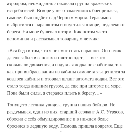
аэродром, неожиданно атаковала группа вражеских
истребителей. Вскоре у него закончились боеприпасы,
самолет был подбит над Черным морем. Герасимов
выбросился с парашютом и опустился в море, недалеко от
берега. На море бушевал шторм. Как потом часто
вспоминал и рассказывал товарищам летчик:
«Вся беда в том, что я не смог снять парашют. Он намок,
да еще я был в сапогах и плотно одет, — все это
сковывало движения, а надувная лодка не сработала, так
как при выбрасывании из кабины самолета я зацепился за
козырек кабины и оторвал шланг автомата лодки. Все это
стало тогда лишним грузом, да еще при шторме на море.
Пока были силы, я старался плыть к берегу…»
Тонущего летчика увидела группа наших бойцов. Не
раздумывая, один из них, старший сержант A.C. Утрясов,
сбросил с себя обмундирование и в нижнем белье
бросился в ледяную воду. Помощь пришла вовремя. Еще