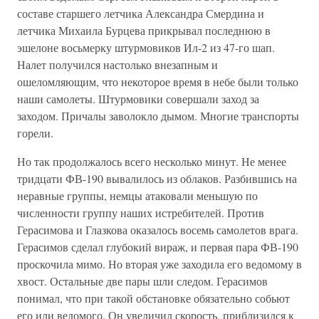
составе старшего летчика Александра Смердина и
летчика Михаила Бурцева прикрывал последнюю в
эшелоне восьмерку штурмовиков Ил-2 из 47-го шап.
Налет получился настолько внезапным и
ошеломляющим, что некоторое время в небе были только
наши самолеты. Штурмовики совершали заход за
заходом. Причалы заволокло дымом. Многие транспорты
горели.
Но так продолжалось всего несколько минут. Не менее
тридцати ФВ-190 вывалилось из облаков. Разбившись на
неравные группы, немцы атаковали меньшую по
численности группу наших истребителей. Против
Герасимова и Глазкова оказалось восемь самолетов врага.
Герасимов сделал глубокий вираж, и первая пара ФВ-190
проскочила мимо. Но вторая уже заходила его ведомому в
хвост. Остальные две пары шли следом. Герасимов
понимал, что при такой обстановке обязательно собьют
его или ведомого. Он увеличил скорость, приблизился к