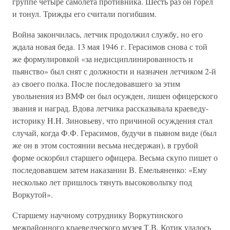
группе четыре самолета противника. Шесть раз он горел
и тонул. Трижды его считали погибшим.
Война закончилась, летчик продолжил службу, но его
ждала новая беда. 13 мая 1946 г. Герасимов снова с той
же формулировкой «за недисциплинированность и
пьянство» был снят с должности и назначен летчиком 2-й
аэ своего полка. После последовавшего за этим
увольнения из ВМФ он был осужден, лишен офицерского
звания и наград. Вдова летчика рассказывала краеведу-
историку H.H. Зиновьеву, что причиной осуждения стал
случай, когда Ф.Ф. Герасимов, будучи в пьяном виде (был
же он в этом состоянии весьма несдержан), в грубой
форме оскорбил старшего офицера. Весьма скупо пишет о
последовавшем затем наказании В. Емельяненко: «Ему
несколько лет пришлось тянуть высоковольтку под
Воркутой».
Старшему научному сотруднику Воркутинского
межрайонного краеведческого музея Т.В. Котик удалось