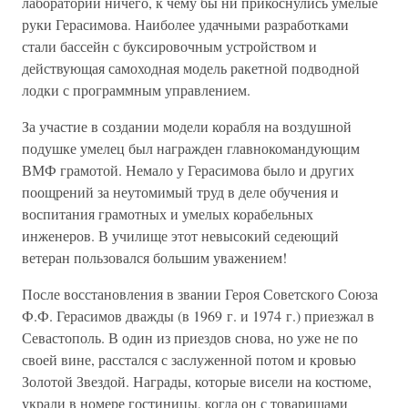
лаборатории ничего, к чему бы ни прикоснулись умелые
руки Герасимова. Наиболее удачными разработками
стали бассейн с буксировочным устройством и
действующая самоходная модель ракетной подводной
лодки с программным управлением.
За участие в создании модели корабля на воздушной
подушке умелец был награжден главнокомандующим
ВМФ грамотой. Немало у Герасимова было и других
поощрений за неутомимый труд в деле обучения и
воспитания грамотных и умелых корабельных
инженеров. В училище этот невысокий седеющий
ветеран пользовался большим уважением!
После восстановления в звании Героя Советского Союза
Ф.Ф. Герасимов дважды (в 1969 г. и 1974 г.) приезжал в
Севастополь. В один из приездов снова, но уже не по
своей вине, расстался с заслуженной потом и кровью
Золотой Звездой. Награды, которые висели на костюме,
украли в номере гостиницы, когда он с товарищами