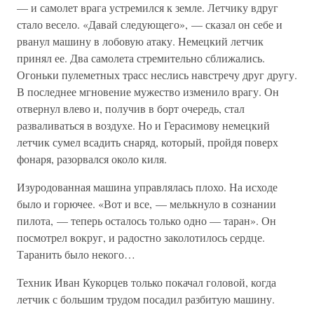
— и самолет врага устремился к земле. Летчику вдруг
стало весело. «Давай следующего», — сказал он себе и
рванул машину в лобовую атаку. Немецкий летчик
принял ее. Два самолета стремительно сближались.
Огоньки пулеметных трасс неслись навстречу друг другу.
В последнее мгновение мужество изменило врагу. Он
отвернул влево и, получив в борт очередь, стал
разваливаться в воздухе. Но и Герасимову немецкий
летчик сумел всадить снаряд, который, пройдя поверх
фонаря, разорвался около киля.
Изуродованная машина управлялась плохо. На исходе
было и горючее. «Вот и все, — мелькнуло в сознании
пилота, — теперь осталось только одно — таран». Он
посмотрел вокруг, и радостно заколотилось сердце.
Таранить было некого…
Техник Иван Кукорцев только покачал головой, когда
летчик с большим трудом посадил разбитую машину.