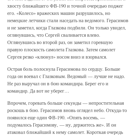
хвосту ближайшего ФВ-190 и точной очередью поджег
его. «Колесо» вражеских машин разрушилось, но
немецкие летчики стали наседать на ведомого. Герасимов
и не заметил, когда Глазкова подбили. Он только увидел,
оглянувшись, что Сергей сваливается влево.
Оглянувшись во второй раз, он заметил горевшую
правую плоскость самолета Глазкова. Затем самолет
Сергея резко «клюнул» носом вниз и взорвался.
Острая боль полоснула Герасимова по сердцу. Больше
года он воевал с Глазковым. Ведомый — лучше не надо.
Не раз выручал он в бою командира. Берег его и
командир. Да вот не уберег…
Впрочем, горевать больше секунды — непростительная
роскошь в бою. Герасимов вновь оглядел небо. Откуда-то
появился еще один ФВ-190. «Опять восемь, —
подумалось Герасимову, — ну, держитесь же». И он
атаковал ближайший к нему самолет. Короткая очередь