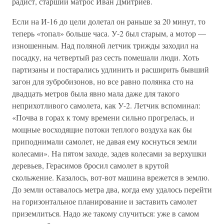
радист, старший матрос Иван Дмитриев.
Если на И-16 до цели долетал он раньше за 20 минут, то
теперь «топал» больше часа. У-2 был старым, а мотор —
изношенным. Над поляной летчик трижды заходил на
посадку, на четвертый раз сесть помешали люди. Хоть
партизаны и постарались удлинить и расширить бывший
загон для зубробизонов, но все равно полянка сто на
двадцать метров была явно мала даже для такого
неприхотливого самолета, как У-2. Летчик вспоминал:
«Почва в горах к тому времени сильно прогрелась, и
мощные восходящие потоки теплого воздуха как бы
приподнимали самолет, не давая ему коснуться земли
колесами». На пятом заходе, задев колесами за верхушки
деревьев, Герасимов бросил самолет в крутой
скольжение. Казалось, вот-вот машина врежется в землю.
До земли оставалось метра два, когда ему удалось перейти
на горизонтальное планирование и заставить самолет
приземлиться. Надо же такому случиться: уже в самом