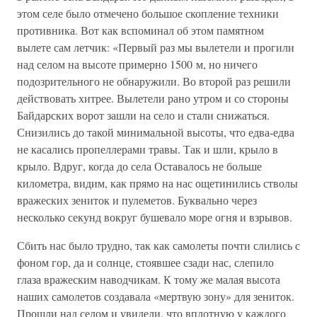
этом селе было отмечено большое скопление техники
противника. Вот как вспоминал об этом памятном
вылете сам летчик: «Первый раз мы вылетели и прогили
над селом на высоте примерно 1500 м, но ничего
подозрительного не обнаружили. Во второй раз решили
действовать хитрее. Вылетели рано утром и со стороны
Байдарских ворот зашли на село и стали снижаться.
Снизились до такой минимальной высоты, что едва-едва
не касались пропеллерами травы. Так и шли, крыло в
крыло. Вдруг, когда до села Оставалось не больше
километра, видим, как прямо на нас ощетинились стволы
вражеских зениток и пулеметов. Буквально через
несколько секунд вокруг бушевало море огня и взрывов.
Сбить нас было трудно, так как самолеты почти слились с
фоном гор, да и солнце, стоявшее сзади нас, слепило
глаза вражеским наводчикам. К тому же малая высота
наших самолетов создавала «мертвую зону» для зениток.
Прошли над селом и увидели, что вплотную у каждого