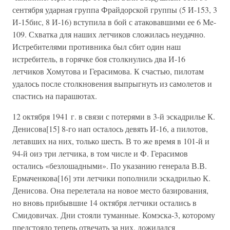
сентября ударная группа Фрайдорской группы (5 И-153, 3
И-15бис, 8 И-16) вступила в бой с атаковавшими ее 6 Me-
109. Схватка для наших летчиков сложилась неудачно.
Истребителями противника был сбит один наш
истребитель, в горячке боя столкнулись два И-16
летчиков Хомутова и Герасимова. К счастью, пилотам
удалось после столкновения выпрыгнуть из самолетов и
спастись на парашютах.
12 октября 1941 г. в связи с потерями в 3-й эскадрилье К.
Денисова[15] 8-го иап осталось девять И-16, а пилотов,
летавших на них, только шесть. В то же время в 101-й и
94-й оиэ три летчика, в том числе и Ф. Герасимов
остались «безлошадными». По указанию генерала В.В.
Ермаченкова[16] эти летчики пополнили эскадрилью К.
Денисова. Она перелетала на новое место базирования,
но вновь прибывшие 14 октября летчики остались в
Смидовичах. Дни стояли туманные. Комэска-3, которому
предстояло теперь отвечать за них, дожидался