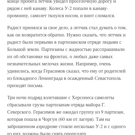
конце пробега летчик увидел проселочную дорогу и
рядом с ней канаву. Колеса У-2 попали в канаву-
промоину, самолет ткнулся носом, и винт сломался.
Радист принялся за свое дело, а летчик стал думать о том,
как он возвратится обратно. Нужно сказать, что летчик и
радист были первыми в партизанском отряде людьми с
Большой земли. Партизаны с жадностью расспрашивали
их об обстановке на фронтах, о любых даже самых
незначительных мелочах жизни. Например, очень
удивились, когда Герасимов сказал, что ему от родителей
из блокадного Ленинграда в осажденный Севастополь
приходят письма.
Три ночи подряд взлетавшие с Херсонеса самолеты
сбрасывали грузы партизанам отряда майора Г.
Северского. Герасимов же ожидал группу из 9 партизан,
которая пошла в Чоргун (60 км от лагеря). Там на
заброшенном аэродроме стояли несколько У-2 и с одного
из них должны были снять пропеллер.