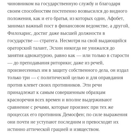
чиновником на государственную службу и благодаря
своим способностям постепенно возвысился до видного
положе­ния, как и его братья, из которых один, Афобет,
занимал важный пост в финансовом ведомстве, а другой,
Филохарис, достиг даже высшей должности в
государстве — стратега. Несмотря на свой выдающийся
ораторский талант, Эсхин никогда не унижался до
занятия адвокатурою, равно как — или только в старости
— до преподавания риторики; даже из речей,
произнесенных им в защиту собственного дела, он издал
только три — с политической целью и для оправдания
против клевет своих противников. Эти речи
принадлежат к самым совершенным образцам
красноречия всех времен и вполне выдерживают
сравнение с речами, которые произнес при тех же
процессах его противник Демосфен; по силе вы­ражения
они почти не уступают последним и превосходят их
истинно аттической грацией и изяществом.