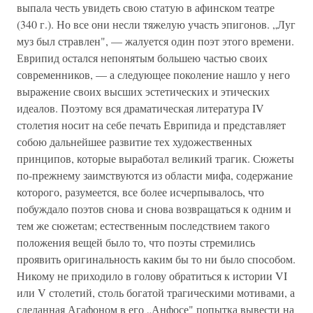
выпала честь увидеть свою статую в афинском театре
(340 г.). Но все они несли тяжелую участь эпигонов. „Луг
муз был стравлен", — жалуется один поэт этого времени.
Еврипид остался непонятым большею частью своих
современников, — а следующее поколение нашло у него
выражение своих высших эстетических и этических
идеалов. Поэтому вся драматическая литература IV
столетия носит на себе печать Еврипида и представляет
собою даль­нейшее развитие тех художественных
принципов, которые выработал великий трагик. Сюжеты
по-прежнему заимству­ются из области мифа, содержание
которого, разумеется, все более исчерпывалось, что
побуждало поэтов снова и снова возвращаться к одним и
тем же сюжетам; естественным по­следствием такого
положения вещей было то, что поэты стремились
проявить оригинальность каким бы то ни было способом.
Никому не приходило в голову обратиться к исто­рии VI
или V столетий, столь богатой трагическими мотива­ми, а
сделанная Агафоном в его „Анфосе" попытка вывести на