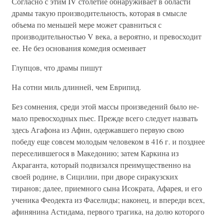
Согласно с этим IV столетие обнаруживает в области
драмы такую производительность, которая в смысле
объема по меньшей мере может сравниться с
производительностью V века, а вероятно, и превосходит
ее. Не без основания ко­медия осмеивает
Глупцов, что драмы пишут
На сотни миль длинней, чем Еврипид.
Без сомнения, среди этой массы произведений было не­
мало превосходных пьес. Прежде всего следует назвать
здесь Агафона из Афин, одержавшего первую свою
победу еще совсем молодым человеком в 416 г. и позднее
пересе­лившегося в Македонию; затем Каркина из
Акраганта, кото­рый подвизался преимущественно на
своей родине, в Сици­лии, при дворе сиракузских
тиранов; далее, приемного сына Исократа, Афарея, и его
ученика Феодекта из Фаселиды; на­конец, и впереди всех,
афинянина Астидама, первого траги­ка, на долю которого