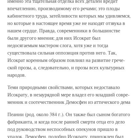
именно эта тщательная отделка всех деталей вредит
впечат­лению, производимому его речами; это плоды
кабинетного труда, затейливости которых мы удивляемся,
но которые в настоящее время уже не находят отзвука в
нашем сердце. Правда, современники в большинстве
были другого мнения; для них Исократ был
недосягаемым мастером слога, хотя уже и тогда
существовала сильная оппозиция против него. Так,
Исократ коренным образом повлиял на развитие грече­
ской прозы, а, следовательно, и прозы всех культурных
на­родов.
Теми природными свойствами, которых недоставало
Исократу, в незаурядной мере владел его младший совре­
менник и соотечественник Демосфен из аттического дема
Пеании (род. около 384 г.). Он также был сыном богатого
фабриканта, и когда после ранней смерти отца его дело
под руководством неспособных опекунов пришло в
упадок, Де­мосфен, подобно Исократу, принужден был