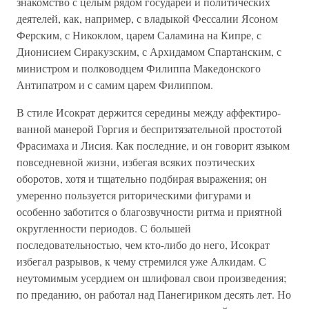
знакомство с целым рядом государей и по­литических
деятелей, как, например, с владыкой Фессалии Ясоном
Ферским, с Никоклом, царем Саламина на Кипре, с
Дионисием Сиракузским, с Архидамом Спартанским, с
ми­нистром и полководцем Филиппа Македонского
Антипатром и с самим царем Филиппом.
В стиле Исократ держится середины между аффектиро­
ванной манерой Горгия и беспритязательной простотой
Фрасимаха и Лисия. Как последние, и он говорит языком
повседневной жизни, избегая всяких поэтических
оборотов, хотя и тщательно подбирая выражения; он
умеренно пользу­ется риторическими фигурами и
особенно заботится о благо­звучности ритма и приятной
округленности периодов. С большей
последовательностью, чем кто-либо до него, Исо­крат
избегал разрывов, к чему стремился уже Алкидам. С
неутомимым усердием он шлифовал свои произведения;
по преданию, он работал над Панегириком десять лет. Но