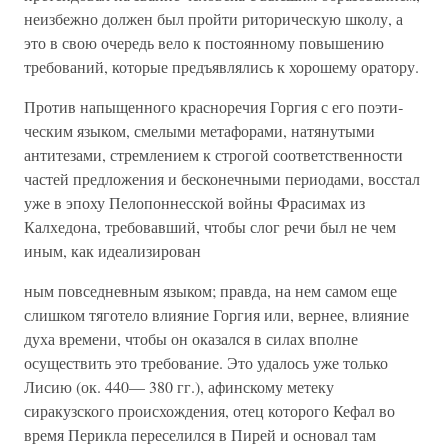
неизбежно должен был пройти риторическую школу, а
это в свою очередь вело к постоянному повышению
требований, которые предъявля­лись к хорошему оратору.
Против напыщенного красноречия Горгия с его поэти­
ческим языком, смелыми метафорами, натянутыми
антите­зами, стремлением к строгой соответственности
частей пред­ложения и бесконечными периодами, восстал
уже в эпоху Пелопоннесской войны Фрасимах из
Калхедона, требовав­ший, чтобы слог речи был не чем
иным, как идеализирован­
ным повседневным языком; правда, на нем самом еще
слиш­ком тяготело влияние Горгия или, вернее, влияние
духа вре­мени, чтобы он оказался в силах вполне
осуществить это требование. Это удалось уже только
Лисию (ок. 440— 380 гг.), афинскому метеку
сиракузского происхождения, отец которого Кефал во
время Перикла переселился в Пирей и основал там