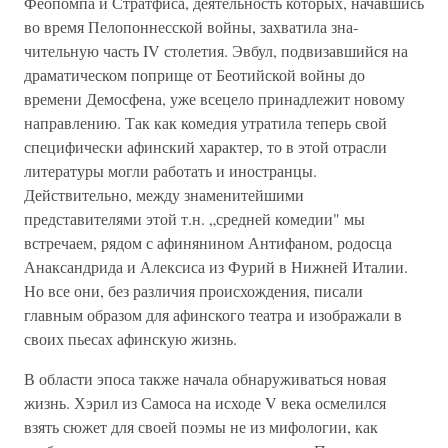
Феопомпа и Стратфиса, деятельность которых, начавшись
во время Пелопоннесской войны, захватила зна­
чительную часть IV столетия. Эвбул, подвизавшийся на
дра­матическом поприще от Беотийской войны до
времени Де­мосфена, уже всецело принадлежит новому
направлению. Так как комедия утратила теперь свой
специфически афин­ский характер, то в этой отрасли
литературы могли работать и иностранцы.
Действительно, между знаменитейшими
представителями этой т.н. „средней комедии" мы
встречаем, рядом с афинянином Антифаном, родосца
Анаксандрида и Алексиса из Фурий в Нижней Италии.
Но все они, без раз­личия происхождения, писали
главным образом для афин­ского театра и изображали в
своих пьесах афинскую жизнь.
В области эпоса также начала обнаруживаться новая
жизнь. Хэрил из Самоса на исходе V века осмелился
взять сюжет для своей поэмы не из мифологии, как