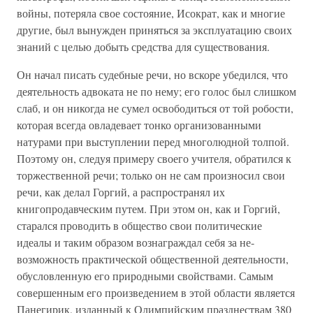
войны, потеряла свое состояние, Исократ, как и многие
другие, был вынужден приняться за эксплуатацию своих
знаний с целью добыть средства для существования.
Он начал писать судебные речи, но вскоре убедился, что
деятельность адвоката не по нему; его голос был слишком
слаб, и он никогда не сумел освободиться от той робости,
которая всегда овладевает тонко организованными
натурами при выступлении перед многолюдной толпой.
Поэтому он, следуя примеру своего учителя, обратился к
торжественной речи; только он не сам произносил свои
речи, как делал Гор­гий, а распространял их
книгопродавческим путем. При этом он, как и Горгий,
старался проводить в общество свои поли­тические
идеалы и таким образом вознаграждал себя за не­
возможность практической общественной деятельности,
обусловленную его природными свойствами. Самым
совер­шенным его произведением в этой области является
Панеги­рик, изданный к Олимпийским празднествам 380