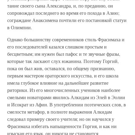
тание своего сына Александра, и, по преданию, он
сопрово­ждал последнего во время его похода в Азию;
сограждане Анаксимена почтили его постановкой статуи
в Олимпии.
Однако большинству современников стиль Фрасимаха и
его последователей казался слишком простым и
бесцветным; им нужен был пафос и те звучные фразы,
которые так лас­кают слух южанина. Поэтому Горгий,
пока он был жив, ос­тавался, по общему признанию,
первым мастером оратор­ского искусства, и его школа
имела глубокое влияние на дальнейшее развитие
риторики. Из его многочисленных учеников наиболее
смелыми новаторами явились Алкидам из Элей в Эолии
и Исократ из Афин. В употреблении поэти­ческих слов, в
смелости метафор, в полноте выражения Ал­кидам
следовал примеру своего учителя; но он научился у
Фрасимаха избегать напыщенности Горгия, и как ни
изыскан его язык, он никогда не становится