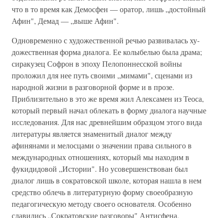
что в то время как Демосфен — оратор, лишь „достойный
Афин", Демад — „выше Афин".
Одновременно с художественной речью развивалась ху­
дожественная форма диалога. Ее колыбелью была драма;
сиракузец Софрон в эпоху Пелопоннесской войны
проложил для нее путь своими „мимами", сценами из
народной жизни в разговорной форме и в прозе.
Приблизительно в это же время жил Алексамен из Теоса,
который первый начал обле­кать в форму диалога научные
исследования. Для нас древ­нейшим образцом этого вида
литературы является знамени­тый диалог между
афинянами и мелосцами о значении права сильного в
международных отношениях, который мы нахо­дим в
фукидидовой „Истории". Но усовершенствован был
диалог лишь в сократовской школе, которая нашла в нем
средство облечь в литературную форму своеобразную
педа­гогическую методу своего основателя. Особенно
славились „Сократовские разговоры" Антисфена,