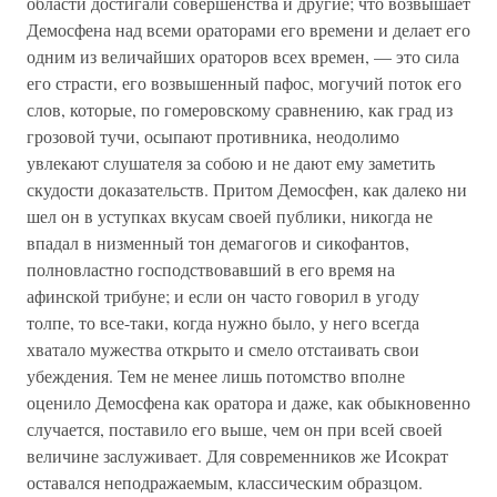
области достига­ли совершенства и другие; что возвышает
Демосфена над всеми ораторами его времени и делает его
одним из вели­чайших ораторов всех времен, — это сила
его страсти, его возвышенный пафос, могучий поток его
слов, которые, по гомеровскому сравнению, как град из
грозовой тучи, осыпа­ют противника, неодолимо
увлекают слушателя за собою и не дают ему заметить
скудости доказательств. Притом Де­мосфен, как далеко ни
шел он в уступках вкусам своей пуб­лики, никогда не
впадал в низменный тон демагогов и сико­фантов,
полновластно господствовавший в его время на
афинской трибуне; и если он часто говорил в угоду
толпе, то все-таки, когда нужно было, у него всегда
хватало мужества открыто и смело отстаивать свои
убеждения. Тем не менее лишь потомство вполне
оценило Демосфена как оратора и даже, как обыкновенно
случается, поставило его выше, чем он при всей своей
величине заслуживает. Для современни­ков же Исократ
оставался неподражаемым, классическим образцом.