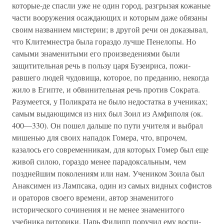
которые-де спасли уже не один город, разгрызая кожаные
части вооружения осаждающих и которым даже обязаны
своим названием мистерии; в другой речи он доказывал,
что Клитемнестра была гораздо лучше Пенелопы. Но
самыми знаменитыми его произведениями были
защитительная речь в пользу царя Бузеириса, пожи­
равшего людей чудовища, которое, по преданию, некогда
жило в Египте, и обвинительная речь против Сократа.
Разу­меется, у Поликрата не было недостатка в учениках;
самым выдающимся из них был Зоил из Амфиполя (ок.
400—330). Он пошел дальше по пути учителя и выбрал
мишенью для своих нападок Гомера, что, впрочем,
казалось его современ­никам, для которых Гомер был еще
живой силою, гораздо менее парадоксальным, чем
позднейшим поколениям или нам. Учеником Зоила был
Анаксимен из Лампсака, один из самых видных софистов
и ораторов своего времени, автор знаменитого
исторического сочинения и не менее знамени­того
учебника риторики. Царь Филипп поручил ему воспи­