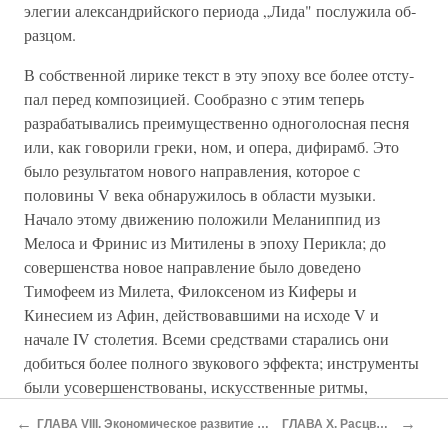
элегии александрийского периода „Лида" послужила об­
разцом.
В собственной лирике текст в эту эпоху все более отсту­
пал перед композицией. Сообразно с этим теперь
разрабаты­вались преимущественно одноголосная песня
или, как гово­рили греки, ном, и опера, дифирамб. Это
было результатом нового направления, которое с
половины V века обнаружи­лось в области музыки.
Начало этому движению положили Меланиппид из
Мелоса и Фринис из Митилены в эпоху Перикла; до
совершенства новое направление было доведено
Тимофеем из Милета, Филоксеном из Киферы и
Кинесием из Афин, действовавшими на исходе V и
начале IV столетия. Всеми средствами старались они
добиться более полного зву­кового эффекта; инструменты
были усовершенствованы, ис­кусственные ритмы,
излюбленные Пиндаром и его современ­никами, были
←
→
ГЛАВА VIII. Экономическое развитие со времени Пелопоннесской войны
ГЛАВА Χ. Расцвет греческой науки
отброшены, как стеснительные узы, и заменены более