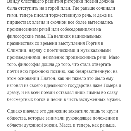
Ввиду блестящего развития риторики поэзия должна
была отступить на второй план. Где раньше сочиняли
гимн, теперь писали торжественную речь, и даже на
пиршествах элегия и сколион все более вытеснялись
произнесением ре­чей или собеседованиями на
философские темы. На великих национальных
празднествах со времени выступления Горгия в
Олимпии, наряду с поэтическими и музыкальными
произ­ведениями, неизменно произносились речи. Мало
того, фи­лософия дошла до того, что стала отвергать
почти всю преж­нюю поэзию, как безнравственную; на
этом основании Пла­тон, как ни тяжело это было ему,
изгонял из своего идеаль­ного государства даже Гомера и
драму, и из всей поэзии ос­тавлял лишь гимны во славу
бессмертных богов и песни в честь заслуженных мужей.
Однако вначале это движение захватило лишь те круги
общества, которые занимали руководящее положение в
об­ласти духовной жизни. Масса и теперь, как раньше,