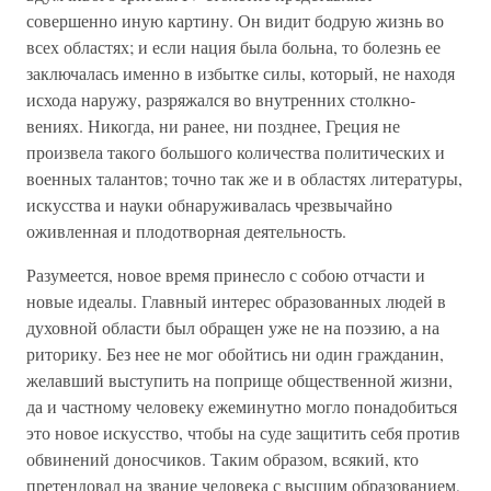
совершенно иную картину. Он видит бод­рую жизнь во
всех областях; и если нация была больна, то болезнь ее
заключалась именно в избытке силы, который, не находя
исхода наружу, разряжался во внутренних столкно­
вениях. Никогда, ни ранее, ни позднее, Греция не
произвела такого большого количества политических и
военных талан­тов; точно так же и в областях литературы,
искусства и нау­ки обнаруживалась чрезвычайно
оживленная и плодотворная деятельность.
Разумеется, новое время принесло с собою отчасти и
новые идеалы. Главный интерес образованных людей в
ду­ховной области был обращен уже не на поэзию, а на
ритори­ку. Без нее не мог обойтись ни один гражданин,
желавший выступить на поприще общественной жизни,
да и частному человеку ежеминутно могло понадобиться
это новое искус­ство, чтобы на суде защитить себя против
обвинений донос­чиков. Таким образом, всякий, кто
претендовал на звание человека с высшим образованием,