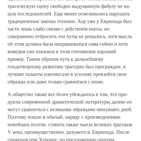
трагическую сцену свободно выдуманную фабулу не на­
шла последователей. Еще менее осмеливались нарушать
традиционные законы техники. Хор уже у Еврипида был
часто лишь слабо связан с действием пьесы; но
совершенно отбросить эти путы не решались, хотя мысль
об этом должна была напрашиваться сама собою и хотя
комедия уже показа­ла в этом отношении хороший
пример. Таким образом путь к дальнейшему
плодотворному развитию трагедии был пре­гражден, и
лучшие таланты изнемогали в усилиях превзойти свои
образцы или даже только сравняться с ними.
А общество также все более убеждалось в том, что про­
дукты современной драматической литературы далеко не
могут сравниться с великими образцами минувших дней.
Поэтому вошло в обычай, наряду с произведениями
новей­ших поэтов, ставить также пьесы великих трагиков
V века, преимущественно, разумеется, Еврипида. После
сражения при Херонее, по предложению оратора