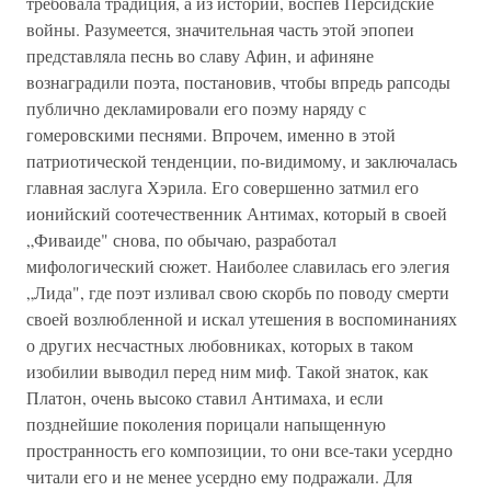
требовала тра­диция, а из истории, воспев Персидские
войны. Разумеется, значительная часть этой эпопеи
представляла песнь во славу Афин, и афиняне
вознаградили поэта, постановив, чтобы впредь рапсоды
публично декламировали его поэму наряду с
гомеровскими песнями. Впрочем, именно в этой
патриотиче­ской тенденции, по-видимому, и заключалась
главная заслуга Хэрила. Его совершенно затмил его
ионийский соотечествен­ник Антимах, который в своей
„Фиваиде" снова, по обычаю, разработал
мифологический сюжет. Наиболее славилась его элегия
„Лида", где поэт изливал свою скорбь по поводу смер­ти
своей возлюбленной и искал утешения в воспоминаниях
о других несчастных любовниках, которых в таком
изобилии выводил перед ним миф. Такой знаток, как
Платон, очень вы­соко ставил Антимаха, и если
позднейшие поколения порица­ли напыщенную
пространность его композиции, то они все-таки усердно
читали его и не менее усердно ему подражали. Для