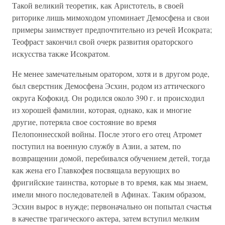
Такой великий теоретик, как Аристотель, в своей
риторике лишь мимоходом упоминает Демосфена и свои
примеры заимствует предпочтительно из речей Исократа;
Теофраст закончил свой очерк развития ораторского
искус­ства также Исократом.
Не менее замечательным оратором, хотя и в другом ро­де,
был сверстник Демосфена Эсхин, родом из аттического
округа Кофокид. Он родился около 390 г. и происходил
из хорошей фамилии, которая, однако, как и многие
другие, потеряла свое состояние во время
Пелопоннесской войны. После этого его отец Атромет
поступил на военную службу в Азии, а затем, по
возвращении домой, перебивался обуче­нием детей, тогда
как жена его Главкофея посвящала ве­рующих во
фригийские таинства, которые в то время, как мы знаем,
имели много последователей в Афинах. Таким обра­зом,
Эсхин вырос в нужде; первоначально он попытал сча­стья
в качестве трагического актера, затем вступил мелким