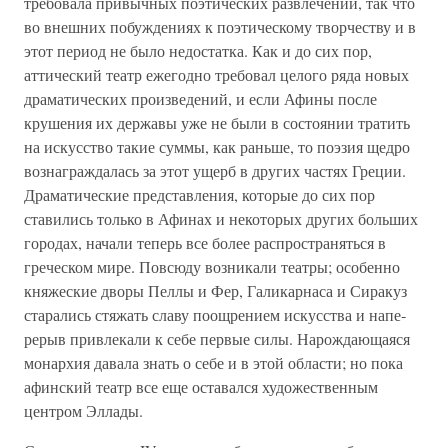
требова­ла привычных поэтических развлечений, так что
во внешних побуждениях к поэтическому творчеству и в
этот период не было недостатка. Как и до сих пор,
аттический театр еже­годно требовал целого ряда новых
драматических произве­дений, и если Афины после
крушения их державы уже не были в состоянии тратить
на искусство такие суммы, как раньше, то поэзия щедро
вознаграждалась за этот ущерб в других частях Греции.
Драматические представления, кото­рые до сих пор
ставились только в Афинах и некоторых дру­гих больших
городах, начали теперь все более распростра­няться в
греческом мире. Повсюду возникали театры; осо­бенно
княжеские дворы Пеллы и Фер, Галикарнаса и Сира­куз
старались стяжать славу поощрением искусства и напе­
рерыв привлекали к себе первые силы. Нарождающаяся
мо­нархия давала знать о себе и в этой области; но пока
афин­ский театр все еще оставался художественным
центром Эл­лады.