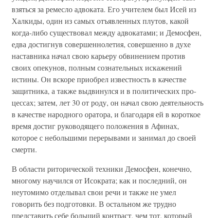
взяться за ре­месло адвоката. Его учителем был Исей из
Халкиды, один из самых отъявленных плутов, какой
когда-либо существовал между адвокатами; и Демосфен,
едва достигнув совершен­нолетия, совершенно в духе
наставника начал свою карьеру обвинением против
своих опекунов, полным сознательных искажений
истины. Он вскоре приобрел известность в каче­стве
защитника, а также выдвинулся и в политических про­
цессах; затем, лет 30 от роду, он начал свою деятельность
в качестве народного оратора, и благодаря ей в короткое
вре­мя достиг руководящего положения в Афинах,
которое с не­большими перерывами и занимал до своей
смерти.
В области риторической техники Демосфен, конечно,
многому научился от Исократа; как и последний, он
неуто­мимо отделывал свои речи и также не умел
говорить без подготовки. В остальном же трудно
представить себе боль­ший контраст, чем тот, который