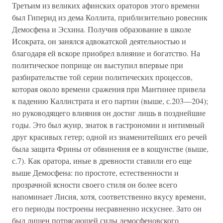
Третьим из великих афинских ораторов этого времени
был Гиперид из дема Коллита, приблизительно ровесник
Демосфена и Эсхина. Получив образование в школе
Исокра­та, он занялся адвокатской деятельностью и
благодаря ей вскоре приобрел влияние и богатство. На
политическое по­прище он выступил впервые при
разбирательстве той серии политических процессов,
которая около времени сражения при Мантинее привела
к падению Каллистрата и его партии (выше, с.203—204);
но руководящего влияния он достиг лишь в позднейшие
годы. Это был жуир, знаток в гастроно­мии и интимный
друг красивых гетер; одной из знамени­тейших его речей
была защита Фрины от обвинения ее в ко­щунстве (выше,
с.7). Как оратора, иные в древности ставили его еще
выше Демосфена: по простоте, естественности и
прозрачной ясности своего стиля он более всего
напоминает Лисия, хотя, соответственно вкусу времени,
его периоды по­строены несравненно искуснее. Зато он
был лишен потря­сающей силы демосфеновского