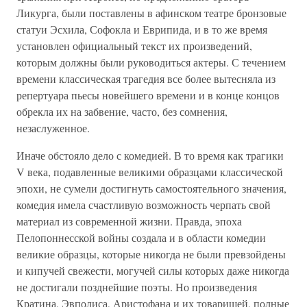
Ликурга, были по­ставлены в афинском театре бронзовые
статуи Эсхила, Со­фокла и Еврипида, и в то же время
установлен официальный текст их произведений,
которым должны были руководиться актеры. С течением
времени классическая трагедия все бо­лее вытесняла из
репертуара пьесы новейшего времени и в конце концов
обрекла их на забвение, часто, без сомнения,
незаслуженное.
Иначе обстояло дело с комедией. В то время как трагики
V века, подавленные великими образцами классической
эпо­хи, не сумели достигнуть самостоятельного значения,
коме­дия имела счастливую возможность черпать свой
материал из современной жизни. Правда, эпоха
Пелопоннесской вой­ны создала и в области комедии
великие образцы, которые никогда не были превзойдены
и кипучей свежести, могучей силы которых даже никогда
не достигали позднейшие по­эты. Но произведения
Кратина, Эвполиса, Аристофана и их товарищей, полные