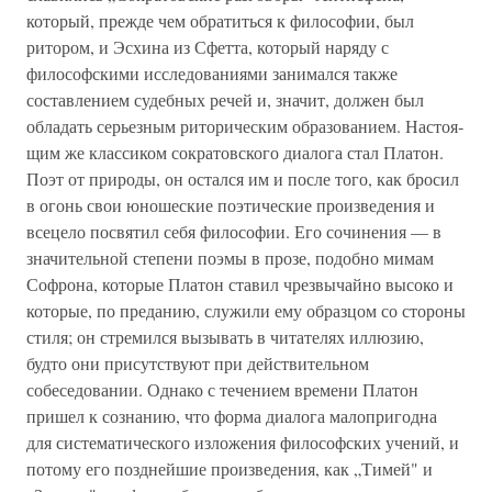
который, прежде чем обратиться к философии, был
ритором, и Эсхина из Сфетта, который наряду с
философскими исследованиями занимался также
составлением судебных речей и, значит, должен был
обладать серьезным риторическим образованием. Настоя­
щим же классиком сократовского диалога стал Платон.
Поэт от природы, он остался им и после того, как бросил
в огонь свои юношеские поэтические произведения и
всецело посвя­тил себя философии. Его сочинения — в
значительной сте­пени поэмы в прозе, подобно мимам
Софрона, которые Пла­тон ставил чрезвычайно высоко и
которые, по преданию, служили ему образцом со стороны
стиля; он стремился вы­зывать в читателях иллюзию,
будто они присутствуют при действительном
собеседовании. Однако с течением времени Платон
пришел к сознанию, что форма диалога малопригод­на
для систематического изложения философских учений, и
потому его позднейшие произведения, как „Тимей" и