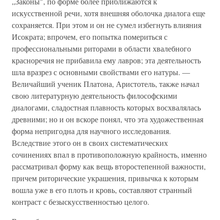
„Зако­ны", по форме более приближаются к
искусственной речи, хотя внешняя оболочка диалога еще
сохраняется. При этом и он не сумел избегнуть влияния
Исократа; впрочем, его по­пытка помериться с
профессиональными риторами в области хвалебного
красноречия не прибавила ему лавров; эта дея­тельность
шла вразрез с основными свойствами его натуры. —
Величайший ученик Платона, Аристотель, также начал
свою литературную деятельность философскими
диалогами, сладостная плавность которых восхвалялась
древними; но и он вскоре понял, что эта художественная
форма непригодна для научного исследования.
Вследствие этого он в своих систематических
сочинениях впал в противоположную крайность, именно
рассматривал форму как вещь второсте­пенной важности,
причем риторические украшения, привыч­ка к которым
вошла уже в его плоть и кровь, составляют странный
контраст с безыскусственностью целого.