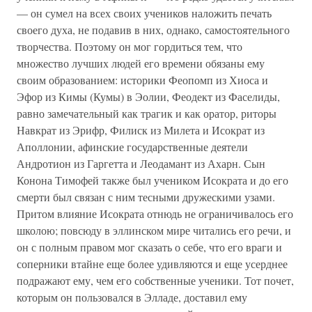
— он су­мел на всех своих учеников наложить печать
своего духа, не подавив в них, однако, самостоятельного
творчества. Поэто­му он мог гордиться тем, что
множество лучших людей его времени обязаны ему
своим образованием: историки Феопомп из Хиоса и
Эфор из Кимы (Кумы) в Эолии, Феодект из Фаселиды,
равно замечательный как трагик и как оратор, риторы
Навкрат из Эрифр, Филиск из Милета и Исократ из
Аполлонии, афинские государственные деятели
Андротион из Гаргетта и Леодамант из Ахарн. Сын
Конона Тимофей также был учеником Исократа и до его
смерти был связан с ним тесными дружескими узами.
Притом влияние Исократа отнюдь не ограничивалось его
школою; повсюду в эллин­ском мире читались его речи, и
он с полным правом мог ска­зать о себе, что его враги и
соперники втайне еще более удивляются и еще усерднее
подражают ему, чем его собст­венные ученики. Тот почет,
которым он пользовался в Элла­де, доставил ему