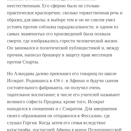
неестественным. Его сферою было не столько
практическое красноречие, сколько торжественная речь и
образец для школы; в выборе тем и он не совсем умел
устоять против соблазна парадоксальности, и одним из
самых знаменитых его произведений была похвала
смерти, где изображались горести человеческой жизни.
Он занимался и политической публицистикой и, между
прочим, написал брошюру в защиту прав мессенцев
против Спарты.
Но Алкидама далеко превзошел его товарищ по школе
Исократ. Родившись в 436 г. в Афинах и будучи сыном
со­стоятельного фабриканта, он получил очень
тщательное воспитание; в числе его учителей называют
великого софис­та Продика; кроме того, Исократ
находился в сношениях и с Сократом. Для завершения
своего образования он отправил­ся в Фессалию, где
слушал Горгия. Когда затем его семья вследствие
катастрофы, постигшей Афины в конце Пело­поннесской