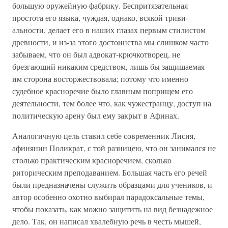
большую оружейную фабрику. Беспритяза­тельная
простота его языка, чуждая, однако, всякой триви­
альности, делает его в наших глазах первым стилистом
древности, и из-за этого достоинства мы слишком часто
за­бываем, что он был адвокат-крючкотворец, не
брезгающий никаким средством, лишь бы защищаемая
им сторона вос­торжествовала; потому что именно
судебное красноречие было главным поприщем его
деятельности, тем более что, как чужестранцу, доступ на
политическую арену был ему закрыт в Афинах.
Аналогичную цель ставил себе современник Лисия,
афинянин Поликрат, с той разницею, что он занимался не
столько практическим красноречием, сколько
риторическим преподаванием. Большая часть его речей
были предназначе­ны служить образцами для учеников, и
автор особенно охот­но выбирал парадоксальные темы,
чтобы показать, как мож­но защитить на вид безнадежное
дело. Так, он написал хва­лебную речь в честь мышей,