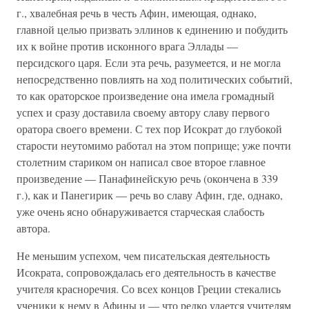
г., хвалеб­ная речь в честь Афин, имеющая, однако,
главной целью призвать эллинов к единению и побудить
их к войне против исконного врага Эллады —
персидского царя. Если эта речь, разумеется, и не могла
непосредственно повлиять на ход по­литических событий,
то как ораторское произведение она имела громадный
успех и сразу доставила своему автору славу первого
оратора своего времени. С тех пор Исократ до глубокой
старости неутомимо работал на этом поприще; уже почти
столетним стариком он написал свое второе главное
произведение — Панафинейскую речь (окончена в 339
г.), как и Панегирик — речь во славу Афин, где, однако,
уже очень ясно обнаруживается старческая слабость
автора.
Не меньшим успехом, чем писательская деятельность
Исократа, сопровождалась его деятельность в качестве
учи­теля красноречия. Со всех концов Греции стекались
ученики к нему в Афины и — что редко удается учителям