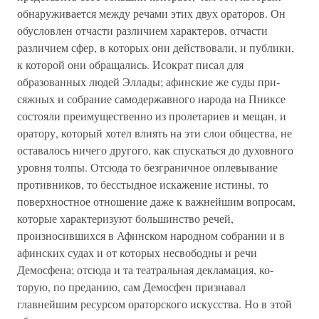
обнаруживается между ре­чами этих двух ораторов. Он
обусловлен отчасти различием характеров, отчасти
различием сфер, в которых они действо­вали, и публики,
к которой они обращались. Исократ писал для
образованных людей Эллады; афинские же суды при­
сяжных и собрание самодержавного народа на Пниксе
со­стояли преимущественно из пролетариев и мещан, и
орато­ру, который хотел влиять на эти слои общества, не
остава­лось ничего другого, как спускаться до духовного
уровня толпы. Отсюда то безграничное оплевывание
противников, то бесстыдное искажение истины, то
поверхностное отно­шение даже к важнейшим вопросам,
которые характеризуют большинство речей,
произносившихся в Афинском народ­ном собрании и в
афинских судах и от которых несвободны и речи
Демосфена; отсюда и та театральная декламация, ко­
торую, по преданию, сам Демосфен признавал
главнейшим ресурсом ораторского искусства. Но в этой