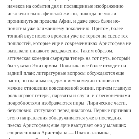
намеков на события дня и посвященные изображению
исключительно афинской жизни, никогда не могли
проникнуть за пределы Афин, и даже здесь были не­
понятны уже ближайшему поколению. Притом, более
тон­кий вкус нового времени уже не терпел на сцене тех
пошло­стей, которые еще в современниках Аристофана не
вызыва­ли никакого раздражения. Таким образом,
аттическая коме­дия свернула теперь на тот путь, который
был указан Эпихармом. Политика все более отходит на
задний план; лите­ратурные вопросы обсуждаются еще
часто, но главным со­держанием комедии становятся
мелкие отношения повсе­дневной жизни, причем главную
роль играют гетеры, пара­зиты и слуги, и с бесконечными
подробностями изобража­ются пиры. Лирические части,
безусловно, отступают перед диалогом. Первые признаки
этого направления обнаружи­ваются уже в последних
пьесах Аристофана; еще ярче вы­ступает оно у младших
современников Аристофана — Пла­тона-комика,