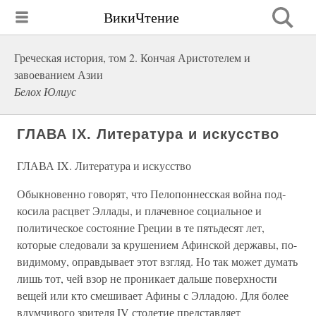
ВикиЧтение
Греческая история, том 2. Кончая Аристотелем и
завоеванием Азии
Белох Юлиус
ГЛАВА IX. Литература и искусство
ГЛАВА IX. Литература и искусство
Обыкновенно говорят, что Пелопоннесская война под­
косила расцвет Эллады, и плачевное социальное и
политиче­ское состояние Греции в те пятьдесят лет,
которые следова­ли за крушением Афинской державы, по-
видимому, оправ­дывает этот взгляд. Но так может думать
лишь тот, чей взор не проникает дальше поверхности
вещей или кто смешивает Афины с Элладою. Для более
вдумчивого зрителя IV столе­тие представляет