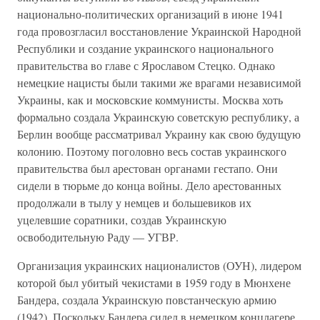
национально-политических организаций в июне 1941
года провозгласил восстановление Украинской Народной
Республики и создание украинского национального
правительства во главе с Ярославом Стецко. Однако
немецкие нацисты были такими же врагами независимой
Украины, как и московские коммунисты. Москва хоть
формально создала Украинскую советскую республику, а
Берлин вообще рассматривал Украину как свою будущую
колонию. Поэтому поголовно весь состав украинского
правительства был арестован органами гестапо. Они
сидели в тюрьме до конца войны. Дело арестованных
продолжали в тылу у немцев и большевиков их
уцелевшие соратники, создав Украинскую
освободительную Раду — УГВР.
Организация украинских националистов (ОУН), лидером
которой был убитый чекистами в 1959 году в Мюнхене
Бандера, создала Украинскую повстанческую армию
(1942). Поскольку Бандера сидел в немецком концлагере,