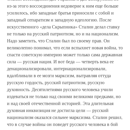
из-за этого воссоединения недоверие к ним еще больше
усилилось, ибо западные братья приносили с собой и
западный сепаратизм и западную идеологию. После
искусственного «дела Скрыпника» Сталин делал ставку
не только на русский патриотизм, но и на национализм.
Надо заметить, что Сталин был по своему прав. Он
великолепно понимал, что если вспыхнет новая война, то
спасти советскую империю может только сама державная
сила — русская нация. И вот беда — четверть века ее
денационализировали, интернационализировали,
вдалбливали в ее мозги марксизм, вытравляя оттуда
русскую гордость, русский патриотизм, русскую
духовность. Десятилетиями русского человека учили
издеваться не только над своими великими предками, но
и над своей отечественной историей. Эта длительная
духовная инквизиция не достигла цели — русский
национализм оказался сильнее марксизма. Сталин решил,
что в случае войны он поведет русского человека в бой