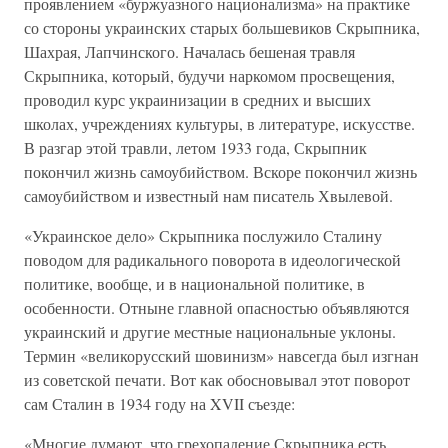
проявлением «буржуазного национализма» на практике
со стороны украинских старых большевиков Скрыпника,
Шахрая, Лапчинского. Началась бешеная травля
Скрыпника, который, будучи наркомом просвещения,
проводил курс украинизации в средних и высших
школах, учреждениях культуры, в литературе, искусстве.
В разгар этой травли, летом 1933 года, Скрыпник
покончил жизнь самоубийством. Вскоре покончил жизнь
самоубийством и известный нам писатель Хвылевой.
«Украинское дело» Скрыпника послужило Сталину
поводом для радикального поворота в идеологической
политике, вообще, и в национальной политике, в
особенности. Отныне главной опасностью объявляются
украинский и другие местные национальные уклоны.
Термин «великорусский шовинизм» навсегда был изгнан
из советской печати. Вот как обосновывал этот поворот
сам Сталин в 1934 году на XVII съезде:
«Многие думают, что грехопадение Скрыпника есть