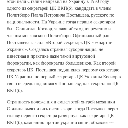
этой цели Сталин направил на Украину в 1933 году
одного из секретарей ЦК ВКП(б), кандидата в члены
Политбюро Павла Петровича Постышева, русского по
национальности. На Украине тогда первым секретарем
был Станислав Косиор, являвшийся одновременно и
членом московского Политбюро. Официальный ранг
Постышева гласил: «Второй секретарь ЦК компартии
Украины». Создалась странная субординация, не
известная в практике даже такой виртуозной
бюрократии, как бюрократия большевиков. Как второй
секретарь ЦК, Постышев подчинялся первому секретарю
ЦК Украины, но первый секретарь ЦК Украины Косиор в
свою очередь подчинялся Постышеву, как секретарю ЦК
ВКП(б).
Странность положения и смысл этой хитрой механики
Сталина выяснились очень скоро, когда Постышев через
голову первого секретаря развернул, как секретарь ЦК
ВКП(б), кампанию против украинизации, объявляя ее