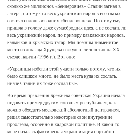
сколько же миллионов «бендеровцев» Сталин загнал в
лагеря, потому что весь украинский народ в его глазах
состоял сплошь из одних «бендеровцев». Поэтому ему
пришла в голову даже сумасбродная идея, а не сослать ли
весь украинский народ, по примеру кавказских народов,
калмыков и крымских татар. Мы помним знаменитое
место из доклада Хрущева о «культе личности» на XX
съезде партии (1956 г.). Вот оно:
«Украинцы избегли этой участи только потому, что их
было слишком много, не было места куда их сослать,
иначе Сталин их тоже сослал бы».
Во время правления Брежнева советская Украина начала
подавать пример другим союзным республикам, как
можно обходить московский абсолютный централизм,
решая самостоятельно некоторые свои внутренние
проблемы, особенно в кадровой политике. В какой-то
мере началась фактическая украинизация партийно-