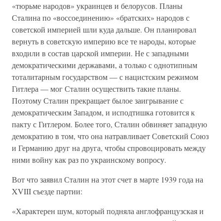
«тюрьме народов» украинцев и белорусов. Планы
Сталина по «воссоединению» «братских» народов с
советской империей шли куда дальше. Он планировал
вернуть в советскую империю все те народы, которые
входили в состав царской империи. Не с западными
демократическими державами, а только с однотипным
тоталитарным государством — с нацистским режимом
Гитлера — мог Сталин осуществить такие планы.
Поэтому Сталин прекращает былое заигрывание с
демократическим Западом, и исподтишка готовится к
пакту с Гитлером. Более того, Сталин обвиняет западную
демократию в том, что она натравливает Советский Союз
и Германию друг на друга, чтобы спровоцировать между
ними войну как раз по украинскому вопросу.
Вот что заявил Сталин на этот счет в марте 1939 года на
XVIII съезде партии:
«Характерен шум, который подняла англофранцузская и