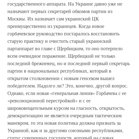
государственного аппарата. На Украине давно уже не
назначают первых секретарей обкомов партии из
Москвы. Их назначает сам украинский ЦК
преимущественно из украинцев. Когда новое
горбачевское руководство постаралось восстановить
старую практику и очистить старый украинский
партаппарат во главе с Щербицким, то оно потерпело
всем очевидное поражение. Щербицкий не только
последний брежневец, но и последний первый секретарь
партии в национальных республиках, который в
открытом столкновении с новым генсеком вышел
победителем. Надолго ли? Это, конечно, другой вопрос.
Однако, если новая «генеральная линия» Горбачева с ее
«революционной перестройкой» и с ее
широковещательным курсом на гласность, открытость,
демократизацию не является очередным тактическим
маневром, то эта новая политика должна признать за
Украиной, как и за другими союзными республиками,
статус суверенных государств, который на словах