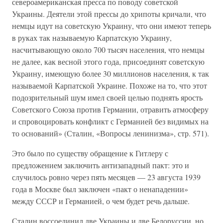
североамериканская пресса по поводу советской
Украины. Деятели этой прессы до хрипоты кричали, что
немцы идут на советскую Украину, что они имеют теперь
в руках так называемую Карпатскую Украину,
насчитывающую около 700 тысяч населения, что немцы
не далее, как весной этого года, присоединят советскую
Украину, имеющую более 30 миллионов населения, к так
называемой Карпатской Украине. Похоже на то, что этот
подозрительный шум имел своей целью поднять ярость
Советского Союза против Германии, отравить атмосферу
и спровоцировать конфликт с Германией без видимых на
то оснований» (Сталин, «Вопросы ленинизма», стр. 571).
Это было по существу обращение к Гитлеру с
предложением заключить антизападный пакт: это и
случилось ровно через пять месяцев — 23 августа 1939
года в Москве был заключен «пакт о ненападении»
между СССР и Германией, о чем будет речь дальше.
Сталин воссоединил две Украины и две Белоруссии, но