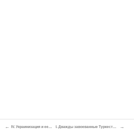
←
→
IV. Украинизация и ее судьба
I. Дважды завоеванные Туркестан и Кавказ