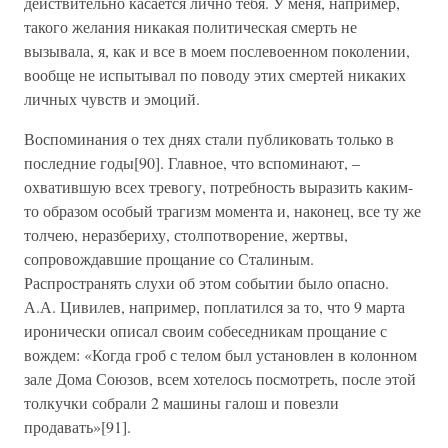
действительно касается лично тебя. У меня, например,
такого желания никакая политическая смерть не
вызывала, я, как и все в моем послевоенном поколении,
вообще не испытывал по поводу этих смертей никаких
личных чувств и эмоций.
Воспоминания о тех днях стали публиковать только в
последние годы[90]. Главное, что вспоминают, –
охватившую всех тревогу, потребность выразить каким-
то образом особый трагизм момента и, наконец, все ту же
толчею, неразбериху, столпотворение, жертвы,
сопровождавшие прощание со Сталиным.
Распространять слухи об этом событии было опасно.
А.А. Цивилев, например, поплатился за то, что 9 марта
иронически описал своим собеседникам прощание с
вождем: «Когда гроб с телом был установлен в колонном
зале Дома Союзов, всем хотелось посмотреть, после этой
толкучки собрали 2 машины галош и повезли
продавать»[91].