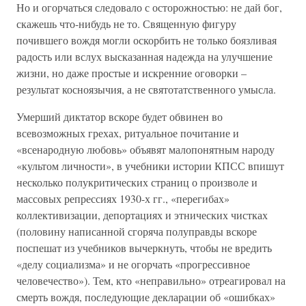
Но и огорчаться следовало с осторожностью: не дай бог,
скажешь что-нибудь не то. Священную фигуру
почившего вождя могли оскорбить не только боязливая
радость или вслух высказанная надежда на улучшение
жизни, но даже простые и искренние оговорки –
результат косноязычия, а не святотатственного умысла.
Умерший диктатор вскоре будет обвинен во
всевозможных грехах, ритуальное почитание и
«всенародную любовь» объявят малопонятным народу
«культом личности», в учебники истории КПСС впишут
несколько полукритических страниц о произволе и
массовых репрессиях 1930-х гг., «перегибах»
коллективизации, депортациях и этнических чистках
(половину написанной сгоряча полуправды вскоре
поспешат из учебников вычеркнуть, чтобы не вредить
«делу социализма» и не огорчать «прогрессивное
человечество»). Тем, кто «неправильно» отреагировал на
смерть вождя, последующие декларации об «ошибках»