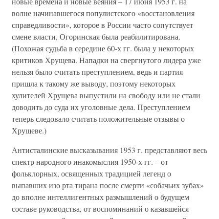
новые времена и новые веяния – 17 июня 1953 г. на
волне начинавшегося популистского «восстановления
справедливости», которое в России часто сопутствует
смене власти, Огоринская была реабилитирована.
(Похожая судьба в середине 60-х гг. была у некоторых
критиков Хрущева. Нападки на свергнутого лидера уже
нельзя было считать преступлением, ведь и партия
пришла к такому же выводу, поэтому некоторых
хулителей Хрущева выпустили на свободу или не стали
доводить до суда их уголовные дела. Преступлением
теперь следовало считать положительные отзывы о
Хрущеве.)
Антисталинские высказывания 1953 г. представляют весь
спектр народного инакомыслия 1950-х гг. – от
фольклорных, освященных традицией легенд о
выпавших изо рта тирана после смерти «собачьих зубах»
до вполне интеллигентных размышлений о будущем
составе руководства, от воспоминаний о казавшейся