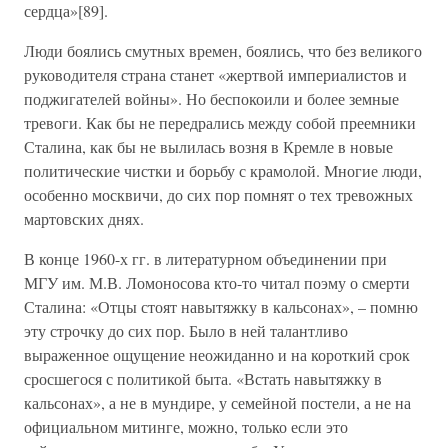
сердца»[89].
Люди боялись смутных времен, боялись, что без великого
руководителя страна станет «жертвой империалистов и
поджигателей войны». Но беспокоили и более земные
тревоги. Как бы не передрались между собой преемники
Сталина, как бы не вылилась возня в Кремле в новые
политические чистки и борьбу с крамолой. Многие люди,
особенно москвичи, до сих пор помнят о тех тревожных
мартовских днях.
В конце 1960-х гг. в литературном объединении при
МГУ им. М.В. Ломоносова кто-то читал поэму о смерти
Сталина: «Отцы стоят навытяжку в кальсонах», – помню
эту строчку до сих пор. Было в ней талантливо
выраженное ощущение неожиданно и на короткий срок
сросшегося с политикой быта. «Встать навытяжку в
кальсонах», а не в мундире, у семейной постели, а не на
официальном митинге, можно, только если это