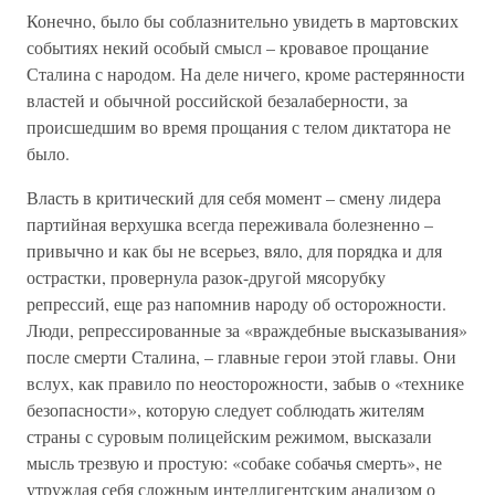
Конечно, было бы соблазнительно увидеть в мартовских
событиях некий особый смысл – кровавое прощание
Сталина с народом. На деле ничего, кроме растерянности
властей и обычной российской безалаберности, за
происшедшим во время прощания с телом диктатора не
было.
Власть в критический для себя момент – смену лидера
партийная верхушка всегда переживала болезненно –
привычно и как бы не всерьез, вяло, для порядка и для
острастки, провернула разок-другой мясорубку
репрессий, еще раз напомнив народу об осторожности.
Люди, репрессированные за «враждебные высказывания»
после смерти Сталина, – главные герои этой главы. Они
вслух, как правило по неосторожности, забыв о «технике
безопасности», которую следует соблюдать жителям
страны с суровым полицейским режимом, высказали
мысль трезвую и простую: «собаке собачья смерть», не
утруждая себя сложным интеллигентским анализом о