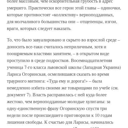
более массовым, чем оскорбительная грубость в адрес
умершего. Практически все герои этой главы – одиночки,
которые противостоят «коллективу» верноподданных,
для молчаливого большинства они – отщепенцы, изгои,
враги, которых следует наказать.
То, что было завуалировано и скрыто во взрослой среде –
доносить все-таки считалось неприличным, хотя и
поощряемым властями занятием, – в открытом виде
проступило в среде подростков. Восемнадцатилетняя
ученица 7-го класса львовской школы (Западная Украина)
Лариса Огоринская, осмелившаяся сказать во время
траурного митинга: «Туда ему и дорога!» – была
немедленно избита своими же товарищами по учебе (см.
документ 7). Власть расправилась с ней куда более
жестоко, чем верноподданные молодые хулиганы: за
одну-единственную фразу Огоринскую спустя три
недели после происшедшего приговорили к 10 годам
лишения свободы. К счастью для Ларисы, начинались