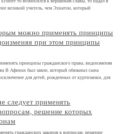
 Египет то возносился к вершинам славы, то падал в
лее великий учитель, чем Эхнатон, который
торым можно применять принципы
идоизменяя при этом принципы
именять принципы гражданского права, видоизменяя
ва В Афинах был закон, который обязывал сына
исключение для детей, рожденных от куртизанки, для
не следует применять
 вопросам, решение которых
конам
менять гражданских законов к вопросам, решение