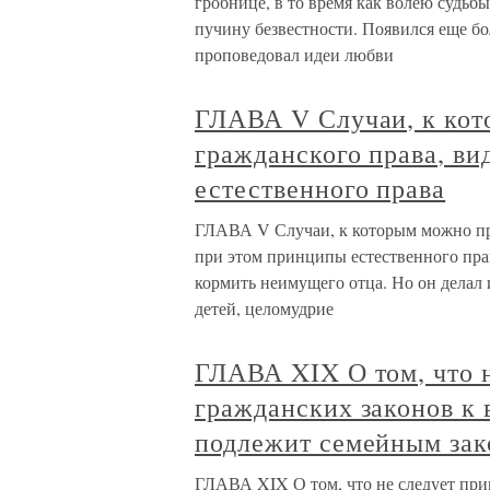
гробнице, в то время как волею судьбы
пучину безвестности. Появился еще бо
проповедовал идеи любви
ГЛАВА V Случаи, к ко
гражданского права, в
естественного права
ГЛАВА V Случаи, к которым можно пр
при этом принципы естественного пра
кормить неимущего отца. Но он делал 
детей, целомудрие
ГЛАВА XIX О том, что 
гражданских законов к
подлежит семейным за
ГЛАВА XIX О том, что не следует при