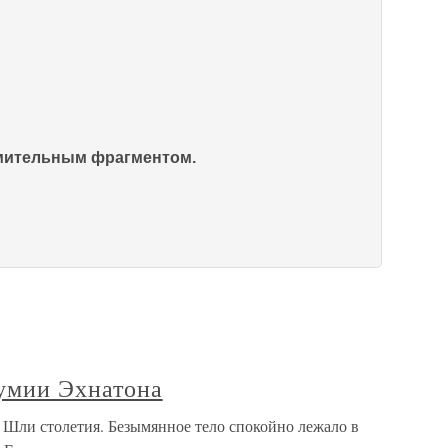
омительным фрагментом.
умии Эхнатона
Шли столетия. Безымянное тело спокойно лежало в