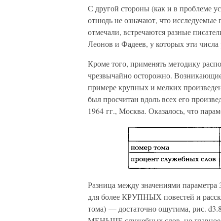
С другой стороны (как и в проблеме у
отнюдь не означают, что исследуемые
отмечали, встречаются разные писате
Леонов и Фадеев, у которых эти числа 
Кроме того, применять методику расп
чрезвычайно осторожно. Возникающие
примере крупных и мелких произведен
был просчитан вдоль всех его произве
1964 гг., Москва. Оказалось, что пара
Разница между значениями параметра 
для более КРУПНЫХ повестей и рассказ
тома) — достаточно ощутима, рис. d3
МЕНЬШЕ служебных слов, но главное за