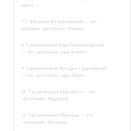
веке н. э
7.5. Фредерик II Сицилийский — это
дубликат «античного» Ромула?
8. Средневековый Карл Неаполитанский
— это «античный» царь Камбиз
9. Средневековый Фридрих Сицилийский
— это «античный» царь Дарий
10. Средневековая Маргарита — это
«античный» Мардоний
11. Средневековая Матильда — это
«античный» Мильтиад