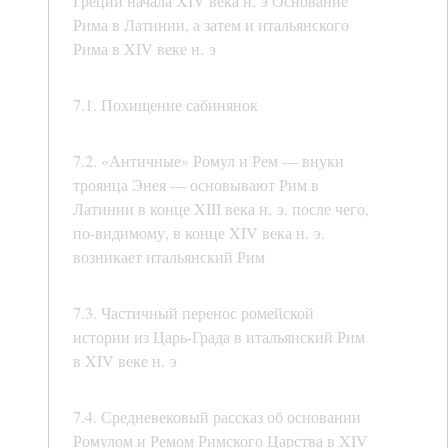
Греции начала XIV века н. э Основание
Рима в Латинии, а затем и итальянского
Рима в XIV веке н. э
7.1. Похищение сабинянок
7.2. «Античные» Ромул и Рем — внуки
троянца Энея — основывают Рим в
Латинии в конце XIII века н. э. после чего,
по-видимому, в конце XIV века н. э.
возникает итальянский Рим
7.3. Частичный перенос ромейской
истории из Царь-Града в итальянский Рим
в XIV веке н. э
7.4. Средневековый рассказ об основании
Ромулом и Ремом Римского Царства в XIV