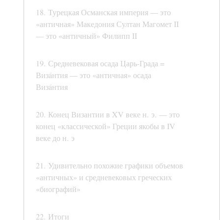
18. Турецкая Османская империя — это
«античная» Македония Султан Магомет II
— это «античный» Филипп II
19. Средневековая осада Царь-Града =
Визáнтия — это «античная» осада
Визáнтия
20. Конец Византии в XV веке н. э. — это
конец «классической» Греции якобы в IV
веке до н. э
21. Удивительно похожие графики объемов
«античных» и средневековых греческих
«биографий»
22. Итоги