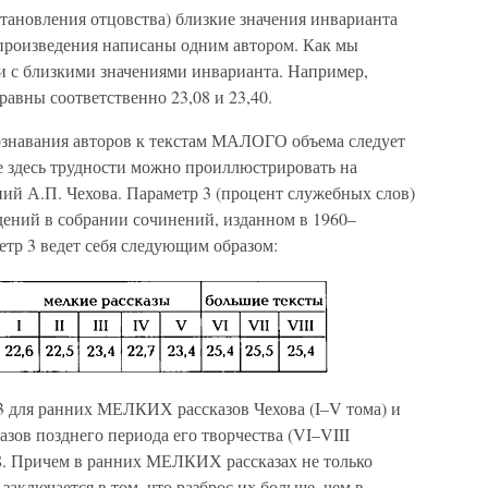
становления отцовства) близкие значения инварианта
 произведения написаны одним автором. Как мы
ли с близкими значениями инварианта. Например,
равны соответственно 23,08 и 23,40.
ознавания авторов к текстам МАЛОГО объема следует
 здесь трудности можно проиллюстрировать на
ий А.П. Чехова. Параметр 3 (процент служебных слов)
дений в собрании сочинений, изданном в 1960–
метр 3 ведет себя следующим образом:
3 для ранних МЕЛКИХ рассказов Чехова (I–V тома) и
ов позднего периода его творчества (VI–VIII
.8. Причем в ранних МЕЛКИХ рассказах не только
ключается в том, что разброс их больше, чем в