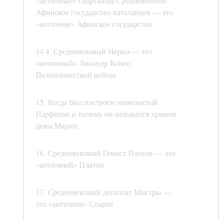
«античные» спартанцы Средневековое
Афинское государство каталанцев — это
«античное» Афинское государство
14.4. Средневековый Нерио — это
«античный» Лисандр Конец
Пелопоннесской войны
15. Когда был построен знаменитый
Парфенон и почему он назывался храмом
девы Марии
16. Средневековый Гемист Плетон — это
«античный» Платон
17. Средневековый деспотат Мистры —
это «античная» Спарта