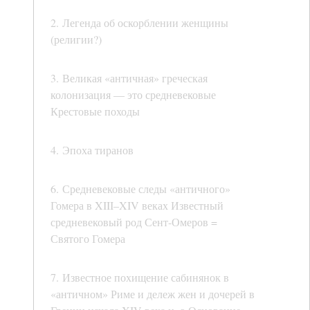
2. Легенда об оскорблении женщины
(религии?)
3. Великая «античная» греческая
колонизация — это средневековые
Крестовые походы
4. Эпоха тиранов
6. Средневековые следы «античного»
Гомера в XIII–XIV веках Известный
средневековый род Сент-Омеров =
Святого Гомера
7. Известное похищение сабинянок в
«античном» Риме и дележ жен и дочерей в