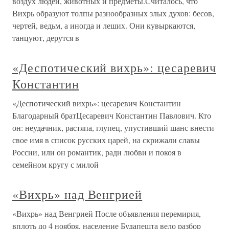
воздух людей, животных и предметы.Считалось, что
Вихрь образуют толпы разнообразных злых духов: бесов,
чертей, ведьм, а иногда и леших. Они кувыркаются,
танцуют, дерутся в
«Деспотический вихрь»: цесаревич
Константин
«Деспотический вихрь»: цесаревич Константин
Благодарный братЦесаревич Константин Павлович. Кто
он: неудачник, растяпа, глупец, упустивший шанс внести
свое имя в список русских царей, на скрижали славы
России, или он романтик, ради любви и покоя в
семейном кругу с милой
«Вихрь» над Венгрией
«Вихрь» над Венгрией После объявления перемирия,
вплоть до 4 ноября, население Будапешта вело разбор