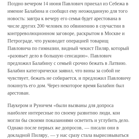
Поздно вечером 14 июня Павлович приехал из Себежа в
имение Балабина и сообщил ему неожиданную для того
новость: завтра к вечеру его семья будет арестована в
числе других 200 человек по обвинению в соучастии в
контрреволюционном заговоре, раскрытом в Москве и
Петрограде, что руководит операцией товарищ
Павловича по гимназии, видный чекист Пиляр, который
«разовьет дело в большую сенсацию». Павлович
предложил Балабину с семьей срочно бежать в Латвию.
Балабин категорически заявил, что вины за собой не
чувствует, бежать не собирается, и предложил Павловичу
покинуть его дом. Через некоторое время Балабин был
арестован.
Паукером и Руничем «были вызваны для допроса
наиболее интересные по своему развитию люди, кои
могли бы своими показаниями осветить и углубить дело.
Однако после первых же допросов, — писали они в
докладной Пиляру, — у нас сразу стала вырисовываться