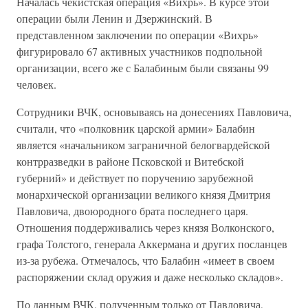
Началась чекистская операция «Вихрь». В курсе этой
операции были Ленин и Дзержинский. В
представленном заключении по операции «Вихрь»
фигурировало 67 активных участников подпольной
организации, всего же с Балабиным были связаны 99
человек.
Сотрудники ВЧК, основываясь на донесениях Павловича,
считали, что «полковник царской армии» Балабин
является «начальником заграничной белогвардейской
контрразведки в районе Псковской и Витебской
губерний» и действует по поручению зарубежной
монархической организации великого князя Дмитрия
Павловича, двоюродного брата последнего царя.
Отношения поддерживались через князя Волконского,
графа Толстого, генерала Аккермана и других посланцев
из-за рубежа. Отмечалось, что Балабин «имеет в своем
распоряжении склад оружия и даже несколько складов».
По данным ВЧК, полученным только от Павловича,