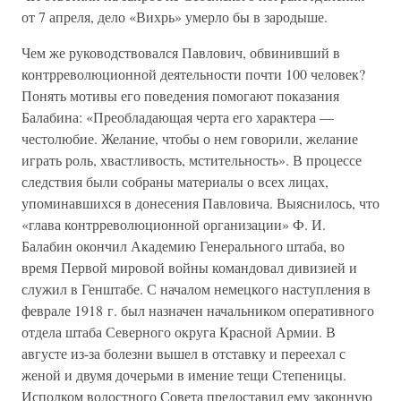
от 7 апреля, дело «Вихрь» умерло бы в зародыше.
Чем же руководствовался Павлович, обвинивший в
контрреволюционной деятельности почти 100 человек?
Понять мотивы его поведения помогают показания
Балабина: «Преобладающая черта его характера —
честолюбие. Желание, чтобы о нем говорили, желание
играть роль, хвастливость, мстительность». В процессе
следствия были собраны материалы о всех лицах,
упоминавшихся в донесения Павловича. Выяснилось, что
«глава контрреволюционной организации» Ф. И.
Балабин окончил Академию Генерального штаба, во
время Первой мировой войны командовал дивизией и
служил в Генштабе. С началом немецкого наступления в
феврале 1918 г. был назначен начальником оперативного
отдела штаба Северного округа Красной Армии. В
августе из-за болезни вышел в отставку и переехал с
женой и двумя дочерьми в имение тещи Степеницы.
Исполком волостного Совета предоставил ему законную