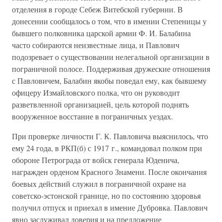
отделения в городе Себеж Витебской губернии. В
донесении сообщалось о том, что в имении Степеницы у
бывшего полковника царской армии Ф. И. Балабина
часто собираются неизвестные лица, и Павлович
подозревает о существовании нелегальной организации в
пограничной полосе. Поддерживая дружеские отношения
с Павловичем, Балабин якобы поведал ему, как бывшему
офицеру Измайловского полка, что он руководит
разветвленной организацией, цель которой поднять
вооруженное восстание в пограничных уездах.
При проверке личности Г. К. Павловича выяснилось, что
ему 24 года, в РКП(б) с 1917 г., командовал полком при
обороне Петрограда от войск генерала Юденича,
награжден орденом Красного Знамени. После окончания
боевых действий служил в пограничной охране на
советско-эстонской границе, но по состоянию здоровья
получил отпуск и приехал в имение Дубровка. Павлович
явно заслуживал доверия и на предложение