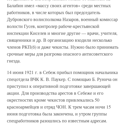
Балабин имел «массу своих агентов» среди местных
работников, в числе которых был председатель
Дубровского волисполкома Назаров, военный комиссар
волости Гусев, контролер рабоче-крестьянской
инспекции Киселев и многие другие — врачи, учителя,
священники и др. В организацию входили несколько
членов РКП(б) и даже чекисты. Нужно было принимать
срочные меры для разгрома опасного антисоветского
гнезда.
14 июня 1921 г. в Себеж прибыл помощник начальника
спецотдела ВЧК К. В. Паукер. С помощью Б. Рунича он
приступил к оперативной подготовке завершающей
акции. Для производства арестов в Себеже и его
окрестностях кроме чекистов привлекались 50
красноармейцев и отряд ЧОН. К трем часам ночи 15
июня подготовка была закончена, и утром группы
спецработников разошлись по известным адресам.