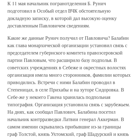
К 11 мая начальник погранотделения Б. Рунич
подготовил в Особый отдел ВЧК обстоятельную
докладную записку, в которой дал высокую оценку
доставленным Павловичем сведениям.
Какие же данные Рунич получил от Павловича? Балабин
как глава монархической организации установил связь с
председателем губернского комитета правоэсеровской
партии Павловым, что расширило базу подполья. В
советских учреждениях в Себеже и окрестных волостях
организация имела много сторонников, фамилии которых
приводились. Встречи с ними Балабин проводил в
Степеницах, в селе Прихабы и на хуторе Сидоровка. В
Себе-же у некоего Гакена хранилась подпольная
типография. Организация установила связь с зарубежьем.
На днях, как сообщал Павлович, Балабина посетил
начальник контрразведки Латвии генерал Аккерман. В
самом имении скрывались прибывшие из-за границы
граф Толстой, князь Ухтомский, граф Шадурский и князь