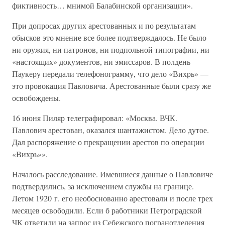
фиктивность… мнимой Балабинской организации».
При допросах других арестованных и по результатам
обысков это мнение все более подтверждалось. Не было
ни оружия, ни патронов, ни подпольной типографии, ни
«настоящих» документов, ни эмиссаров. В полдень
Паукеру передали телефонограмму, что дело «Вихрь» —
это провокация Павловича. Арестованные были сразу же
освобождены.
16 июня Пиляр телеграфировал: «Москва. ВЧК.
Павлович арестован, оказался шантажистом. Дело дутое.
Дал распоряжение о прекращении арестов по операции
«Вихрь»».
Началось расследование. Имевшиеся данные о Павловиче
подтвердились, за исключением службы на границе.
Летом 1920 г. его необоснованно арестовали и после трех
месяцев освободили. Если б работники Петроградской
ЧК ответили на запрос из Себежского погранотделения