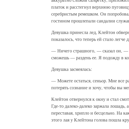
платок и расстегнул верхнюю пуговиц
серебристым ремешком. Он попробовал 
гостином прошлепали сандалии служа
Девушка принесла лед, Клейтон обверн
показалось, что теперь ей стало легче 
— Ничего страшного, — сказал он, — п
сможешь — раздень ее. Я подожду в ко
Девушка засмеялась:
— Можете остаться, сеньор. Мне все рав
потерять сознание и хочу, чтобы вы м
Клейтон отвернулся к окну и стал смот
Где-то далеко-далеко заржала лошадь, а
переставая, хрипло и бесцельно. На ка
этого лая у Клейтона голова пошла кру