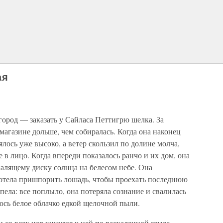
ая
город — заказать у Сайласа Петтигрю шелка. За
магазине дольше, чем собиралась. Когда она наконец
лось уже высоко, а ветер скользил по долине молча,
е в лицо. Когда впереди показалось ранчо и их дом, она
палящему диску солнца на белесом небе. Она
 хотела пришпорить лошадь, чтобы проехать последнюю
пела: все поплыло, она потеряла сознание и свалилась
лось белое облачко едкой щелочной пыли.
 со всех ног кинулся к ней по раскаленной земле.