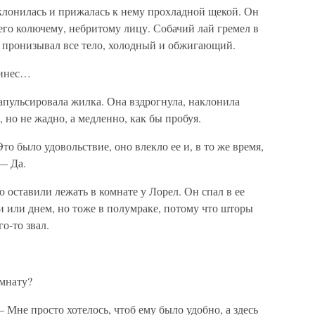
лонилась и прижалась к нему прохладной щекой. Он
 его колючему, небритому лицу. Собачий лай гремел в
 пронизывал все тело, холодный и обжигающий.
ринес…
запульсировала жилка. Она вздрогнула, наклонила
, но не жадно, а медленно, как бы пробуя.
то было удовольствие, оно влекло ее и, в то же время,
— Да.
о оставили лежать в комнате у Лорел. Он спал в ее
и или днем, но тоже в полумраке, потому что шторы
о-то звал.
омнату?
Мне просто хотелось, чтоб ему было удобно, а здесь