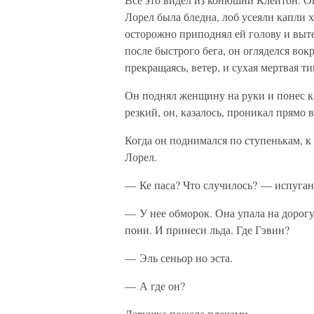
Лорел была бледна, лоб усеяли капли 
осторожно приподнял ей голову и выт
после быстрого бега, он огляделся вокр
прекращаясь, ветер, и сухая мертвая 
Он поднял женщину на руки и понес к 
резкий, он, казалось, проникал прямо в
Когда он поднимался по ступенькам, к
Лорел.
— Ке паса? Что случилось? — испуган
— У нее обморок. Она упала на дорогу
пони. И принеси льда. Где Гэвин?
— Эль сеньор но эста.
— А где он?
Девушка пожала плечами.