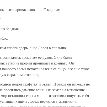
удом выговаривая слова. — С коровами.
?
-то бледная.
ябло.
ком сапога дверь, внес Лорел в спальню.
пропиталась ароматом ее духов. Окна были
как ветер из прерии проникает в комнату. Он
какое-то время всматривался в ее лицо, все еще такое
уж жара, чем этот ветер.
лодной водой салфетку и отжал. Прежде он никогда не
аза бросились дамские вещи. Он замер на мгновение.
т мир остановил его на миг — и заставил ощутить себя
услышал кашель Лорел, вернулся в спальню и,
ей ко лбу. Свободной рукой он развязал ее шейный