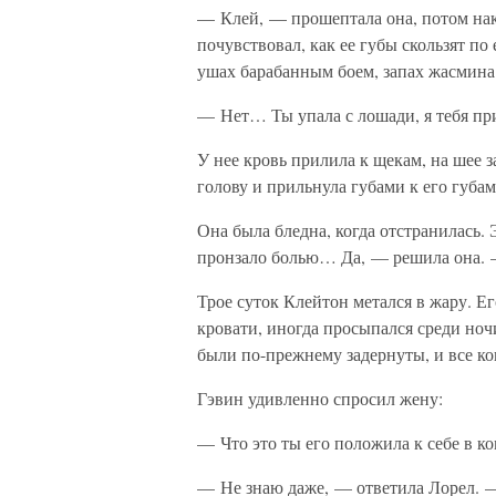
— Клей, — прошептала она, потом нак
почувствовал, как ее губы скользят по
ушах барабанным боем, запах жасмина
— Нет… Ты упала с лошади, я тебя п
У нее кровь прилила к щекам, на шее 
голову и прильнула губами к его губам
Она была бледна, когда отстранилась. Э
пронзало болью… Да, — решила она. 
Трое суток Клейтон метался в жару. Ег
кровати, иногда просыпался среди ноч
были по-прежнему задернуты, и все ког
Гэвин удивленно спросил жену:
— Что это ты его положила к себе в к
— Не знаю даже, — ответила Лорел. — 