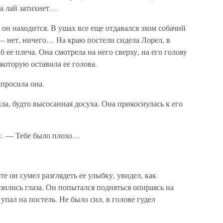
а лай затихнет…
е он находится. В ушах все еще отдавался эхом собачий
— нет, ничего… На краю постели сидела Лорел, в
ее плеча. Она смотрела на него сверху, на его голову
которую оставила ее голова.
просила она.
ла, будто высосанная досуха. Она прикоснулась к его
н. — Тебе было плохо…
те он сумел разглядеть ее улыбку, увидел, как
зились глаза. Он попытался подняться опираясь на
упал на постель. Не было сил, в голове гудел