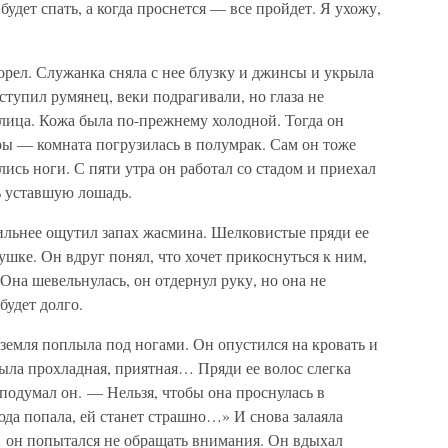
удет спать, а когда проснется — все пройдет. Я ухожу,
орел. Служанка сняла с нее блузку и джинсы и укрыла
тупил румянец, веки подрагивали, но глаза не
 лица. Кожа была по-прежнему холодной. Тогда он
ры — комната погрузилась в полумрак. Сам он тоже
ись ноги. С пяти утра он работал со стадом и приехал
ь уставшую лошадь.
ильнее ощутил запах жасмина. Шелковистые пряди ее
ушке. Он вдруг понял, что хочет прикоснуться к ним,
 Она шевельнулась, он отдернул руку, но она не
будет долго.
 земля поплыла под ногами. Он опустился на кровать и
ыла прохладная, приятная… Пряди ее волос слегка
подумал он. — Нельзя, чтобы она проснулась в
сюда попала, ей станет страшно…» И снова залаяла
… он попытался не обращать внимания. Он вдыхал