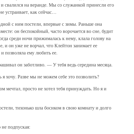
 и свалился на веранде. Мы со служанкой принесли его
не устраивает, как сейчас…
одной с ним постели, впервые с зимы. Раньше она
вместе: он беспокойный, часто ворочается во сне, будит
огда среди ночи прижималась к нему, клала голову на
е, и он уже не ворчал, что Клейтон занимает ее
 и позволяла ему любить ее.
ашивал он заботливо. — У тебя ведь середина месяца.
 я хочу. Разве мы не можем себе это позволить?
ом мечтал, просто не хотел тебя принуждать. Но я и
остели, тихонько шла босиком в свою комнату и долго
 не подпуская: