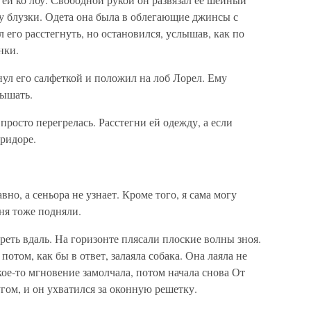
у блузки. Одета она была в облегающие джинсы с
его расстегнуть, но остановился, услышав, как по
нки.
ул его салфеткой и положил на лоб Лорел. Ему
дышать.
росто перегрелась. Расстегни ей одежду, а если
ридоре.
но, а сеньора не узнает. Кроме того, я сама могу
еня тоже подняли.
реть вдаль. На горизонте плясали плоские волны зноя.
 потом, как бы в ответ, залаяла собака. Она лаяла не
кое-то мгновение замолчала, потом начала снова От
гом, и он ухватился за оконную решетку.