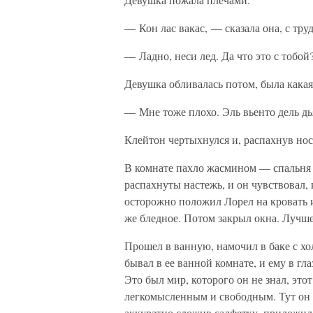
— Кон лас вакас, — сказала она, с тр
— Ладно, неси лед. Да что это с тобой
Девушка обливалась потом, была какая
— Мне тоже плохо. Эль вьенто дель дь
Клейтон чертыхнулся и, распахнув нос
В комнате пахло жасмином — спальня 
распахнуты настежь, и он чувствовал, 
осторожно положил Лорел на кровать и 
же бледное. Потом закрыл окна. Лучше 
Прошел в ванную, намочил в баке с хо
бывал в ее ванной комнате, и ему в гл
Это был мир, которого он не знал, это
легкомысленным и свободным. Тут он 
аккуратно сложив салфетку, приложил 