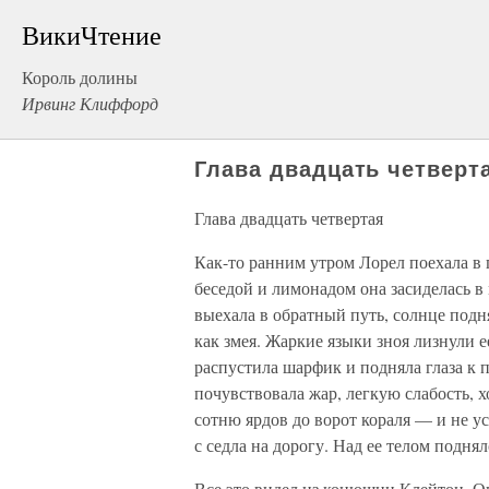
ВикиЧтение
Король долины
Ирвинг Клиффорд
Глава двадцать четверт
Глава двадцать четвертая
Как-то ранним утром Лорел поехала в 
беседой и лимонадом она засиделась в 
выехала в обратный путь, солнце подня
как змея. Жаркие языки зноя лизнули е
распустила шарфик и подняла глаза к 
почувствовала жар, легкую слабость,
сотню ярдов до ворот кораля — и не ус
с седла на дорогу. Над ее телом подня
Все это видел из конюшни Клейтон. Он