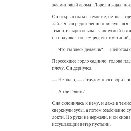
жасминовый аромат Лорел и ждал, пок
Он открыл глаза в темноте, не зная, гд
лай. Он сосредоточенно прислушался 
темноте вырисовывался округлый изгиб 
на подушке, совсем рядом с вмятиной, 
— Что ты здесь делаешь? — шепотом с
Пересохшее горло саднило, голова плы
плечу. Он дернулся.
— Не знаю, — с трудом проговорил о
— А где Гэвин?
Она склонилась к нему, и даже в темно
сверкнули зубы, а потом озабоченно су
локти. Но руки не держали, и он снова 
иссушающий ветер пустыни.