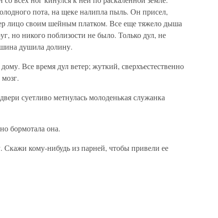
холодного пота, на щеке налипла пыль. Он присел,
ер лицо своим шейным платком. Все еще тяжело дыша
уг, но никого поблизости не было. Только дул, не
тишина душила долину.
дому. Все время дул ветер; жуткий, сверхъестественно
 мозг.
 двери суетливо метнулась молоденькая служанка
но бормотала она.
. Скажи кому-нибудь из парней, чтобы привели ее