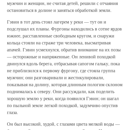
мужчин и женщин, не считая детей, решили с отчаяния
остановиться в долине и заняться обработкой земли.
Гэвин в тот день стоял лагерем у реки — тут он и
подслушал их планы. Фургоны находились в сотне ярдов
южнее, расставленные свободным кругом, и снаружи
кольца стояли на страже три человека, высматривая
апачей. Гэвин усмехнулся, обратив внимание на их позы
— осторожные и напряженные. Он ленивой походкой
двинулся вдоль берега, отбрасывая сапогом гальку, пока
не приблизился к первому фургону, где стояла группа
мужчин; они разговаривали и жестикулировали,
показывая на долину, которая длинным пологим склоном
поднималась к северу. Они рассуждали, как поделить
хорошую землю у реки, когда появился Гэвин; он шагал
по пыльной земле легкой походкой, задумчиво опустив
глаза.
Он был высокий, худой, с глазами цвета мелкой воды —