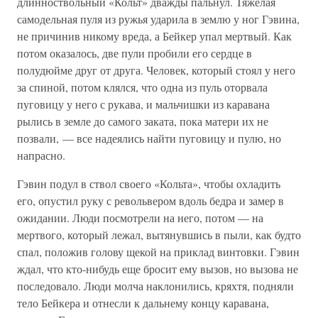
длинноствольный «Кольт» дважды пальнул. Тяжелая
самодельная пуля из ружья ударила в землю у ног Гэвина,
не причинив никому вреда, а Бейкер упал мертвый. Как
потом оказалось, две пули пробили его сердце в
полудюйме друг от друга. Человек, который стоял у него
за спиной, потом клялся, что одна из пуль оторвала
пуговицу у него с рукава, и мальчишки из каравана
рылись в земле до самого заката, пока матери их не
позвали, — все надеялись найти пуговицу и пулю, но
напрасно.
Гэвин подул в ствол своего «Кольта», чтобы охладить
его, опустил руку с револьвером вдоль бедра и замер в
ожидании. Люди посмотрели на него, потом — на
мертвого, который лежал, вытянувшись в пыли, как будто
спал, положив голову щекой на приклад винтовки. Гэвин
ждал, что кто-нибудь еще бросит ему вызов, но вызова не
последовало. Люди молча наклонились, кряхтя, подняли
тело Бейкера и отнесли к дальнему концу каравана,