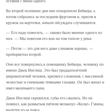
оставив Гэвина одного.
Во второй половине дня они похоронили Бейкера, а
потом собрались за последним фургоном и, присев в
кружок на корточки, начали обсуждать случившееся.
— Его надо повесить, — таково было мнение одного из
них. — Мы повесим его вон на том тополе у реки.
— Петля — это для него даже слишком хорошо, —
пробормотал второй.
Они все повернулись к помощнику Бейкера, человеку по
имени Джек Инглиш. Это был тридцатилетний
широкоплечий человек, крепкого сложения, с массивной
челюстью и гневными темными глазами. Он был женат и
имел маленького сына.
Джек Инглиш скривился, губы его сжались. Но он
помнил, как размытым пятном мелькнул «Кольт» Гэвина,
вылетев из-за пояса.