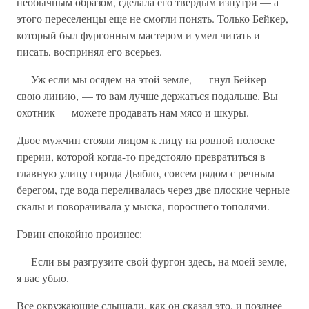
необычным образом, сделала его твердым изнутри — а
этого переселенцы еще не смогли понять. Только Бейкер,
который был фургонным мастером и умел читать и
писать, воспринял его всерьез.
— Уж если мы осядем на этой земле, — гнул Бейкер
свою линию, — то вам лучше держаться подальше. Вы
охотник — можете продавать нам мясо и шкуры.
Двое мужчин стояли лицом к лицу на ровной полоске
прерии, которой когда-то предстояло превратиться в
главную улицу города Дьябло, совсем рядом с речным
берегом, где вода переливалась через две плоские черные
скалы и поворачивала у мыска, поросшего тополями.
Гэвин спокойно произнес:
— Если вы разгрузите свой фургон здесь, на моей земле,
я вас убью.
Все окружающие слышали, как он сказал это, и позднее