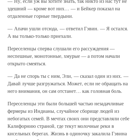
— Ну, если уж вы хотите знать, так никто из нас тут не
здешний — кроме вот них… — и Бейкер показал на
отдаленные горные твердыни.
— Апачи ушли отсюда, — ответил Гэвин. — Я остался.
А вы только-только приехали.
Переселенцы сперва слушали его рассуждения —
неспешные, монотонные, хмурые — а потом начали
открыто смеяться.
— Да не спорь ты с ним, Эли, — сказал один из них. —
Давай лучше разгружаться. Может, если не обращать на
него внимания, он сам отстанет… как головная боль.
Переселенцы эти были большей частью незадачливые
фермеры из Индианы, случайное сборище людей из
небогатых семей. В мечтах своих они представляли себе
Калифорнию страной, где текут молочные реки в
кисельных берегах. Жизнь в одиночку закалила Гэвина