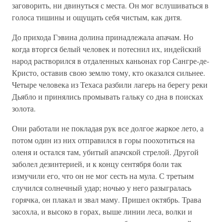
заговорить, ни двинуться с места. Он мог вслушиваться в
голоса тишины и ощущать себя чистым, как дитя.
До прихода Гэвина долина принадлежала апачам. Но
когда вторгся белый человек и потеснил их, индейский
народ растворился в отдаленных каньонах гор Сангре-де-
Кристо, оставив свою землю тому, кто оказался сильнее.
Четыре человека из Техаса разбили лагерь на берегу реки
Дьябло и принялись промывать гальку со дна в поисках
золота.
Они работали не покладая рук все долгое жаркое лето, а
потом один из них отправился в горы поохотиться на
оленя и остался там, убитый апачской стрелой. Другой
заболел дезинтерией, и к концу сентября боли так
измучили его, что он не мог сесть на мула. С третьим
случился солнечный удар; ночью у него разыгралась
горячка, он плакал и звал маму. Пришел октябрь. Трава
засохла, и высоко в горах, выше линии леса, волки и