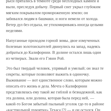
рыси прятались в темноте среди бесплодных камней и
выли, преследуя добычу. Первый снег укрыл глубоким
мягким покрывалом промороженную землю; он
забивался людям в башмаки, и ноги немели от холода.
Ветер дул без отдыха, не утихомириваясь иногда целыми
неделями.
Напуганные приходом горной зимы, двое измученных
болезнью золотоискателей двинулись на запад, надеясь
добраться до Калифорнии. В долине остался лишь один
из четверых. Звали его Гэвин Рой.
Это был твердый человек, упрямый и умелый; он знал те
секреты, которые позволяют выжить в одиночку.
Выживание — вот единственное слово, которым можно
описать его жизнь и дела. Мечта о Калифорнии
представлялась ему такой же гиблой и безнадежной, как
эта долина, или долина, которая была перед ней, —
какой-то Богом забытый пыльный уголок где-то в районе
«кастрюльной рукоятки» Техаса [2] — и он остался. Он