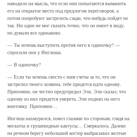
наводило на мысль, что если они попытаются выманить
его на открытое место под предлогом переговоров, а
потом попробуют застрелить сзади, что-нибудь пойдет не
так. Ни один не мог сказать точно, что он имеет в виду,
но думали все одинаково.
— Ты хочешь выступить против него в одиночку? —
спросили они у Инглиша.
— В одиночку?
— Если ты хочешь свести с ним счеты за то, что он
застрелил твоего хозяина, тебе придется идти одному.
Припомни, он честно предупредил Эли. Эли сказал, что
одному из них придется умереть. Эли поднял на него
винтовку. Припомни…
Инглиш нахмурился, повел глазами по сторонам, глядя на
мескиты и грушевидные кактусы… Смеркалось. Далеко
на речном берегу небольшой костер выбрасывал желтые