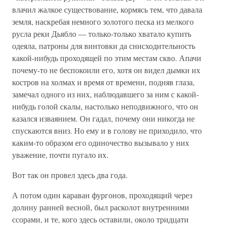
влачил жалкое существование, кормясь тем, что давала
земля, наскребая немного золотого песка из мелкого
русла реки Дьябло — только-только хватало купить
одеяла, патроны для винтовки да снисходительность
какой-нибудь проходящей по этим местам скво. Апачи
почему-то не беспокоили его, хотя он видел дымки их
костров на холмах и время от времени, подняв глаза,
замечал одного из них, наблюдавшего за ним с какой-
нибудь голой скалы, настолько неподвижного, что он
казался изваянием. Он гадал, почему они никогда не
спускаются вниз. Но ему и в голову не приходило, что
каким-то образом его одиночество вызывало у них
уважение, почти пугало их.
Вот так он провел здесь два года.
А потом один караван фургонов, проходящий через
долину ранней весной, был расколот внутренними
ссорами, и те, кого здесь оставили, около тридцати