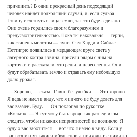
причинить? В один прекрасный день подходящий
человек найдет подходящий случай, и, если судьба
Гэвину исчезнуть с лица земли, так это будет сделано.
Они очень гордились своим благоразумием и
предусмотрительностью. Пока ты наковальня — терпи,
как станешь молотом — лупи. Сэм Харди и Сайлас
Петтигрю появились в мерцающем круге света у
лагерного костра Гэвина, присели рядом с ним на
корточки и рассказали, что решили переселенцы. Они
будут обрабатывать землю и отдавать ему небольшую
долю урожая.
— Хорошо, — сказал Гэвин без улыбки. — Это хорошо.
Я ведь не имел в виду, что я ничего не буду делать для
вас взамен. Буду. — Он похлопал по рукоятке
«Кольта». — Я тут могу быть вроде как разведчиком,
следить, чтобы никаких неприятностей не возникло. Я
буду о вас заботиться — вот что я имею в виду. Если у
вас возникнут какие-нибудь споры, приходите с ними ко