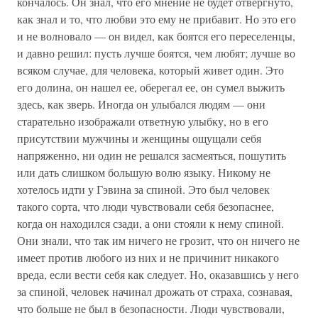
кончалось. Он знал, что его мнение не будет отвергнуто,
как знал и то, что любви это ему не прибавит. Но это его
и не волновало — он видел, как боятся его переселенцы,
и давно решил: пусть лучше боятся, чем любят; лучше во
всяком случае, для человека, который живет один. Это
его долина, он нашел ее, оберегал ее, он сумел выжить
здесь, как зверь. Иногда он улыбался людям — они
старательно изображали ответную улыбку, но в его
присутствии мужчины и женщины ощущали себя
напряженно, ни один не решался засмеяться, пошутить
или дать слишком большую волю языку. Никому не
хотелось идти у Гэвина за спиной. Это был человек
такого сорта, что люди чувствовали себя безопаснее,
когда он находился сзади, а они стояли к нему спиной.
Они знали, что так им ничего не грозит, что он ничего не
имеет против любого из них и не причинит никакого
вреда, если вести себя как следует. Но, оказавшись у него
за спиной, человек начинал дрожать от страха, сознавая,
что больше не был в безопасности. Люди чувствовали,