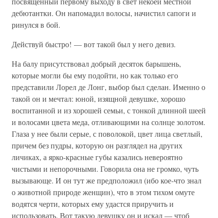
посвященный первому выходу в свет некоей местной
дебютантки. Он напомадил волосы, начистил сапоги и
ринулся в бой.
Действуй быстро! — вот такой был у него девиз.
На балу присутствовал добрый десяток барышень,
которые могли бы ему подойти, но как только его
представили Лорел де Лонг, выбор был сделан. Именно о
такой он и мечтал: юной, изящной девушке, хорошо
воспитанной и из хорошей семьи, с тонкой длинной шеей
и волосами цвета меда, отливающими на солнце золотом.
Глаза у нее были серые, с поволокой, цвет лица светлый,
причем без пудры, которую он разглядел на других
личиках, а ярко-красные губы казались невероятно
чистыми и непорочными. Говорила она не громко, чуть
вызывающе. И он тут же предположил (ибо кое-что знал
о животной природе женщин), что в этом тихом омуте
водятся черти, которых ему удастся приручить и
использовать. Вот такую девушку он и искал — чтоб