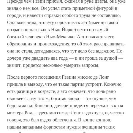
Прежде чем Гэвин прибыл, сжимая в руке цветы, она уже
знала о нем все. Он успел стать приметной фигурой в
городе, и навести справки особого труда не составляло.
Она выяснила, что ему сорок шесть лет (именно такой
возраст он называл в Нью-Йорке) и что он самый
богатый человек в Нью-Мексико. А что касается его
образования и происхождения, то об этом расспрашивать
она не стала, догадываясь, что тут дело безнадежное. Но
дочери уже двадцать два года — и ни гроша за душой —
значит, придется несколько умерить запросы.
После первого посещения Гэвина миссис де Лонг
пришла к выводу, что ее такая партия устроит. Конечно,
есть разница в возрасте, а это означает, что дочь рано
овдовеет… ну что ж, богатая вдова — это лучше, чем
бедная жена. Конечно, дочери придется переехать в края
мистера Роя… здесь миссис де Лонг вздохнула, и, честно
говоря, это был вздох облегчения. В конце концов,
нашим западным форпостам нужны женщины таких