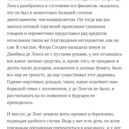
Лонга разобрались в состоянии его финансов, оказалось,
что он был в значительно большей степени
джентльменом, чем коммерсантом. Он тогда как раз
занялся оптовой торговлей привозным суконным
товаром и опрометчиво предоставил ряд кредитов
нескольким таким же благородным негоциантам, как он
сам. К счастью, Флора Силден выходила замуж за
Джеймса де Лонга не с пустыми руками, у нее оставались
кое-какие личные средства, и, кроме того, ее приданое в
десять тысяч долларов, вложенное в ценные бумаги, было
все еще не тронуто, да еще существовал этот дядюшка.
Однако ощутимых доходов, таких, какие подобают нью-
йоркской семье с положением, у де Лонгов не было, и
рассчитывать на их появление в будущем не
приходилось.
И миссис де Лонг решила жить скромно и бережливо,
поджидая удобного случая. Ведь у нее есть дочь, по всем
признакам обещающая превратиться в красавицу, и у нее