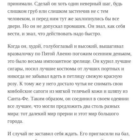
принимали. Сделай он хоть один неверный шаг, будь
слишком груб или слишком застенчив не с тем
человеком, и перед ним тут же захлопнулись бы все
двери. Но он не допускал промашек. Он знал, как себя
вести, и знал, что действовать надо быстро.
Когда он, худой, голубоглазый и высокий, вышагивал
вразвалочку по Пятой Авеню погожим осенним деньком,
это было весьма импозантное зрелище. Он курил лучшие
сигары, носил лучшие костюмы от лучших портных и
никогда не забывал вдеть в петлицу свежую красную
розу. К тому же у него достало чутья не снимать свои
ковбойские сапоги из мягкой телячьей кожи и шляпу из
Санта-Фе. Таким образом, он соединил в своем одеянии
все лучшее, что могли предложить два столь разных
мира: тот далекий мир прерии и этот мир большого
города.
И случай не заставил себя ждать. Его пригласили на бал,