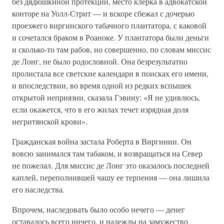
без дядюшкиной протекции, место клерка в адвокатской
конторе на Уолл-Стрит — и вскоре сбежал с дочерью
проезжего виргинского табачного плантатора, с каковой
и сочетался браком в Роаноке. У плантатора были деньги
и сколько-то там рабов, но совершенно, по словам миссис
де Лонг, не было родословной. Она безрезультатно
пролистала все светские календари в поисках его имени,
и впоследствии, во время одной из редких вспышек
открытой неприязни, сказала Гэвину: «Я не удивлюсь,
если окажется, что в его жилах течет изрядная доля
негритянской крови».
Гражданская война застала Роберта в Виргинии. Он
вовсю занимался там табаком, и возвращаться на Север
не пожелал. Для миссис де Лонг это оказалось последней
каплей, переполнившей чашу ее терпения — она лишила
его наследства.
Впрочем, наследовать было особо нечего — денег
оставалось всего ничего, и надежды на замужество