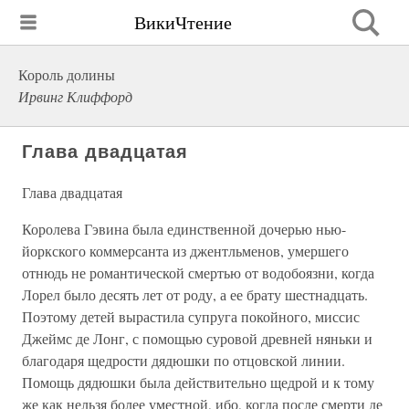
ВикиЧтение
Король долины
Ирвинг Клиффорд
Глава двадцатая
Глава двадцатая
Королева Гэвина была единственной дочерью нью-
йоркского коммерсанта из джентльменов, умершего
отнюдь не романтической смертью от водобоязни, когда
Лорел было десять лет от роду, а ее брату шестнадцать.
Поэтому детей вырастила супруга покойного, миссис
Джеймс де Лонг, с помощью суровой древней няньки и
благодаря щедрости дядюшки по отцовской линии.
Помощь дядюшки была действительно щедрой и к тому
же как нельзя более уместной, ибо, когда после смерти де