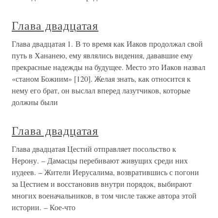
Глава двадцатая
Глава двадцатая 1. В то время как Иаков продолжал свой
путь в Хананею, ему являлись видения, дававшие ему
прекрасные надежды на будущее. Место это Иаков назвал
«станом Божиим» [120]. Желая знать, как относится к
нему его брат, он выслал вперед лазутчиков, которые
должны были
Глава двадцатая
Глава двадцатая Цестий отправляет посольство к
Нерону. – Дамасцы перебивают живущих среди них
иудеев. – Жители Иерусалима, возвратившись с погони
за Цестием и восстановив внутри порядок, выбирают
многих военачальников, в том числе также автора этой
истории. – Кое-что