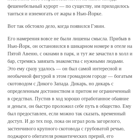
фешенебельный курорт — по существу, им приходилось
таиться и изнемогать от жары в Нью-Йорке.
Вот так обстояло дело, когда появился Гэвин.
Его намерения вовсе не были лишены смысла. Прибыв в
Нью-Йорк, он остановился в шикарном номере в отеле на
Пятой Авеню, с окнами в парк, и тут же зачастил в холл и
бар, стремясь завязать знакомства с нужными людьми.
Это ему сразу удалось — он был самой интересной и
необычной фигурой в этом громадном городе — богатым
скотоводом с Дикого Запада. Дикарь, но дикарь с
определенным достоинством и притом не ограниченный
в средствах. Пустив в ход хорошо отработанное обаяние
и деньги, он быстро проложил себе путь в общество. Ему
был предоставлен, если можно так сказать, временный
доступ. И до тех пор, пока он играл роль загорелого,
застенчивого крупного скотовода с грубоватой речью,
поджарого обитателя романтических прерий, его