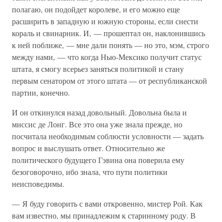
полагаю, он подойдет королеве, и его можно еще
расширить в западную и южную стороны, если снести
кораль и свинарник. И, — прошептал он, наклонившись
к ней поближе, — мне дали понять — но это, мэм, строго
между нами, — что когда Нью-Мексико получит статус
штата, я смогу всерьез заняться политикой и стану
первым сенатором от этого штата — от республиканской
партии, конечно.
И он откинулся назад довольный. Довольна была и
миссис де Лонг. Все это она уже знала прежде, но
посчитала необходимым соблюсти условности — задать
вопрос и выслушать ответ. Относительно же
политического будущего Гэвина она поверила ему
безоговорочно, ибо знала, что пути политики
неисповедимы.
— Я буду говорить с вами откровенно, мистер Рой. Как
вам известно, мы принадлежим к старинному роду. В