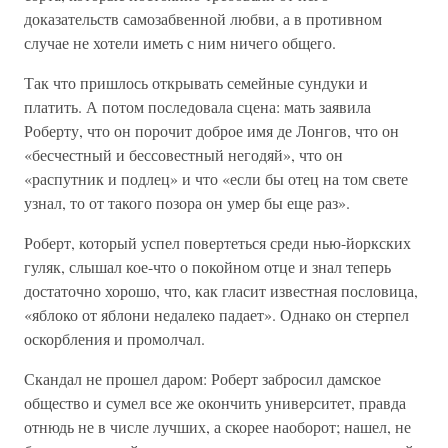
доказательств самозабвенной любви, а в противном
случае не хотели иметь с ним ничего общего.
Так что пришлось открывать семейные сундуки и
платить. А потом последовала сцена: мать заявила
Роберту, что он порочит доброе имя де Лонгов, что он
«бесчестный и бессовестный негодяй», что он
«распутник и подлец» и что «если бы отец на том свете
узнал, то от такого позора он умер бы еще раз».
Роберт, который успел повертеться среди нью-йоркских
гуляк, слышал кое-что о покойном отце и знал теперь
достаточно хорошо, что, как гласит известная пословица,
«яблоко от яблони недалеко падает». Однако он стерпел
оскорбления и промолчал.
Скандал не прошел даром: Роберт забросил дамское
общество и сумел все же окончить университет, правда
отнюдь не в числе лучших, а скорее наоборот; нашел, не