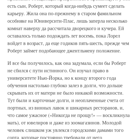
есть сын, Роберт, который когда-нибудь сумеет сделать
карьеру. Жила она по-прежнему в старом фамильном
особняке на Юниверсити-Плас, лишь заперла несколько
комнат наверху да рассчитала дворецкого и кучера. Ей
оставалось только подождать лет восемь, пока Лорел
войдет в возраст, да еще годиков пять-шесть, прежде чем
Роберт займет подобающее джентльмену положение.
И все бы получилось, как она задумала, если бы Роберт
не сбился с пути истинного. Он изучал право в
университете Нью-Йорка, но к концу второго года
обучения настолько глубоко залез в долги, что дольше
скрывать их от матери не было никакой возможности.
Тут были и карточные долги, и неоплаченные счета от
портных, из винных лавок и шикарных ресторанов, и,
что самое ужасное («Никогда не прощу!» — воскликнула
мать), от ювелиров и даже из зоомагазинов. Молодой
человек слишком уж увлекся городскими дамами того
сорта, которые постоянно требовали от него