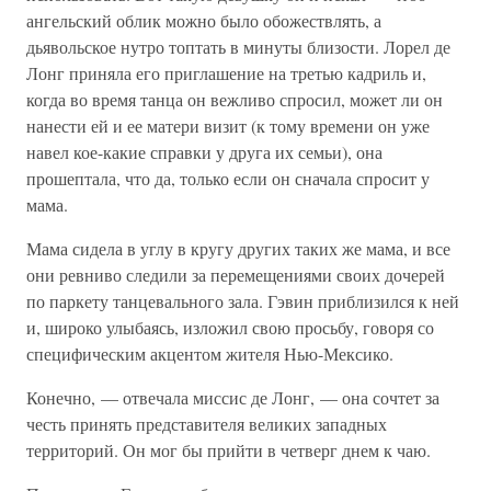
ангельский облик можно было обожествлять, а
дьявольское нутро топтать в минуты близости. Лорел де
Лонг приняла его приглашение на третью кадриль и,
когда во время танца он вежливо спросил, может ли он
нанести ей и ее матери визит (к тому времени он уже
навел кое-какие справки у друга их семьи), она
прошептала, что да, только если он сначала спросит у
мама.
Мама сидела в углу в кругу других таких же мама, и все
они ревниво следили за перемещениями своих дочерей
по паркету танцевального зала. Гэвин приблизился к ней
и, широко улыбаясь, изложил свою просьбу, говоря со
специфическим акцентом жителя Нью-Мексико.
Конечно, — отвечала миссис де Лонг, — она сочтет за
честь принять представителя великих западных
территорий. Он мог бы прийти в четверг днем к чаю.