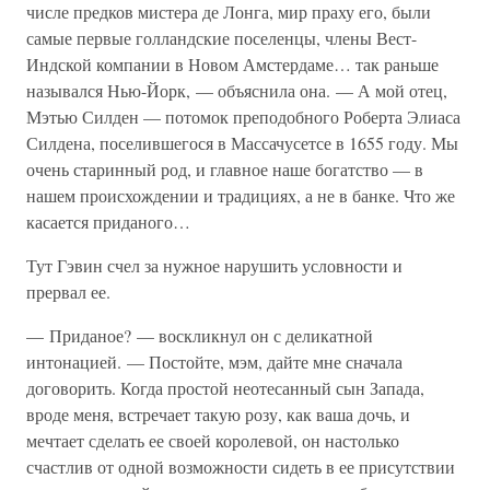
числе предков мистера де Лонга, мир праху его, были
самые первые голландские поселенцы, члены Вест-
Индской компании в Новом Амстердаме… так раньше
назывался Нью-Йорк, — объяснила она. — А мой отец,
Мэтью Силден — потомок преподобного Роберта Элиаса
Силдена, поселившегося в Массачусетсе в 1655 году. Мы
очень старинный род, и главное наше богатство — в
нашем происхождении и традициях, а не в банке. Что же
касается приданого…
Тут Гэвин счел за нужное нарушить условности и
прервал ее.
— Приданое? — воскликнул он с деликатной
интонацией. — Постойте, мэм, дайте мне сначала
договорить. Когда простой неотесанный сын Запада,
вроде меня, встречает такую розу, как ваша дочь, и
мечтает сделать ее своей королевой, он настолько
счастлив от одной возможности сидеть в ее присутствии