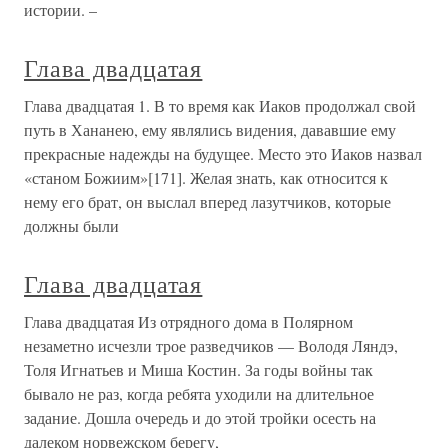
истории. –
Глава двадцатая
Глава двадцатая 1. В то время как Иаков продолжал свой
путь в Хананею, ему являлись видения, дававшие ему
прекрасные надежды на будущее. Место это Иаков назвал
«станом Божиим»[171]. Желая знать, как относится к
нему его брат, он выслал вперед лазутчиков, которые
должны были
Глава двадцатая
Глава двадцатая Из отрядного дома в Полярном
незаметно исчезли трое разведчиков — Володя Ляндэ,
Толя Игнатьев и Миша Костин. За годы войны так
бывало не раз, когда ребята уходили на длительное
задание. Дошла очередь и до этой тройки осесть на
далеком норвежском берегу,