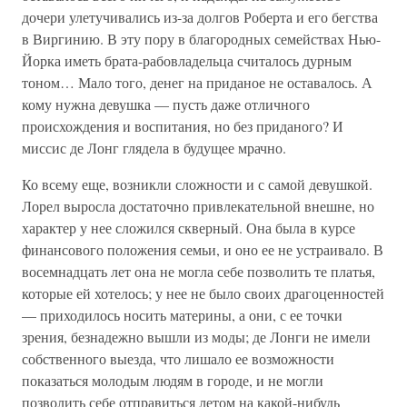
дочери улетучивались из-за долгов Роберта и его бегства
в Виргинию. В эту пору в благородных семействах Нью-
Йорка иметь брата-рабовладельца считалось дурным
тоном… Мало того, денег на приданое не оставалось. А
кому нужна девушка — пусть даже отличного
происхождения и воспитания, но без приданого? И
миссис де Лонг глядела в будущее мрачно.
Ко всему еще, возникли сложности и с самой девушкой.
Лорел выросла достаточно привлекательной внешне, но
характер у нее сложился скверный. Она была в курсе
финансового положения семьи, и оно ее не устраивало. В
восемнадцать лет она не могла себе позволить те платья,
которые ей хотелось; у нее не было своих драгоценностей
— приходилось носить материны, а они, с ее точки
зрения, безнадежно вышли из моды; де Лонги не имели
собственного выезда, что лишало ее возможности
показаться молодым людям в городе, и не могли
позволить себе отправиться летом на какой-нибудь