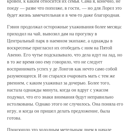
кровей, к каким относится их семья. Сама я, конечно, не
поеду — разве что попозже, в гости, — но для Лорел это
будет жизнь замечательная и в чем-то даже благородная.
Гэвин продолжал осторожные ухаживания более месяца:
приходил на чай, вывозил дам на прогулку в
Центральный парк в наемном экипаже, а однажды в
воскресенье пригласил их отобедать с ним на Пятой
Авеню. Его чутье подсказывало, что дела идут на лад, но
в то же время оно ему говорило, что не следует
воспринимать успех у де Лонгов как нечто само собой
разумеющееся. И он старался очаровать мать с тем же
рвением, с каким ухаживал за дочерью. Более того,
настала однажды минута, когда он вдруг с ужасом
подумал, что его знаки внимания будут неправильно
истолкованы. Однако этого не случилось. Она поняла его
игру, и когда он пришел делать предложение, была
готова.
Произошло это холодным метельным днем в начале