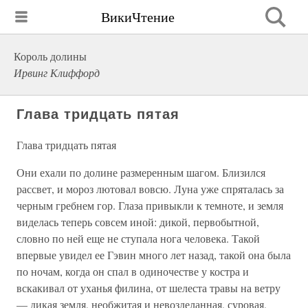
ВикиЧтение
Король долины
Ирвинг Клиффорд
Глава тридцать пятая
Глава тридцать пятая
Они ехали по долине размеренным шагом. Близился
рассвет, и мороз лютовал вовсю. Луна уже спряталась за
черным гребнем гор. Глаза привыкли к темноте, и земля
виделась теперь совсем иной: дикой, первобытной,
словно по ней еще не ступала нога человека. Такой
впервые увидел ее Гэвин много лет назад, такой она была
по ночам, когда он спал в одиночестве у костра и
вскакивал от уханья филина, от шелеста травы на ветру
— дикая земля, необжитая и невозделанная, суровая,