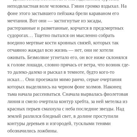
неподвластная воле человека. Гэвин громко вздыхал. На
фоне этого застывшего пейзажа брели караваном его
мечтания. Вот они — застигнутые из засады,
растерзанные и разметанные, корчатся в предсмертных
судорогах… Тщетно пытался он мысленно собрать
воедино мертвые кости кровных связей, которых так
отчаянно жаждал всю жизнь — нет, они не хотели
оживать. Безмолвие угнетало его, он все ниже склонялся
к голове лошади, словно прячась от ветра, что возник где-
то далеко-далеко и рыскал в темноте, будто кого-то
искал… Они проезжали мимо ранчо, серые очертания
которых выделялись на черном фоне холмов. Наконец
тьма начала рассеиваться. Сначала вырвалась фиолетовая
линия и смело очертила контур хребта, за ней метелка из
красных перьев смахнула с неба последние звезды. Над
землей разлился бледный свет, в долине проступили
контуры деревьев и изгородей, тусклыми тенями
обозначились ложбины.