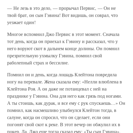
— Не лезь в это дело, — прорычал Первис, — Он не
твой брат, он сын Гэвина! Вот видишь, он соврал, что
уезжает один!
Многое вспомнил Джо Первис в этот момент. Сначала
тот день, когда он приехал к Гэвину и рассказал, что у
него воруют скот в дальнем конце долины. Он помнил
презрительную ухмылку Гэвина, помнил свой
раболепный страх и бессилие.
Помнил он и день, когда лошадь Клейтона повредила
ногу на перевале. Жена сказала ему: «Нелли влюблена в
Клейтона Роя. А он даже не потанцевал с ней на
празднике у Гэвина. Она для него как грязь под ногами.
А ты стоишь, как дурак, и все ему с рук спускаешь…» Он
помнил, как насмешливо улыбнулся Клейтон тогда, в
салуне, когда он спросил, что он сделает, если они
погонят свой скот к реке. В этот вечер он обжулил их в
покер. Да, Джо еще тогда сказал ему: «Ты сын Гэвина».