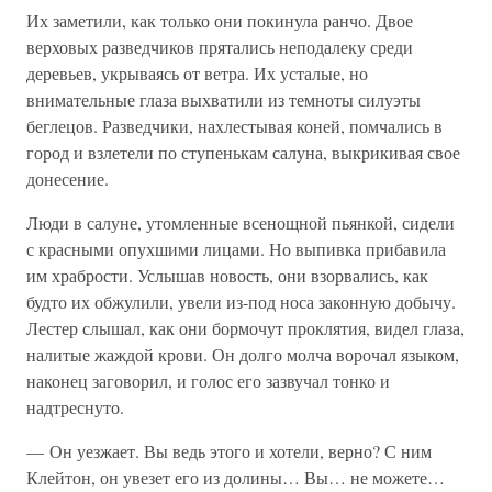
Их заметили, как только они покинула ранчо. Двое
верховых разведчиков прятались неподалеку среди
деревьев, укрываясь от ветра. Их усталые, но
внимательные глаза выхватили из темноты силуэты
беглецов. Разведчики, нахлестывая коней, помчались в
город и взлетели по ступенькам салуна, выкрикивая свое
донесение.
Люди в салуне, утомленные всенощной пьянкой, сидели
с красными опухшими лицами. Но выпивка прибавила
им храбрости. Услышав новость, они взорвались, как
будто их обжулили, увели из-под носа законную добычу.
Лестер слышал, как они бормочут проклятия, видел глаза,
налитые жаждой крови. Он долго молча ворочал языком,
наконец заговорил, и голос его зазвучал тонко и
надтреснуто.
— Он уезжает. Вы ведь этого и хотели, верно? С ним
Клейтон, он увезет его из долины… Вы… не можете…