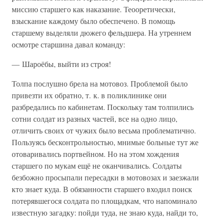
миссию старшего как наказание. Теооретически,
взыскание каждому было обеспечено. В помощь
старшему выделяли дюжего фельдшера. На утреннем
осмотре старшина давал команду:
— Шароёбы, выйти из строя!
Толпа послушно брела на мотовоз. Проблемой было
привезти их обратно, т. к. в поликлинике они
разбредались по кабинетам. Поскольку там толпились
сотни солдат из разных частей, все на одно лицо,
отличить своих от чужих было весьма проблематично.
Пользуясь бесконтрольностью, мнимые больные тут же
отоваривались портвейном. Но на этом хождения
старшего по мукам ещё не оканчивались. Солдаты
безбожно просыпали пересадки в мотовозах и заезжали
кто знает куда. В обязанности старшего входил поиск
потерявшегося солдата по площадкам, что напоминало
известную загадку: пойди туда, не знаю куда, найди то,