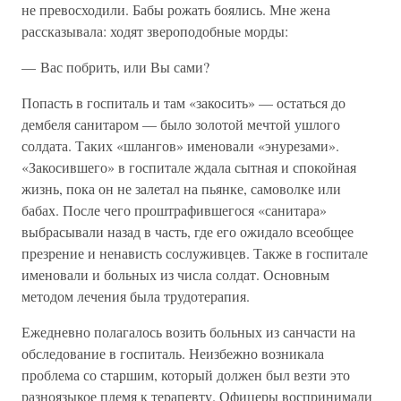
не превосходили. Бабы рожать боялись. Мне жена
рассказывала: ходят звероподобные морды:
— Вас побрить, или Вы сами?
Попасть в госпиталь и там «закосить» — остаться до
дембеля санитаром — было золотой мечтой ушлого
солдата. Таких «шлангов» именовали «энурезами».
«Закосившего» в госпитале ждала сытная и спокойная
жизнь, пока он не залетал на пьянке, самоволке или
бабах. После чего проштрафившегося «санитара»
выбрасывали назад в часть, где его ожидало всеобщее
презрение и ненависть сослуживцев. Также в госпитале
именовали и больных из числа солдат. Основным
методом лечения была трудотерапия.
Ежедневно полагалось возить больных из санчасти на
обследование в госпиталь. Неизбежно возникала
проблема со старшим, который должен был везти это
разноязыкое племя к терапевту. Офицеры воспринимали