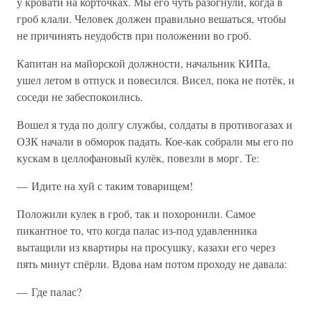
у кровати на корточках. Мы его чуть разогнули, когда в
гроб клали. Человек должен правильно вешаться, чтобы
не причинять неудобств при положении во гроб.
Капитан на майорской должности, начальник КИПа,
ушел летом в отпуск и повесился. Висел, пока не потёк, и
соседи не забеспокоились.
Вошел я туда по долгу службы, солдаты в противогазах и
ОЗК начали в обморок падать. Кое-как собрали мы его по
кускам в целлофановый кулёк, повезли в морг. Те:
— Идите на хуй с таким товарищем!
Положили кулек в гроб, так и похоронили. Самое
пикантное то, что когда палас из-под удавленника
вытащили из квартиры на просушку, казахи его через
пять минут спёрли. Вдова нам потом проходу не давала:
— Где палас?