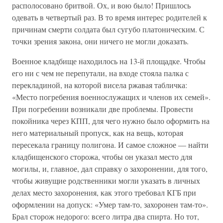
располосовано бритвой. Ох, и вою было! Пришлось
одевать в четвертый раз. В то время интерес родителей к
причинам смерти солдата был сугубо платоническим. С
точки зрения закона, они ничего не могли доказать.
Военное кладбище находилось на 13-й площадке. Чтобы
его ни с чем не перепутали, на входе стояла палка с
перекладиной, на которой висела ржавая табличка:
«Место погребения военнослужащих и членов их семей».
При погребении возникали две проблемы. Провести
покойника через КПП, для чего нужно было оформить на
него материальный пропуск, как на вещь, которая
пересекала границу полигона. И самое сложное — найти
кладбищенского сторожа, чтобы он указал место для
могилы, и, главное, дал справку о захоронении, для того,
чтобы живущие родственники могли указать в личных
делах место захоронения, как этого требовал КГБ при
оформлении на допуск: «Умер там-то, захоронен там-то».
Брал сторож недорого: всего литра два спирта. Но тот,