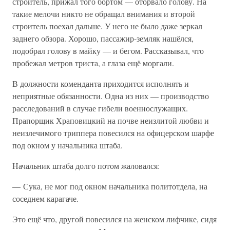
строитель, прижал того бортом — оторвало голову. На
такие мелочи никто не обращал внимания и второй
строитель поехал дальше. У него не было даже зеркал
заднего обзора. Хорошо, пассажир-земляк нашёлся,
подобрал голову в майку — и бегом. Рассказывал, что
пробежал метров триста, а глаза ещё моргали.
В должности коменданта приходится исполнять и
неприятные обязанности. Одна из них — производство
расследований в случае гибели военнослужащих.
Прапорщик Храповицкий на почве неизлитой любви и
неизлечимого триппера повесился на офицерском шарфе
под окном у начальника штаба.
Начальник штаба долго потом жаловался:
— Сука, не мог под окном начальника политотдела, на
соседнем карагаче.
Это ещё что, другой повесился на женском лифчике, сидя