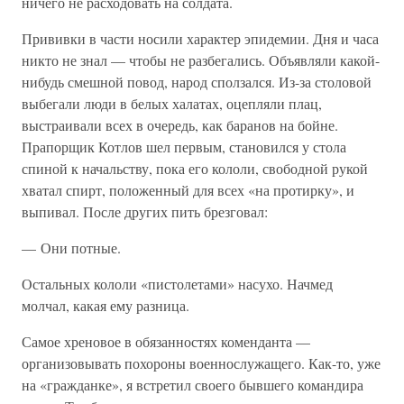
ничего не расходовать на солдата.
Прививки в части носили характер эпидемии. Дня и часа
никто не знал — чтобы не разбегались. Объявляли какой-
нибудь смешной повод, народ сползался. Из-за столовой
выбегали люди в белых халатах, оцепляли плац,
выстраивали всех в очередь, как баранов на бойне.
Прапорщик Котлов шел первым, становился у стола
спиной к начальству, пока его кололи, свободной рукой
хватал спирт, положенный для всех «на протирку», и
выпивал. После других пить брезговал:
— Они потные.
Остальных кололи «пистолетами» насухо. Начмед
молчал, какая ему разница.
Самое хреновое в обязанностях коменданта —
организовывать похороны военнослужащего. Как-то, уже
на «гражданке», я встретил своего бывшего командира