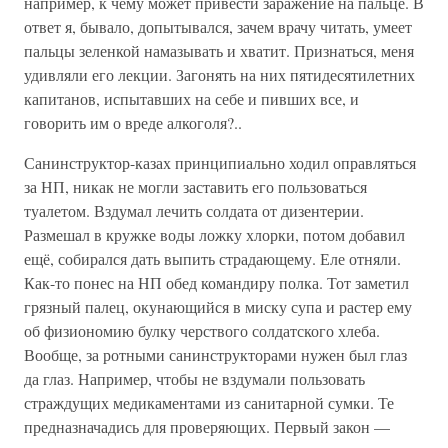
например, к чему может привести заражение на пальце. В
ответ я, бывало, допытывался, зачем врачу читать, умеет
пальцы зеленкой намазывать и хватит. Признаться, меня
удивляли его лекции. Загонять на них пятидесятилетних
капитанов, испытавших на себе и пивших все, и
говорить им о вреде алкоголя?..
Санинструктор-казах принципиально ходил оправляться
за НП, никак не могли заставить его пользоваться
туалетом. Вздумал лечить солдата от дизентерии.
Размешал в кружке воды ложку хлорки, потом добавил
ещё, собирался дать выпить страдающему. Еле отняли.
Как-то понес на НП обед командиру полка. Тот заметил
грязный палец, окунающийся в миску супа и растер ему
об физиономию булку черствого солдатского хлеба.
Вообще, за ротными санинструкторами нужен был глаз
да глаз. Например, чтобы не вздумали пользовать
страждущих медикаментами из санитарной сумки. Те
предназначадись для проверяющих. Первый закон —