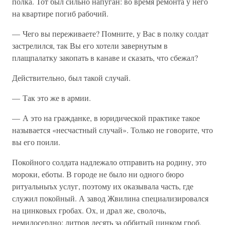
полка. Тот был сильно напуган: во время ремонта у него
на квартире погиб рабочий.
— Чего вы переживаете? Помните, у Вас в полку солдат
застрелился, так Вы его хотели завернутым в
плащпалатку закопать в канаве и сказать, что сбежал?
Действительно, был такой случай.
— Так это же в армии.
— А это на гражданке, в юридической практике такое
называется «несчастный случай». Только не говорите, что
вы его поили.
Покойного солдата надлежало отправить на родину, это
мороки, еботы. В городе не было ни одного бюро
ритуальныъх услуг, поэтому их оказывала часть, где
служил покойный. А завод Жвилина специализировался
на цинковых гробах. Ох, и драл же, сволочь,
немилосердно: литров десять за оббитый цинком гроб.