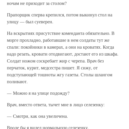
ночам не приходит за столом?
Прапорщик сперва крепился, потом выкинул стол на
улицу — был суеверен.
На вскрытиях присутствие коменданта обязательно. В
морге прохладно, работавшие в нем солдаты тут же
спали: покойники в камерах, а они на кроватях. Когда
надо резать, кровати отодвигают, достают его из шкафа.
Солдат ножом соскребает жир с черепа. Врач без
перчаток, курит, медсестра пишет. Я сижу, от
подступающей тошноты жгу газеты. Столы шлангом
поливают.
— Можно я на улице подожду?
Врач, вместо ответа, тычет мне в лицо селезенку:
— Смотри, как она увеличена.
Вроде бы я видел нормальную селезенку.