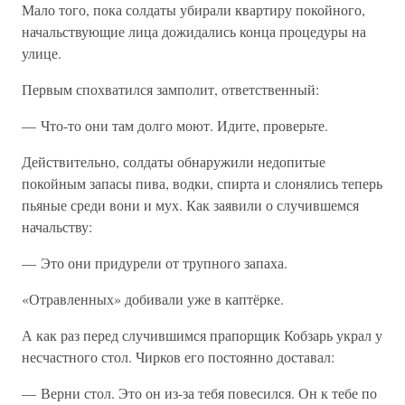
Мало того, пока солдаты убирали квартиру покойного,
начальствующие лица дожидались конца процедуры на
улице.
Первым спохватился замполит, ответственный:
— Что-то они там долго моют. Идите, проверьте.
Действительно, солдаты обнаружили недопитые
покойным запасы пива, водки, спирта и слонялись теперь
пьяные среди вони и мух. Как заявили о случившемся
начальству:
— Это они придурели от трупного запаха.
«Отравленных» добивали уже в каптёрке.
А как раз перед случившимся прапорщик Кобзарь украл у
несчастного стол. Чирков его постоянно доставал:
— Верни стол. Это он из-за тебя повесился. Он к тебе по