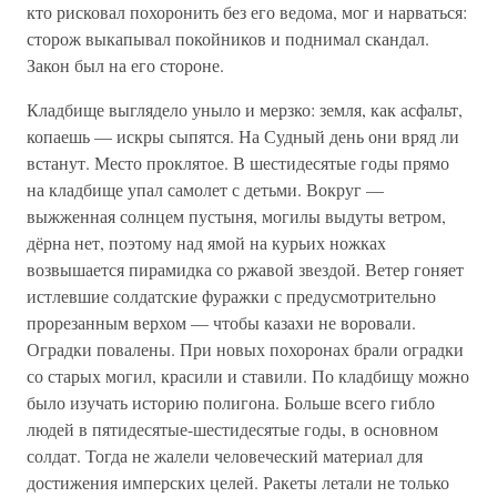
кто рисковал похоронить без его ведома, мог и нарваться:
сторож выкапывал покойников и поднимал скандал.
Закон был на его стороне.
Кладбище выглядело уныло и мерзко: земля, как асфальт,
копаешь — искры сыпятся. На Судный день они вряд ли
встанут. Место проклятое. В шестидесятые годы прямо
на кладбище упал самолет с детьми. Вокруг —
выжженная солнцем пустыня, могилы выдуты ветром,
дёрна нет, поэтому над ямой на курьих ножках
возвышается пирамидка со ржавой звездой. Ветер гоняет
истлевшие солдатские фуражки с предусмотрительно
прорезанным верхом — чтобы казахи не воровали.
Оградки повалены. При новых похоронах брали оградки
со старых могил, красили и ставили. По кладбищу можно
было изучать историю полигона. Больше всего гибло
людей в пятидесятые-шестидесятые годы, в основном
солдат. Тогда не жалели человеческий материал для
достижения имперских целей. Ракеты летали не только