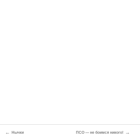
←
→
Нычки
ПСО — не боимся никого!