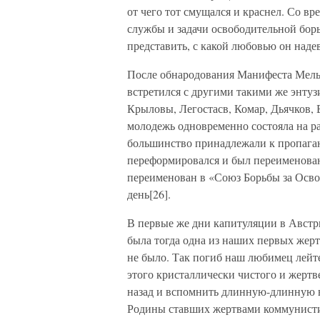
от чего тот смущался и краснел. Со в
службы и задачи освободительной борь
представить, с какой любовью он наде
После обнародования Манифеста Мель
встретился с другими такими же энтузи
Крыловы, Легостасв, Комар, Дьячков,
молодежь одновременно состояла на р
большинство принадлежали к пропага
переформировался и был переименова
переименован в «Союз Борьбы за Осво
день[26].
В первые же дни капитуляции в Австр
была тогда одна из наших первых жерт
не было. Так погиб наш любимец лейт
этого кристаллически чистого и жертв
назад и вспомнить длинную-длинную в
Родины ставших жертвами коммунисти