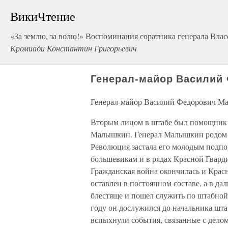
ВикиЧтение
«За землю, за волю!» Воспоминания соратника генерала Влас
Кромиади Константин Григорьевич
Генерал-майор Василий
Генерал-майор Василий Федорович 
Вторым лицом в штабе был помощник 
Малышкин. Генерал Малышкин родом с
Революция застала его молодым подпо
большевикам и в рядах Красной Гвард
Гражданская война окончилась и Кра
оставлен в постоянном составе, а в д
блестяще и пошел служить по штабной
году он дослужился до начальника шта
вспыхнули события, связанные с делом