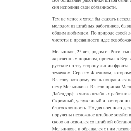
сил исполнял свои обязанности.
Тем не менее я хотел бы сказать неско
молодом из штабных работников, быв
общим любимцем. По природе своей л
чистоты и преданности идее освобожд
Мельников, 25 лет, родом из Риги, сы
жертвенным порывом, приехал в Берлин
русские по эту сторону линии фронта.
земляком, Сергеем Фрелихом, которому
Власову, которому очень понравился п
нему Мельникова. Власов принял Мель
Дабендорф в число штабных работнико
Скромный, услужливый и расторопный
благосклонность. Но для военного дел
поручены несложное штабное хозяйств
скоро он освоился со штабной обстано
Мельникова и обращался с ним ласково