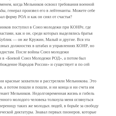
ременем, когда Мельников освоил требования военной
бы, генерал произвел его в лейтенанты. Можете себе
вал форму РОА и как он сиял от счастья?
ников поступил в Союз молодежи при КОНРе, где
астами, как и он, среди которых выделялись братья
 Бублик — он же Кружин, Малый и другие. Вся эта
азных должностях в штабах и управлениях КОНР, но
ндистам. После войны Союз молодежи
н в «Боевой Союз Молодежи РОД», а потом был
бождение Народов России» и существует и по сей
ии красные захватили и расстреляли Мельникова. Это
в, а потом пошли и пошли, и ни конца и ни счета им
енант Мельников. Недолговременная жизнь и гибель
енного молодого человека толкнула меня оглянуться
ереницу таких же молодых людей, в борьбе за свободу
ческой диктатуры. Знавал первых пионеров, которые