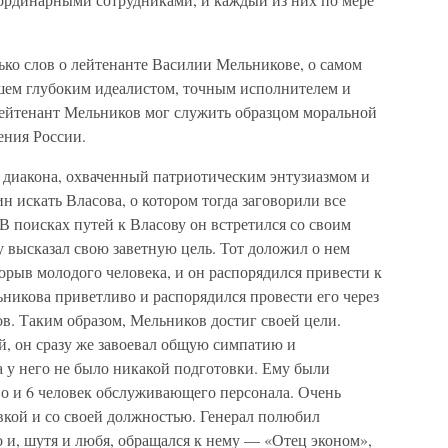
лько слов о лейтенанте Василии Мельникове, о самом
шем глубоким идеалистом, точным исполнителем и
ейтенант Мельников мог служить образцом моральной
ения России.
н диакона, охваченный патриотическим энтузиазмом и
 искать Власова, о котором тогда заговорили все
 В поисках путей к Власову он встретился со своим
 высказал свою заветную цель. Тот доложил о нем
орыв молодого человека, и он распорядился привести к
никова приветливо и распорядился провести его через
в. Таким образом, Мельников достиг своей цели.
, он сразу же завоевал общую симпатию и
а у него не было никакой подготовки. Ему были
о и 6 человек обслуживающего персонала. Очень
вкой и со своей должностью. Генерал полюбил
 и, шутя и любя, обращался к нему — «Отец эконом»,