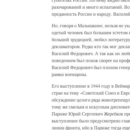
разочарований и много испытаний. Все
преданность России и народу. Васили
Но, говоря о Малышкине, нельзя не ука
одетый человек был большим эстетом 
большой эрудицией, любил литературу
декламатором. Редко кто так мог декла
Василий Федорович. А так как он люби
поведением был похож скорее на профес
Василий Федорович был плохим генерал
рамки военщины.
Его выступление в 1944 году в Веймар
стран на тему «Советский Союз и Евр
обсуждение целого ряда животрепещущ
тому же смелым и искусным дипломато
Париже Юрий Сергеевич Жеребков пре
выступление было предусмотрено глав
линии фронта, ибо в Париже тогда е