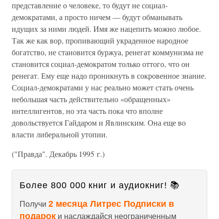
пpедставление о человеке, то будут не социал-
демократами, а просто ничем — будут обманывать
идущих за ними людей. Имя же нацепить можно любое.
Так же как вор, пропивающий украденное народное
богатство, не становится буржуа, ренегат коммунизма не
становится социал-демократом только оттого, что он
ренегат. Ему еще надо проникнуть в сокровенное знание.
Социал-демокpатами у нас pеально может стать очень
небольшая часть действительно «обpащенных»
интеллигентов, но эта часть пока что вполне
довольствуется Гайдаpом и Явлинским. Она еще во
власти либеpальной утопии.
("Пpавда". Декабрь 1995 г.)
Более 800 000 книг и аудиокниг! 📚
2 месяца Литрес Подписки в
Получи
подарок
и наслаждайся неограниченным