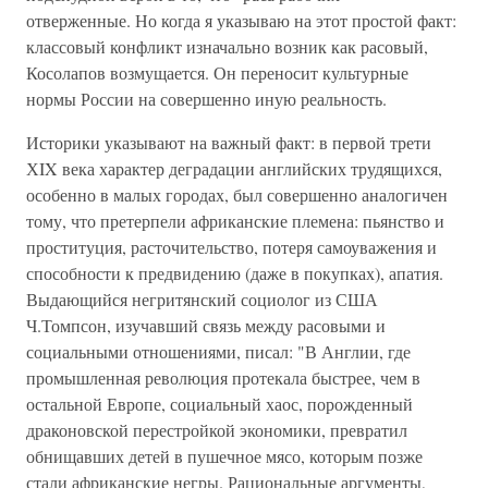
отверженные. Но когда я указываю на этот простой факт:
классовый конфликт изначально возник как расовый,
Косолапов возмущается. Он переносит культурные
нормы России на совершенно иную реальность.
Историки указывают на важный факт: в первой трети
ХIX века характер деградации английских трудящихся,
особенно в малых городах, был совершенно аналогичен
тому, что претерпели африканские племена: пьянство и
проституция, расточительство, потеря самоуважения и
способности к предвидению (даже в покупках), апатия.
Выдающийся негритянский социолог из США
Ч.Томпсон, изучавший связь между расовыми и
социальными отношениями, писал: "В Англии, где
промышленная революция протекала быстрее, чем в
остальной Европе, социальный хаос, порожденный
драконовской перестройкой экономики, превратил
обнищавших детей в пушечное мясо, которым позже
стали африканские негры. Рациональные аргументы,