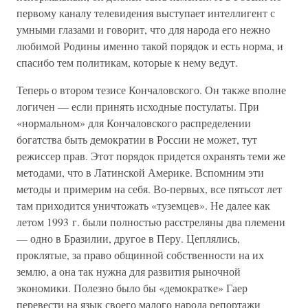
первому каналу телевидения выступает интеллигент с
умными глазами и говорит, что для народа его нежно
любимой Родины именно такой порядок и есть норма, и
спасибо тем политикам, которые к нему ведут.
Теперь о втором тезисе Кончаловского. Он также вполне
логичен — если принять исходные постулаты. При
«нормальном» для Кончаловского распределении
богатства быть демократии в России не может, тут
режиссер прав. Этот порядок придется охранять теми же
методами, что в Латинской Америке. Вспомним эти
методы и примерим на себя. Во-первых, все пятьсот лет
там приходится уничтожать «туземцев». Не далее как
летом 1993 г. были полностью расстреляны два племени
— одно в Бразилии, другое в Перу. Цеплялись,
проклятые, за право общинной собственности на их
землю, а она так нужна для развития рыночной
экономики. Полезно было бы «демократке» Гаер
перевести на язык своего малого народа репортажи