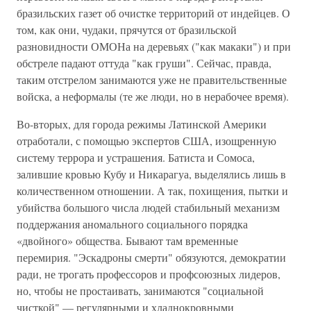
бразильских газет об очистке территорий от индейцев. О
том, как они, чудаки, прячутся от бразильской
разновидности ОМОНа на деревьях ("как макаки") и при
обстреле падают оттуда "как груши". Сейчас, правда,
таким отстрелом занимаются уже не правительственные
войска, а неформалы (те же люди, но в нерабочее время).
Во-вторых, для города режимы Латинской Америки
отработали, с помощью экспертов США, изощренную
систему террора и устрашения. Батиста и Сомоса,
залившие кровью Кубу и Никарагуа, выделялись лишь в
количественном отношении. А так, похищения, пытки и
убийства большого числа людей стабильный механизм
поддержания аномального социального порядка
«двойного» общества. Бывают там временные
перемирия. "Эскадроны смерти" обязуются, демократии
ради, не трогать профессоров и профсоюзных лидеров,
но, чтобы не простаивать, занимаются "социальной
чисткой" — регулярными и хладнокровными