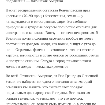
подражания — Латинская Америка.
Насчет распределения богатства Кончаловский прав:
крестьяне (70–90 проц.) безземельны, земля — у
латифундистов и иностранных фирм. Богатейшие
природные и трудовые ресурсы полностью открыты для
иностранного капитала. Внизу — нищета невероятная. В
Бразилии почти половина населения вообще не имеет
постоянных доходов. Люди, как волки, рыщут с утра до
ночи. Огромные фавелы — скопище хижин из жести и
картона, начинаются в сотне метров от роскошных отелей
и ползут по склонам. Оттуда в город стекают потоки
мочи, а в дождь — жижа экскрементов.
Во всей Латинской Америке, от Рио Гранде до Огненной
Земли, не найдется ни одного интеллигента, который
осмелился бы заявить, что считает этот порядок
нормальным для народа своей страны. Все, включая
горилл-генералов, утверждают, что это порядок
ненормальный, он должен быть изменен. А в России по