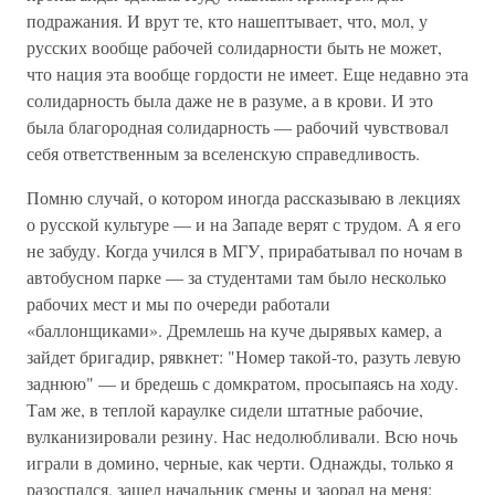
подражания. И врут те, кто нашептывает, что, мол, у
русских вообще рабочей солидарности быть не может,
что нация эта вообще гордости не имеет. Еще недавно эта
солидарность была даже не в разуме, а в крови. И это
была благородная солидарность — рабочий чувствовал
себя ответственным за вселенскую справедливость.
Помню случай, о котором иногда рассказываю в лекциях
о русской культуре — и на Западе верят с трудом. А я его
не забуду. Когда учился в МГУ, прирабатывал по ночам в
автобусном парке — за студентами там было несколько
рабочих мест и мы по очереди работали
«баллонщиками». Дремлешь на куче дырявых камер, а
зайдет бригадир, рявкнет: "Номер такой-то, разуть левую
заднюю" — и бредешь с домкратом, просыпаясь на ходу.
Там же, в теплой караулке сидели штатные рабочие,
вулканизировали резину. Нас недолюбливали. Всю ночь
играли в домино, черные, как черти. Однажды, только я
разоспался, зашел начальник смены и заорал на меня: