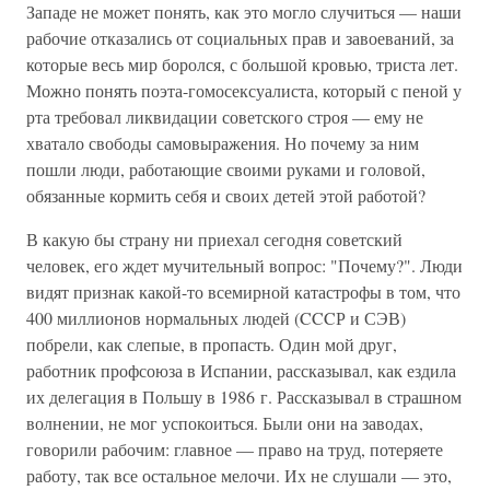
Западе не может понять, как это могло случиться — наши
рабочие отказались от социальных прав и завоеваний, за
которые весь мир боролся, с большой кровью, триста лет.
Можно понять поэта-гомосексуалиста, который с пеной у
рта требовал ликвидации советского строя — ему не
хватало свободы самовыражения. Но почему за ним
пошли люди, работающие своими руками и головой,
обязанные кормить себя и своих детей этой работой?
В какую бы страну ни приехал сегодня советский
человек, его ждет мучительный вопрос: "Почему?". Люди
видят признак какой-то всемирной катастрофы в том, что
400 миллионов нормальных людей (CCCР и СЭВ)
побрели, как слепые, в пропасть. Один мой друг,
работник профсоюза в Испании, рассказывал, как ездила
их делегация в Польшу в 1986 г. Рассказывал в страшном
волнении, не мог успокоиться. Были они на заводах,
говорили рабочим: главное — право на труд, потеряете
работу, так все остальное мелочи. Их не слушали — это,