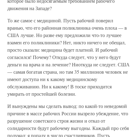
которое было недосягаемым требованием рабочего
движения на Западе?
То же самое с медициной. Пусть рабочий поверил
вранью, что его районная поликлиника очень плоха — в
США лучше. Но разве ему предложили что-то лучшее
взамен его поликлиники? Нет, никто ничего не обещал,
просто сказали: медицина будет платной. И рабочий
согласился! Почему? Откуда следует, что у него будут
деньги на врача и на лечение? Ниоткуда не следует. США
— самая богатая страна, но там 35 миллионов человек не
имеют доступа ни к какому медицинскому
обслуживанию. Ни к какому! В тоске приходится
умирать от простейшей болезни.
И вынуждены мы сделать вывод: по какой-то неведомой
причине в массе рабочих России вызрело убеждение, что
разрушение советского строя жизни и отказ от
солидарности будут рабочему выгодны. Каждый про себя
подумал: я попаду в число счастливчиков. Пусть