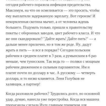
сегодня рабочего поразила инфекция предательства.
Максимум, на что он осмеливается — это просить, чтобы
ему выплатили задержанную зарплату. Вот героизм! И
некормленная скотина мычит, а от человека ждешь
большего. Подумать только, пришли к правительству
пикеты с оборонных заводов, цвет рабочего класса. И что
же они скандировали? "Дайте жрать! Дайте пить!" — а
дальше менее прилично, но в том же роде. Ну, дадут
жрать и пить — и все в порядке? Сегодня польским
рабочим в среднем платят в 3 раза, а румынским в 6 раз
меньше, чем тунисским. Так ведь то — поляки с мощным
рабочим движением и сильным парламентом. Им и
платят почти по доллару в час. А русскому — четверть
доллара, и то низко кланяется. Леня Голубков не
халявщик, а партнер!
Когда разложили рабочих? Трудились долго, но основной
удар, думаю, нанесла уже перестройка. Когда вся машина
пропаганды сделала Иуду главным примером для