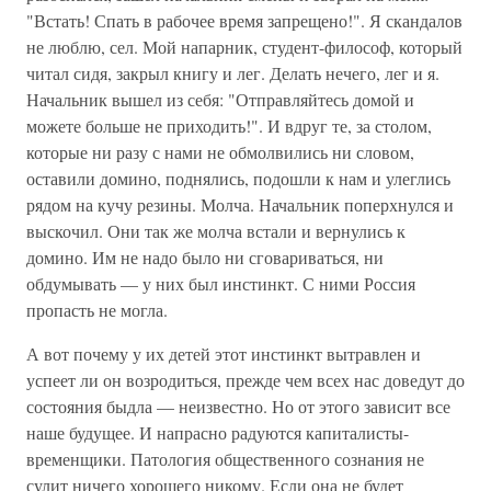
"Встать! Спать в рабочее время запрещено!". Я скандалов
не люблю, сел. Мой напарник, студент-философ, который
читал сидя, закрыл книгу и лег. Делать нечего, лег и я.
Начальник вышел из себя: "Отправляйтесь домой и
можете больше не приходить!". И вдруг те, за столом,
которые ни разу с нами не обмолвились ни словом,
оставили домино, поднялись, подошли к нам и улеглись
рядом на кучу резины. Молча. Начальник поперхнулся и
выскочил. Они так же молча встали и вернулись к
домино. Им не надо было ни сговариваться, ни
обдумывать — у них был инстинкт. С ними Россия
пропасть не могла.
А вот почему у их детей этот инстинкт вытравлен и
успеет ли он возродиться, прежде чем всех нас доведут до
состояния быдла — неизвестно. Но от этого зависит все
наше будущее. И напрасно радуются капиталисты-
временщики. Патология общественного сознания не
сулит ничего хорошего никому. Если она не будет