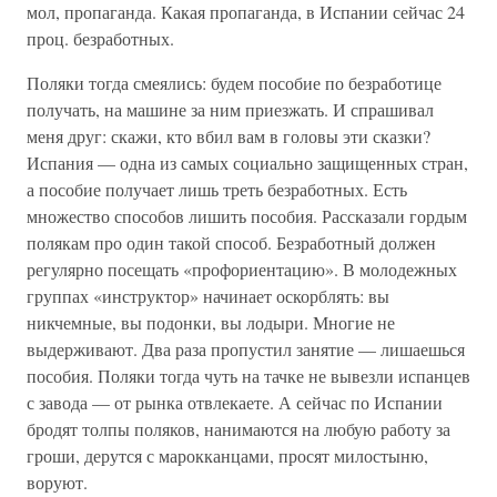
мол, пропаганда. Какая пропаганда, в Испании сейчас 24
проц. безработных.
Поляки тогда смеялись: будем пособие по безработице
получать, на машине за ним приезжать. И спрашивал
меня друг: скажи, кто вбил вам в головы эти сказки?
Испания — одна из самых социально защищенных стран,
а пособие получает лишь треть безработных. Есть
множество способов лишить пособия. Рассказали гордым
полякам про один такой способ. Безработный должен
регулярно посещать «профориентацию». В молодежных
группах «инструктор» начинает оскорблять: вы
никчемные, вы подонки, вы лодыри. Многие не
выдерживают. Два раза пропустил занятие — лишаешься
пособия. Поляки тогда чуть на тачке не вывезли испанцев
с завода — от рынка отвлекаете. А сейчас по Испании
бродят толпы поляков, нанимаются на любую работу за
гроши, дерутся с марокканцами, просят милостыню,
воруют.