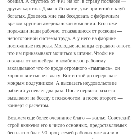
обещал. А спустись от ФРГ на юг, в страну послабее —
другая картина. Даже в Испании, уже принятой в клуб
богатых. Довелось мне там беседовать с фабричным
врачом крупной американской компании. Его тоже
поражали наши рабочие, отказавшиеся от роскоши —
непотогонной системы труда. А у него на фабрике
постоянные неврозы. Молодые испанцы страдают оттого,
что им приказывают мочиться в штаны. Чтобы не
отходил от конвейера, в комбинезон рабочему
закладывают что-то вроде огромного «тампакса», он
хорошо впитывает влагу. Вот и стой до перерыва с
мокрым подгузником. А высказать неудовольствие
рабочий успевает два раза. После первого раза его
вызывают на беседу с психологом, а после второго —
конверт с расчетом.
Возьмем еще более очевидное благо — жилье. Советский
строй включил его в число основных, предоставляемых
бесплатно благ. 90 проц. семей рабочих уже жили в