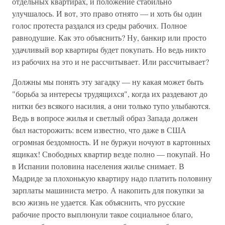
отдельных квартирах, и положение стабильно
улучшалось. И вот, это право отнято — и хоть бы один
голос протеста раздался из среды рабочих. Полное
равнодушие. Как это объяснить? Ну, банкир или просто
удачливый вор квартиры будет покупать. Но ведь никто
из рабочих на это и не рассчитывает. Или рассчитывает?
Должны мы понять эту загадку — ну какая может быть
"борьба за интересы трудящихся", когда их раздевают до
нитки без всякого насилия, а они только тупо улыбаются.
Ведь в вопросе жилья и светлый образ Запада должен
был насторожить: всем известно, что даже в США
огромная бездомность. И не буржуи ночуют в картонных
ящиках! Свободных квартир везде полно — покупай. Но
в Испании половина населения жилье снимает. В
Мадриде за плохонькую квартиру надо платить половину
зарплаты машиниста метро. А накопить для покупки за
всю жизнь не удается. Как объяснить, что русские
рабочие просто выплюнули такое социальное благо,