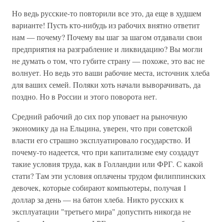
Но ведь русские-то повторили все это, да еще в худшем
варианте! Пусть кто-нибудь из рабочих внятно ответит
нам — почему? Почему вы шаг за шагом отдавали свои
предприятия на разграбление и ликвидацию? Вы могли
не думать о том, что губите страну — похоже, это вас не
волнует. Но ведь это ваши рабочие места, источник хлеба
для ваших семей. Поляки хоть начали выворачивать, да
поздно. Но в России и этого поворота нет.
Средний рабочий до сих пор уповает на рыночную
экономику да на Ельцина, уверен, что при советской
власти его страшно эксплуатировало государство. И
почему-то надеется, что при капитализме ему создадут
такие условия труда, как в Голландии или ФРГ. С какой
стати? Там эти условия оплачены трудом филиппинских
девочек, которые собирают компьютеры, получая 1
доллар за день — на батон хлеба. Никто русских к
эксплуатации "третьего мира" допустить никогда не