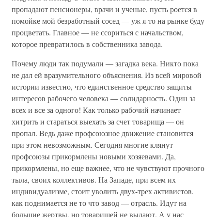
пропадают пенсионеры, врачи и ученые, пусть роется в
помойке мой безработный сосед — уж я-то на рынке буду
процветать. Главное — не ссориться с начальством,
которое превратилось в собственника завода.
Почему люди так подумали — загадка века. Никто пока
не дал ей вразумительного объяснения. Из всей мировой
истории известно, что единственное средство защиты
интересов рабочего человека — солидарность. Один за
всех и все за одного! Как только рабочий начинает
хитрить и стараться выехать за счет товарища — он
пропал. Ведь даже профсоюзное движение становится
при этом невозможным. Сегодня многие клянут
профсоюзы прикормлены новыми хозяевами. Да,
прикормлены, но еще важнее, что не чувствуют прочного
тыла, своих коллективов. На Западе, при всем их
индивидуализме, стоит уволить двух-трех активистов,
как поднимается не то что завод — отрасль. Идут на
большие жертвы, но товарищей не выдают. А у нас