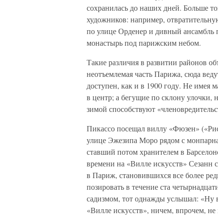
сохранилась до наших дней. Больше то
художников: например, отвратительну
по улице Орденер и дивный ансамбль 
монастырь под парижским небом.
Такие различия в развитии районов об
неотъемлемая часть Парижа, сюда ведут
доступен, как и в 1900 году. Не имея
в центр; а бегущие по склону улочки, 
зимой способствуют «членовредительс
Пикассо посещал виллу «Фюзен» («Рис
улице Эжезипа Моро рядом с монпарна
ставший потом хранителем в Барселон
времени на «Вилле искусств» Сезанн 
в Париж, становившихся все более ред
позировать в течение ста четырнадцат
садизмом, тот однажды услышал: «Ну в
«Вилле искусств», ничем, впрочем, не