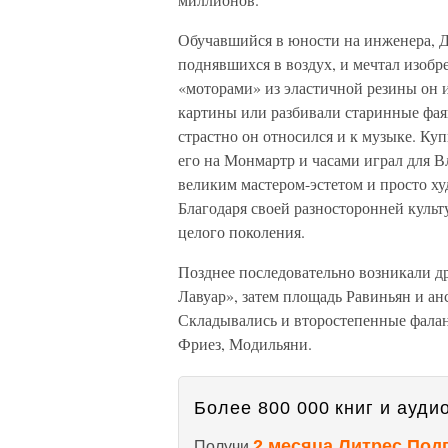
Обучавшийся в юности на инженера, Д
поднявшихся в воздух, и мечтал изоб
«моторами» из эластичной резины он 
картины или разбивали старинные фая
страстно он относился и к музыке. Ку
его на Монмартр и часами играл для В
великим мастером-эстетом и просто х
Благодаря своей разносторонней культ
целого поколения.
Позднее последовательно возникали д
Лавуар», затем площадь Равиньян и ан
Складывались и второстепенные фалан
Фриез, Модильяни.
Более 800 000 книг и аудио
2 месяца Литрес Под
Получи