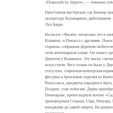
«Пожалуйста, берите», — невинно отве
Просторная мастерская, где Боннар х
скульптору Каламарини, работавшему з
Луи Барро.
На вилле «Фюзен» несколько лет в св
Вламинк, и Пикассо с друзьями. Пикас
старины, собранная Дереном-любителе
этом антикварном хламе. Он нашел зд
Дереном у Вламинка. Эту маску счита
искусством. Чего только не было у Дер
статуэтки, старинная кемперская кера
фигурки и бронзовые изделия из Бени
Ренессанса, предметы народного быта
Позднее, став побогаче, Дерен приобр
Пюипарлье, превосходную копию «Сад
произведения Сезанна, Сёра, Ренуара, 
находками до самой смерти. На аукцио
миллионов.