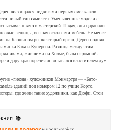
ерен восхищался подвигами первых смельчаков,
рести новый тип самолета. Уменьшенные модели с
испытывал прямо в мастерской. Падая, они царапали
нсовые вещицы, осыпая осколками мебель. Не менее
пив на Блошином рынке старый орган, Дерен поднял
ламинка Баха и Куперена. Разница между этим
удожниками, жившими на Холме, была огромной.
уре и дару красноречия он оставался властителем дум
ругие «гнезда» художников Монмартра — «Бато-
самбль зданий под номером 12 по улице Корто.
стеры, где жили такие художники, как Дюфи, Стон
книг! 📚
писки в подарок
и наслаждайся