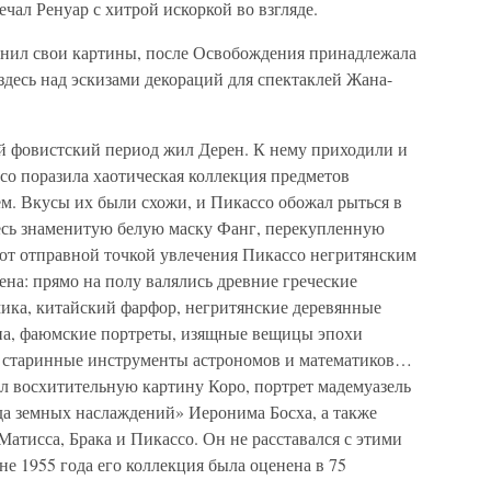
чал Ренуар с хитрой искоркой во взгляде.
ранил свои картины, после Освобождения принадлежала
десь над эскизами декораций для спектаклей Жана-
ой фовистский период жил Дерен. К нему приходили и
со поразила хаотическая коллекция предметов
м. Вкусы их были схожи, и Пикассо обожал рыться в
есь знаменитую белую маску Фанг, перекупленную
ют отправной точкой увлечения Пикассо негритянским
ена: прямо на полу валялись древние греческие
мика, китайский фарфор, негритянские деревянные
на, фаюмские портреты, изящные вещицы эпохи
, старинные инструменты астрономов и математиков…
ел восхитительную картину Коро, портрет мадемуазель
а земных наслаждений» Иеронима Босха, а также
Матисса, Брака и Пикассо. Он не расставался с этими
не 1955 года его коллекция была оценена в 75