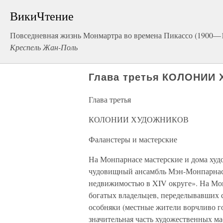
ВикиЧтение
Повседневная жизнь Монмартра во времена Пикассо (1900—
Креспель Жан-Поль
Глава третья КОЛОНИИ
Глава третья
КОЛОНИИ ХУДОЖНИКОВ
Фаланстеры и мастерские
На Монпарнасе мастерские и дома худо
чудовищный ансамбль Мэн-Монпарнас 
недвижимостью в XIV округе». На Мон
богатых владельцев, переделывавших 
особняки (местные жители ворчливо 
значительная часть художественных ма