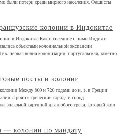
ыми были потери среди мирного населения. Фашисты
французские колонии в Индокитае
лонии в Индокитае Как и соседние с ними Индия и
азались объектами колониальной экспансии
 вв. первая волна колонизации, португальская, заметно
рговые посты и колонии
 колонии Между 800 и 720 годами до н. э. в Греции
лии строятся греческие города и город
ла знакомой картиной для любого грека, который жил
н — колонии по мандату