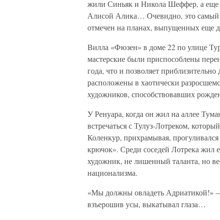
жили Синьяк и Никола Шеффер, а еще 
Алисой Алика… Очевидно, это самый с
отмечен на планах, выпущенных еще до
Вилла «Фюзен» в доме 22 по улице Тур
мастерские были приспособлены пере
года, что и позволяет приблизительно 
расположены в хаотически разросшемс
художников, способствовавших рожде
У Ренуара, когда он жил на аллее Тум
встречаться с Тулуз-Лотреком, который
Коленкур, прихрамывая, прогуливался 
крючок». Среди соседей Лотрека жил 
художник, не лишенный таланта, но в
национализма.
«Мы должны овладеть Адриатикой!» —
взъерошив усы, выкатывал глаза…