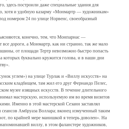
го, здесь построили даже специальные здания для
ю, хотя и удобную казарму «Монмартр — художникам»
под номером 24 по улице Норвенс, своеобразный
ъясняются, конечно, тем, что Монпарнас —
 все дороги, а Монмартр, как ни странно, так же мало
 машины, от площади Тертр невозможно быстро попасть
на которых буквально кружится голова, и в наши дни
тву».
унок углем») на улице Турлак и «Виллу искусств» на
сским кладбищем, там жил его друг Фернандо Пелес,
ском музее изящных искусств. В течение длительного
снимал мастерскую, используемую им во время визитов
кими. Именно в этой мастерской Сезанн заставлял
и сеансов Амбруаза Воллара; вконец измученный таким
от, по крайней мере манишкой я теперь доволен». На
 напоминавшей виллу, в этом фаланстере художников,