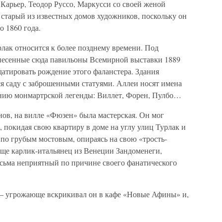
Карьер, Теодор Руссо, Маркусси со своей женой
тарый из известных домов художников, поскольку он
 1860 года.
лак относится к более позднему времени. Под
несенные сюда павильоны Всемирной выставки 1889
датировать рождение этого фаланстера. Здания
я саду с заброшенными статуями. Аллеи носят имена
нию монмартрской легенды: Виллет, Форен, Пулбо…
анов, на вилле «Фюзен» была мастерская. Он мог
, покидая свою квартиру в доме на углу улиц Турлак и
по грубым мостовым, опираясь на свою «трость-
еще карлик-итальянец из Венеции Зандоменеги,
есьма неприятный по причине своего фанатического
 угрожающе вскрикивал он в кафе «Новые Афины» и,