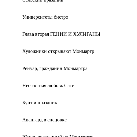
Университеты бистро
Глава вторая ГЕНИИ И ХУЛИГАНЫ
Художники открывают Монмартр
Ренуар, гражданин Монмартра
Несчастная любовь Сати
Бунт и праздник
Авангард в спецовке
Юмор, рожденный на Монмартре