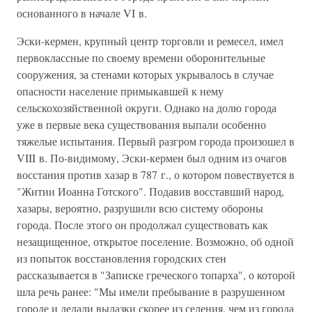
основанного в начале VI в.
Эски-кермен, крупный центр торговли и ремесел, имел
первоклассные по своему времени оборонительные
сооружения, за стенами которых укрывалось в случае
опасности население примыкавшей к нему
сельскохозяйственной округи. Однако на долю города
уже в первые века существования выпали особенно
тяжелые испытания. Первый разгром города произошел в
VIII в. По-видимому, Эски-кермен был одним из очагов
восстания против хазар в 787 г., о котором повествуется в
"Житии Иоанна Готского". Подавив восставший народ,
хазары, вероятно, разрушили всю систему обороны
города. После этого он продолжал существовать как
незащищенное, открытое поселение. Возможно, об одной
из попыток восстановления городских стен
рассказывается в "Записке греческого топарха", о которой
шла речь ранее: "Мы имели пребывание в разрушенном
городе и делали вылазки скорее из селения, чем из города