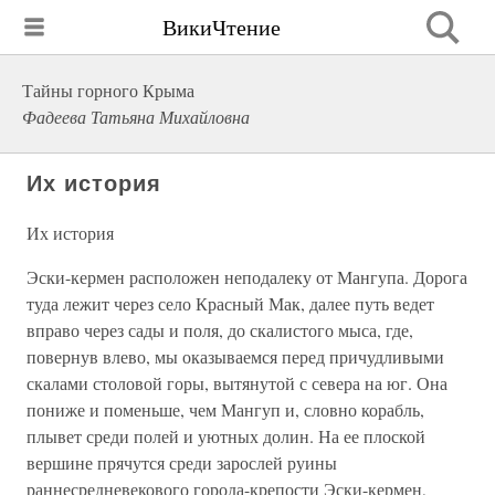
ВикиЧтение
Тайны горного Крыма
Фадеева Татьяна Михайловна
Их история
Их история
Эски-кермен расположен неподалеку от Мангупа. Дорога
туда лежит через село Красный Мак, далее путь ведет
вправо через сады и поля, до скалистого мыса, где,
повернув влево, мы оказываемся перед причудливыми
скалами столовой горы, вытянутой с севера на юг. Она
пониже и поменьше, чем Мангуп и, словно корабль,
плывет среди полей и уютных долин. На ее плоской
вершине прячутся среди зарослей руины
раннесредневекового города-крепости Эски-кермен,