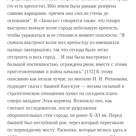
(то есть крепости). Ибо земля была раньше разорена
самими варварами, причем они снесли стены до
основания". В «Записке» говорится также, что топарх
выстроил вначале возле города небольшую крепость,
чтобы укрываться за ее стенами в момент опасности. "Я
сначала выстроил возле них крепостцу из имевшихся
налицо (материалов), так что отсюда было легко
отстроить и весь город… И она была выстроена с
большой поспешностью, ограждена рвом; вместе с этими
приготовлениями и война началась".[132] К этому
описанию как нельзя лучше, по мнению Н. И. Репникова,
подходит скала с башней Кыз-куле — весьма сильный в
стратегическом отношении пункт па соседнем плато
северо-западнее Эски-кермена. Возникло оно, как
считают исследователи, после разрушения
оборонительных стен города, не ранее X–XI вв. Перед
башней был неглубокий ров, через который переезжали
по перекидному мосту. Раскопки, которые велись здесь в