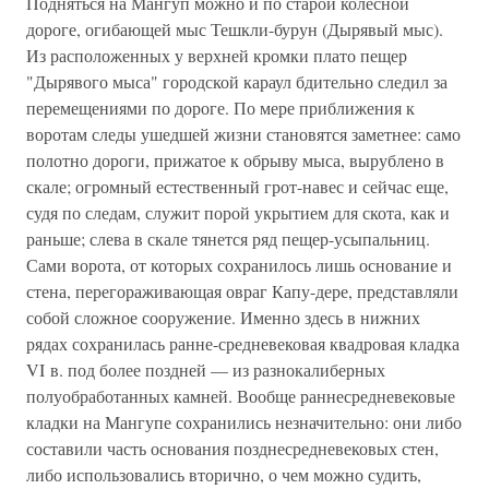
Подняться на Мангуп можно и по старой колесной
дороге, огибающей мыс Тешкли-бурун (Дырявый мыс).
Из расположенных у верхней кромки плато пещер
"Дырявого мыса" городской караул бдительно следил за
перемещениями по дороге. По мере приближения к
воротам следы ушедшей жизни становятся заметнее: само
полотно дороги, прижатое к обрыву мыса, вырублено в
скале; огромный естественный грот-навес и сейчас еще,
судя по следам, служит порой укрытием для скота, как и
раньше; слева в скале тянется ряд пещер-усыпальниц.
Сами ворота, от которых сохранилось лишь основание и
стена, перегораживающая овраг Капу-дере, представляли
собой сложное сооружение. Именно здесь в нижних
рядах сохранилась ранне-средневековая квадровая кладка
VI в. под более поздней — из разнокалиберных
полуобработанных камней. Вообще раннесредневековые
кладки на Мангупе сохранились незначительно: они либо
составили часть основания позднесредневековых стен,
либо использовались вторично, о чем можно судить,