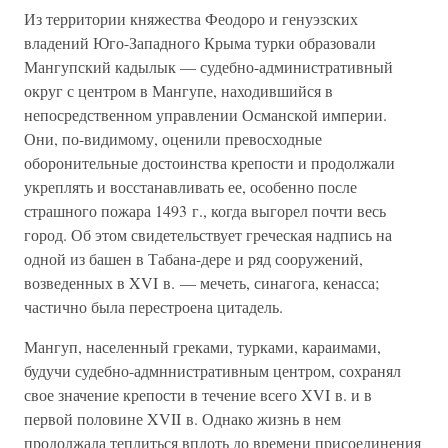
Из территории княжества Феодоро и генуэзских
владений Юго-Западного Крыма турки образовали
Мангупский кадылык — судебно-административный
округ с центром в Мангупе, находившийся в
непосредственном управлении Османской империи.
Они, по-видимому, оценили превосходные
оборонительные достоинства крепости и продолжали
укреплять и восстанавливать ее, особенно после
страшного пожара 1493 г., когда выгорел почти весь
город. Об этом свидетельствует греческая надпись на
одной из башен в Табана-дере и ряд сооружений,
возведенных в XVI в. — мечеть, синагога, кенасса;
частично была перестроена цитадель.
Мангуп, населенный греками, турками, караимами,
будучи судебно-адмннистративным центром, сохранял
свое значение крепости в течение всего XVI в. и в
первой половине XVII в. Однако жизнь в нем
продолжала теплиться вплоть до времени присоединения