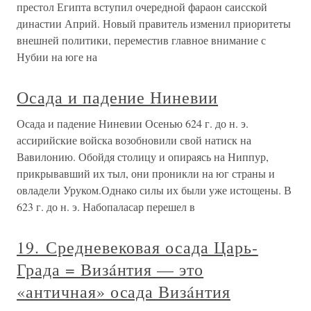
престол Египта вступил очередной фараон саисской
династии Априй. Новый правитель изменил приоритеты
внешней политики, переместив главное внимание с
Нубии на юге на
Осада и падение Ниневии
Осада и падение Ниневии Осенью 624 г. до н. э.
ассирийские войска возобновили свой натиск на
Вавилонию. Обойдя столицу и опираясь на Ниппур,
прикрывавший их тыл, они проникли на юг страны и
овладели Уруком.Однако силы их были уже истощены. В
623 г. до н. э. Набопаласар перешел в
19. Средневековая осада Царь-
Града = Визáнтия — это
«античная» осада Визáнтия