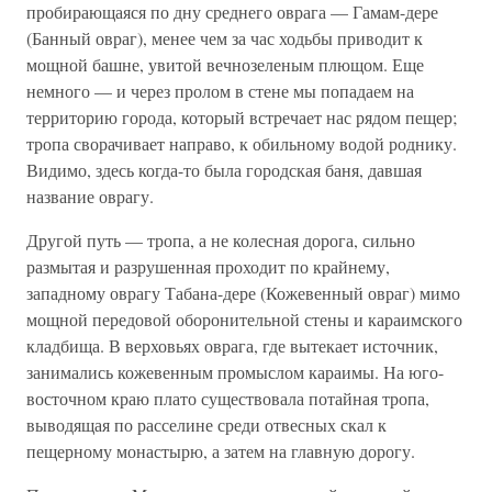
пробирающаяся по дну среднего оврага — Гамам-дере
(Банный овраг), менее чем за час ходьбы приводит к
мощной башне, увитой вечнозеленым плющом. Еще
немного — и через пролом в стене мы попадаем на
территорию города, который встречает нас рядом пещер;
тропа сворачивает направо, к обильному водой роднику.
Видимо, здесь когда-то была городская баня, давшая
название оврагу.
Другой путь — тропа, а не колесная дорога, сильно
размытая и разрушенная проходит по крайнему,
западному оврагу Табана-дере (Кожевенный овраг) мимо
мощной передовой оборонительной стены и караимского
кладбища. В верховьях оврага, где вытекает источник,
занимались кожевенным промыслом караимы. На юго-
восточном краю плато существовала потайная тропа,
выводящая по расселине среди отвесных скал к
пещерному монастырю, а затем на главную дорогу.