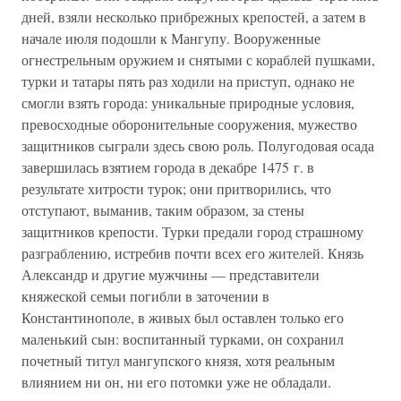
дней, взяли несколько прибрежных крепостей, а затем в
начале июля подошли к Мангупу. Вооруженные
огнестрельным оружием и снятыми с кораблей пушками,
турки и татары пять раз ходили на приступ, однако не
смогли взять города: уникальные природные условия,
превосходные оборонительные сооружения, мужество
защитников сыграли здесь свою роль. Полугодовая осада
завершилась взятием города в декабре 1475 г. в
результате хитрости турок; они притворились, что
отступают, выманив, таким образом, за стены
защитников крепости. Турки предали город страшному
разграблению, истребив почти всех его жителей. Князь
Александр и другие мужчины — представители
княжеской семьи погибли в заточении в
Константинополе, в живых был оставлен только его
маленький сын: воспитанный турками, он сохранил
почетный титул мангупского князя, хотя реальным
влиянием ни он, ни его потомки уже не обладали.