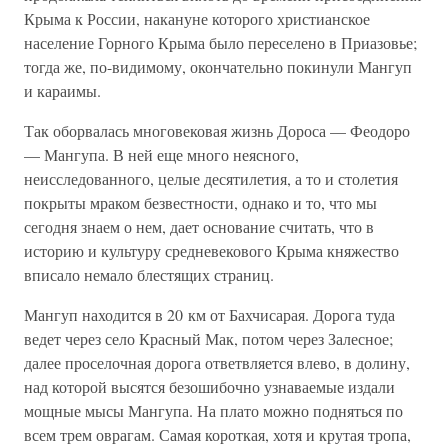
Крыма к России, накануне которого христианское
население Горного Крыма было переселено в Приазовье;
тогда же, по-видимому, окончательно покинули Мангуп
и караимы.
Так оборвалась многовековая жизнь Дороса — Феодоро
— Мангупа. В ней еще много неясного,
неисследованного, целые десятилетия, а то и столетия
покрыты мраком безвестности, однако и то, что мы
сегодня знаем о нем, дает основание считать, что в
историю и культуру средневекового Крыма княжество
вписало немало блестящих страниц.
Мангуп находится в 20 км от Бахчисарая. Дорога туда
ведет через село Красный Мак, потом через Залесное;
далее проселочная дорога ответвляется влево, в долину,
над которой высятся безошибочно узнаваемые издали
мощные мысы Мангупа. На плато можно подняться по
всем трем оврагам. Самая короткая, хотя и крутая тропа,