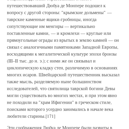
путешествовавший Дюбуа де Монпере подошел к
вопросу с другой стороны: "крымские дольмены" —
таврские каменные ящики-гробницы, иногда
сопутствующие им менгиры — вертикально
поставленные камни, — и кромлехи — круглые или
прямоугольные ограды из врытых в землю камней — он
связал с аналогичными памятниками Западной Европы,
восходящими к мегалитической культуре эпохи бронзы
(III–II тыс. до н. э.); с ними же он связывал и
циклопическую кладку стен, различимую в основаниях
многих исаров. Швейцарский путешественник высказал
также мысль, разделяемую ныне большинством
исследователей, что святилища таврской богини Девы
могли существовать во многих местах, и при этом явно
не походили на "храм Ифигении" в греческом стиле,
поисками которого усердно занимались в начале века
любители старины.[171]
Эти соображения Дюбуа де Монпере были развиты в