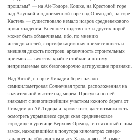
прошлым" — на Ай-Тодоре, Кошке, на Крестовой горе
над Алупкой и одноименной горе над Ореандой, на горе
Кастель — существовало немало исаров средневекового
происхождения. Внешнее сходство тех и других порой
может быть обманчивым, ибо, по мнению
исследователей, фортификационная примитивность и
внешняя дикость построек, архаичность строительных
приемов — качества крайне стойкие и потому
неприемлемые как безоговорочно датирующие признаки.
Над Ялтой, в парке Ливадии берет начало
семикилометровая Солнечная тропа, расположенная на
значительной высоте над морем. Прогулка по ней
знакомит с живописнейшим участком южного берега от
Ливадии до Ай-Тодора и, кроме того, дает возможность
осмотреть укрывшееся среди скал средневековое
городище в урочище Верхняя Ореанда и связанный с ним
замок, находившийся в полутора километрах северо-
западнее на обрывистом мысу Хачла-каясы. В замке