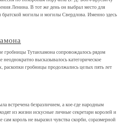
нения Ленина. В тот же день он выбрал место для
и братской могилы и могилы Свердлова. Именно здесь
хамона
ие гробницы Тутанхамона сопровождалось рядом
же неоднократно высказывалось категорическое
х, раскопки гробницы продолжались целых пять лет
ла встречена безразличием, а кое-где народным
уходят из жизни искусные личные секретари королей и
е сам король не выразил чувства скорби, соразмерной