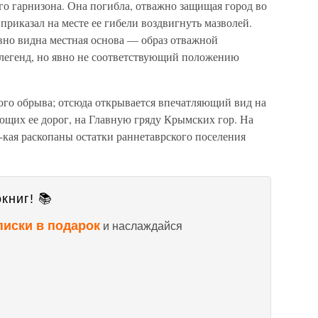
го гарнизона. Она погибла, отважно защищая город во
 приказал на месте ее гибели воздвигнуть мазволей.
 явно видна местная основа — образ отважной
легенд, но явно не соответствующий положению
ного обрыва; отсюда открывается впечатляющий вид на
ющих ее дорог, на Главную гряду Крымских гор. На
кая раскопаны остатки раннетаврского поселения
книг! 📚
писки в подарок
и наслаждайся