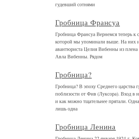
гудевший сотнями
Гробница Франсуа
Гробница Франсуа Вернемся теперь к 
которой мы упоминали выше. На них и
авантюриста Целия Вибенны из плена 
Авла Вибенны. Рядом
Гробница?
Гробница? В эпоху Среднего царства 
поблизости от Фив (Луксора). Вход в 
и как можно тщательнее прятали. Одна
лишь одна
Гробница Ленина
Гробница Ленина 22 января 1924 г. К