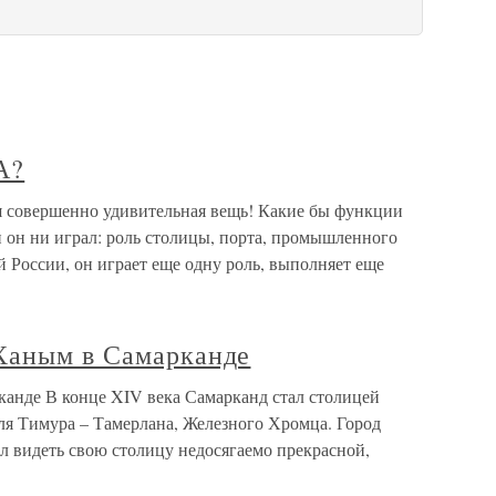
А?
овершенно удивительная вещь! Какие бы функции
 он ни играл: роль столицы, порта, промышленного
й России, он играет еще одну роль, выполняет еще
Ханым в Самарканде
анде В конце XIV века Самарканд стал столицей
ля Тимура – Тамерлана, Железного Хромца. Город
ал видеть свою столицу недосягаемо прекрасной,