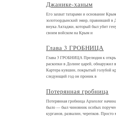
Джанике-ханым
Его захват татарами и основание Кры
золотоордынский эмир, правивший в Д
внука Актаджи, который был убит гену
своим войском на Крым и
Глава 3 ГРОБНИЦА
Глава 3 ГРОБНИЦА Прелюдия к открыт
раскопки в Долине царей, обнаружил в
Картера кувшин, покрытый голубой кр
следующий год он проник в
Потерянная гробница
Потерянная гробница Археолог начинал
было — был чиновник особых поручен
курганов, развалин, черепков. Просто