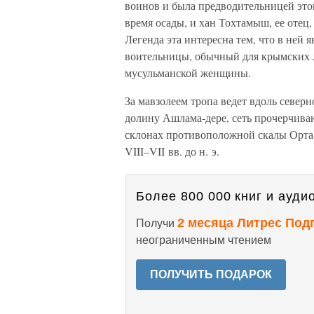
воинов и была предводительницей это
время осады, и хан Тохтамыш, ее отец,
Легенда эта интересна тем, что в ней
воительницы, обычный для крымских 
мусульманской женщины.
За мавзолеем тропа ведет вдоль север
долину Ашлама-дере, сеть прочерчива
склонах противоположной скалы Орта-
VIII–VII вв. до н. э.
Более 800 000 книг и аудио
2 месяца Литрес Под
Получи
неограниченным чтением
ПОЛУЧИТЬ ПОДАРОК