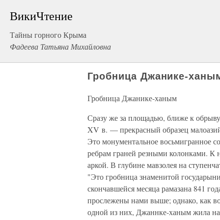
ВикиЧтение
Тайны горного Крыма
Фадеева Татьяна Михайловна
Гробница Джанике-ханы
Гробница Джанике-ханым
Сразу же за площадью, ближе к обрыв
XV в. — прекрасный образец малоазий
Это монументальное восьмигранное с
ребрам граней резными колонками. К 
аркой. В глубине мавзолея на ступен
"Это гробница знаменитой государын
скончавшейся месяца рамазана 841 год
прослежены нами выше; однако, как во
одной из них, Джаннке-ханым жила на 