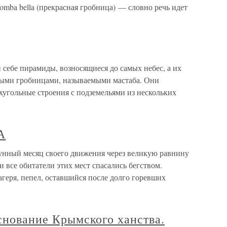
mba bella (прекрасная гробница) — словно речь идет
себе пирамиды, возносящиеся до самых небес, а их
тыми гробницами, называемыми мастаба. Они
хугольные строения с подземельями из нескольких
А
й месяц своего движения через великую равнину
 все обитатели этих мест спасались бегством.
геря, пепел, оставшийся после долго горевших
основание Крымского ханства.