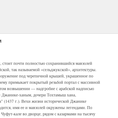
м
у, стоит почти полностью сохранившийся мавзолей
ской, так называемой «сельджукской», архитектуры.
ооружение под черепичной крышей, украшенное по
нему примыкает покрытый резьбой портал с массивной
чатом возвышении — надгробие с арабской надписью
и Джанике-ханым, дочери Тохтамыш хана,
а" (1437 г.). Вехи жизни исторической Джанике
дится, имя ее и мавзолей окружены легендами. По
Чуфут-кале во дворце, рядом с казармами на тысячу