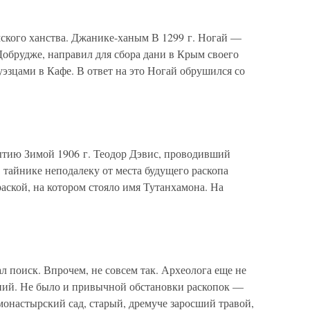
мского ханства. Джанике-ханым В 1299 г. Ногай —
обрудже, направил для сбора дани в Крым своего
эзцами в Кафе. В ответ на это Ногай обрушился со
ию Зимой 1906 г. Теодор Дэвис, проводивший
 тайнике неподалеку от места будущего раскопа
аской, на котором стояло имя Тутанхамона. На
 поиск. Впрочем, не совсем так. Археолога еще не
ий. Не было и привычной обстановки раскопок —
 монастырский сад, старый, дремуче заросший травой,