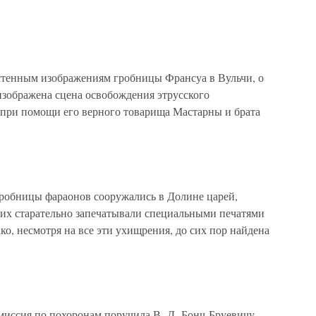
стенным изображениям гробницы Франсуа в Вульчи, о
зображена сцена освобожде­ния этрусского
при помощи его вер­ного товарища Мастарны и брата
гробницы фараонов сооружались в Долине царей,
них старательно запечатывали специальными печатями
ко, несмотря на все эти ухищрения, до сих пор найдена
омиссия по похоронам поручила В. Д. Бонч-Бруевичу