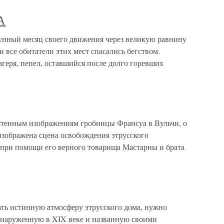
А
й месяц своего движения через великую равнину
 все обитатели этих мест спасались бегством.
геря, пепел, оставшийся после долго горевших
стенным изображениям гробницы Франсуа в Вульчи, о
зображена сцена освобожде­ния этрусского
при помощи его вер­ного товарища Мастарны и брата
ть истинную атмосферу этрусского дома, нужно
бнаруженную в XIX веке и названную своими